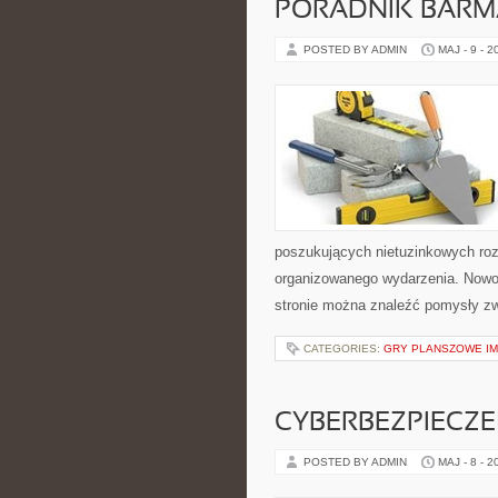
PORADNIK BAR
POSTED BY ADMIN
MAJ - 9 - 2
poszukujących nietuzinkowych ro
organizowanego wydarzenia. Nowoś
stronie można znaleźć pomysły z
CATEGORIES:
GRY PLANSZOWE I
CYBERBEZPIECZ
POSTED BY ADMIN
MAJ - 8 - 2