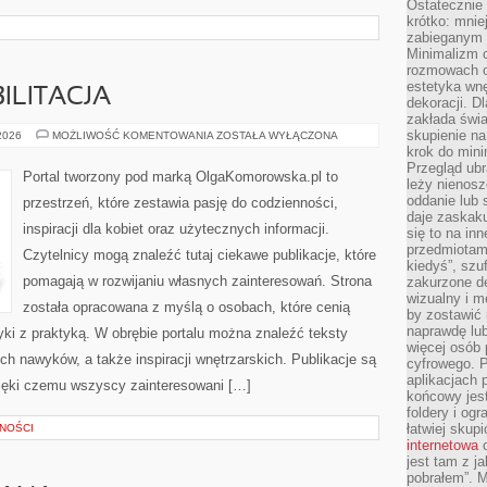
Ostateczni
krótko: mnie
zabieganym 
Minimalizm c
rozmowach o 
estetyka wnę
ILITACJA
dekoracji. Dl
zakłada świa
skupienie n
ZDROWIE
 2026
MOŻLIWOŚĆ KOMENTOWANIA
ZOSTAŁA WYŁĄCZONA
I
krok do mini
REHABILITACJA
Przegląd ubr
Portal tworzony pod marką OlgaKomorowska.pl to
leży nienos
oddanie lub 
przestrzeń, które zestawia pasję do codzienności,
daje zaskaku
inspiracji dla kobiet oraz użytecznych informacji.
się to na in
przedmiotami
Czytelnicy mogą znaleźć tutaj ciekawe publikacje, które
kiedyś”, szu
pomagają w rozwijaniu własnych zainteresowań. Strona
zakurzone d
wizualny i m
została opracowana z myślą o osobach, które cenią
by zostawić 
naprawdę lub
tyki z praktyką. W obrębie portalu można znaleźć teksty
więcej osób 
h nawyków, a także inspiracji wnętrzarskich. Publikacje są
cyfrowego. P
aplikacjach p
ięki czemu wszyscy zainteresowani […]
końcowy jest
foldery i ogr
łatwiej skup
LNOŚCI
internetowa
c
jest tam z j
pobrałem”. 