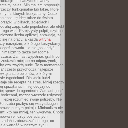
ekoracje – to wszystko tworzy
entalny hałas. Minimalizm proponuje,
rzeczy funkcjonalne lub takie, które
imy i z których korzystamy. Coraz
przenosi tę ideę także do świata
orządki w plikach, zdjęciach i
otrafią zająć całe popołudnie, ale efekt
 tego wart. Przejrzysty pulpit, czytelne
aniczona liczba aplikacji sprawiają, że
ić się na pracy, a każda
witryna
zy narzędzie, z którego korzystamy,
akiegoś powodu – a nie „bo kiedyś
Minimalizm to także świadome
 czasu. Zamiast wypełniać grafik po
o zostawić miejsce na odpoczynek,
bby czy zwykłą nudę. To w momentach
nia” często przychodzą najlepsze
związania problemów, z którymi
ię tygodniami. Dla wielu ludzi
taje się receptą na stres. Mniej rzeczy
j sprzątania, mniej decyzji do
iej spraw do ogarnięcia. Zamiast gonić
i bodźcami, można wreszcie usłyszeć
 i lepiej rozumieć swoje potrzeby. Nie
że trzeba pozbyć się wszystkiego i
prawie pustym pokoju. Minimalizm nie
em: kto ma mniej, ten wygrywa. Chodzi
asowanie liczby posiadanych
 zadań i zobowiązań do tego, co
esie wartość w naszym życiu.