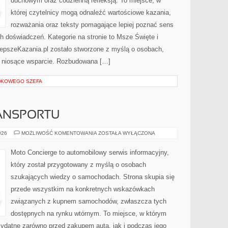
duchowym oraz codzienną refleksją. To miejsce, w
której czytelnicy mogą odnaleźć wartościowe kazania,
rozważania oraz teksty pomagające lepiej poznać sens
 doświadczeń. Kategorie na stronie to Msze Święte i
lepszeKazania.pl zostało stworzone z myślą o osobach,
ci niosące wsparcie. Rozbudowana […]
DKOWEGO SZEFA
ANSPORTU
PRZYSZŁOŚĆ
026
MOŻLIWOŚĆ KOMENTOWANIA
ZOSTAŁA WYŁĄCZONA
TRANSPORTU
Moto Concierge to automobilowy serwis informacyjny,
który został przygotowany z myślą o osobach
szukających wiedzy o samochodach. Strona skupia się
przede wszystkim na konkretnych wskazówkach
związanych z kupnem samochodów, zwłaszcza tych
dostępnych na rynku wtórnym. To miejsce, w którym
zydatne zarówno przed zakupem auta, jak i podczas jego