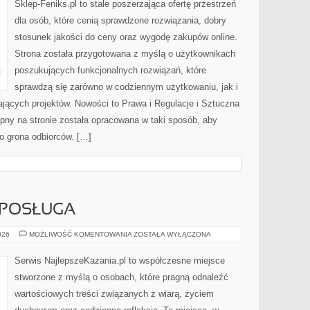
Sklep-Feniks.pl to stale poszerzająca ofertę przestrzeń
dla osób, które cenią sprawdzone rozwiązania, dobry
stosunek jakości do ceny oraz wygodę zakupów online.
Strona została przygotowana z myślą o użytkownikach
poszukujących funkcjonalnych rozwiązań, które
sprawdzą się zarówno w codziennym użytkowaniu, jak i
ających projektów. Nowości to Prawa i Regulacje i Sztuczna
tępny na stronie została opracowana w taki sposób, aby
o grona odbiorców. […]
 POSŁUGA
DUCHOWNI
026
MOŻLIWOŚĆ KOMENTOWANIA
ZOSTAŁA WYŁĄCZONA
I
ICH
POSŁUGA
Serwis NajlepszeKazania.pl to współczesne miejsce
stworzone z myślą o osobach, które pragną odnaleźć
wartościowych treści związanych z wiarą, życiem