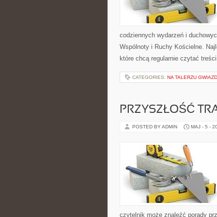
codziennych wydarzeń i duchowych
Wspólnoty i Ruchy Kościelne. Naj
które chcą regularnie czytać treś
CATEGORIES:
NA TALERZU GWIAZ
PRZYSZŁOŚĆ TR
POSTED BY ADMIN
MAJ - 5 - 2
czytelnik może znaleźć porady pr