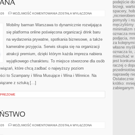
MANA
podejście do
brzegi, wart
spacery, ho
PORADNIK
026
MOŻLIWOŚĆ KOMENTOWANIA
ZOSTAŁA WYŁĄCZONA
„nicnierobie
BARMANA
pomysły i ro
męczyliśmy s
Mobilny barman Warszawa to dynamicznie rozwijająca
minimalizm s
się platforma online poświęcona organizacji drink baru
oznacza mnie
podjęcia, mn
na wydarzenia prywatne, spotkania biznesowe, a także
za kolejnym
kameralne przyjęcia. Serwis skupia się na organizacji
własne myśli
oznacza to, 
atrakcji premium, dzięki którym każda impreza nabiera
mieszkać w 
jest konkurs
wyjątkowego charakteru. To miejsce stworzone dla osób
raczej o dop
związań, które chcą zadbać o najwyższy poziom
przedmiotów,
naprawdę ni
ci to Szampany i Wina Musujące i Wina i Winnice. Na
Ostateczni
wiązane z sztuką […]
krótko: mnie
zabieganym 
MPREZOWE
EŃSTWO
CYBERBEZPIECZEŃSTWO
026
MOŻLIWOŚĆ KOMENTOWANIA
ZOSTAŁA WYŁĄCZONA