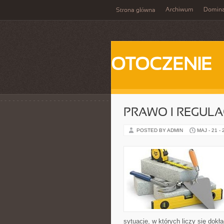
Archiwum
Domina
Strona główna
OTOCZENIE
PRAWO I REGULA
POSTED BY ADMIN
MAJ - 21 -
sytuacje, w których liczy się dok