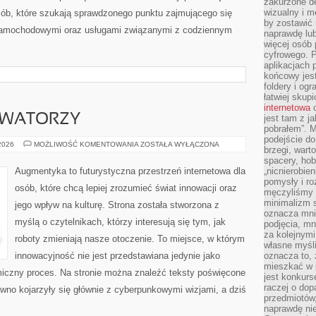
zakurzone d
wizualny i m
sób, które szukają sprawdzonego punktu zajmującego się
by zostawić 
samochodowymi oraz usługami związanymi z codziennym
naprawdę lub
więcej osób 
cyfrowego. P
aplikacjach p
końcowy jest
foldery i ogr
łatwiej skup
internetowa
c
OWATORZY
jest tam z j
pobrałem”. 
podejście do
STARTUPY
 2026
MOŻLIWOŚĆ KOMENTOWANIA
ZOSTAŁA WYŁĄCZONA
brzegi, wart
I
INNOWATORZY
spacery, ho
Augmentyka to futurystyczna przestrzeń internetowa dla
„nicnierobie
pomysły i ro
osób, które chcą lepiej zrozumieć świat innowacji oraz
męczyliśmy s
minimalizm s
jego wpływ na kulturę. Strona została stworzona z
oznacza mnie
myślą o czytelnikach, którzy interesują się tym, jak
podjęcia, mn
za kolejnym
roboty zmieniają nasze otoczenie. To miejsce, w którym
własne myśli
innowacyjność nie jest przedstawiana jedynie jako
oznacza to, 
mieszkać w 
amiczny proces. Na stronie można znaleźć teksty poświęcone
jest konkurs
raczej o dop
wno kojarzyły się głównie z cyberpunkowymi wizjami, a dziś
przedmiotów,
naprawdę ni