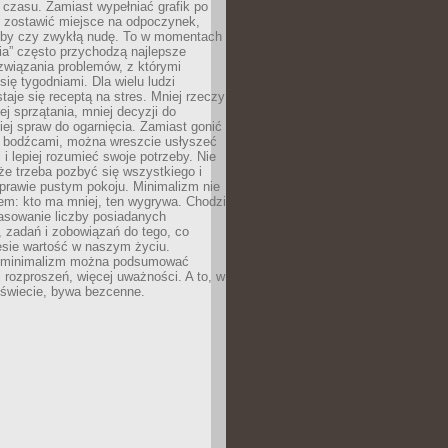
 czasu. Zamiast wypełniać grafik po
o zostawić miejsce na odpoczynek,
bby czy zwykłą nudę. To w momentach
nia” często przychodzą najlepsze
związania problemów, z którymi
ię tygodniami. Dla wielu ludzi
taje się receptą na stres. Mniej rzeczy
j sprzątania, mniej decyzji do
iej spraw do ogarnięcia. Zamiast gonić
i bodźcami, można wreszcie usłyszeć
 i lepiej rozumieć swoje potrzeby. Nie
że trzeba pozbyć się wszystkiego i
prawie pustym pokoju. Minimalizm nie
em: kto ma mniej, ten wygrywa. Chodzi
asowanie liczby posiadanych
 zadań i zobowiązań do tego, co
esie wartość w naszym życiu.
e minimalizm można podsumować
j rozproszeń, więcej uważności. A to, w
świecie, bywa bezcenne.