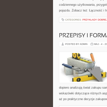
codziennego użytkowania, przygo
pojazdu. Zobacz też: Łączność i In
CATEGORIES:
PRZYKŁADY DOBREJ
PRZEPISY I FOR
POSTED BY ADMIN
MAJ - 4 - 2
dopiero analizują świat zakupu s
wskazówki dotyczące różnych asp
aż po praktyczne decyzje zakupow