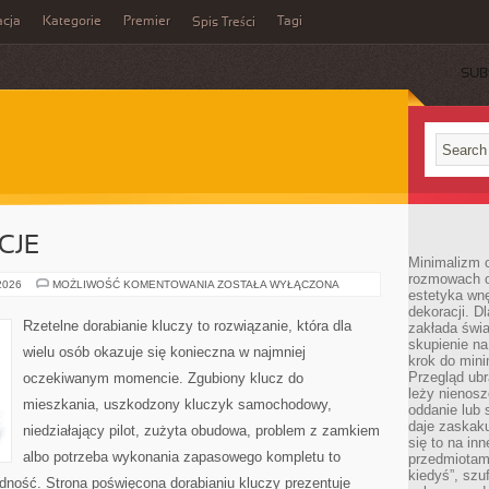
cja
Kategorie
Premier
Tagi
Spis Treści
SUB
CJE
Minimalizm c
rozmowach o 
PRAWO
 2026
MOŻLIWOŚĆ KOMENTOWANIA
ZOSTAŁA WYŁĄCZONA
estetyka wnę
I
REGULACJE
dekoracji. Dl
Rzetelne dorabianie kluczy to rozwiązanie, która dla
zakłada świa
skupienie n
wielu osób okazuje się konieczna w najmniej
krok do mini
Przegląd ubr
oczekiwanym momencie. Zgubiony klucz do
leży nienos
mieszkania, uszkodzony kluczyk samochodowy,
oddanie lub 
daje zaskaku
niedziałający pilot, zużyta obudowa, problem z zamkiem
się to na in
albo potrzeba wykonania zapasowego kompletu to
przedmiotami
kiedyś”, szu
ładność. Strona poświęcona dorabianiu kluczy prezentuje