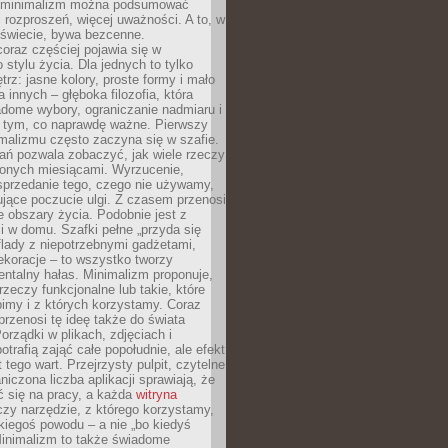
e minimalizm można podsumować
j rozproszeń, więcej uważności. A to, w
świecie, bywa bezcenne.
oraz częściej pojawia się w
stylu życia. Dla jednych to tylko
trz: jasne kolory, proste formy i mało
a innych – głęboka filozofia, która
dome wybory, ograniczanie nadmiaru i
a tym, co naprawdę ważne. Pierwszy
malizmu często zaczyna się w szafie.
ań pozwala zobaczyć, jak wiele rzeczy
zonych miesiącami. Wyrzucenie,
sprzedanie tego, czego nie używamy,
jące poczucie ulgi. Z czasem przenosi
ne obszary życia. Podobnie jest z
 w domu. Szafki pełne „przyda się
flady z niepotrzebnymi gadżetami,
ekoracje – to wszystko tworzy
entalny hałas. Minimalizm proponuje,
rzeczy funkcjonalne lub takie, które
imy i z których korzystamy. Coraz
przenosi tę ideę także do świata
orządki w plikach, zdjęciach i
otrafią zająć całe popołudnie, ale efekt
 tego wart. Przejrzysty pulpit, czytelne
aniczona liczba aplikacji sprawiają, że
ić się na pracy, a każda
witryna
zy narzędzie, z którego korzystamy,
akiegoś powodu – a nie „bo kiedyś
Minimalizm to także świadome