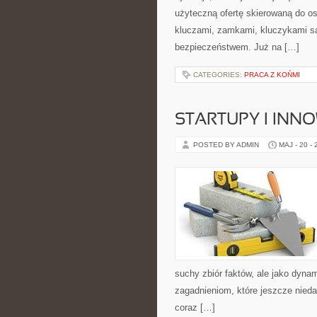
użyteczną ofertę skierowaną do o
kluczami, zamkami, kluczykami 
bezpieczeństwem. Już na […]
CATEGORIES:
PRACA Z KOŃMI
STARTUPY I INN
POSTED BY ADMIN
MAJ - 20 -
suchy zbiór faktów, ale jako dyn
zagadnieniom, które jeszcze nieda
coraz […]