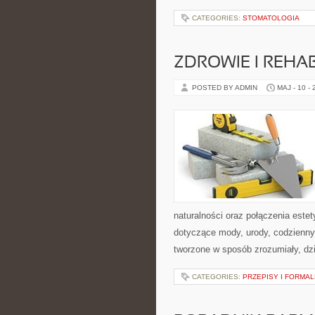
CATEGORIES:
STOMATOLOGIA
ZDROWIE I REHAB
POSTED BY ADMIN
MAJ - 10 -
naturalności oraz połączenia este
dotyczące mody, urody, codziennyc
tworzone w sposób zrozumiały, dz
CATEGORIES:
PRZEPISY I FORMA