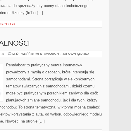
towania do sprzedaży czy oceny stanu technicznego
ternet Rzeczy (IoT) i […]
 PRAKTYKI
MALNOŚCI
PRZEPISY
026
MOŻLIWOŚĆ KOMENTOWANIA
ZOSTAŁA WYŁĄCZONA
I
FORMALNOŚCI
Rentdabcar to praktyczny serwis internetowy
prowadzony z myślą o osobach, które interesują się
samochodami. Strona porządkuje wiele konkretnych
tematów związanych z samochodami, dzięki czemu
może być praktycznym poradnikiem zarówno dla osób
planujących zmianę samochodu, jak i dla tych, którzy
amochodów. To strona tematyczna, w którym można znaleźć
ektów korzystania z auta, od wyboru odpowiedniego modelu
e. Nowości na stronie […]