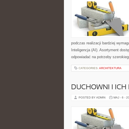
podczas realizacji bardziej wymag
Inteligencja (AI). Asortyment dos
odpowiadać na potrzeby szerokieg
CATEGORIES:
ARCHITEKTURA
DUCHOWNI I ICH
POSTED BY ADMIN
MAJ - 6 - 2