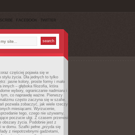
SCRIBE
FACEBOOK
TWITTER
oraz częściej pojawia się w
stylu życia. Dla jednych to tylko
trz: jasne kolory, proste formy i mało
a innych – głęboka filozofia, która
dome wybory, ograniczanie nadmiaru i
a tym, co naprawdę ważne. Pierwszy
malizmu często zaczyna się w szafie.
ań pozwala zobaczyć, jak wiele rzeczy
zonych miesiącami. Wyrzucenie,
sprzedanie tego, czego nie używamy,
jące poczucie ulgi. Z czasem przenosi
ne obszary życia. Podobnie jest z
 w domu. Szafki pełne „przyda się
flady z niepotrzebnymi gadżetami,