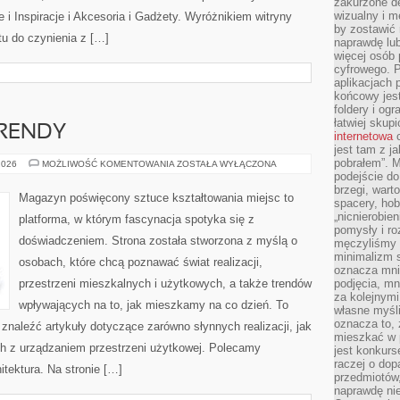
zakurzone d
wizualny i m
 i Inspiracje i Akcesoria i Gadżety. Wyróżnikiem witryny
by zostawić 
tu do czynienia z […]
naprawdę lub
więcej osób 
cyfrowego. P
aplikacjach p
końcowy jest
foldery i ogr
łatwiej skup
RENDY
internetowa
c
jest tam z j
pobrałem”. 
WSPÓŁCZESNE
2026
MOŻLIWOŚĆ KOMENTOWANIA
ZOSTAŁA WYŁĄCZONA
TRENDY
podejście do
brzegi, wart
Magazyn poświęcony sztuce kształtowania miejsc to
spacery, ho
„nicnierobie
platforma, w którym fascynacja spotyka się z
pomysły i ro
doświadczeniem. Strona została stworzona z myślą o
męczyliśmy s
minimalizm s
osobach, które chcą poznawać świat realizacji,
oznacza mnie
przestrzeni mieszkalnych i użytkowych, a także trendów
podjęcia, mn
za kolejnym
wpływających na to, jak mieszkamy na co dzień. To
własne myśli
oznacza to, 
 znaleźć artykuły dotyczące zarówno słynnych realizacji, jak
mieszkać w 
ch z urządzaniem przestrzeni użytkowej. Polecamy
jest konkurs
raczej o dop
tektura. Na stronie […]
przedmiotów,
naprawdę ni