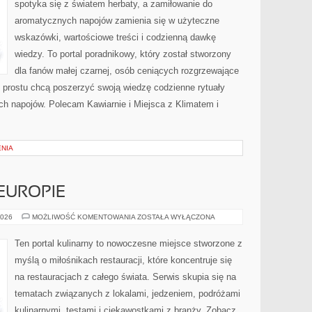
spotyka się z światem herbaty, a zamiłowanie do
aromatycznych napojów zamienia się w użyteczne
wskazówki, wartościowe treści i codzienną dawkę
wiedzy. To portal poradnikowy, który został stworzony
dla fanów małej czarnej, osób ceniących rozgrzewające
po prostu chcą poszerzyć swoją wiedzę codzienne rytuały
h napojów. Polecam Kawiarnie i Miejsca z Klimatem i
NIA
EUROPIE
RESTAURACJE
2026
MOŻLIWOŚĆ KOMENTOWANIA
ZOSTAŁA WYŁĄCZONA
W
EUROPIE
Ten portal kulinarny to nowoczesne miejsce stworzone z
myślą o miłośnikach restauracji, które koncentruje się
na restauracjach z całego świata. Serwis skupia się na
tematach związanych z lokalami, jedzeniem, podróżami
kulinarnymi, testami i ciekawostkami z branży. Zobacz