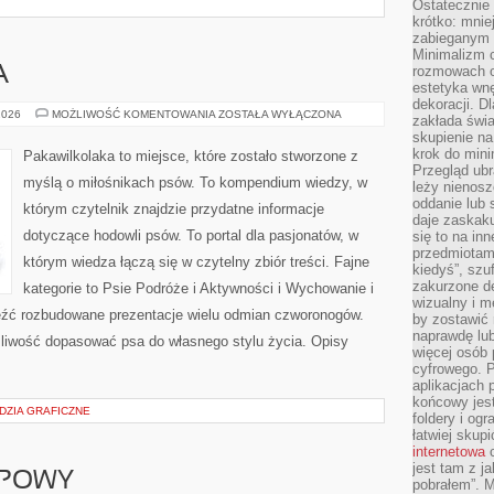
Ostateczni
krótko: mnie
zabieganym 
Minimalizm c
rozmowach o 
A
estetyka wnę
dekoracji. Dl
PAKAWILKOLAKA
2026
MOŻLIWOŚĆ KOMENTOWANIA
ZOSTAŁA WYŁĄCZONA
zakłada świa
skupienie n
krok do mini
Pakawilkolaka to miejsce, które zostało stworzone z
Przegląd ubr
myślą o miłośnikach psów. To kompendium wiedzy, w
leży nienos
oddanie lub 
którym czytelnik znajdzie przydatne informacje
daje zaskaku
dotyczące hodowli psów. To portal dla pasjonatów, w
się to na in
przedmiotami
którym wiedza łączą się w czytelny zbiór treści. Fajne
kiedyś”, szu
zakurzone d
kategorie to Psie Podróże i Aktywności i Wychowanie i
wizualny i m
eźć rozbudowane prezentacje wielu odmian czworonogów.
by zostawić 
naprawdę lub
liwość dopasować psa do własnego stylu życia. Opisy
więcej osób 
cyfrowego. P
aplikacjach p
końcowy jest
DZIA GRAFICZNE
foldery i ogr
łatwiej skup
internetowa
c
jest tam z j
UPOWY
pobrałem”. 