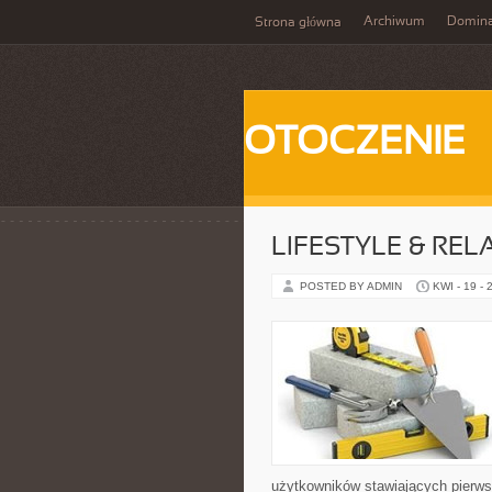
Archiwum
Domina
Strona główna
OTOCZENIE
LIFESTYLE & REL
POSTED BY ADMIN
KWI - 19 - 
użytkowników stawiających pierws