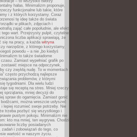
ekoracje – to wszystko tworzy
entalny hałas. Minimalizm proponuje,
rzeczy funkcjonalne lub takie, które
imy i z których korzystamy. Coraz
przenosi tę ideę także do świata
orządki w plikach, zdjęciach i
otrafią zająć całe popołudnie, ale efekt
 tego wart. Przejrzysty pulpit, czytelne
aniczona liczba aplikacji sprawiają, że
ić się na pracy, a każda
witryna
zy narzędzie, z którego korzystamy,
akiegoś powodu – a nie „bo kiedyś
Minimalizm to także świadome
 czasu. Zamiast wypełniać grafik po
o zostawić miejsce na odpoczynek,
bby czy zwykłą nudę. To w momentach
nia” często przychodzą najlepsze
związania problemów, z którymi
ię tygodniami. Dla wielu ludzi
taje się receptą na stres. Mniej rzeczy
j sprzątania, mniej decyzji do
iej spraw do ogarnięcia. Zamiast gonić
i bodźcami, można wreszcie usłyszeć
 i lepiej rozumieć swoje potrzeby. Nie
że trzeba pozbyć się wszystkiego i
prawie pustym pokoju. Minimalizm nie
em: kto ma mniej, ten wygrywa. Chodzi
asowanie liczby posiadanych
 zadań i zobowiązań do tego, co
esie wartość w naszym życiu.