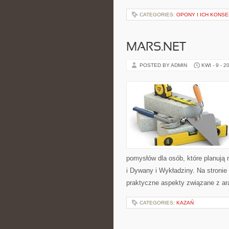
CATEGORIES:
OPONY I ICH KONS
MARS.NET
POSTED BY ADMIN
KWI - 9 - 2
pomysłów dla osób, które planują
i Dywany i Wykładziny. Na stronie
praktyczne aspekty związane z ar
CATEGORIES:
KAZAŃ