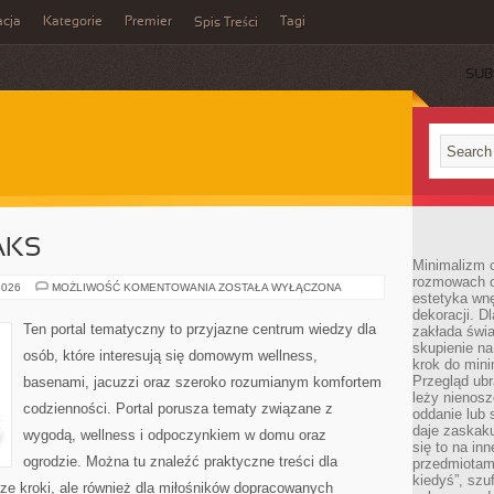
cja
Kategorie
Premier
Tagi
Spis Treści
SUB
AKS
Minimalizm c
rozmowach o 
LIFESTYLE
2026
MOŻLIWOŚĆ KOMENTOWANIA
ZOSTAŁA WYŁĄCZONA
estetyka wnę
&
RELAKS
dekoracji. Dl
Ten portal tematyczny to przyjazne centrum wiedzy dla
zakłada świa
skupienie n
osób, które interesują się domowym wellness,
krok do mini
Przegląd ubr
basenami, jacuzzi oraz szeroko rozumianym komfortem
leży nienos
codzienności. Portal porusza tematy związane z
oddanie lub 
daje zaskaku
wygodą, wellness i odpoczynkiem w domu oraz
się to na in
ogrodzie. Można tu znaleźć praktyczne treści dla
przedmiotami
kiedyś”, szu
ze kroki, ale również dla miłośników dopracowanych