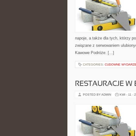
napoje, a także dla tych, którzy 
związane z serwowaniem ulubionyc
Kawowe Podróże. […]
CATEGORIES:
CUDOWNE WYDARZE
RESTAURACJE W 
POSTED BY ADMIN
KWI - 11 - 