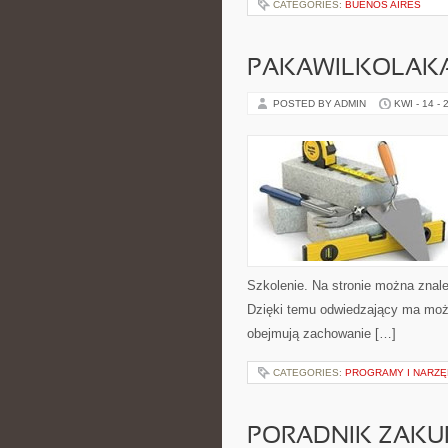
CATEGORIES:
BUENOS AIRES
PAKAWILKOLAK
POSTED BY ADMIN
KWI - 14 - 
Szkolenie. Na stronie można znal
Dzięki temu odwiedzający ma moż
obejmują zachowanie […]
CATEGORIES:
PROGRAMY I NARZĘ
PORADNIK ZAK