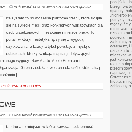
podejście do
brzegi, wart
PORADNIK
2026
MOŻLIWOŚĆ KOMENTOWANIA
ZOSTAŁA WYŁĄCZONA
ZAKUPOWY
spacery, ho
„nicnierobie
Italsystem to nowoczesna platforma treści, która skupia
pomysły i ro
męczyliśmy s
się na świecie mebli oraz konkretnych wskazówkach dla
minimalizm s
osób urządzających mieszkanie i miejsce pracy. To
oznacza mnie
podjęcia, mn
portal, w którym estetyka łączy się z wygodą
za kolejnym
własne myśli
użytkowania, a każdy artykuł powstaje z myślą o
oznacza to, 
odbiorcach, którzy szukają inspiracji dotyczących
mieszkać w 
jest konkurs
zumianego wygody. Nowości to Meble Premium i
raczej o dop
rganizacja. Strona została stworzona dla osób, które chcą
przedmiotów,
naprawdę ni
osażenia […]
Ostateczni
krótko: mnie
zabieganym 
IECZEŃSTWA SAMOCHODÓW
WOWE
AKCESORIA
2026
MOŻLIWOŚĆ KOMENTOWANIA
ZOSTAŁA WYŁĄCZONA
KAWOWE
ta strona to miejsce, w której kawowa codzienność