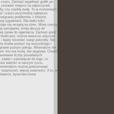
 czasu. Zamiast wypełniać grafik po
o zostawić miejsce na odpoczynek,
bby czy zwykłą nudę. To w momentach
nia” często przychodzą najlepsze
związania problemów, z którymi
ię tygodniami. Dla wielu ludzi
taje się receptą na stres. Mniej rzeczy
j sprzątania, mniej decyzji do
iej spraw do ogarnięcia. Zamiast gonić
i bodźcami, można wreszcie usłyszeć
 i lepiej rozumieć swoje potrzeby. Nie
że trzeba pozbyć się wszystkiego i
prawie pustym pokoju. Minimalizm nie
em: kto ma mniej, ten wygrywa. Chodzi
asowanie liczby posiadanych
 zadań i zobowiązań do tego, co
esie wartość w naszym życiu.
e minimalizm można podsumować
j rozproszeń, więcej uważności. A to, w
świecie, bywa bezcenne.