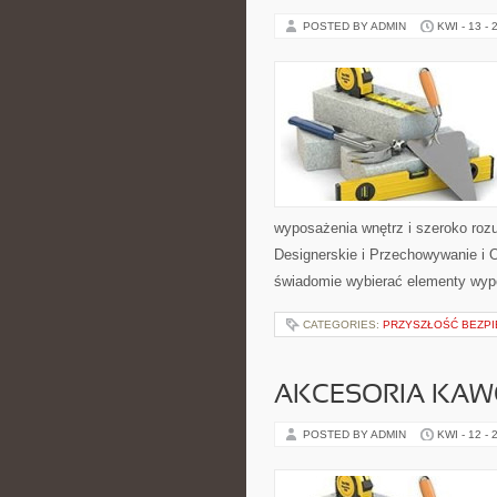
POSTED BY ADMIN
KWI - 13 - 
wyposażenia wnętrz i szeroko ro
Designerskie i Przechowywanie i O
świadomie wybierać elementy wyp
CATEGORIES:
PRZYSZŁOŚĆ BEZP
AKCESORIA KA
POSTED BY ADMIN
KWI - 12 - 