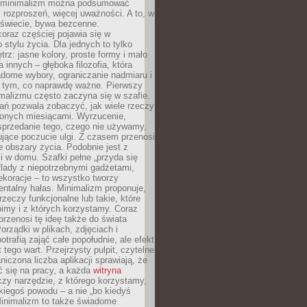
e minimalizm można podsumować
j rozproszeń, więcej uważności. A to, w
świecie, bywa bezcenne.
oraz częściej pojawia się w
stylu życia. Dla jednych to tylko
trz: jasne kolory, proste formy i mało
a innych – głęboka filozofia, która
dome wybory, ograniczanie nadmiaru i
a tym, co naprawdę ważne. Pierwszy
malizmu często zaczyna się w szafie.
ań pozwala zobaczyć, jak wiele rzeczy
zonych miesiącami. Wyrzucenie,
sprzedanie tego, czego nie używamy,
jące poczucie ulgi. Z czasem przenosi
ne obszary życia. Podobnie jest z
 w domu. Szafki pełne „przyda się
flady z niepotrzebnymi gadżetami,
ekoracje – to wszystko tworzy
entalny hałas. Minimalizm proponuje,
rzeczy funkcjonalne lub takie, które
imy i z których korzystamy. Coraz
przenosi tę ideę także do świata
orządki w plikach, zdjęciach i
otrafią zająć całe popołudnie, ale efekt
 tego wart. Przejrzysty pulpit, czytelne
aniczona liczba aplikacji sprawiają, że
ić się na pracy, a każda
witryna
zy narzędzie, z którego korzystamy,
akiegoś powodu – a nie „bo kiedyś
Minimalizm to także świadome