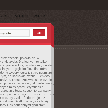
SCRIBE
FACEBOOK
TWITTER
oraz częściej pojawia się w
stylu życia. Dla jednych to tylko
trz: jasne kolory, proste formy i mało
a innych – głęboka filozofia, która
dome wybory, ograniczanie nadmiaru i
a tym, co naprawdę ważne. Pierwszy
malizmu często zaczyna się w szafie.
ań pozwala zobaczyć, jak wiele rzeczy
zonych miesiącami. Wyrzucenie,
sprzedanie tego, czego nie używamy,
jące poczucie ulgi. Z czasem przenosi
ne obszary życia. Podobnie jest z
 w domu. Szafki pełne „przyda się
flady z niepotrzebnymi gadżetami,