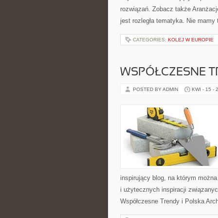
rozwiązań. Zobacz także Aranżacje
jest rozległa tematyka. Nie mamy 
CATEGORIES:
KOLEJ W EUROPIE
WSPÓŁCZESNE T
POSTED BY ADMIN
KWI - 15 - 
inspirujący blog, na którym można
i użytecznych inspiracji związany
Współczesne Trendy i Polska Archi