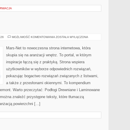
ERWACJA
MARS.NET
026
MOŻLIWOŚĆ KOMENTOWANIA
ZOSTAŁA WYŁĄCZONA
Mars-Net to nowoczesna strona internetowa, która
skupia się na aranżacji wnętrz. To portal, w którym
inspiracje łączą się z praktyką. Strona wspiera
użytkowników w wyborze odpowiednich rozwiązań,
pokazując bogactwo rozwiązań związanych z listwami,
a także z przesłonami okiennymi. To kompendium
 remont. Warto przeczytać: Podłogi Drewniane i Laminowane
 można znaleźć przystępne teksty, które tłumaczą
anżacją powierzchni […]