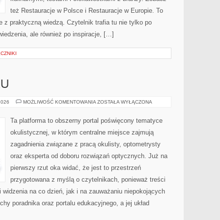
też Restauracje w Polsce i Restauracje w Europie. To
e z praktyczną wiedzą. Czytelnik trafia tu nie tylko po
iedzenia, ale również po inspiracje, […]
CZNIKI
KU
BADANIA
2026
MOŻLIWOŚĆ KOMENTOWANIA
ZOSTAŁA WYŁĄCZONA
WZROKU
Ta platforma to obszerny portal poświęcony tematyce
okulistycznej, w którym centralne miejsce zajmują
zagadnienia związane z pracą okulisty, optometrysty
oraz eksperta od doboru rozwiązań optycznych. Już na
pierwszy rzut oka widać, że jest to przestrzeń
przygotowana z myślą o czytelnikach, ponieważ treści
i widzenia na co dzień, jak i na zauważaniu niepokojących
chy poradnika oraz portalu edukacyjnego, a jej układ