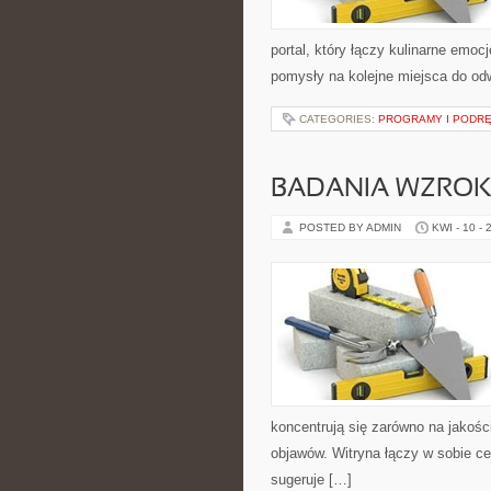
portal, który łączy kulinarne emocj
pomysły na kolejne miejsca do odw
CATEGORIES:
PROGRAMY I PODRĘ
BADANIA WZRO
POSTED BY ADMIN
KWI - 10 - 
koncentrują się zarówno na jakośc
objawów. Witryna łączy w sobie ce
sugeruje […]