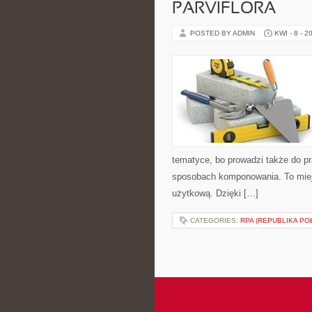
PARVIFLORA
POSTED BY ADMIN
KWI - 8 - 2
tematyce, bo prowadzi także do pr
sposobach komponowania. To miejs
użytkową. Dzięki […]
CATEGORIES:
RPA (REPUBLIKA PO