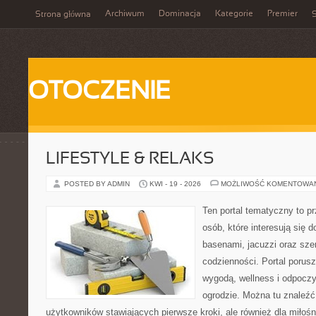
Archiwum
Dominacja
Kategorie
Premier
Strona główna
S
OTOCZENIE
LIFESTYLE & RELAKS
POSTED BY ADMIN
KWI - 19 - 2026
MOŻLIWOŚĆ KOMENTOWA
Ten portal tematyczny to p
osób, które interesują się
basenami, jacuzzi oraz sz
codzienności. Portal porus
wygodą, wellness i odpocz
ogrodzie. Można tu znaleźć 
użytkowników stawiających pierwsze kroki, ale również dla miło