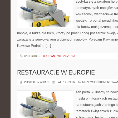
spotyka się z światem herb
aromatycznych napojów zam
wskazówki, wartościowe tre
wiedzy. To portal poradniko
dla fanów małej czarnej, o
napoje, a także dla tych, którzy po prostu chcą poszerzyć swoją 
związane z serwowaniem ulubionych napojów. Polecam Kawiarnie 
Kawowe Podróże. […]
CATEGORIES:
CUDOWNE WYDARZENIA
RESTAURACJE W EUROPIE
POSTED BY ADMIN
KWI - 11 - 2026
MOŻLIWOŚĆ KOMENTOWA
Ten portal kulinarny to no
myślą o miłośnikach restaur
na restauracjach z całego ś
tematach związanych z lok
kulinarnymi, testami i cie