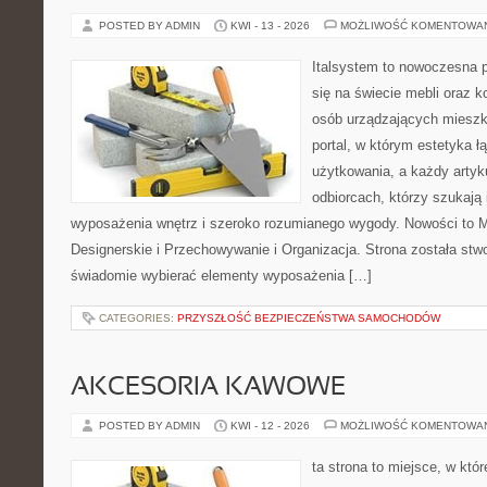
POSTED BY ADMIN
KWI - 13 - 2026
MOŻLIWOŚĆ KOMENTOWA
Italsystem to nowoczesna pl
się na świecie mebli oraz 
osób urządzających mieszka
portal, w którym estetyka ł
użytkowania, a każdy artyk
odbiorcach, którzy szukają 
wyposażenia wnętrz i szeroko rozumianego wygody. Nowości to 
Designerskie i Przechowywanie i Organizacja. Strona została stw
świadomie wybierać elementy wyposażenia […]
CATEGORIES:
PRZYSZŁOŚĆ BEZPIECZEŃSTWA SAMOCHODÓW
AKCESORIA KAWOWE
POSTED BY ADMIN
KWI - 12 - 2026
MOŻLIWOŚĆ KOMENTOWA
ta strona to miejsce, w kt