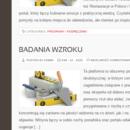
też Restauracje w Polsce i
portal, który łączy kulinarne emocje z praktyczną wiedzą. Czytelnik
pomysły na kolejne miejsca do odwiedzenia, ale również po inspir
CATEGORIES:
PROGRAMY I PODRĘCZNIKI
BADANIA WZROKU
POSTED BY ADMIN
KWI - 10 - 2026
MOŻLIWOŚĆ KOMENTOWA
Ta platforma to obszerny p
okulistycznej, w którym cen
zagadnienia związane z pra
oraz eksperta od doboru ro
pierwszy rzut oka widać, że
przygotowana z myślą o czy
koncentrują się zarówno na jakości widzenia na co dzień, jak i n
objawów. Witryna łączy w sobie cechy poradnika oraz portalu eduk
sugeruje […]