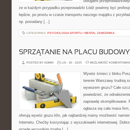
usługami przeprowadzkowym
że w każdym przypadku przeprowadzki Łódź powinny być profesjon
będzie, po prostu w czasie transportu naszego majątku z przyk
np. posiadany […]
CATEGORIES:
PSYCHOLOGIA SPORTU I MENTAL ZAWODNIKA
SPRZĄTANIE NA PLACU BUDOW
POSTED BY ADMIN
LIS - 30 - 2025
MOŻLIWOŚĆ KOMENTOWAN
Wywóz śmieci z bloku Poszu
terenie Warszawy trudnią s
wywozem gruzu? Całe szcz
powiedzieć, że odnalezienie
naprawdę skomplikowane. Pr
ogłasza się cała masa firm,
oferują wywóz gruzu klin, jak najbardziej mamy możliwość namie
Internetu. Choćby korzystając z wyszukiwarki internetowej. Dobrz
przede wszystkim trzeba […]