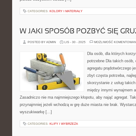
CATEGORIES:
KOLORY I MATERIAŁY
W JAKI SPOSÓB POZBYĆ SIĘ GR
POSTED BY ADMIN
LIS - 30 - 2025
MOŻLIWOŚĆ KOMENTOWAN
Dla osób, dla których korzy
potrzebne Dla takich osób, 
agregatu prądotwórczego jes
zbyt częsta potrzeba, najl
skorzystanie z usług takich 
między innymi wynajmem a
Zasadniczo nie ma najmniejszego kłopotu, aby nająć agregat. Tak
przynajmniej jeżeli wchodzą w grę duże miasta nie brak. Wystar
wyszukiwarkę […]
CATEGORIES:
KLIFY I WYBRZEŻA