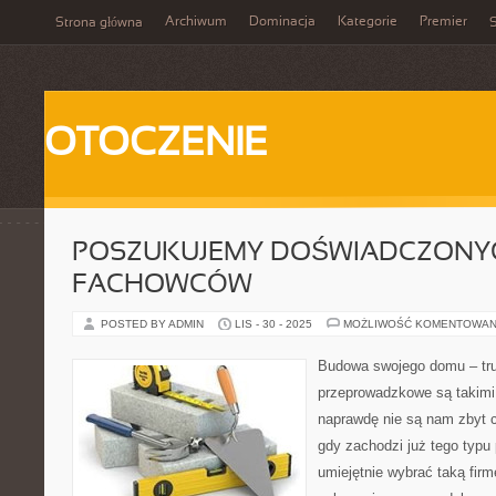
Archiwum
Dominacja
Kategorie
Premier
Strona główna
S
OTOCZENIE
POSZUKUJEMY DOŚWIADCZONY
FACHOWCÓW
POSTED BY ADMIN
LIS - 30 - 2025
MOŻLIWOŚĆ KOMENTOWAN
Budowa swojego domu – tru
przeprowadzkowe są takimi 
naprawdę nie są nam zbyt
gdy zachodzi już tego typu
umiejętnie wybrać taką firm