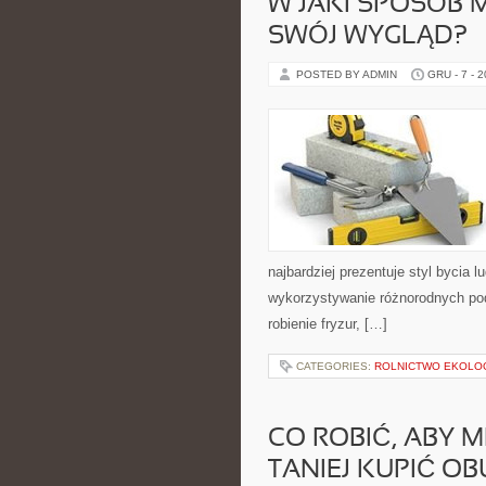
W JAKI SPOSÓB 
SWÓJ WYGLĄD?
POSTED BY ADMIN
GRU - 7 - 
najbardziej prezentuje styl bycia l
wykorzystywanie różnorodnych po
robienie fryzur, […]
CATEGORIES:
ROLNICTWO EKOLO
CO ROBIĆ, ABY 
TANIEJ KUPIĆ OB