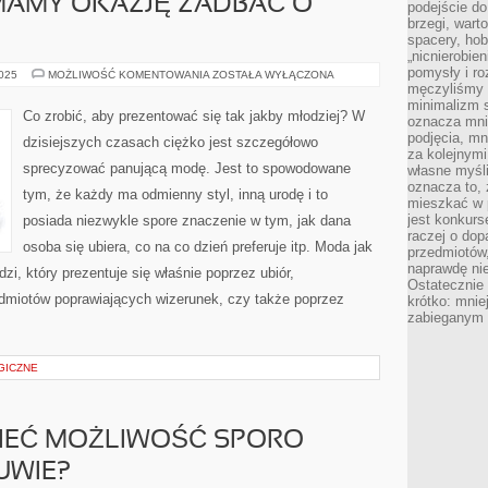
MAMY OKAZJĘ ZADBAĆ O
podejście do
brzegi, wart
spacery, ho
„nicnierobie
pomysły i ro
W
2025
MOŻLIWOŚĆ KOMENTOWANIA
ZOSTAŁA WYŁĄCZONA
JAKI
męczyliśmy s
SPOSÓB
minimalizm s
MAMY
Co zrobić, aby prezentować się tak jakby młodziej? W
oznacza mnie
OKAZJĘ
ZADBAĆ
podjęcia, mn
dzisiejszych czasach ciężko jest szczegółowo
O
za kolejnym
SWÓJ
sprecyzować panującą modę. Jest to spowodowane
własne myśli
WYGLĄD?
oznacza to, 
tym, że każdy ma odmienny styl, inną urodę i to
mieszkać w 
jest konkurs
posiada niezwykle spore znaczenie w tym, jak dana
raczej o dop
osoba się ubiera, co na co dzień preferuje itp. Moda jak
przedmiotów,
naprawdę ni
udzi, który prezentuje się właśnie poprzez ubiór,
Ostateczni
dmiotów poprawiających wizerunek, czy także poprzez
krótko: mnie
zabieganym 
GICZNE
MIEĆ MOŻLIWOŚĆ SPORO
UWIE?