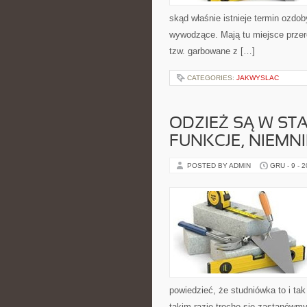
skąd właśnie istnieje termin ozdob
wywodzące. Mają tu miejsce przer
tzw. garbowane z […]
CATEGORIES:
JAKWYSLAC
ODZIEŻ SĄ W ST
FUNKCJE, NIEMNI
POSTED BY ADMIN
GRU - 9 - 
powiedzieć, że studniówka to i ta
takim razie trochę się zastanówm