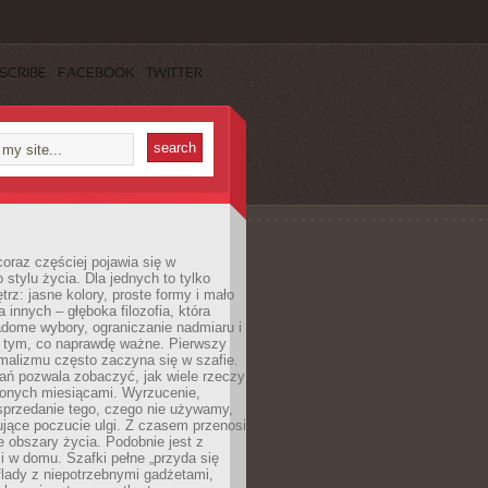
SCRIBE
FACEBOOK
TWITTER
oraz częściej pojawia się w
stylu życia. Dla jednych to tylko
trz: jasne kolory, proste formy i mało
a innych – głęboka filozofia, która
dome wybory, ograniczanie nadmiaru i
a tym, co naprawdę ważne. Pierwszy
malizmu często zaczyna się w szafie.
ań pozwala zobaczyć, jak wiele rzeczy
zonych miesiącami. Wyrzucenie,
sprzedanie tego, czego nie używamy,
jące poczucie ulgi. Z czasem przenosi
ne obszary życia. Podobnie jest z
 w domu. Szafki pełne „przyda się
flady z niepotrzebnymi gadżetami,