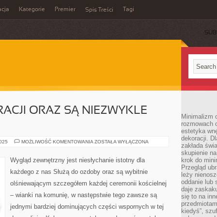
cja
Kategorie
Premier
Tagi
Spis Treści
SUB
ACJI ORAZ SĄ NIEZWYKLE
Minimalizm c
rozmowach o 
estetyka wnę
dekoracji. Dl
SŁUŻĄ
2025
MOŻLIWOŚĆ KOMENTOWANIA
ZOSTAŁA WYŁĄCZONA
zakłada świa
DO
DEKORACJI
skupienie n
ORAZ
Wygląd zewnętrzny jest niesłychanie istotny dla
krok do mini
SĄ
Przegląd ubr
NIEZWYKLE
każdego z nas Służą do ozdoby oraz są wybitnie
BŁYSKOTLIWYM
leży nienos
oddanie lub 
olśniewającym szczegółem każdej ceremonii kościelnej
daje zaskaku
– wianki na komunię, w następstwie tego zawsze są
się to na in
przedmiotami
jednymi bardziej dominujących części wspornych w tej
kiedyś”, szu