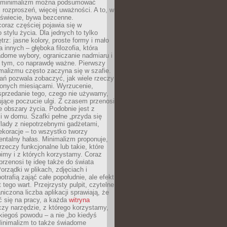
e minimalizm można podsumować
j rozproszeń, więcej uważności. A to, w
świecie, bywa bezcenne.
oraz częściej pojawia się w
stylu życia. Dla jednych to tylko
trz: jasne kolory, proste formy i mało
a innych – głęboka filozofia, która
dome wybory, ograniczanie nadmiaru i
a tym, co naprawdę ważne. Pierwszy
malizmu często zaczyna się w szafie.
ań pozwala zobaczyć, jak wiele rzeczy
zonych miesiącami. Wyrzucenie,
sprzedanie tego, czego nie używamy,
jące poczucie ulgi. Z czasem przenosi
ne obszary życia. Podobnie jest z
 w domu. Szafki pełne „przyda się
flady z niepotrzebnymi gadżetami,
ekoracje – to wszystko tworzy
entalny hałas. Minimalizm proponuje,
rzeczy funkcjonalne lub takie, które
imy i z których korzystamy. Coraz
przenosi tę ideę także do świata
orządki w plikach, zdjęciach i
otrafią zająć całe popołudnie, ale efekt
 tego wart. Przejrzysty pulpit, czytelne
aniczona liczba aplikacji sprawiają, że
ić się na pracy, a każda
witryna
zy narzędzie, z którego korzystamy,
akiegoś powodu – a nie „bo kiedyś
Minimalizm to także świadome