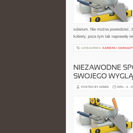
solarium. Nie można powiedzieć, 
kobiety, poza tym tak naprawdę n
CATEGORIES:
KARIERA I DORAD
NIEZAWODNE SP
SWOJEGO WYGL
POSTED BY ADMIN
GRU - 4 - 