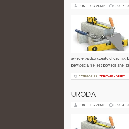
POSTED BY ADMIN
GRU - 7 - 
świecie bardzo często chcąc np. 
pewnością nie jest powiedziane,
CATEGORIES:
ZDROWIE KOBIET
URODA
POSTED BY ADMIN
GRU - 4 - 