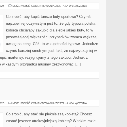
CO
2025
MOŻLIWOŚĆ KOMENTOWANIA
ZOSTAŁA WYŁĄCZONA
ROBIĆ,
ABY
MIEĆ
Co zrobić, aby kupić tańsze buty sportowe? Czymś
MOŻLIWOŚĆ
SPORO
najzupełniej oczywistym jest to, że gdy typowa polska
TANIEJ
KUPIĆ
kobieta chciałaby zakupić dla siebie jakieś buty, to w
OBUWIE?
przeważającej większości przypadków zwraca większą
uwagę na cenę. Cóż, to w zupełności typowe. Jednakże
czymś bardziej smutnym jest fakt, że najzwyczajniej w
kupić martensy, rezygnujemy z tego zakupu. Jednak z
 że w każdym przypadku musimy zrezygnować […]
URODA
2025
MOŻLIWOŚĆ KOMENTOWANIA
ZOSTAŁA WYŁĄCZONA
Co zrobić, aby stać się piękniejszą kobietą? Chcesz
zostać jeszcze atrakcyjniejszą kobietą? W takim razie