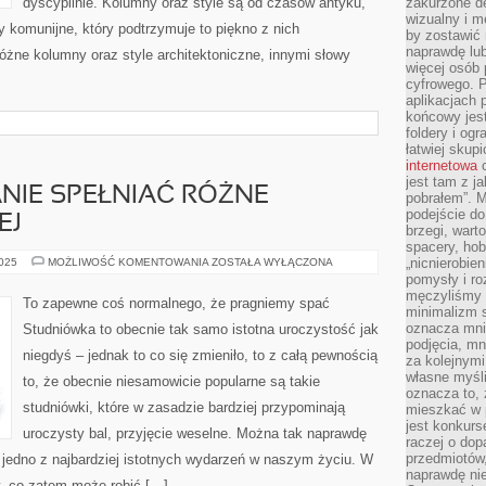
dyscyplinie. Kolumny oraz style są od czasów antyku,
zakurzone d
wizualny i m
y komunijne, który podtrzymuje to piękno z nich
by zostawić 
naprawdę lub
óżne kolumny oraz style architektoniczne, innymi słowy
więcej osób 
cyfrowego. P
aplikacjach p
końcowy jest
foldery i ogr
łatwiej skup
internetowa
c
jest tam z j
ANIE SPEŁNIAĆ RÓŻNE
pobrałem”. 
podejście do
EJ
brzegi, wart
spacery, ho
ODZIEŻ
„nicnierobie
2025
MOŻLIWOŚĆ KOMENTOWANIA
ZOSTAŁA WYŁĄCZONA
SĄ
pomysły i ro
W
męczyliśmy s
STANIE
To zapewne coś normalnego, że pragniemy spać
SPEŁNIAĆ
minimalizm s
RÓŻNE
oznacza mnie
Studniówka to obecnie tak samo istotna uroczystość jak
FUNKCJE,
podjęcia, mn
NIEMNIEJ
niegdyś – jednak to co się zmieniło, to z całą pewnością
za kolejnym
własne myśli
to, że obecnie niesamowicie popularne są takie
oznacza to, 
studniówki, które w zasadzie bardziej przypominają
mieszkać w 
jest konkurs
uroczysty bal, przyjęcie weselne. Można tak naprawdę
raczej o dop
przedmiotów,
k jedno z najbardziej istotnych wydarzeń w naszym życiu. W
naprawdę ni
y, co zatem może robić […]