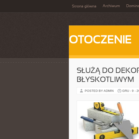
Archiwum
Domina
Strona główna
OTOCZENIE
SŁUŻĄ DO DEKOR
BŁYSKOTLIWYM
POSTED BY ADMIN
GRU - 9 - 