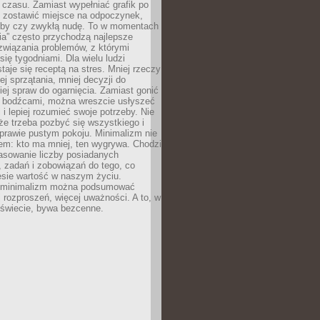
 czasu. Zamiast wypełniać grafik po
o zostawić miejsce na odpoczynek,
bby czy zwykłą nudę. To w momentach
nia” często przychodzą najlepsze
związania problemów, z którymi
ię tygodniami. Dla wielu ludzi
taje się receptą na stres. Mniej rzeczy
j sprzątania, mniej decyzji do
iej spraw do ogarnięcia. Zamiast gonić
i bodźcami, można wreszcie usłyszeć
 i lepiej rozumieć swoje potrzeby. Nie
że trzeba pozbyć się wszystkiego i
prawie pustym pokoju. Minimalizm nie
em: kto ma mniej, ten wygrywa. Chodzi
asowanie liczby posiadanych
 zadań i zobowiązań do tego, co
esie wartość w naszym życiu.
e minimalizm można podsumować
j rozproszeń, więcej uważności. A to, w
świecie, bywa bezcenne.