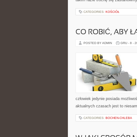
CATEGORIES:
KOŚCIÓŁ
CO ROBIĆ, ABY Ł
POSTED BY ADMIN
GRU - 8 - 
człowiek jedynie posiada możliwoś
aktualnych czasach jest to niesa
CATEGORIES:
BOCHEN-CHLEBA