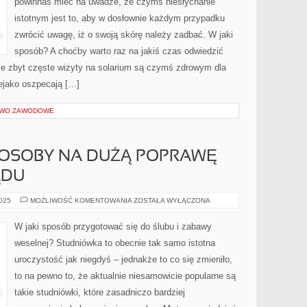
powinnaś mieć na uwadze, że czymś niesłychanie
istotnym jest to, aby w dosłownie każdym przypadku
zwrócić uwagę, iż o swoją skórę należy zadbać. W jaki
sposób? A choćby warto raz na jakiś czas odwiedzić
że zbyt częste wizyty na solarium są czymś zdrowym dla
iejako oszpecają […]
ZTWO ZAWODOWE
OSOBY NA DUŻĄ POPRAWĘ
ĄDU
NIEZAWODNE
2025
MOŻLIWOŚĆ KOMENTOWANIA
ZOSTAŁA WYŁĄCZONA
SPOSOBY
NA
DUŻĄ
W jaki sposób przygotować się do ślubu i zabawy
POPRAWĘ
SWOJEGO
weselnej? Studniówka to obecnie tak samo istotna
WYGLĄDU
uroczystość jak niegdyś – jednakże to co się zmieniło,
to na pewno to, że aktualnie niesamowicie popularne są
takie studniówki, które zasadniczo bardziej