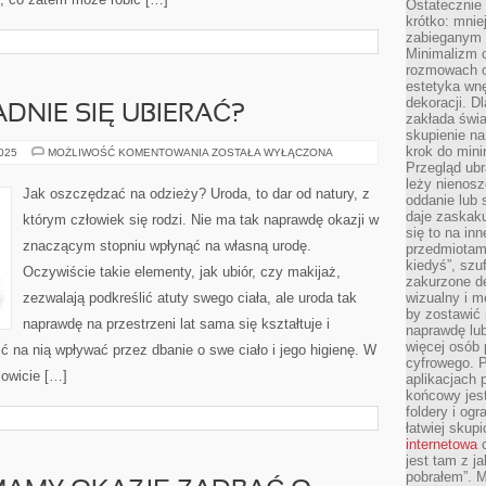
Ostateczni
krótko: mnie
zabieganym 
Minimalizm c
rozmowach o 
estetyka wnę
dekoracji. Dl
ADNIE SIĘ UBIERAĆ?
zakłada świa
skupienie n
krok do mini
CO
2025
MOŻLIWOŚĆ KOMENTOWANIA
ZOSTAŁA WYŁĄCZONA
ROBIĆ,
Przegląd ubr
ABY
leży nienos
ŁADNIE
Jak oszczędzać na odzieży? Uroda, to dar od natury, z
oddanie lub 
SIĘ
UBIERAĆ?
daje zaskaku
którym człowiek się rodzi. Nie ma tak naprawdę okazji w
się to na in
znaczącym stopniu wpłynąć na własną urodę.
przedmiotami
kiedyś”, szu
Oczywiście takie elementy, jak ubiór, czy makijaż,
zakurzone d
zezwalają podkreślić atuty swego ciała, ale uroda tak
wizualny i m
by zostawić 
naprawdę na przestrzeni lat sama się kształtuje i
naprawdę lub
więcej osób 
ć na nią wpływać przez dbanie o swe ciało i jego higienę. W
cyfrowego. P
mowicie […]
aplikacjach p
końcowy jest
foldery i ogr
łatwiej skup
internetowa
c
jest tam z j
pobrałem”. 