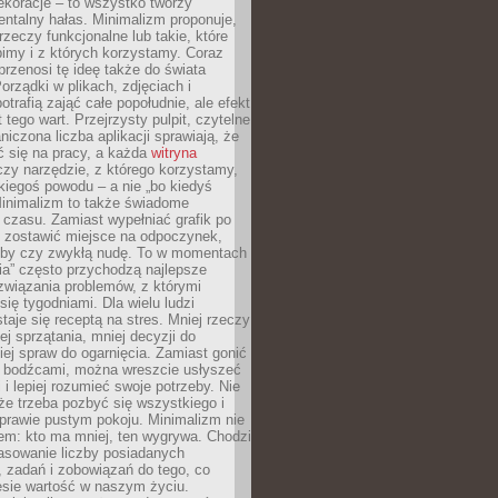
ekoracje – to wszystko tworzy
entalny hałas. Minimalizm proponuje,
rzeczy funkcjonalne lub takie, które
imy i z których korzystamy. Coraz
przenosi tę ideę także do świata
orządki w plikach, zdjęciach i
otrafią zająć całe popołudnie, ale efekt
 tego wart. Przejrzysty pulpit, czytelne
aniczona liczba aplikacji sprawiają, że
ić się na pracy, a każda
witryna
zy narzędzie, z którego korzystamy,
akiegoś powodu – a nie „bo kiedyś
Minimalizm to także świadome
 czasu. Zamiast wypełniać grafik po
o zostawić miejsce na odpoczynek,
bby czy zwykłą nudę. To w momentach
nia” często przychodzą najlepsze
związania problemów, z którymi
ię tygodniami. Dla wielu ludzi
taje się receptą na stres. Mniej rzeczy
j sprzątania, mniej decyzji do
iej spraw do ogarnięcia. Zamiast gonić
i bodźcami, można wreszcie usłyszeć
 i lepiej rozumieć swoje potrzeby. Nie
że trzeba pozbyć się wszystkiego i
prawie pustym pokoju. Minimalizm nie
em: kto ma mniej, ten wygrywa. Chodzi
asowanie liczby posiadanych
 zadań i zobowiązań do tego, co
esie wartość w naszym życiu.