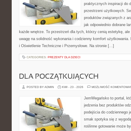
praktycznych inspiracji do 
przestrzeni użytkowych. Se
produktów związanych z ara
jak odpowiednio dobrane la
każde wnętrze. To przestrzeń dla tych, którzy cenią estetykę, al
uwagę na solidność wykonania i codzienny komfort użytkowania.
i Oświetlenie Techniczne i Przemysłowe. Na stronie […]
CATEGORIES:
PREZENTY DLA DZIECI
DLA POCZĄTKUJĄCYCH
POSTED BY ADMIN
KWI - 23 - 2026
MOŻLIWOŚĆ KOMENTOWA
JemWegańsko to portal, któr
jedzenia bez produktów od
podejścia do codziennego je
smak spotyka się z wygodą,
roślinne gotowanie może by