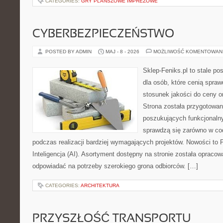
CATEGORIES:
GRY PLANSZOWE IMPREZOWE
CYBERBEZPIECZEŃSTWO
POSTED BY ADMIN
MAJ - 8 - 2026
MOŻLIWOŚĆ KOMENTOWAN
Sklep-Feniks.pl to stale po
dla osób, które cenią spra
stosunek jakości do ceny o
Strona została przygotowa
poszukujących funkcjonalny
sprawdzą się zarówno w co
podczas realizacji bardziej wymagających projektów. Nowości to 
Inteligencja (AI). Asortyment dostępny na stronie została opraco
odpowiadać na potrzeby szerokiego grona odbiorców. […]
CATEGORIES:
ARCHITEKTURA
PRZYSZŁOŚĆ TRANSPORTU