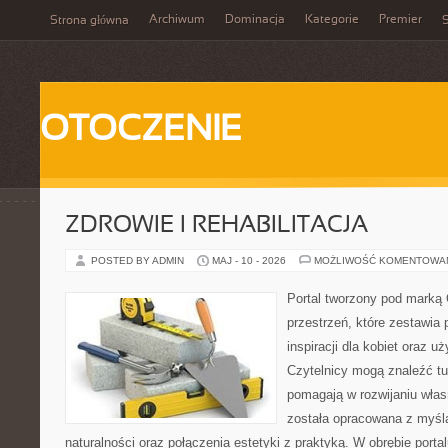
Archiwum
Dominacja
Kategorie
Premier
Strona główna
S
OTOCZENIE
ZDROWIE I REHABILITACJA
POSTED BY ADMIN
MAJ - 10 - 2026
MOŻLIWOŚĆ KOMENTOWA
Portal tworzony pod marką
przestrzeń, które zestawia 
inspiracji dla kobiet oraz u
Czytelnicy mogą znaleźć tut
pomagają w rozwijaniu włas
została opracowana z myślą
naturalności oraz połączenia estetyki z praktyką. W obrębie port