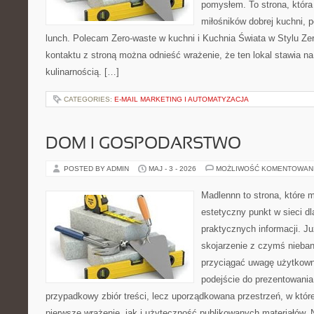
pomysłem. To strona, któr
miłośników dobrej kuchni,
lunch. Polecam Zero-waste w kuchni i Kuchnia Świata w Stylu Ze
kontaktu z stroną można odnieść wrażenie, że ten lokal stawia na
kulinarnością. […]
CATEGORIES:
E-MAIL MARKETING I AUTOMATYZACJA
DOM I GOSPODARSTWO
POSTED BY ADMIN
MAJ - 3 - 2026
MOŻLIWOŚĆ KOMENTOWAN
Madlennn to strona, które 
estetyczny punkt w sieci d
praktycznych informacji. 
skojarzenie z czymś nieba
przyciągać uwagę użytkowni
podejście do prezentowania 
przypadkowy zbiór treści, lecz uporządkowana przestrzeń, w któ
pierwsze wrażenie, jak i użyteczność publikowanych materiałów. 