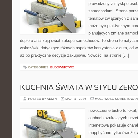
prowadzony z myślą o osoba
samochodami. Strona porzą
tematów związanych z sam
może być praktycznym pora
planujących zmianę samocho
dopiero analizują świat zakupu samochodów. To strona tematycz
wskazówki dotyczące różnych aspektów korzystania z auta, od 
aż po praktyczne decyzje zakupowe. Nowości na stronie […]
CATEGORIES:
BUDOWNICTWO
KUCHNIA ŚWIATA W STYLU ZER
POSTED BY ADMIN
MAJ - 4 - 2026
MOŻLIWOŚĆ KOMENTOWAN
nowoczesne bistro to lokal,
osobach szukających uczci
internetowa pokazuje charak
mają być nie tylko świeże, 