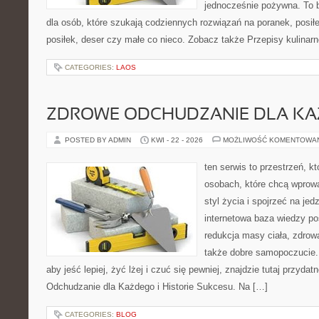
jednocześnie pożywna. To 
dla osób, które szukają codziennych rozwiązań na poranek, posił
posiłek, deser czy małe co nieco. Zobacz także Przepisy kulinarn
CATEGORIES:
LAOS
ZDROWE ODCHUDZANIE DLA K
POSTED BY ADMIN
KWI - 22 - 2026
MOŻLIWOŚĆ KOMENTOWA
ten serwis to przestrzeń, k
osobach, które chcą wprowa
styl życia i spojrzeć na je
internetowa baza wiedzy p
redukcja masy ciała, zdrowa
także dobre samopoczucie. 
aby jeść lepiej, żyć lżej i czuć się pewniej, znajdzie tutaj przyda
Odchudzanie dla Każdego i Historie Sukcesu. Na […]
CATEGORIES:
BLOG