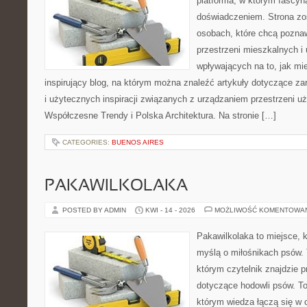
platforma, w którym fascyn
doświadczeniem. Strona zo
osobach, które chcą poznawa
przestrzeni mieszkalnych i
wpływających na to, jak mi
inspirujący blog, na którym można znaleźć artykuły dotyczące zar
i użytecznych inspiracji związanych z urządzaniem przestrzeni 
Współczesne Trendy i Polska Architektura. Na stronie […]
CATEGORIES:
BUENOS AIRES
PAKAWILKOLAKA
POSTED BY ADMIN
KWI - 14 - 2026
MOŻLIWOŚĆ KOMENTOWA
Pakawilkolaka to miejsce, k
myślą o miłośnikach psów.
którym czytelnik znajdzie p
dotyczące hodowli psów. To 
którym wiedza łączą się w c