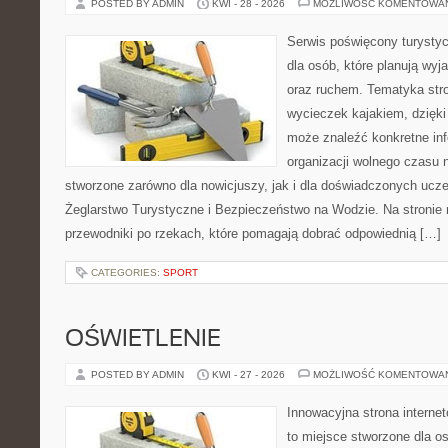
POSTED BY ADMIN
KWI - 28 - 2026
MOŻLIWOŚĆ KOMENTOWA
Serwis poświęcony turystyc
dla osób, które planują wyj
oraz ruchem. Tematyka stro
wycieczek kajakiem, dzięk
może znaleźć konkretne in
organizacji wolnego czasu 
stworzone zarówno dla nowicjuszy, jak i dla doświadczonych ucz
Żeglarstwo Turystyczne i Bezpieczeństwo na Wodzie. Na stroni
przewodniki po rzekach, które pomagają dobrać odpowiednią […]
CATEGORIES:
SPORT
OŚWIETLENIE
POSTED BY ADMIN
KWI - 27 - 2026
MOŻLIWOŚĆ KOMENTOWA
Innowacyjna strona interne
to miejsce stworzone dla os