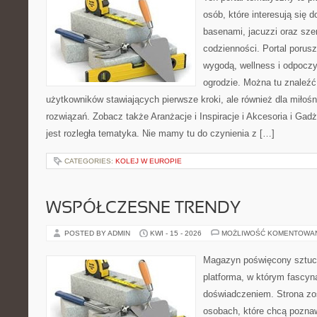
osób, które interesują się
basenami, jacuzzi oraz sz
codzienności. Portal porus
wygodą, wellness i odpocz
ogrodzie. Można tu znaleźć 
użytkowników stawiających pierwsze kroki, ale również dla miło
rozwiązań. Zobacz także Aranżacje i Inspiracje i Akcesoria i Gad
jest rozległa tematyka. Nie mamy tu do czynienia z […]
CATEGORIES:
KOLEJ W EUROPIE
WSPÓŁCZESNE TRENDY
POSTED BY ADMIN
KWI - 15 - 2026
MOŻLIWOŚĆ KOMENTOWA
Magazyn poświęcony sztuce
platforma, w którym fascyn
doświadczeniem. Strona zo
osobach, które chcą poznawa