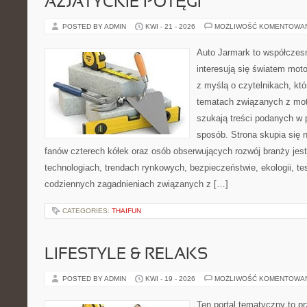
AZJATYCKIE POTĘGI
POSTED BY ADMIN
KWI - 21 - 2026
MOŻLIWOŚĆ KOMENTOWA
Auto Jarmark to współczesn
interesują się światem moto
z myślą o czytelnikach, kt
tematach związanych z mot
szukają treści podanych w 
sposób. Strona skupia się 
fanów czterech kółek oraz osób obserwujących rozwój branży jes
technologiach, trendach rynkowych, bezpieczeństwie, ekologii, t
codziennych zagadnieniach związanych z […]
CATEGORIES:
THAIFUN
LIFESTYLE & RELAKS
POSTED BY ADMIN
KWI - 19 - 2026
MOŻLIWOŚĆ KOMENTOWA
Ten portal tematyczny to p