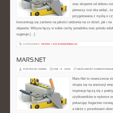
oraz eksperta od doboru ro
pierwszy rzut oka widać, że
przygotowana z myślą o czy
koncentrują się zarówno na jakości widzenia na co dzień, jak i n
objawów. Witryna łączy w sobie cechy poradnika oraz portalu eduk
sugeruje […]
CATEGORIES:
OPONY I ICH KONSERWACJA
MARS.NET
POSTED BY ADMIN
KWI - 9 - 2026
MOŻLIWOŚĆ KOMENTOWAN
Mars-Net to nowoczesna str
skupia się na aranżacji wnę
inspiracje łączą się z prakt
użytkowników w wyborze od
pokazując bogactwo rozwią
a także z przesłonami oki