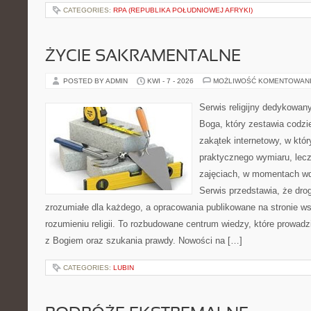
CATEGORIES:
RPA (REPUBLIKA POŁUDNIOWEJ AFRYKI)
ŻYCIE SAKRAMENTALNE
POSTED BY ADMIN
KWI - 7 - 2026
MOŻLIWOŚĆ KOMENTOWAN
Serwis religijny dedykowan
Boga, który zestawia codz
zakątek internetowy, w któ
praktycznego wymiaru, lec
zajęciach, w momentach wdz
Serwis przedstawia, że dro
zrozumiałe dla każdego, a opracowania publikowane na stronie w
rozumieniu religii. To rozbudowane centrum wiedzy, które prowad
z Bogiem oraz szukania prawdy. Nowości na […]
CATEGORIES:
LUBIN