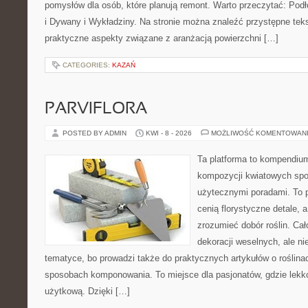
pomysłów dla osób, które planują remont. Warto przeczytać: Pod
i Dywany i Wykładziny. Na stronie można znaleźć przystępne teks
praktyczne aspekty związane z aranżacją powierzchni […]
CATEGORIES:
KAZAŃ
PARVIFLORA
POSTED BY ADMIN
KWI - 8 - 2026
MOŻLIWOŚĆ KOMENTOWAN
Ta platforma to kompendium
kompozycji kwiatowych spot
użytecznymi poradami. To p
cenią florystyczne detale, 
zrozumieć dobór roślin. Cał
dekoracji weselnych, ale ni
tematyce, bo prowadzi także do praktycznych artykułów o roślinac
sposobach komponowania. To miejsce dla pasjonatów, gdzie lekko
użytkową. Dzięki […]