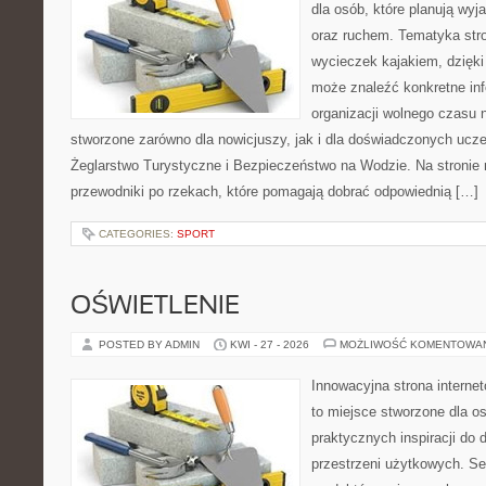
dla osób, które planują wyj
oraz ruchem. Tematyka stro
wycieczek kajakiem, dzięk
może znaleźć konkretne in
organizacji wolnego czasu 
stworzone zarówno dla nowicjuszy, jak i dla doświadczonych ucz
Żeglarstwo Turystyczne i Bezpieczeństwo na Wodzie. Na stroni
przewodniki po rzekach, które pomagają dobrać odpowiednią […]
CATEGORIES:
SPORT
OŚWIETLENIE
POSTED BY ADMIN
KWI - 27 - 2026
MOŻLIWOŚĆ KOMENTOWA
Innowacyjna strona interne
to miejsce stworzone dla os
praktycznych inspiracji do 
przestrzeni użytkowych. Se