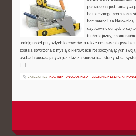
poświęcona jest tematyce 
bezpiecznego poruszania si
kompetencji za kierownicą. 
użytkownik odnajdzie użyt
techniki jazdy, zasad ruch
umiejętności przyszłych kierowców, a także nastawienia psychicz
została stworzona z myślą o kierowcach rozpoczynających swoją 
osobach posiadających już staż za kierownicą, którzy chcą syst
[…]
CATEGORIES:
KUCHNIA FUNKCJONALNA – JEDZENIE A ENERGIA I KON