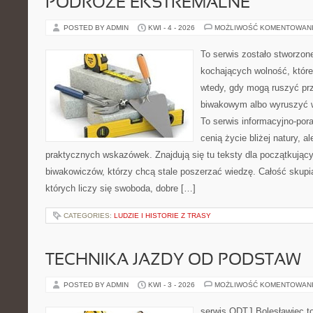
PODRÓŻE EKSTREMALNE
POSTED BY ADMIN
KWI - 4 - 2026
MOŻLIWOŚĆ KOMENTOWAN
To serwis zostało stworzon
kochających wolność, które 
wtedy, gdy mogą ruszyć pr
biwakowym albo wyruszyć 
To serwis informacyjno-pora
cenią życie bliżej natury, a
praktycznych wskazówek. Znajdują się tu teksty dla początkując
biwakowiczów, którzy chcą stale poszerzać wiedzę. Całość skupi
których liczy się swoboda, dobre […]
CATEGORIES:
LUDZIE I HISTORIE Z TRASY
TECHNIKA JAZDY OD PODSTAW
POSTED BY ADMIN
KWI - 3 - 2026
MOŻLIWOŚĆ KOMENTOWAN
serwis ODTJ Bolesławiec to