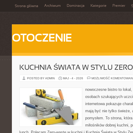
Archiwum
Dominacja
Kategorie
Premier
Strona główna
S
OTOCZENIE
KUCHNIA ŚWIATA W STYLU ZER
POSTED BY ADMIN
MAJ - 4 - 2026
MOŻLIWOŚĆ KOMENTOWAN
nowoczesne bistro to lokal,
osobach szukających uczci
internetowa pokazuje charak
mają być nie tylko świeże, 
pomysłem. To strona, któr
miłośników dobrej kuchni,
lunch. Polecam Zero-waste w kuchni i Kuchnia Świata w Stylu Ze