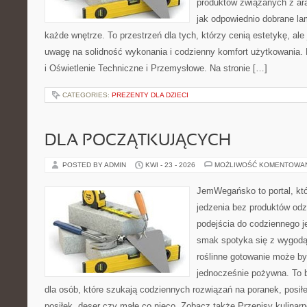
produktów związanych z ara
jak odpowiednio dobrane la
każde wnętrze. To przestrzeń dla tych, którzy cenią estetykę, al
uwagę na solidność wykonania i codzienny komfort użytkowania.
i Oświetlenie Techniczne i Przemysłowe. Na stronie […]
CATEGORIES:
PREZENTY DLA DZIECI
DLA POCZĄTKUJĄCYCH
POSTED BY ADMIN
KWI - 23 - 2026
MOŻLIWOŚĆ KOMENTOWA
JemWegańsko to portal, któr
jedzenia bez produktów od
podejścia do codziennego je
smak spotyka się z wygodą,
roślinne gotowanie może by
jednocześnie pożywna. To 
dla osób, które szukają codziennych rozwiązań na poranek, posił
posiłek, deser czy małe co nieco. Zobacz także Przepisy kulinarn