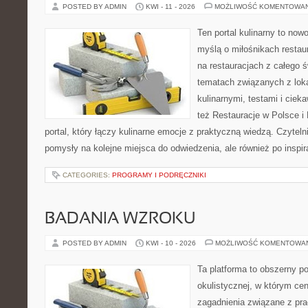
POSTED BY ADMIN
KWI - 11 - 2026
MOŻLIWOŚĆ KOMENTOWA
Ten portal kulinarny to no
myślą o miłośnikach restaur
na restauracjach z całego ś
tematach związanych z lok
kulinarnymi, testami i cie
też Restauracje w Polsce i
portal, który łączy kulinarne emocje z praktyczną wiedzą. Czytelnik
pomysły na kolejne miejsca do odwiedzenia, ale również po inspir
CATEGORIES:
PROGRAMY I PODRĘCZNIKI
BADANIA WZROKU
POSTED BY ADMIN
KWI - 10 - 2026
MOŻLIWOŚĆ KOMENTOWA
Ta platforma to obszerny p
okulistycznej, w którym cen
zagadnienia związane z pra