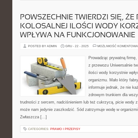
POWSZECHNIE TWIERDZI SIĘ, ŻE P
KOLOSALNEJ ILOŚCI WODY KOR
WPŁYWA NA FUNKCJONOWANIE
POSTED BY ADMIN
GRU - 22 - 2025
MOŻLIWOŚĆ KOMENTOWA
Prowadząc prywatną firmę,
z przewozu Uniwersalnie twi
ilości wody korzystnie wpł
organizmu. Mało który fabr
informuje jednak, że nie ka
zdrowym trunkiem dla wszy
trudności z sercem, nadciśnieniem lub też cukrzycą, picie wody 
może nam jedynie zaszkodzić. Sód zatrzymuje wodę w organizmie
Zwłaszcza […]
CATEGORIES:
PRAWO I PRZEPISY