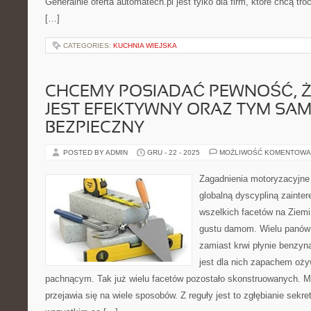
Generalnie oferta automatech.pl jest tylko dla firm, które chcą tr
[…]
CATEGORIES:
KUCHNIA WIEJSKA
CHCEMY POSIADAĆ PEWNOŚĆ, Ż
JEST EFEKTYWNY ORAZ TYM SA
BEZPIECZNY
POSTED BY ADMIN
GRU - 22 - 2025
MOŻLIWOŚĆ KOMENTOWA
Zagadnienia motoryzacyjne
globalną dyscypliną zainte
wszelkich facetów na Ziemi.
gustu damom. Wielu panów t
zamiast krwi płynie benzyna
jest dla nich zapachem oży
pachnącym. Tak już wielu facetów pozostało skonstruowanych. Mi
przejawia się na wiele sposobów. Z reguły jest to zgłębianie sekr