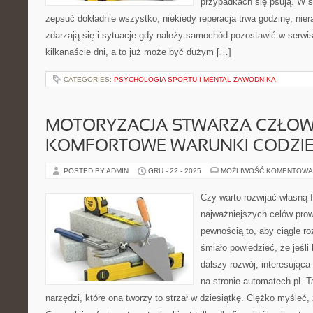
przypadkach się psują. W 
zepsuć dokładnie wszystko, niekiedy reperacja trwa godzinę, nier
zdarzają się i sytuacje gdy należy samochód pozostawić w ser
kilkanaście dni, a to już może być dużym […]
CATEGORIES:
PSYCHOLOGIA SPORTU I MENTAL ZAWODNIKA
MOTORYZACJA STWARZA CZŁOW
KOMFORTOWE WARUNKI CODZIE
POSTED BY ADMIN
GRU - 22 - 2025
MOŻLIWOŚĆ KOMENTOWA
Czy warto rozwijać własną
najważniejszych celów prow
pewnością to, aby ciągle r
śmiało powiedzieć, że jeśli
dalszy rozwój, interesując
na stronie automatech.pl. 
narzędzi, które ona tworzy to strzał w dziesiątkę. Ciężko myśleć,