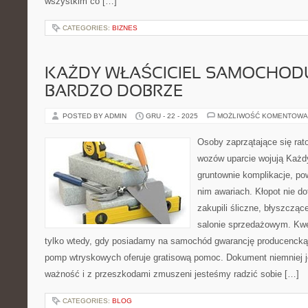
wszystkim co […]
CATEGORIES:
BIZNES
KAŻDY WŁAŚCICIEL SAMOCHOD
BARDZO DOBRZE
POSTED BY ADMIN
GRU - 22 - 2025
MOŻLIWOŚĆ KOMENTOWA
Osoby zaprzątające się ra
wozów uparcie wojują Każd
gruntownie komplikacje, p
nim awariach. Kłopot nie do
zakupili śliczne, błyszczą
salonie sprzedażowym. Kwes
tylko wtedy, gdy posiadamy na samochód gwarancję producenck
pomp wtryskowych oferuje gratisową pomoc. Dokument niemniej j
ważność i z przeszkodami zmuszeni jesteśmy radzić sobie […]
CATEGORIES:
BLOG