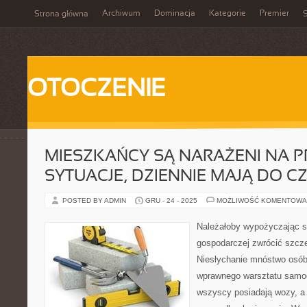
Archiwum
Dominacja
Kategorie
Premier
Strona główna
S
OTOCZENIE
MIESZKAŃCY SĄ NARAŻENI NA 
SYTUACJE, DZIENNIE MAJĄ DO C
POSTED BY ADMIN
GRU - 24 - 2025
MOŻLIWOŚĆ KOMENTOWA
Należałoby wypożyczając s
gospodarczej zwrócić szcz
Niesłychanie mnóstwo osób
wprawnego warsztatu samo
wszyscy posiadają wozy, a 