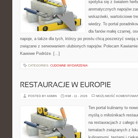
spotyka się z światem herb
aromatycznych napojów zam
wskazówki, wartościowe tre
wiedzy. To portal poradniko
dla fanów małej czarnej, o
napoje, a także dla tych, którzy po prostu chcą poszerzyć swoją 
związane z serwowaniem ulubionych napojów. Polecam Kawiarnie 
Kawowe Podróże. […]
CATEGORIES:
CUDOWNE WYDARZENIA
RESTAURACJE W EUROPIE
POSTED BY ADMIN
KWI - 11 - 2026
MOŻLIWOŚĆ KOMENTOWA
Ten portal kulinarny to no
myślą o miłośnikach restaur
na restauracjach z całego ś
tematach związanych z lok
kulinarnymi, testami i cie