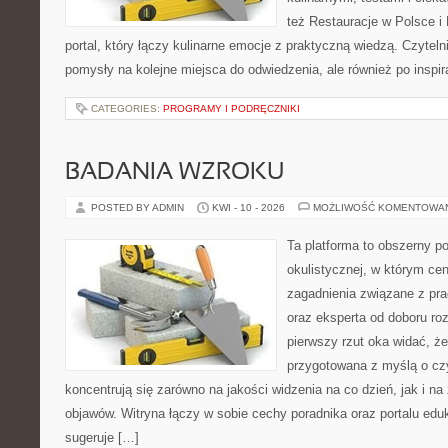
też Restauracje w Polsce i
portal, który łączy kulinarne emocje z praktyczną wiedzą. Czytelnik
pomysły na kolejne miejsca do odwiedzenia, ale również po inspir
CATEGORIES:
PROGRAMY I PODRĘCZNIKI
BADANIA WZROKU
POSTED BY ADMIN
KWI - 10 - 2026
MOŻLIWOŚĆ KOMENTOWA
Ta platforma to obszerny p
okulistycznej, w którym cen
zagadnienia związane z pra
oraz eksperta od doboru ro
pierwszy rzut oka widać, że
przygotowana z myślą o czy
koncentrują się zarówno na jakości widzenia na co dzień, jak i n
objawów. Witryna łączy w sobie cechy poradnika oraz portalu eduk
sugeruje […]