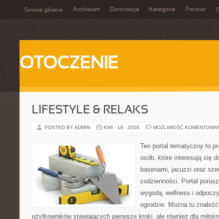
Archiwum
Dominacja
Kategorie
Premier
Strona główna
S
OTOCZENIE
LIFESTYLE & RELAKS
POSTED BY ADMIN
KWI - 19 - 2026
MOŻLIWOŚĆ KOMENTOWA
Ten portal tematyczny to p
osób, które interesują się
basenami, jacuzzi oraz sz
codzienności. Portal porus
wygodą, wellness i odpocz
ogrodzie. Można tu znaleźć 
użytkowników stawiających pierwsze kroki, ale również dla miło