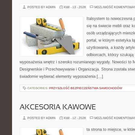
POSTED BY ADMIN
KWI - 13 - 2026
MOŻLIWOŚĆ KOMENTOWA
Italsystem to nowoczesna pl
się na świecie mebli oraz 
osób urządzających mieszka
portal, w którym estetyka ł
użytkowania, a każdy artyk
odbiorcach, którzy szukają 
wyposażenia wnętrz i szeroko rozumianego wygody. Nowości to 
Designerskie i Przechowywanie i Organizacja. Strona została stw
świadomie wybierać elementy wyposażenia […]
CATEGORIES:
PRZYSZŁOŚĆ BEZPIECZEŃSTWA SAMOCHODÓW
AKCESORIA KAWOWE
POSTED BY ADMIN
KWI - 12 - 2026
MOŻLIWOŚĆ KOMENTOWA
ta strona to miejsce, w kt