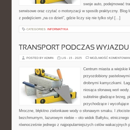
swoje auto, podejmować tra
serwisowe oraz czytać o motoryzacji w sposób praktyczny. Blog
z podejściem „na co dzień”, gdzie liczy się nie tylko styl […]
CATEGORIES:
INFORMATYKA
TRANSPORT PODCZAS WYJAZDU
POSTED BY ADMIN
LIS - 15 - 2025
MOŻLIWOŚĆ KOMENTOWAN
Centrum miasta a wiejskie k
przyozdobiony pastelowymi
drobnymi kamyczkami. Łago
niosąca słonawą woń wody. 
subtelnie gładzące brzeg, p
przychodzące i wycofujące
Mroczne, błękitno zielonkawe wody o słonawym smaku. I złociste
bezchmurnym, lazurowym niebie – oto widok Bałtyku, etnicznego 
równocześnie jednego z najpopularniejszych celów wakacyjnych 