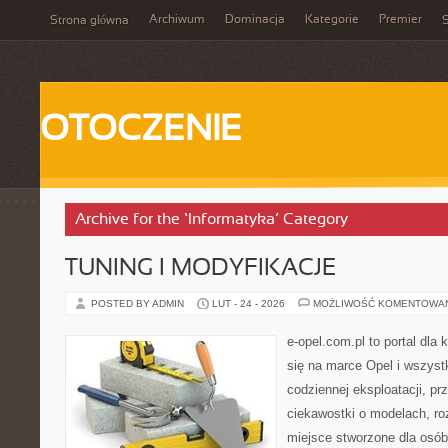
Archiwum
Dominacja
Kategorie
Premier
Strona główna
S
OTOCZENIE
Archive for the ‘Informatyka’ Category
TUNING I MODYFIKACJE
POSTED BY ADMIN
LUT - 24 - 2026
MOŻLIWOŚĆ KOMENTOWA
e-opel.com.pl to portal dla 
się na marce Opel i wszyst
codziennej eksploatacji, pr
ciekawostki o modelach, ro
miejsce stworzone dla osób