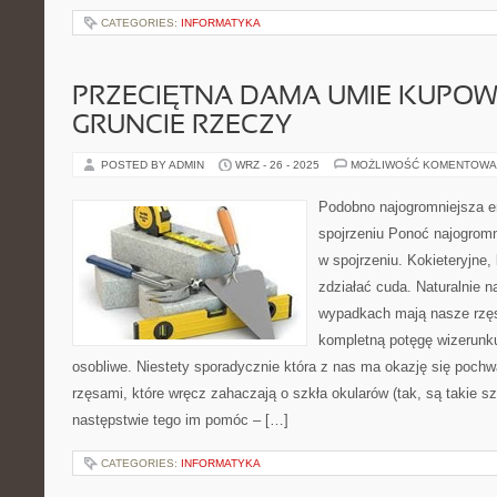
CATEGORIES:
INFORMATYKA
PRZECIĘTNA DAMA UMIE KUPO
GRUNCIE RZECZY
POSTED BY ADMIN
WRZ - 26 - 2025
MOŻLIWOŚĆ KOMENTOWA
Podobno najogromniejsza en
spojrzeniu Ponoć najogromn
w spojrzeniu. Kokieteryjne
zdziałać cuda. Naturalnie n
wypadkach mają nasze rzęs
kompletną potęgę wizerunku 
osobliwe. Niestety sporadycznie która z nas ma okazję się pochwa
rzęsami, które wręcz zahaczają o szkła okularów (tak, są takie 
następstwie tego im pomóc – […]
CATEGORIES:
INFORMATYKA