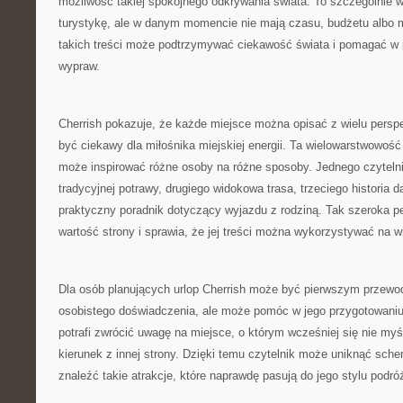
możliwość takiej spokojnego odkrywania świata. To szczególnie w
turystykę, ale w danym momencie nie mają czasu, budżetu albo m
takich treści może podtrzymywać ciekawość świata i pomagać w 
wypraw.
Cherrish pokazuje, że każde miejsce można opisać z wielu persp
być ciekawy dla miłośnika miejskiej energii. Ta wielowarstwowość
może inspirować różne osoby na różne sposoby. Jednego czytelni
tradycyjnej potrawy, drugiego widokowa trasa, trzeciego historia 
praktyczny poradnik dotyczący wyjazdu z rodziną. Tak szeroka 
wartość strony i sprawia, że jej treści można wykorzystywać na 
Dla osób planujących urlop Cherrish może być pierwszym przewod
osobistego doświadczenia, ale może pomóc w jego przygotowaniu.
potrafi zwrócić uwagę na miejsce, o którym wcześniej się nie my
kierunek z innej strony. Dzięki temu czytelnik może uniknąć sch
znaleźć takie atrakcje, które naprawdę pasują do jego stylu podró