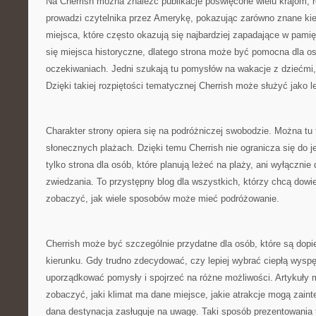
Na Cherrish można znaleźć publikacje poświęcone wielu krajom, 
prowadzi czytelnika przez Amerykę, pokazując zarówno znane kier
miejsca, które często okazują się najbardziej zapadające w pami
się miejsca historyczne, dlatego strona może być pomocna dla o
oczekiwaniach. Jedni szukają tu pomysłów na wakacje z dziećmi, in
Dzięki takiej rozpiętości tematycznej Cherrish może służyć jako l
Charakter strony opiera się na podróżniczej swobodzie. Można tu t
słonecznych plażach. Dzięki temu Cherrish nie ogranicza się do je
tylko strona dla osób, które planują leżeć na plaży, ani wyłączni
zwiedzania. To przystępny blog dla wszystkich, którzy chcą dowied
zobaczyć, jak wiele sposobów może mieć podróżowanie.
Cherrish może być szczególnie przydatne dla osób, które są dopi
kierunku. Gdy trudno zdecydować, czy lepiej wybrać ciepłą wysp
uporządkować pomysły i spojrzeć na różne możliwości. Artykuły
zobaczyć, jaki klimat ma dane miejsce, jakie atrakcje mogą zaint
dana destynacja zasługuje na uwagę. Taki sposób prezentowania t