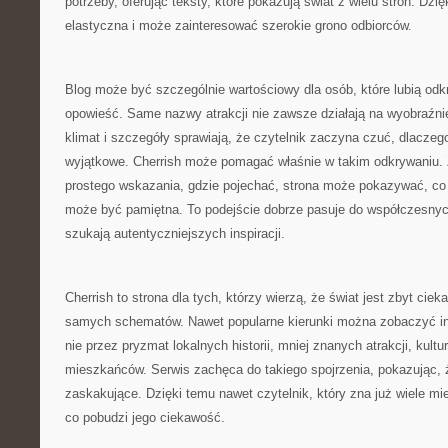
potrzeby, oferując teksty, które pokazują świat z wielu stron. Dzię
elastyczna i może zainteresować szerokie grono odbiorców.
Blog może być szczególnie wartościowy dla osób, które lubią od
opowieść. Same nazwy atrakcji nie zawsze działają na wyobraźnię
klimat i szczegóły sprawiają, że czytelnik zaczyna czuć, dlaczeg
wyjątkowe. Cherrish może pomagać właśnie w takim odkrywaniu. 
prostego wskazania, gdzie pojechać, strona może pokazywać, co
może być pamiętna. To podejście dobrze pasuje do współczesnych
szukają autentyczniejszych inspiracji.
Cherrish to strona dla tych, którzy wierzą, że świat jest zbyt cie
samych schematów. Nawet popularne kierunki można zobaczyć inac
nie przez pryzmat lokalnych historii, mniej znanych atrakcji, kultu
mieszkańców. Serwis zachęca do takiego spojrzenia, pokazując,
zaskakujące. Dzięki temu nawet czytelnik, który zna już wiele mi
co pobudzi jego ciekawość.