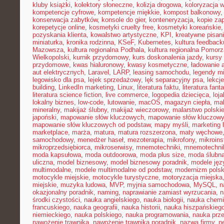
kluby książki
,
kolektory słoneczne
,
kolizja drogowa
,
koloryzacja 
kompetencje cyfrowe
,
kompetencje miękkie
,
kompost balkonowy
konserwacja zabytków
,
konsole do gier
,
konteneryzacja
,
kopie za
korepetycje online
,
kosmetyki cruelty free
,
kosmetyki koreańskie
pozyskania klienta
,
kowalstwo artystyczne
,
KPI
,
kreatywne pisan
miniaturka
,
kronika rodzinna
,
KSeF
,
Kubernetes
,
kultura feedback
Mazowsza
,
kultura regionalna Podhala
,
kultura regionalna Pomorz
Wielkopolski
,
kurnik przydomowy
,
kurs doskonalenia jazdy
,
kursy
przydomowe
,
kwas hialuronowy
,
kwasy kosmetyczne
,
ładowanie 
aut elektrycznych
,
Laravel
,
LARP
,
leasing samochodu
,
legendy mi
legowisko dla psa
,
lejek sprzedażowy
,
lęk separacyjny psa
,
lekcj
building
,
LinkedIn marketing
,
Linux
,
literatura faktu
,
literatura fant
literatura science fiction
,
live commerce
,
logopedia dziecięca
,
loj
lokalny biznes
,
low-code
,
lutowanie
,
macOS
,
magazyn ciepła
,
mak
mineralny
,
makijaż ślubny
,
makijaż wieczorowy
,
malarstwo polski
japoński
,
mapowanie słów kluczowych
,
mapowanie słów kluczowy
mapowanie słów kluczowych od podstaw
,
mapy myśli
,
marketing 
marketplace
,
marża
,
matura
,
matura rozszerzona
,
maty węchowe
samochodowy
,
menedżer haseł
,
mezoterapia
,
mikrofony
,
mikroins
mikroprzedsiębiorca
,
mikroserwisy
,
mnemotechniki
,
mnemotechnik
moda kapsułowa
,
moda outdoorowa
,
moda plus size
,
moda ślubn
uliczna
,
model biznesowy
,
model biznesowy poradnik
,
modele ję
multimodalne
,
modele multimodalne od podstaw
,
modernizm polsk
motocykle miejskie
,
motocykle turystyczne
,
motoryzacja miejska
miejskie
,
muzyka ludowa
,
MVP
,
myjnia samochodowa
,
MySQL
,
n
okazjonalny poradnik
,
naming
,
naprawianie zamiast wyrzucania
,
n
środki czystości
,
nauka angielskiego
,
nauka biologii
,
nauka chemi
francuskiego
,
nauka geografii
,
nauka historii
,
nauka hiszpańskieg
niemieckiego
,
nauka polskiego
,
nauka programowania
,
nauka prz
nawożenie trawnika
,
nawożenie trawnika poradnik
,
nazwa firmy
,
ne