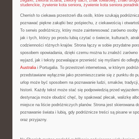
zegarki
,
zielona ściana
,
zielony dach
,
znak towarowy
,
znaki drog
studenckie
,
żywienie kota seniora
,
żywienie kota seniora poradnik
Cherrish to ciekawa przestrzeń dla osób, które szukają podróżnicz
poznawać piękne zakątki bez pośpiechu, z ciekawością i otwarto
To serwis podróżniczy, który może zainteresować zarówno osoby
jak i tych, którzy po prostu lubią czytać o świecie, kulturach, atrak
codzienności różnych krajów. Strona łączy w sobie przydatne po
sposobem opowiadania, dzięki czemu można tu znaleźć zarówno
wyjazd, jak i teksty pozwalające przenieść się myślami do odleg
Australia
i Portugalia. To przestrzeń internetowa, w którym podróż
przedstawiane wyłącznie jako przemieszczanie się z punktu do pu
urlop może być sposobem na poznawanie ludzi, smaków, tradycji,
historii. Każdy tekst może stać się podpowiedzią przed wyjazdem
destynacja może obudzić chęć, by spakować plecak, walizkę alb
miejsce na liście podróżniczych planów. Strona jest skierowana d
poznawanie świata i lubią, gdy podróżnicze treści są pisane w s
oraz przyjazny.