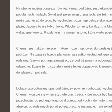
Na stronie można odnaleźć również klimat podróżniczej ciekawośc
popularnych hasłach. Świat jest pełen miejsc znanych, ale też mn
może zachęcać do tego, by wychodzić poza najprostsze skojarzeni
plaże, Japonia to nie tylko Tokio, Włochy to nie tylko Rzym, a Cho
wakacyjne kurorty. Każdy kraj ma swoje historie, które warto po
Cherrish jest także miejscem, które może inspirować do bardziej
podróży. Nie zawsze trzeba planować wszystko według jednego w
rodzinny. Serwis pomaga zauważyć, że podróż powinna odpowiada
odwrotnie. Dzięki temu czytelnik może lepiej dopasować kierunek
do własnych potrzeb.
Dobrze przygotowany opis podróżniczy powinien pobudzać wyobraź
Cherrish wpisuje się w ten styl, oferując treści, które mogą być 
przechodzić od jednego kraju do drugiego, od kuchni do historii, o
atrakcji, od rodzinnych porad po egzotyczne inspiracje. Taki ukł