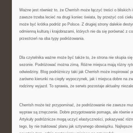
Ważne jest również to, że Cherrish może łączyć treści o bliskich i
zawsze trzeba lecieć na drugi koniec świata, by przeżyć coś cie
może być krótka podróż po Polsce. Z drugiej strony dalekie dest
odmienną kulturą i krajobrazami, których nie da się porównać z co
przestrzeń na oba typy podróżowania.
Dla czytelnika ważne może być także to, że strona nie skupia si
sezonie. Podróżować można zimą. Różne miejsca mają różny rytm
odwiedziny. Blog podróżniczy taki jak Cherrish może inspirować p
zarówno kierunki na ciepły wypoczynek, jak i miejsca dobre na zw
rodzinny wyjazd. To sprawia, że serwis pozostaje aktualny niezale
Cherrish może też przypominać, że podróżowanie nie zawsze mus
wypraw są zmęczenie. Dobre przygotowanie pomaga, ale równie w
Artykuły podróżnicze mogą uczyć elastyczności, pokazywać różn
tego, by nie traktować planu jak sztywnego obowiązku. Najlepsz