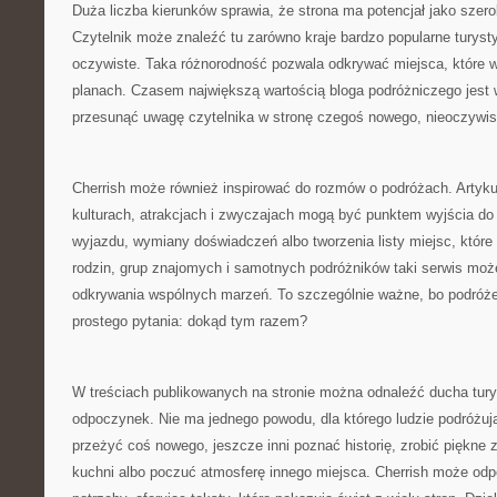
Duża liczba kierunków sprawia, że strona ma potencjał jako szeroki
Czytelnik może znaleźć tu zarówno kraje bardzo popularne turystyc
oczywiste. Taka różnorodność pozwala odkrywać miejsca, które wc
planach. Czasem największą wartością bloga podróżniczego jest wł
przesunąć uwagę czytelnika w stronę czegoś nowego, nieoczywis
Cherrish może również inspirować do rozmów o podróżach. Artyku
kulturach, atrakcjach i zwyczajach mogą być punktem wyjścia d
wyjazdu, wymiany doświadczeń albo tworzenia listy miejsc, które 
rodzin, grup znajomych i samotnych podróżników taki serwis moż
odkrywania wspólnych marzeń. To szczególnie ważne, bo podróże
prostego pytania: dokąd tym razem?
W treściach publikowanych na stronie można odnaleźć ducha turys
odpoczynek. Nie ma jednego powodu, dla którego ludzie podróżują
przeżyć coś nowego, jeszcze inni poznać historię, zrobić piękne z
kuchni albo poczuć atmosferę innego miejsca. Cherrish może odp