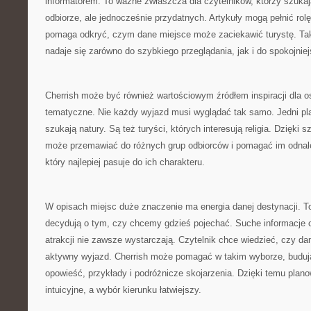
informatorem. To ważne zwłaszcza dla czytelników, którzy szuka
odbiorze, ale jednocześnie przydatnych. Artykuły mogą pełnić rol
pomaga odkryć, czym dane miejsce może zaciekawić turystę. Taki
nadaje się zarówno do szybkiego przeglądania, jak i do spokojniejs
Cherrish może być również wartościowym źródłem inspiracji dla os
tematyczne. Nie każdy wyjazd musi wyglądać tak samo. Jedni planu
szukają natury. Są też turyści, których interesują religia. Dzięki 
może przemawiać do różnych grup odbiorców i pomagać im odnale
który najlepiej pasuje do ich charakteru.
W opisach miejsc duże znaczenie ma energia danej destynacji. T
decydują o tym, czy chcemy gdzieś pojechać. Suche informacje o
atrakcji nie zawsze wystarczają. Czytelnik chce wiedzieć, czy da
aktywny wyjazd. Cherrish może pomagać w takim wyborze, buduj
opowieść, przykłady i podróżnicze skojarzenia. Dzięki temu planow
intuicyjne, a wybór kierunku łatwiejszy.