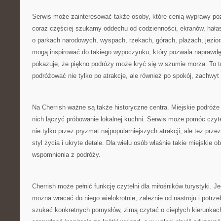
Serwis może zainteresować także osoby, które cenią wyprawy po
coraz częściej szukamy oddechu od codzienności, ekranów, hała
o parkach narodowych, wyspach, rzekach, górach, plażach, jezio
mogą inspirować do takiego wypoczynku, który pozwala naprawdę
pokazuje, że piękno podróży może kryć się w szumie morza. To tr
podróżować nie tylko po atrakcje, ale również po spokój, zachwyt
Na Cherrish ważne są także historyczne centra. Miejskie podróż
nich łączyć próbowanie lokalnej kuchni. Serwis może pomóc czyt
nie tylko przez pryzmat najpopularniejszych atrakcji, ale też prze
styl życia i ukryte detale. Dla wielu osób właśnie takie miejskie 
wspomnienia z podróży.
Cherrish może pełnić funkcję czytelni dla miłośników turystyki. 
można wracać do niego wielokrotnie, zależnie od nastroju i potr
szukać konkretnych pomysłów, zimą czytać o ciepłych kierunka