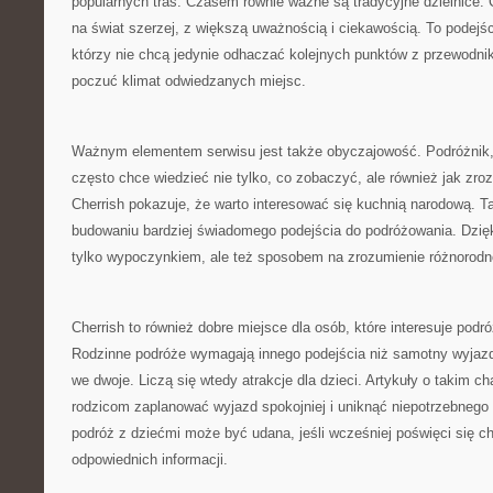
popularnych tras. Czasem równie ważne są tradycyjne dzielnice. 
na świat szerzej, z większą uważnością i ciekawością. To podej
którzy nie chcą jedynie odhaczać kolejnych punktów z przewodni
poczuć klimat odwiedzanych miejsc.
Ważnym elementem serwisu jest także obyczajowość. Podróżnik, 
często chce wiedzieć nie tylko, co zobaczyć, ale również jak zr
Cherrish pokazuje, że warto interesować się kuchnią narodową. 
budowaniu bardziej świadomego podejścia do podróżowania. Dzięki
tylko wypoczynkiem, ale też sposobem na zrozumienie różnorodn
Cherrish to również dobre miejsce dla osób, które interesuje podr
Rodzinne podróże wymagają innego podejścia niż samotny wyjaz
we dwoje. Liczą się wtedy atrakcje dla dzieci. Artykuły o takim 
rodzicom zaplanować wyjazd spokojniej i uniknąć niepotrzebnego
podróż z dziećmi może być udana, jeśli wcześniej poświęci się ch
odpowiednich informacji.