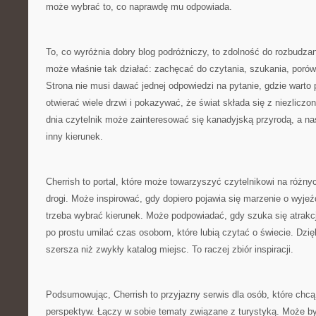
może wybrać to, co naprawdę mu odpowiada.
To, co wyróżnia dobry blog podróżniczy, to zdolność do rozbudzan
może właśnie tak działać: zachęcać do czytania, szukania, porów
Strona nie musi dawać jednej odpowiedzi na pytanie, gdzie warto
otwierać wiele drzwi i pokazywać, że świat składa się z niezlicz
dnia czytelnik może zainteresować się kanadyjską przyrodą, a n
inny kierunek.
Cherrish to portal, które może towarzyszyć czytelnikowi na różny
drogi. Może inspirować, gdy dopiero pojawia się marzenie o wyj
trzeba wybrać kierunek. Może podpowiadać, gdy szuka się atrakcj
po prostu umilać czas osobom, które lubią czytać o świecie. Dzięk
szersza niż zwykły katalog miejsc. To raczej zbiór inspiracji.
Podsumowując, Cherrish to przyjazny serwis dla osób, które chcą
perspektyw. Łączy w sobie tematy związane z turystyką. Może b