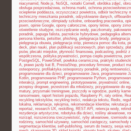
niacynamid
,
Node.js
,
NoSQL
,
notatki Cornell
,
obróbka zdjęć
,
obro
obsługa posprzedażowa
,
ochrona marki
,
ochrona przeciwsłonecz
ocieplenie poddasza
,
oczyszczacz powietrza
,
odbiór techniczny 
techniczny mieszkania poradnik
,
odzyskiwanie danych
,
offboardi
przeciwsłoneczne
,
olimpiady szkolne
,
onboarding pracownika
,
opi
psem
,
opinie Google
,
opony całoroczne
,
opony letnie
,
opony zim
oświetlenie studyjne
,
oszczędzanie wody
,
paczkomaty
,
pakowanie
poradnik
,
papuga falista
,
paznokcie hybrydowe
,
pedagogika alter
persona klienta
,
petsitter
,
phishing
,
pielęgnacja brody
,
pielęgnacja 
pielęgnacja obuwia
,
pielęgnacja stóp
,
pierwsza pomoc dla kota
,
p
deck
,
plan nauki
,
plan publikacji sezonowych
,
plan sprzedaży
,
pła
psów
,
plecaki miejskie
,
płynność finansowa
,
podcasting
,
podróż 
współczesna
,
polityka prywatności
,
pompa ciepła powietrzna
,
pom
PostgreSQL
,
PowerShell
,
powłoka ceramiczna
,
praktyki studenck
A
,
prawo jazdy kat B
,
PrestaShop
,
procedury firmowe
,
product mar
osteoporozy
,
profilaktyka osteoporozy poradnik
,
próg rentowności
programowanie dla dzieci
,
programowanie Java
,
programowanie Ja
Kotlin
,
programowanie PHP
,
programowanie Python
,
programowani
interakcji
,
prompt engineering
,
prototypowanie
,
prywatność online
przepisy drogowe
,
przestrzeń dla młodzieży
,
przygotowanie do e
matury
,
przysmaki treningowe
,
pszczoły w ogrodzie
,
punkty karne
ransomware
,
raport historii pojazdu
,
Raspberry Pi
,
raty online
,
Rea
recykling tekstyliów
,
recykling treści
,
redakcja tekstu
,
Redis
,
regu
lokalna
,
reklamacje
,
rękojmia
,
rekomendacje klientów
,
rekrutacja 
reportaż
,
research UX
,
reskilling
,
REST API
,
retencja wody
,
retino
rezydencje artystyczne
,
robotyka dla dzieci
,
rośliny akwariowe
,
ro
rozrząd
,
rozszerzona rzeczywistość
,
ryby akwariowe
,
rzemiosło a
rodzinny
,
samochód używany
,
samochód zastępczy
,
samochody m
segmentacja klientów
,
self-publishing
,
serum do twarzy
,
sesja wi
mesh
,
skanowanie 3D
,
skład książki
,
skrypty bash
,
skutery
,
ślad 