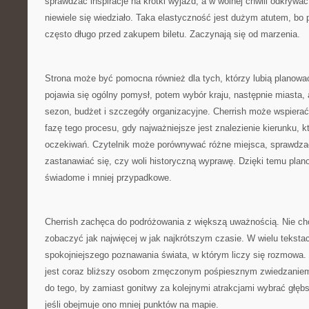
sprawdzać inspiracje na krótki wyjazd, a w wolnej chwili odkrywać
niewiele się wiedziało. Taka elastyczność jest dużym atutem, bo
często długo przed zakupem biletu. Zaczynają się od marzenia.
Strona może być pomocna również dla tych, którzy lubią planowa
pojawia się ogólny pomysł, potem wybór kraju, następnie miasta, at
sezon, budżet i szczegóły organizacyjne. Cherrish może wspiera
fazę tego procesu, gdy najważniejsze jest znalezienie kierunku, 
oczekiwań. Czytelnik może porównywać różne miejsca, sprawdzać,
zastanawiać się, czy woli historyczną wyprawę. Dzięki temu plano
świadome i mniej przypadkowe.
Cherrish zachęca do podróżowania z większą uważnością. Nie cho
zobaczyć jak najwięcej w jak najkrótszym czasie. W wielu tekst
spokojniejszego poznawania świata, w którym liczy się rozmowa.
jest coraz bliższy osobom zmęczonym pośpiesznym zwiedzaniem
do tego, by zamiast gonitwy za kolejnymi atrakcjami wybrać głę
jeśli obejmuje ono mniej punktów na mapie.