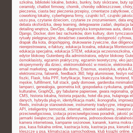
szkolna
,
biblioteki lokalne
,
botoks
,
bunkry
,
buty skórzane
,
buty s
ceramidy
,
chatbot firmowy
,
chomik
,
choroby odkleszczowe
,
chóry
pieczenia
,
ciasta bez pieczenia przepisy
,
cmentarze zabytkowe
,
coworking lokalny
,
cyberhigiena firmy
,
czujniki IoT
,
czujniki jakośc
uszu psa
,
czytanie dzieciom
,
czytanie ze zrozumieniem
,
data eng
debata oksfordzka
,
deep learning
,
delegowanie zadań
,
depilacja l
detailing wnętrza
,
DevOps
,
diagnostyka komputerowa auta
,
dieta
Django
,
Docker
,
dom bez rachunków
,
dom kultury
,
dom tymczasow
rytuały pielęgnacyjne
,
doradztwo zawodowe
,
dostępność cyfrowa
drapak dla kota
,
dropshipping
,
drukowanie żywiczne
,
due diligenc
nierejestrowana
,
e-faktury
,
edukacja licealna
,
edukacja Montessor
edukacja specjalna
,
edukacja STEM
,
edukacja wczesnoszkolna
,
edytor blokowy Gutenberg dla administratora
,
edytor blokowy Gut
ósmoklasisty
,
egzamin praktyczny
,
egzamin teoretyczny
,
eko jaz
eksperymenty dla dzieci
,
elektromobilność w mieście
,
elektronika
email marketing
,
energia dla domu
,
Erasmus
,
eseistyka
,
etyka AI
elektroniczna
,
falownik
,
feedback 360
,
felgi aluminiowe
,
festyn ro
fiszki
,
Flask
,
folia PPF
,
fortyfikacje
,
franczyza lokalna
,
frontend
,
męskie
,
fulfillment
,
full stack
,
gady domowe
,
garderoba minimalis
lamparci
,
genealogia
,
geometria kół
,
gospodarka cyrkularna
,
grafi
kulturalne
,
GraphQL
,
gry fabularne papierowe
,
gwara regionalna
,
g
CMS
,
historia lokalna
,
historia pojazdu
,
hotel dla psa
,
hulajnoga e
danych
,
hybryda plug-in
,
identyfikacja marki
,
ikonografia
,
improwiz
Reels
,
instrukcje stanowiskowe
,
instrumenty tradycyjne
,
integrac
API
,
inteligentny termostat
,
internat
,
internet satelitarny
,
inwestor 
przeciwwilgociowa
,
izolacja przeciwwilgociowa poradnik
,
jakość p
jarmarki świąteczne
,
jazda defensywna
,
jednoosobowa działalnoś
kamera internetowa
,
kampanie sezonowe
,
kanarek
,
karma mokra d
psa
,
kasa fiskalna online
,
kastracja kota
,
kastracja psa
,
kierunki 
kleszcze u psa
,
klimatyzacja samochodowa
,
klub książki online
,