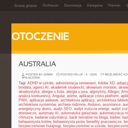
Archiwum
Dominacja
Kategorie
Premier
Strona główna
S
OTOCZENIE
AUSTRALIA
POSTED BY ADMIN
POSTED ON LIP - 6 - 2026
MOŻLIWOŚĆ K
WYŁĄCZONA
Tagi:
ADHD w szkole
,
administracja serwerami
,
Adobe XD
,
adopcj
brodata
,
agenci AI
,
akademik studencki
,
akwarium morskie
,
akwa
akwarystyka
,
alergia u kota
,
alergia u psa
,
algorytmy
,
Allegro
,
Ama
analiza konkurencji
,
Angular
,
anime
,
aplikacje cross-platform
,
apli
PWA
,
aplikacje webowe
,
architektura aplikacji
,
architektura biblio
architektura systemów
,
archiwa rodzinne
,
Arduino
,
assistance
,
aud
energetyczny domu
,
audyt SEO
,
audyt zużycia energii
,
audyt zuż
dostawcze
,
automaty AI
,
automatyka garażowa
,
automatyzacja n
chmurze
,
badanie satysfakcji
,
bank tematów na bloga
,
barber
,
ba
behawiorysta kotów
,
behawiorysta psów
,
benefity pracownicze
,
be
bezpieczeństwo hulajnogi
,
bezpieczeństwo w szkole
,
bezpieczeńs