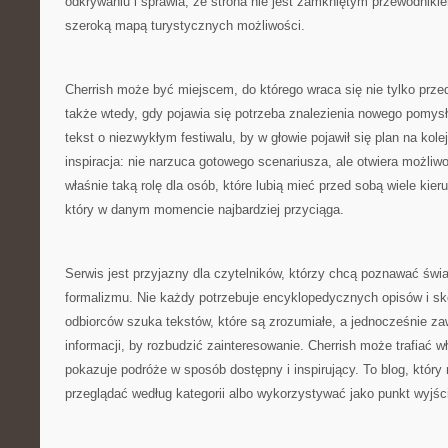
odkrywaniu i sprawia, że strona nie jest zamkniętym przewodnikie
szeroką mapą turystycznych możliwości.
Cherrish może być miejscem, do którego wraca się nie tylko prz
także wtedy, gdy pojawia się potrzeba znalezienia nowego pomy
tekst o niezwykłym festiwalu, by w głowie pojawił się plan na kole
inspiracja: nie narzuca gotowego scenariusza, ale otwiera możliw
właśnie taką rolę dla osób, które lubią mieć przed sobą wiele kier
który w danym momencie najbardziej przyciąga.
Serwis jest przyjazny dla czytelników, którzy chcą poznawać świ
formalizmu. Nie każdy potrzebuje encyklopedycznych opisów i sk
odbiorców szuka tekstów, które są zrozumiałe, a jednocześnie za
informacji, by rozbudzić zainteresowanie. Cherrish może trafiać w
pokazuje podróże w sposób dostępny i inspirujący. To blog, któr
przeglądać według kategorii albo wykorzystywać jako punkt wyjśc