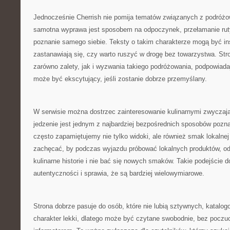
Jednocześnie Cherrish nie pomija tematów związanych z podróżo
samotna wyprawa jest sposobem na odpoczynek, przełamanie ruty
poznanie samego siebie. Teksty o takim charakterze mogą być insp
zastanawiają się, czy warto ruszyć w drogę bez towarzystwa. S
zarówno zalety, jak i wyzwania takiego podróżowania, podpowiad
może być ekscytujący, jeśli zostanie dobrze przemyślany.
W serwisie można dostrzec zainteresowanie kulinarnymi zwyczaj
jedzenie jest jednym z najbardziej bezpośrednich sposobów pozna
często zapamiętujemy nie tylko widoki, ale również smak lokalne
zachęcać, by podczas wyjazdu próbować lokalnych produktów, od
kulinarne historie i nie bać się nowych smaków. Takie podejście 
autentyczności i sprawia, że są bardziej wielowymiarowe.
Strona dobrze pasuje do osób, które nie lubią sztywnych, katalo
charakter lekki, dlatego może być czytane swobodnie, bez poczu