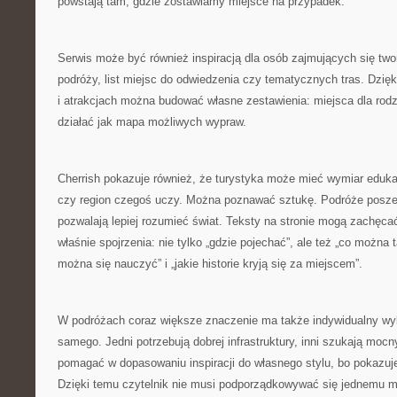
powstają tam, gdzie zostawiamy miejsce na przypadek.
Serwis może być również inspiracją dla osób zajmujących się tw
podróży, list miejsc do odwiedzenia czy tematycznych tras. Dzięk
i atrakcjach można budować własne zestawienia: miejsca dla rodz
działać jak mapa możliwych wypraw.
Cherrish pokazuje również, że turystyka może mieć wymiar eduka
czy region czegoś uczy. Można poznawać sztukę. Podróże poszer
pozwalają lepiej rozumieć świat. Teksty na stronie mogą zachęca
właśnie spojrzenia: nie tylko „gdzie pojechać”, ale też „co można
można się nauczyć” i „jakie historie kryją się za miejscem”.
W podróżach coraz większe znaczenie ma także indywidualny wyb
samego. Jedni potrzebują dobrej infrastruktury, inni szukają moc
pomagać w dopasowaniu inspiracji do własnego stylu, bo pokazuje 
Dzięki temu czytelnik nie musi podporządkowywać się jednemu m