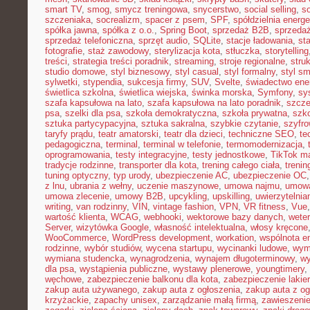
smart TV
,
smog
,
smycz treningowa
,
snycerstwo
,
social selling
,
so
szczeniaka
,
socrealizm
,
spacer z psem
,
SPF
,
spółdzielnia energ
spółka jawna
,
spółka z o.o.
,
Spring Boot
,
sprzedaż B2B
,
sprzeda
sprzedaż telefoniczna
,
sprzęt audio
,
SQLite
,
stacje ładowania
,
st
fotografie
,
staż zawodowy
,
sterylizacja kota
,
stłuczka
,
storytelling
treści
,
strategia treści poradnik
,
streaming
,
stroje regionalne
,
stru
studio domowe
,
styl biznesowy
,
styl casual
,
styl formalny
,
styl sm
sylwetki
,
stypendia
,
sukcesja firmy
,
SUV
,
Svelte
,
świadectwo ene
świetlica szkolna
,
świetlica wiejska
,
świnka morska
,
Symfony
,
sy
szafa kapsułowa na lato
,
szafa kapsułowa na lato poradnik
,
szcze
psa
,
szelki dla psa
,
szkoła demokratyczna
,
szkoła prywatna
,
szk
sztuka partycypacyjna
,
sztuka sakralna
,
szybkie czytanie
,
szyfr
taryfy prądu
,
teatr amatorski
,
teatr dla dzieci
,
techniczne SEO
,
te
pedagogiczna
,
terminal
,
terminal w telefonie
,
termomodernizacja
,
oprogramowania
,
testy integracyjne
,
testy jednostkowe
,
TikTok ma
tradycje rodzinne
,
transporter dla kota
,
trening całego ciała
,
trenin
tuning optyczny
,
typ urody
,
ubezpieczenie AC
,
ubezpieczenie OC
z lnu
,
ubrania z wełny
,
uczenie maszynowe
,
umowa najmu
,
umowa
umowa zlecenie
,
umowy B2B
,
upcykling
,
upskilling
,
uwierzytelni
writing
,
van rodzinny
,
VIN
,
vintage fashion
,
VPN
,
VR fitness
,
Vue
wartość klienta
,
WCAG
,
webhooki
,
wektorowe bazy danych
,
weter
Server
,
wizytówka Google
,
własność intelektualna
,
włosy kręcone
WooCommerce
,
WordPress development
,
workation
,
wspólnota e
rodzinne
,
wybór studiów
,
wycena startupu
,
wycinanki ludowe
,
wym
wymiana studencka
,
wynagrodzenia
,
wynajem długoterminowy
,
wy
dla psa
,
wystąpienia publiczne
,
wystawy plenerowe
,
youngtimery
,
węchowe
,
zabezpieczenie balkonu dla kota
,
zabezpieczenie lakie
zakup auta używanego
,
zakup auta z ogłoszenia
,
zakup auta z og
krzyżackie
,
zapachy unisex
,
zarządzanie małą firmą
,
zawieszeni