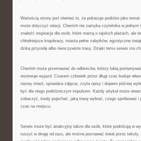
Wartością strony jest również to, że pokazuje podróże jako temat
może dotyczyć relacji. Cherrish nie zamyka czytelnika w jednym
znaleźć inspiracje dla osób, które marzą o rajskich plażach, ale te
chłodniejsze krajobrazy, miasta pełne zabytków, egzotyczne świąty
dziką przyrodę albo nieoczywiste trasy. Dzięki temu serwis ma ch
Cherrish może przemawiać do odbiorców, którzy lubią porównywać
rezerwuje wyjazd. Czasem człowiek przez długi czas buduje wła
nazwy miast, sprawdza zdjęcia, czyta opisy i dopiero później wyb
być dla niego podróżniczym impulsem. Każdy artykuł może otworz
zobaczyć, kiedy pojechać, jaką trasę wybrać, czego spróbować i j
czas na miejscu.
Serwis może być atrakcyjny także dla osób, które podróżują w w
ruszyć w drogę od razu, ale można poznawać świat przez teksty, op