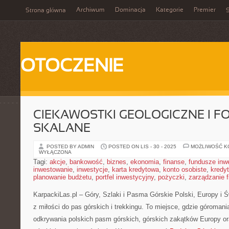
Archiwum
Dominacja
Kategorie
Premier
Strona główna
S
OTOCZENIE
CIEKAWOSTKI GEOLOGICZNE I F
SKALANE
POSTED BY ADMIN
POSTED ON LIS - 30 - 2025
MOŻLIWOŚĆ 
WYŁĄCZONA
Tagi:
akcje
,
bankowość
,
biznes
,
ekonomia
,
finanse
,
fundusze inw
inwestowanie
,
inwestycje
,
karta kredytowa
,
konto osobiste
,
kredyt
planowanie budżetu
,
portfel inwestycyjny
,
pożyczki
,
zarządzanie 
KarpackiLas.pl – Góry, Szlaki i Pasma Górskie Polski, Europy i Św
z miłości do pas górskich i trekkingu. To miejsce, gdzie góroman
odkrywania polskich pasm górskich, górskich zakątków Europy o