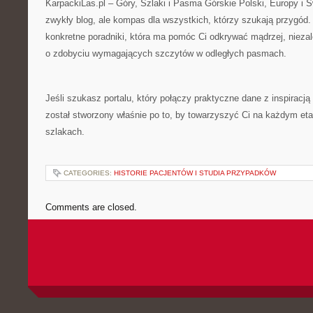
KarpackiLas.pl – Góry, Szlaki i Pasma Górskie Polski, Europy i Ś
zwykły blog, ale kompas dla wszystkich, którzy szukają przygód.
konkretne poradniki, która ma pomóc Ci odkrywać mądrzej, nieza
o zdobyciu wymagających szczytów w odległych pasmach.
Jeśli szukasz portalu, który połączy praktyczne dane z inspiracją
został stworzony właśnie po to, by towarzyszyć Ci na każdym eta
szlakach.
CATEGORIES:
HISTORIE PACJENTÓW I STUDIA PRZYPADKÓW
Comments are closed.