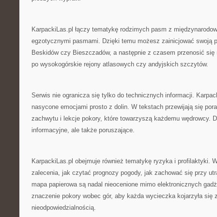
KarpackiLas.pl łączy tematykę rodzimych pasm z międzynarodow
egzotycznymi pasmami. Dzięki temu możesz zainicjować swoją p
Beskidów czy Bieszczadów, a następnie z czasem przenosić się 
po wysokogórskie rejony atlasowych czy andyjskich szczytów.
Serwis nie ogranicza się tylko do technicznych informacji. Karpac
nasycone emocjami prosto z dolin. W tekstach przewijają się por
zachwytu i lekcje pokory, które towarzyszą każdemu wędrowcy. Dzi
informacyjne, ale także poruszające.
KarpackiLas.pl obejmuje również tematykę ryzyka i profilaktyki. 
zalecenia, jak czytać prognozy pogody, jak zachować się przy utra
mapa papierowa są nadal nieocenione mimo elektronicznych gadż
znaczenie pokory wobec gór, aby każda wycieczka kojarzyła się z
nieodpowiedzialnością.