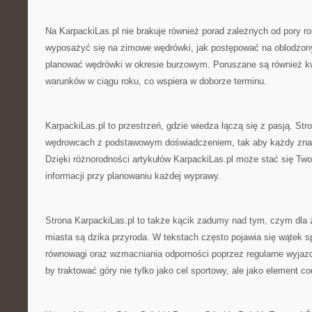
Na KarpackiLas.pl nie brakuje również porad zależnych od pory ro
wyposażyć się na zimowe wędrówki, jak postępować na oblodzony
planować wędrówki w okresie burzowym. Poruszane są również kw
warunków w ciągu roku, co wspiera w doborze terminu.
KarpackiLas.pl to przestrzeń, gdzie wiedza łączą się z pasją. Str
wędrowcach z podstawowym doświadczeniem, tak aby każdy znalaz
Dzięki różnorodności artykułów KarpackiLas.pl może stać się T
informacji przy planowaniu każdej wyprawy.
Strona KarpackiLas.pl to także kącik zadumy nad tym, czym dla
miasta są dzika przyroda. W tekstach często pojawia się wątek s
równowagi oraz wzmacniania odporności poprzez regularne wyjazd
by traktować góry nie tylko jako cel sportowy, ale jako element cod