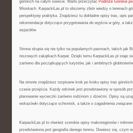
górskich na całym świecie. Warto przeczytać
Podróże Górskie po 
Wioskach. KarpackiLas.pl to obszerny zbiór wiedzy o terenach gó
perspektywy praktyka. Znajdziesz tu dokładne opisy tras, opis p
rekomendacje dotyczące przygotowania do wyjścia w góry, a także
wyjazdów.
Strona skupia się nie tylko na popularnych pasmach, takich jak B
niszowych zakątkach Karpat. Dzięki temu KarpackiLas.pl staje s
zarówno dla początkujących turystów, jak i ambitnych globtroteró
Na stronie znajdziesz rozpisane krok po kroku opisy tras górskich
czasie przejścia. Każdy odcinek jest przedstawiony w sposób prz
planowanie wycieczki zarówno rodzinom z dziećmi. Opisy są uzup
wskazówki dotyczące schronisk, a także o zagadnienia związan
KarpackiLas.pl to również szerokie opisy makroregionów i mikror
przedstawiona jest geografia danego terenu. Dowiesz się, czym 