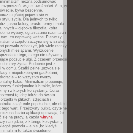
e minimalizm można podsumować
j rozproszeń, więcej uważności. A to, w
świecie, bywa bezcenne.
oraz częściej pojawia się w
stylu życia. Dla jednych to tylko
trz: jasne kolory, proste formy i mało
a innych – głęboka filozofia, która
dome wybory, ograniczanie nadmiaru i
a tym, co naprawdę ważne. Pierwszy
malizmu często zaczyna się w szafie.
ań pozwala zobaczyć, jak wiele rzeczy
zonych miesiącami. Wyrzucenie,
sprzedanie tego, czego nie używamy,
jące poczucie ulgi. Z czasem przenosi
ne obszary życia. Podobnie jest z
 w domu. Szafki pełne „przyda się
flady z niepotrzebnymi gadżetami,
ekoracje – to wszystko tworzy
entalny hałas. Minimalizm proponuje,
rzeczy funkcjonalne lub takie, które
imy i z których korzystamy. Coraz
przenosi tę ideę także do świata
orządki w plikach, zdjęciach i
otrafią zająć całe popołudnie, ale efekt
 tego wart. Przejrzysty pulpit, czytelne
aniczona liczba aplikacji sprawiają, że
ić się na pracy, a każda
witryna
zy narzędzie, z którego korzystamy,
akiegoś powodu – a nie „bo kiedyś
Minimalizm to także świadome