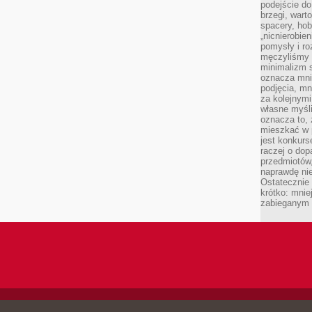
podejście do
brzegi, wart
spacery, ho
„nicnierobie
pomysły i ro
męczyliśmy s
minimalizm s
oznacza mnie
podjęcia, mn
za kolejnym
własne myśli
oznacza to, 
mieszkać w 
jest konkurs
raczej o dop
przedmiotów,
naprawdę ni
Ostateczni
krótko: mnie
zabieganym 