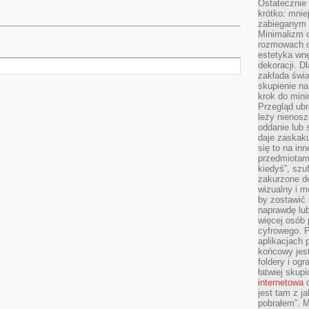
Ostateczni
krótko: mnie
zabieganym 
Minimalizm c
rozmowach o 
estetyka wnę
dekoracji. Dl
zakłada świa
skupienie n
krok do mini
Przegląd ubr
leży nienos
oddanie lub 
daje zaskaku
się to na in
przedmiotami
kiedyś”, szu
zakurzone d
wizualny i m
by zostawić 
naprawdę lub
więcej osób 
cyfrowego. P
aplikacjach p
końcowy jest
foldery i ogr
łatwiej skup
internetowa
c
jest tam z j
pobrałem”. 