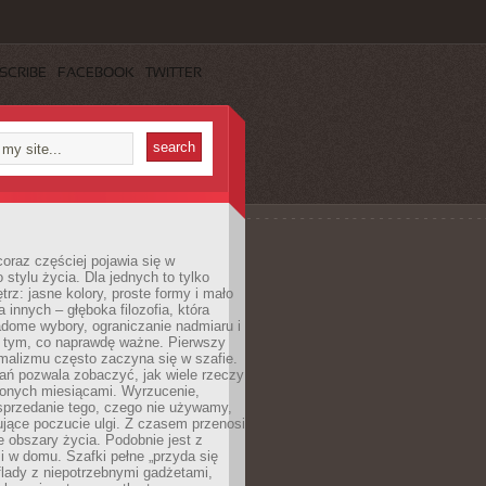
SCRIBE
FACEBOOK
TWITTER
oraz częściej pojawia się w
stylu życia. Dla jednych to tylko
trz: jasne kolory, proste formy i mało
a innych – głęboka filozofia, która
dome wybory, ograniczanie nadmiaru i
a tym, co naprawdę ważne. Pierwszy
malizmu często zaczyna się w szafie.
ań pozwala zobaczyć, jak wiele rzeczy
zonych miesiącami. Wyrzucenie,
sprzedanie tego, czego nie używamy,
jące poczucie ulgi. Z czasem przenosi
ne obszary życia. Podobnie jest z
 w domu. Szafki pełne „przyda się
flady z niepotrzebnymi gadżetami,