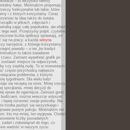
ekoracje – to wszystko tworzy
entalny hałas. Minimalizm proponuje,
rzeczy funkcjonalne lub takie, które
imy i z których korzystamy. Coraz
przenosi tę ideę także do świata
orządki w plikach, zdjęciach i
otrafią zająć całe popołudnie, ale efekt
 tego wart. Przejrzysty pulpit, czytelne
aniczona liczba aplikacji sprawiają, że
ić się na pracy, a każda
witryna
zy narzędzie, z którego korzystamy,
akiegoś powodu – a nie „bo kiedyś
Minimalizm to także świadome
 czasu. Zamiast wypełniać grafik po
o zostawić miejsce na odpoczynek,
bby czy zwykłą nudę. To w momentach
nia” często przychodzą najlepsze
związania problemów, z którymi
ię tygodniami. Dla wielu ludzi
taje się receptą na stres. Mniej rzeczy
j sprzątania, mniej decyzji do
iej spraw do ogarnięcia. Zamiast gonić
i bodźcami, można wreszcie usłyszeć
 i lepiej rozumieć swoje potrzeby. Nie
że trzeba pozbyć się wszystkiego i
prawie pustym pokoju. Minimalizm nie
em: kto ma mniej, ten wygrywa. Chodzi
asowanie liczby posiadanych
 zadań i zobowiązań do tego, co
esie wartość w naszym życiu.