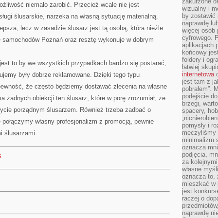
zakurzone d
żliwość niemało zarobić. Przecież wcale nie jest
wizualny i m
by zostawić 
usługi ślusarskie, narzeka na własną sytuację materialną.
naprawdę lub
sza, lecz w zasadzie ślusarz jest tą osobą, która nieźle
więcej osób 
cyfrowego. P
anie samochodów Poznań oraz resztę wykonuje w dobrym
aplikacjach p
końcowy jest
foldery i ogr
est to by we wszystkich przypadkach bardzo się postarać,
łatwiej skup
internetowa
c
nujemy były dobrze reklamowane. Dzięki tego typu
jest tam z j
wność, że często będziemy dostawać zlecenia na własne
pobrałem”. 
podejście do
ma żadnych obiekcji ten ślusarz, które w porę zrozumiał, że
brzegi, wart
bycie porządnym ślusarzem. Również trzeba zadbać o
spacery, ho
„nicnierobie
e połączymy własny profesjonalizm z promocją, pewnie
pomysły i ro
męczyliśmy s
 ślusarzami.
minimalizm s
oznacza mnie
podjęcia, mn
s
za kolejnym
własne myśli
oznacza to, 
mieszkać w 
jest konkurs
raczej o dop
przedmiotów,
naprawdę ni