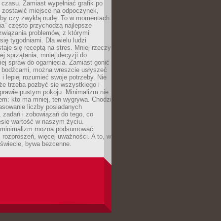
 czasu. Zamiast wypełniać grafik po
o zostawić miejsce na odpoczynek,
bby czy zwykłą nudę. To w momentach
nia” często przychodzą najlepsze
związania problemów, z którymi
ię tygodniami. Dla wielu ludzi
taje się receptą na stres. Mniej rzeczy
j sprzątania, mniej decyzji do
iej spraw do ogarnięcia. Zamiast gonić
i bodźcami, można wreszcie usłyszeć
 i lepiej rozumieć swoje potrzeby. Nie
że trzeba pozbyć się wszystkiego i
prawie pustym pokoju. Minimalizm nie
em: kto ma mniej, ten wygrywa. Chodzi
asowanie liczby posiadanych
 zadań i zobowiązań do tego, co
esie wartość w naszym życiu.
e minimalizm można podsumować
j rozproszeń, więcej uważności. A to, w
świecie, bywa bezcenne.