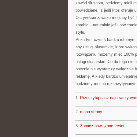
zawód ślusarza, będziemy mieli mo
powiedziane, iż jeśli ktoś oferuje 
Oczywiście zawsze mogłaby być lep
zarabia – naturalnie jeśli otwier
stylu.
Poza tym czymś bardzo istotnym j
aby usługi ślusarskie, które wyko
rozwiązaniu możemy mieć 100% pe
usługi ślusarskie. Co do tego nie 
obecnie nie wystarczy wyłącznie 
reklamę. A kiedy bardzo umiejętni
będziemy mocno rozchwytywanymi
1.
Przeczytaj nasz najnowszy wpi
2.
mapa strony
3.
Zobacz powiązane treści