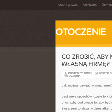
Archiwum
Domina
Strona główna
OTOCZENIE
CO ZROBIĆ, ABY
WŁASNĄ FIRMĘ?
POSTED BY ADMIN
POSTED ON 
WYŁĄCZONA
Jak można rozwijać własną firmę?
Jest wiele sposobów, dzięki to k
chociażby pod uwagę to, aby być ś
ślusarzem to strzał w dziesiątkę.