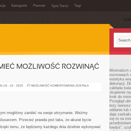
cja
Kategorie
Premier
Tagi
Spis Treści
SUB
 MIEĆ MOŻLIWOŚĆ ROZWINĄĆ
Minimalizm c
rozmowach o 
estetyka wnę
dekoracji. Dl
CO
LIS - 22 - 2025
MOŻLIWOŚĆ KOMENTOWANIA
ZOSTAŁA
zakłada świa
ZROBIĆ,
ABY
skupienie n
MIEĆ
krok do mini
MOŻLIWOŚĆ
Przegląd ubr
ROZWINĄĆ
WŁASNĄ
leży nienos
FIRMĘ?
oddanie lub 
tórym mogliśmy zarobić na swoje utrzymanie. Weźmy
daje zaskaku
się to na in
lusarzem. Przecież prawda jest taka, że akurat bycie
przedmiotami
 Dzięki temu, że będziemy każdego dnia dzielnie wykonywać
kiedyś”, szu