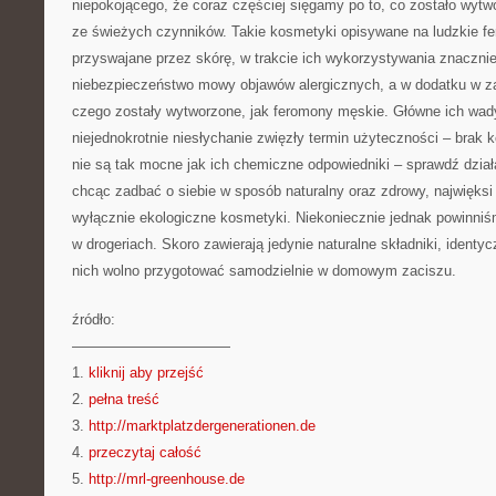
niepokojącego, że coraz częściej sięgamy po to, co zostało wytw
ze świeżych czynników. Takie kosmetyki opisywane na ludzkie fe
przyswajane przez skórę, w trakcie ich wykorzystywania znacznie
niebezpieczeństwo mowy objawów alergicznych, a w dodatku w z
czego zostały wytworzone, jak feromony męskie. Główne ich wady,
niejednokrotnie niesłychanie zwięzły termin użyteczności – brak
nie są tak mocne jak ich chemiczne odpowiedniki – sprawdź dzia
chcąc zadbać o siebie w sposób naturalny oraz zdrowy, najwięksi
wyłącznie ekologiczne kosmetyki. Niekoniecznie jednak powinniś
w drogeriach. Skoro zawierają jedynie naturalne składniki, identy
nich wolno przygotować samodzielnie w domowym zaciszu.
źródło:
———————————
1.
kliknij aby przejść
2.
pełna treść
3.
http://marktplatzdergenerationen.de
4.
przeczytaj całość
5.
http://mrl-greenhouse.de