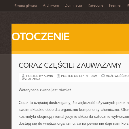
Archiwum
Dominacja
Kategorie
Premier
Strona główna
S
OTOCZENIE
CORAZ CZĘŚCIEJ ZAUWAŻAMY
POSTED BY ADMIN
POSTED ON LIP - 9 - 2025
MOŻLIWOŚĆ K
WYŁĄCZONA
Weterynaria zwana jest również
Coraz to częściej dostrzegamy, że większość używanych przez n
swoim składzie obce dla organizmu komponenty chemiczne. Ofer
kosmetyki obejmują niemal jedynie składniki sztucznie wytworzo
dostają się do wnętrza organizmu, co na pewno nie daje nam korz