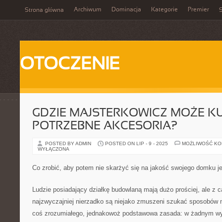
Archiwum
Dominacja
Kategorie
Premier
Strona główna
S
OTOCZENIE
GDZIE MAJSTERKOWICZ MOŻE 
POTRZEBNE AKCESORIA?
POSTED BY ADMIN
POSTED ON LIP - 9 - 2025
MOŻLIWOŚĆ K
WYŁĄCZONA
Co zrobić, aby potem nie skarżyć się na jakość swojego domku j
Ludzie posiadający działkę budowlaną mają dużo prościej, ale z 
najzwyczajniej nierzadko są niejako zmuszeni szukać sposobów 
coś zrozumiałego, jednakowoż podstawowa zasada: w żadnym w