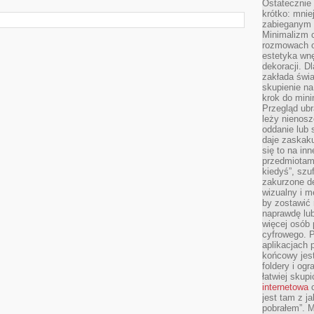
Ostateczni
krótko: mnie
zabieganym 
Minimalizm c
rozmowach o 
estetyka wnę
dekoracji. Dl
zakłada świa
skupienie n
krok do mini
Przegląd ubr
leży nienos
oddanie lub 
daje zaskaku
się to na in
przedmiotami
kiedyś”, szu
zakurzone d
wizualny i m
by zostawić 
naprawdę lub
więcej osób 
cyfrowego. P
aplikacjach p
końcowy jest
foldery i ogr
łatwiej skup
internetowa
c
jest tam z j
pobrałem”. 