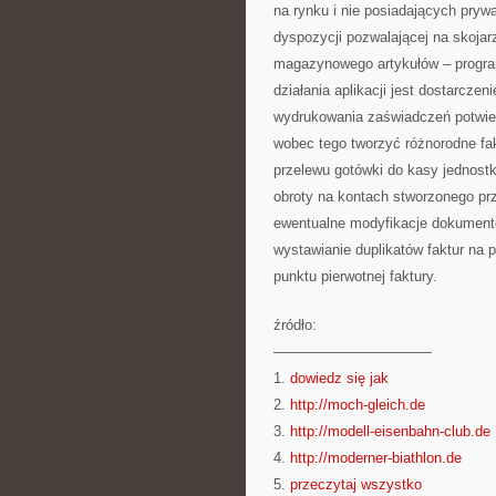
na rynku i nie posiadających pr
dyspozycji pozwalającej na skoja
magazynowego artykułów – progra
działania aplikacji jest dostarcz
wydrukowania zaświadczeń potwie
wobec tego tworzyć różnorodne fak
przelewu gotówki do kasy jednost
obroty na kontach stworzonego pr
ewentualne modyfikacje dokumentó
wystawianie duplikatów faktur na 
punktu pierwotnej faktury.
źródło:
———————————
1.
dowiedz się jak
2.
http://moch-gleich.de
3.
http://modell-eisenbahn-club.de
4.
http://moderner-biathlon.de
5.
przeczytaj wszystko