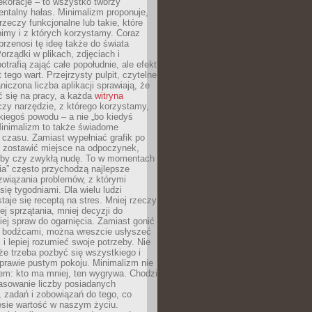
ekoracje – to wszystko tworzy
entalny hałas. Minimalizm proponuje,
rzeczy funkcjonalne lub takie, które
imy i z których korzystamy. Coraz
przenosi tę ideę także do świata
orządki w plikach, zdjęciach i
otrafią zająć całe popołudnie, ale efekt
 tego wart. Przejrzysty pulpit, czytelne
aniczona liczba aplikacji sprawiają, że
ić się na pracy, a każda
witryna
zy narzędzie, z którego korzystamy,
akiegoś powodu – a nie „bo kiedyś
Minimalizm to także świadome
 czasu. Zamiast wypełniać grafik po
o zostawić miejsce na odpoczynek,
bby czy zwykłą nudę. To w momentach
nia” często przychodzą najlepsze
związania problemów, z którymi
ię tygodniami. Dla wielu ludzi
taje się receptą na stres. Mniej rzeczy
j sprzątania, mniej decyzji do
iej spraw do ogarnięcia. Zamiast gonić
i bodźcami, można wreszcie usłyszeć
 i lepiej rozumieć swoje potrzeby. Nie
że trzeba pozbyć się wszystkiego i
prawie pustym pokoju. Minimalizm nie
em: kto ma mniej, ten wygrywa. Chodzi
asowanie liczby posiadanych
 zadań i zobowiązań do tego, co
esie wartość w naszym życiu.