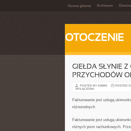
Archiwum
Domina
Strona główna
OTOCZENIE
GIEŁDA SŁYNIE 
PRZYCHODÓW O
POSTED BY ADMIN
POSTED ON 
WYŁĄCZONA
Fakturowanie jest usługą ukierun
różnorodnych
Fakturowanie jest usługą ukierun
różnych pism rachunkowych. Przez