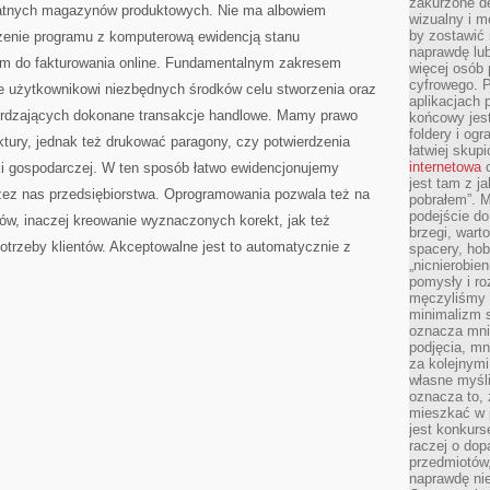
zakurzone d
ywatnych magazynów produktowych. Nie ma albowiem
wizualny i m
by zostawić 
rzenie programu z komputerową ewidencją stanu
naprawdę lub
m do fakturowania online. Fundamentalnym zakresem
więcej osób 
cyfrowego. P
enie użytkownikowi niezbędnych środków celu stworzenia oraz
aplikacjach p
rdzających dokonane transakcje handlowe. Mamy prawo
końcowy jest
foldery i ogr
tury, jednak też drukować paragony, czy potwierdzenia
łatwiej skup
internetowa
c
ki gospodarczej. W ten sposób łatwo ewidencjonujemy
jest tam z j
zez nas przedsiębiorstwa. Oprogramowania pozwala też na
pobrałem”. 
podejście do
w, inaczej kreowanie wyznaczonych korekt, jak też
brzegi, wart
potrzeby klientów. Akceptowalne jest to automatycznie z
spacery, ho
„nicnierobie
pomysły i ro
męczyliśmy s
minimalizm s
oznacza mnie
podjęcia, mn
za kolejnym
własne myśli
oznacza to, 
mieszkać w 
jest konkurs
raczej o dop
przedmiotów,
naprawdę ni