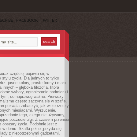
SCRIBE
FACEBOOK
TWITTER
oraz częściej pojawia się w
stylu życia. Dla jednych to tylko
trz: jasne kolory, proste formy i mało
a innych – głęboka filozofia, która
dome wybory, ograniczanie nadmiaru i
a tym, co naprawdę ważne. Pierwszy
malizmu często zaczyna się w szafie.
ań pozwala zobaczyć, jak wiele rzeczy
zonych miesiącami. Wyrzucenie,
sprzedanie tego, czego nie używamy,
jące poczucie ulgi. Z czasem przenosi
ne obszary życia. Podobnie jest z
 w domu. Szafki pełne „przyda się
flady z niepotrzebnymi gadżetami,