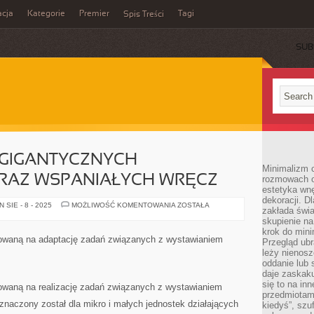
cja
Kategorie
Premier
Tagi
Spis Treści
SUB
Z GIGANTYCZNYCH
Minimalizm c
RAZ WSPANIAŁYCH WRĘCZ
rozmowach o 
estetyka wnę
dekoracji. Dl
GIEŁDA
SIE - 8 - 2025
MOŻLIWOŚĆ KOMENTOWANIA
ZOSTAŁA
zakłada świa
SŁYNIE
Z
skupienie n
GIGANTYCZNYCH
krok do mini
PRZYCHODÓW
kowaną na adaptację zadań związanych z wystawianiem
Przegląd ubr
ORAZ
WSPANIAŁYCH
leży nienos
WRĘCZ
oddanie lub 
daje zaskaku
się to na in
kowaną na realizację zadań związanych z wystawianiem
przedmiotami
naczony został dla mikro i małych jednostek działających
kiedyś”, szu