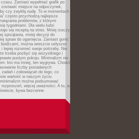
 czasu. Zamiast wypełniać grafik po
o zostawić miejsce na odpoczynek,
bby czy zwykłą nudę. To w momentach
nia” często przychodzą najlepsze
związania problemów, z którymi
ię tygodniami. Dla wielu ludzi
taje się receptą na stres. Mniej rzeczy
j sprzątania, mniej decyzji do
iej spraw do ogarnięcia. Zamiast gonić
i bodźcami, można wreszcie usłyszeć
 i lepiej rozumieć swoje potrzeby. Nie
że trzeba pozbyć się wszystkiego i
prawie pustym pokoju. Minimalizm nie
em: kto ma mniej, ten wygrywa. Chodzi
asowanie liczby posiadanych
 zadań i zobowiązań do tego, co
esie wartość w naszym życiu.
e minimalizm można podsumować
j rozproszeń, więcej uważności. A to, w
świecie, bywa bezcenne.