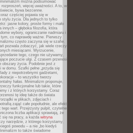
e minimalizm można podsumować
j rozproszeń, więcej uważności. A to, w
świecie, bywa bezcenne.
oraz częściej pojawia się w
stylu życia. Dla jednych to tylko
trz: jasne kolory, proste formy i mało
a innych – głęboka filozofia, która
dome wybory, ograniczanie nadmiaru i
a tym, co naprawdę ważne. Pierwszy
malizmu często zaczyna się w szafie.
ań pozwala zobaczyć, jak wiele rzeczy
zonych miesiącami. Wyrzucenie,
sprzedanie tego, czego nie używamy,
jące poczucie ulgi. Z czasem przenosi
ne obszary życia. Podobnie jest z
 w domu. Szafki pełne „przyda się
flady z niepotrzebnymi gadżetami,
ekoracje – to wszystko tworzy
entalny hałas. Minimalizm proponuje,
rzeczy funkcjonalne lub takie, które
imy i z których korzystamy. Coraz
przenosi tę ideę także do świata
orządki w plikach, zdjęciach i
otrafią zająć całe popołudnie, ale efekt
 tego wart. Przejrzysty pulpit, czytelne
aniczona liczba aplikacji sprawiają, że
ić się na pracy, a każda
witryna
zy narzędzie, z którego korzystamy,
akiegoś powodu – a nie „bo kiedyś
Minimalizm to także świadome