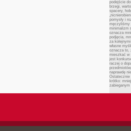
podejście do
brzegi, wart
spacery, ho
„nicnierobie
pomysły i ro
męczyliśmy s
minimalizm s
oznacza mnie
podjęcia, mn
za kolejnym
własne myśli
oznacza to, 
mieszkać w 
jest konkurs
raczej o dop
przedmiotów,
naprawdę ni
Ostateczni
krótko: mnie
zabieganym 