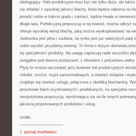
obsługujący. Hala produkcyjna musi być nie tylko duża, ale takż
się składać z wysokiej jakości blachy, która będzie odporna na ni
poradzi sobie w trakcie gradu i zamieci, będzie trwała w nienaru
długie lata. Perfekcyjną propozycję w tej kwestii, można odkryć n
oferuje wysokiej wersji blachę, jaką można wyeksploatować na w
Jednostka jest pilna i zaufana, na rynku jest już należytych parę l
sobie wyrobić przydatną renomę. To firma o dużym doświadczeniu
tej specjalności produkty. Na uwagę zapracują nade wszystko pły
osiągalne pod dwoma postaciami; z rdzeniem z poliuretanu wełny m
Płyty te można wyczerpać przy budowie hal produkcyjnych wszel
chłodni, mroźni, myjni samochodowych, a również sklepów i marke
znajduje się również usługa, połączona z obróbką blacharską. W
proszkowe blach ocynkowanych i powlekanych, na specjalne rosz
niespotykana propozycja, wyróżniająca się na tle innych pokrewny
jakością proponowanych produktów i usług.
źródło:
———————————
1.
poznaj możliwości