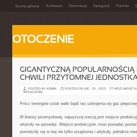
Archiwum
Dominacja
Kategorie
Premier
Strona główna
S
OTOCZENIE
GIGANTYCZNĄ POPULARNOŚCIĄ 
CHWILI PRZYTOMNEJ JEDNOSTK
POSTED BY ADMIN
POSTED ON SIE - 20 - 2025
MOŻLIWOŚĆ 
WYŁĄCZONA
Prócz treningów sztuk walki bądź też uzbrojenia się gaz pieprzow
W branży przemysłowej, najwyższą rzeczą jest miejsce produkcyj
artykuły na sprzedaż. Miejsce produkcyjne, musi posiadać postać 
pomieściły się w niej nie tylko urządzenia i artykuły, jednakże ró