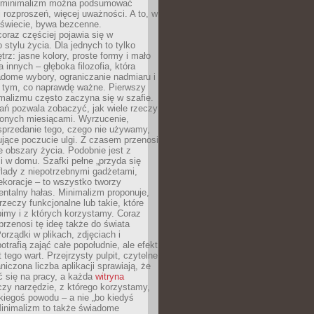
e minimalizm można podsumować
j rozproszeń, więcej uważności. A to, w
świecie, bywa bezcenne.
oraz częściej pojawia się w
stylu życia. Dla jednych to tylko
trz: jasne kolory, proste formy i mało
a innych – głęboka filozofia, która
dome wybory, ograniczanie nadmiaru i
a tym, co naprawdę ważne. Pierwszy
malizmu często zaczyna się w szafie.
ań pozwala zobaczyć, jak wiele rzeczy
zonych miesiącami. Wyrzucenie,
sprzedanie tego, czego nie używamy,
jące poczucie ulgi. Z czasem przenosi
ne obszary życia. Podobnie jest z
 w domu. Szafki pełne „przyda się
flady z niepotrzebnymi gadżetami,
ekoracje – to wszystko tworzy
entalny hałas. Minimalizm proponuje,
rzeczy funkcjonalne lub takie, które
imy i z których korzystamy. Coraz
przenosi tę ideę także do świata
orządki w plikach, zdjęciach i
otrafią zająć całe popołudnie, ale efekt
 tego wart. Przejrzysty pulpit, czytelne
aniczona liczba aplikacji sprawiają, że
ić się na pracy, a każda
witryna
zy narzędzie, z którego korzystamy,
akiegoś powodu – a nie „bo kiedyś
Minimalizm to także świadome