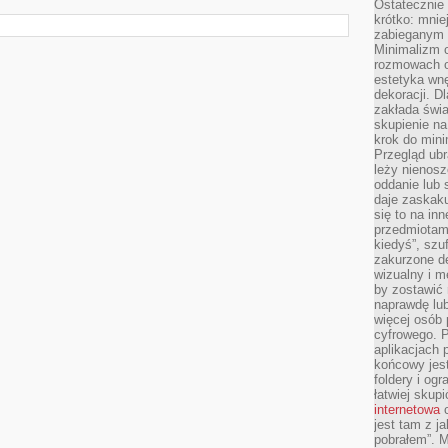
Ostateczni
krótko: mnie
zabieganym 
Minimalizm c
rozmowach o 
estetyka wnę
dekoracji. Dl
zakłada świa
skupienie n
krok do mini
Przegląd ubr
leży nienos
oddanie lub 
daje zaskaku
się to na in
przedmiotami
kiedyś”, szu
zakurzone d
wizualny i m
by zostawić 
naprawdę lub
więcej osób 
cyfrowego. P
aplikacjach p
końcowy jest
foldery i ogr
łatwiej skup
internetowa
c
jest tam z j
pobrałem”. 