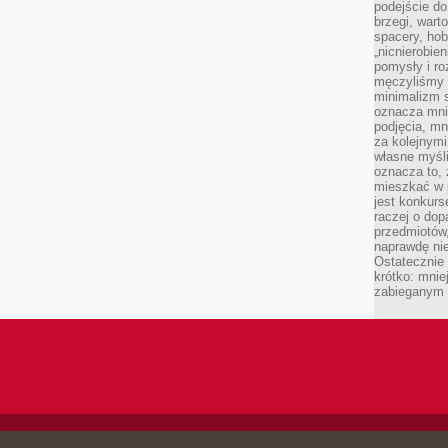
podejście do
brzegi, wart
spacery, ho
„nicnierobie
pomysły i ro
męczyliśmy s
minimalizm s
oznacza mnie
podjęcia, mn
za kolejnym
własne myśli
oznacza to, 
mieszkać w 
jest konkurs
raczej o dop
przedmiotów,
naprawdę ni
Ostateczni
krótko: mnie
zabieganym 