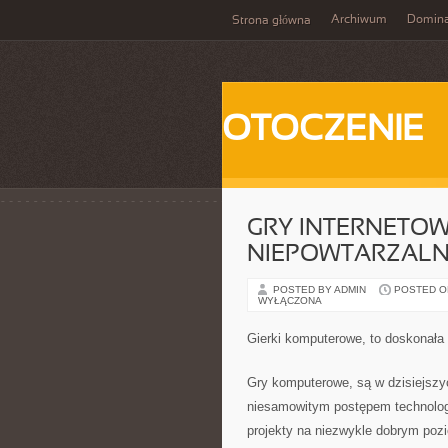
Archiwum
Domina
Strona główna
OTOCZENIE
GRY INTERNETOW
NIEPOWTARZALN
POSTED BY ADMIN
POSTED ON 
WYŁĄCZONA
Gierki komputerowe, to doskonała 
Gry komputerowe, są w dzisiejsz
niesamowitym postępem technolog
projekty na niezwykle dobrym pozi