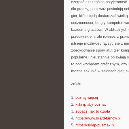
czerpać szczególną przyjemność. 
dla graczy, ponieważ posiadają on
gier, które będą dostarczać wielką
codzienności, bo gry komputerowe 
każdemu graczowi. W aktualnych c
przeciwnikiem, ale również z praw
istnieje możliwość łączyć się z in
zdecydowanie spory atut gier kom
popularne i nieustannie pojawiają
to pod względem graficznym, czy 
można zakupić w salonach gier, ale
źródło:
———————————
1.
poznaj więcej
2.
kliknij, aby poznać
3.
zobacz, jak to działa
4.
https://www.bilard-tarnow.pl
5.
https://sklep-pusmak.pl