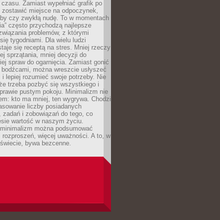
 czasu. Zamiast wypełniać grafik po
o zostawić miejsce na odpoczynek,
bby czy zwykłą nudę. To w momentach
nia” często przychodzą najlepsze
związania problemów, z którymi
ię tygodniami. Dla wielu ludzi
taje się receptą na stres. Mniej rzeczy
j sprzątania, mniej decyzji do
iej spraw do ogarnięcia. Zamiast gonić
i bodźcami, można wreszcie usłyszeć
 i lepiej rozumieć swoje potrzeby. Nie
że trzeba pozbyć się wszystkiego i
prawie pustym pokoju. Minimalizm nie
em: kto ma mniej, ten wygrywa. Chodzi
asowanie liczby posiadanych
 zadań i zobowiązań do tego, co
esie wartość w naszym życiu.
e minimalizm można podsumować
j rozproszeń, więcej uważności. A to, w
świecie, bywa bezcenne.