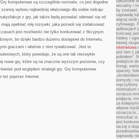
zakurzone d
Gry komputerowe są szczególnie rozmaite, co jest dogodne
wizualny i m
i szansę wyboru najbardziej właściwego dla siebie rodzaju
by zostawić 
naprawdę lub
 satysfakcje z gry, jak także będą pozwalać oderwać się od
więcej osób 
cyfrowego. P
mają spełniać rolę rozrywki, jaka pozwoli się zrelaksować
aplikacjach p
zasach jest możliwość nie tylko konkurować z fikcyjnym
końcowy jest
foldery i ogr
dziwym, bo dzięki bardzo dużemu dostępowi do Internetu,
łatwiej skup
nymi graczami i właśnie z nimi rywalizować. Jest to
internetowa
c
jest tam z j
puterowych, który powoduje, że są one tak niezwykle
pobrałem”. 
podejście do
 się nowe gry, które są na znacznie wyższym poziomie, czy
brzegi, wart
również pod względem strategii gry. Gry komputerowe
spacery, ho
„nicnierobie
 też poprzez Internet.
pomysły i ro
męczyliśmy s
minimalizm s
oznacza mnie
podjęcia, mn
za kolejnym
własne myśli
oznacza to, 
mieszkać w 
jest konkurs
raczej o dop
przedmiotów,
naprawdę ni