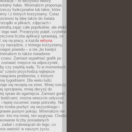
ekoracje – to wszystko tworzy
entalny hałas. Minimalizm proponuje,
rzeczy funkcjonalne lub takie, które
imy i z których korzystamy. Coraz
przenosi tę ideę także do świata
orządki w plikach, zdjęciach i
otrafią zająć całe popołudnie, ale efekt
 tego wart. Przejrzysty pulpit, czytelne
aniczona liczba aplikacji sprawiają, że
ić się na pracy, a każda
witryna
zy narzędzie, z którego korzystamy,
akiegoś powodu – a nie „bo kiedyś
Minimalizm to także świadome
 czasu. Zamiast wypełniać grafik po
o zostawić miejsce na odpoczynek,
bby czy zwykłą nudę. To w momentach
nia” często przychodzą najlepsze
związania problemów, z którymi
ię tygodniami. Dla wielu ludzi
taje się receptą na stres. Mniej rzeczy
j sprzątania, mniej decyzji do
iej spraw do ogarnięcia. Zamiast gonić
i bodźcami, można wreszcie usłyszeć
 i lepiej rozumieć swoje potrzeby. Nie
że trzeba pozbyć się wszystkiego i
prawie pustym pokoju. Minimalizm nie
em: kto ma mniej, ten wygrywa. Chodzi
asowanie liczby posiadanych
 zadań i zobowiązań do tego, co
esie wartość w naszym życiu.