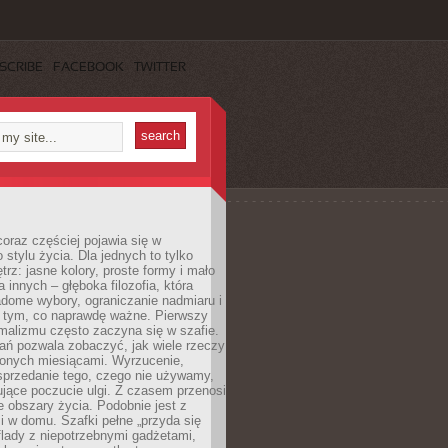
SCRIBE
FACEBOOK
TWITTER
oraz częściej pojawia się w
stylu życia. Dla jednych to tylko
trz: jasne kolory, proste formy i mało
a innych – głęboka filozofia, która
dome wybory, ograniczanie nadmiaru i
a tym, co naprawdę ważne. Pierwszy
malizmu często zaczyna się w szafie.
ań pozwala zobaczyć, jak wiele rzeczy
zonych miesiącami. Wyrzucenie,
sprzedanie tego, czego nie używamy,
jące poczucie ulgi. Z czasem przenosi
ne obszary życia. Podobnie jest z
 w domu. Szafki pełne „przyda się
flady z niepotrzebnymi gadżetami,