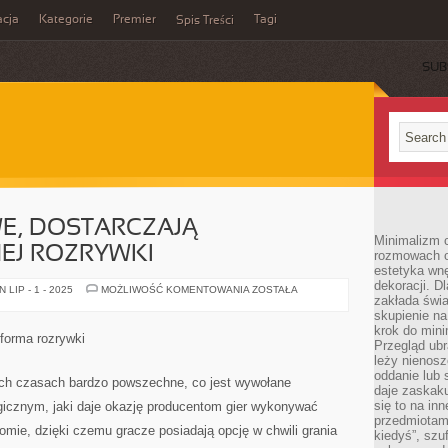
cja
Kategorie
Premier
Tagi
Spis Treści
SUB
E, DOSTARCZAJĄ
Minimalizm c
EJ ROZRYWKI
rozmowach o 
estetyka wnę
dekoracji. Dl
GRY
LIP - 1 - 2025
MOŻLIWOŚĆ KOMENTOWANIA
ZOSTAŁA
zakłada świa
INTERNETOWE,
DOSTARCZAJĄ
skupienie n
NIEPOWTARZALNEJ
krok do mini
ROZRYWKI
forma rozrywki
Przegląd ubr
leży nienos
oddanie lub 
ych czasach bardzo powszechne, co jest wywołane
daje zaskaku
się to na in
icznym, jaki daje okazję producentom gier wykonywać
przedmiotami
omie, dzięki czemu gracze posiadają opcję w chwili grania
kiedyś”, szu