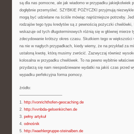
są dla nas pomocne, ale jak wiadomo w przypadku jakiejkolwiek
dogłębnie przemyśleć. SZYBKIE POŻYCZKI przyjmują niezwykle 
mogą być udzielane na ściśle mówiąc najróżniejsze potrzeby. Je
rodzajów tego typu kredytów są z pewnością pożyczki chwilówki,
wskazuje od tych długoterminowych różnią się w głównej mierze t
zdecydowanie krótszy okres czasu. Skutkiem tego w większości
na nie w nagłych przypadkach, kiedy wiemy, że na przykład za m
ustaloną kwotę, którą musimy zwrócić. Zazwyczaj również wysoko
kolosalna w przypadku chwilówek. To na pewno wybitnie właściwe
przydarzą się nam niespodziewane wydatki na jakiś czas przed wy
wypadku perfekcyjna forma pomocy.
źródło:
———————————
1.
http://vonrichthofen-geocaching.de
2.
http://vvnbda-gelsenkirchen.de
3.
pełny artykuł
4.
odnośnik
5.
http://waehlergruppe-steinalben.de