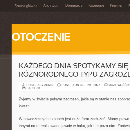
Archiwum
Dominacja
Kategorie
Premier
Strona główna
S
OTOCZENIE
KAŻDEGO DNIA SPOTYKAMY SIĘ
RÓŻNORODNEGO TYPU ZAGROŻE
POSTED BY ADMIN
POSTED ON SIE - 29 - 2025
MOŻLIWOŚĆ 
WYŁĄCZONA
Żyjemy w świecie pełnym zagrożeń, jakie są w stanie nas spotka
kwestii
W nowoczesnych czasach jest dużo form zadłużeń. Mamy prawo
innymi na te realizowane jawnie w baku, jak i te poza nim. Zarówn