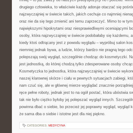
drugiego człowieka, to właściwie każdy adoruje otaczać się pośró
najzwyczajniej w świecie takich, jakich cechuje co najmniej niena
oraz nie da się tego zmienić ani temu zaprzeczyć. Mimo to w tym
największymi hipokrytami oraz niesprawiedliwymi oceniającymi b
osoby, która najzwyczajniej w świecie podobałaby się każdemu, a
kiedy ktoś odtrącany jest z powodu wyglądu – wypróbuj salon k
niemniej jednak bywa, a ludzie, którzy bardzo nie pragną tego od
polepszają swój wygląd, szczególnie chodząc do kosmetyczki. Na
jest jednostką, do której chodzą tylko zdesperowane osoby chcąc
Kosmetyczka to jednostka, która najzwyczajniej w świecie wykon
naszej klarownej skórze i ciału w pewnych sytuacjach zabiegi, kt
nam czuć się, ale w głównej mierze wyglądać znacznie porządni
ręce pełne roboty, jednak jest to na ogół postać, która ubóstwia 
tak nie było ciężko byłoby jej polepszać wygląd innych. Szczegó
powinna dbać o siebie, bo przecież jej poprawny wygląd, wygląd
że sama dba o siebie i istotne jest dla niej piękno.
CATEGORIES:
MEDYCYNA