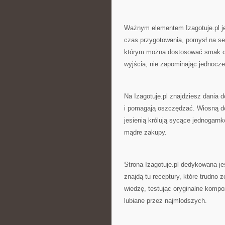
Ważnym elementem Izagotuje.pl jes
czas przygotowania, pomysł na se
którym można dostosować smak do
wyjścia, nie zapominając jednocze
Na Izagotuje.pl znajdziesz dania 
i pomagają oszczędzać. Wiosną dom
jesienią królują sycące jednogarnk
mądre zakupy.
Strona Izagotuje.pl dedykowana je
znajdą tu receptury, które trudno
wiedzę, testując oryginalne kompoz
lubiane przez najmłodszych.