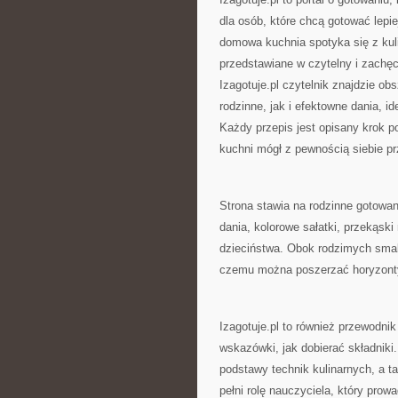
dla osób, które chcą gotować lepi
domowa kuchnia spotyka się z kul
przedstawiane w czytelny i zachęc
Izagotuje.pl czytelnik znajdzie o
rodzinne, jak i efektowne dania, i
Każdy przepis jest opisany krok p
kuchni mógł z pewnością siebie p
Strona stawia na rodzinne gotowan
dania, kolorowe sałatki, przekąsk
dzieciństwa. Obok rodzimych smakó
czemu można poszerzać horyzont
Izagotuje.pl to również przewodni
wskazówki, jak dobierać składniki.
podstawy technik kulinarnych, a t
pełni rolę nauczyciela, który prow