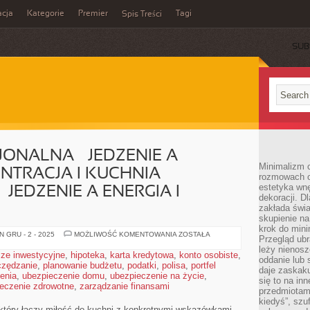
cja
Kategorie
Premier
Tagi
Spis Treści
SUB
ONALNA – JEDZENIE A
Minimalizm c
ENTRACJA I KUCHNIA
rozmowach o 
estetyka wnę
JEDZENIE A ENERGIA I
dekoracji. Dl
zakłada świa
skupienie n
krok do mini
KUCHNIA
 GRU - 2 - 2025
MOŻLIWOŚĆ KOMENTOWANIA
ZOSTAŁA
Przegląd ubr
FUNKCJONALNA
leży nienos
–
ze inwestycyjne
,
hipoteka
,
karta kredytowa
,
konto osobiste
,
JEDZENIE
oddanie lub 
czędzanie
,
planowanie budżetu
,
podatki
,
polisa
A
,
portfel
daje zaskaku
ENERGIA
enia
,
ubezpieczenie domu
,
ubezpieczenie na życie
,
I
się to na in
eczenie zdrowotne
,
zarządzanie finansami
KONCENTRACJA
przedmiotami
I
kiedyś”, szu
KUCHNIA
u, który łączy miłość do kuchni z konkretnymi wskazówkami
FUNKCJONALNA