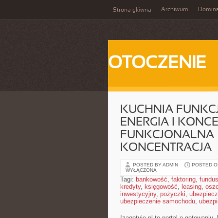
Archiwum
Domina
Strona główna
OTOCZENIE
KUCHNIA FUNKCJ
ENERGIA I KONC
FUNKCJONALNA – 
KONCENTRACJA
POSTED BY ADMIN
POSTED ON
WYŁĄCZONA
Tagi:
bankowość
,
faktoring
,
fundus
kredyty
,
księgowość
,
leasing
,
osz
inwestycyjny
,
pożyczki
,
ubezpiecz
ubezpieczenie samochodu
,
ubezpi
Izagotuje.pl to portal o gotowani