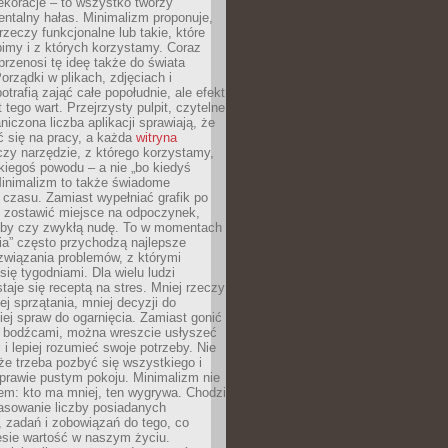
ekoracje – to wszystko tworzy
entalny hałas. Minimalizm proponuje,
rzeczy funkcjonalne lub takie, które
imy i z których korzystamy. Coraz
przenosi tę ideę także do świata
orządki w plikach, zdjęciach i
otrafią zająć całe popołudnie, ale efekt
 tego wart. Przejrzysty pulpit, czytelne
aniczona liczba aplikacji sprawiają, że
ić się na pracy, a każda
witryna
zy narzędzie, z którego korzystamy,
akiegoś powodu – a nie „bo kiedyś
Minimalizm to także świadome
 czasu. Zamiast wypełniać grafik po
o zostawić miejsce na odpoczynek,
bby czy zwykłą nudę. To w momentach
nia” często przychodzą najlepsze
związania problemów, z którymi
ię tygodniami. Dla wielu ludzi
taje się receptą na stres. Mniej rzeczy
j sprzątania, mniej decyzji do
iej spraw do ogarnięcia. Zamiast gonić
i bodźcami, można wreszcie usłyszeć
 i lepiej rozumieć swoje potrzeby. Nie
że trzeba pozbyć się wszystkiego i
prawie pustym pokoju. Minimalizm nie
em: kto ma mniej, ten wygrywa. Chodzi
asowanie liczby posiadanych
 zadań i zobowiązań do tego, co
esie wartość w naszym życiu.