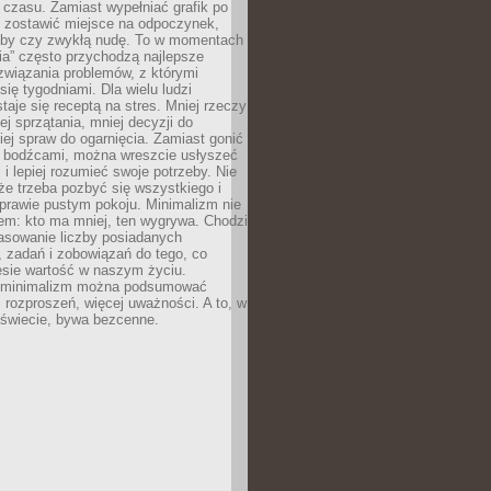
 czasu. Zamiast wypełniać grafik po
o zostawić miejsce na odpoczynek,
bby czy zwykłą nudę. To w momentach
nia” często przychodzą najlepsze
związania problemów, z którymi
ię tygodniami. Dla wielu ludzi
taje się receptą na stres. Mniej rzeczy
j sprzątania, mniej decyzji do
iej spraw do ogarnięcia. Zamiast gonić
i bodźcami, można wreszcie usłyszeć
 i lepiej rozumieć swoje potrzeby. Nie
że trzeba pozbyć się wszystkiego i
prawie pustym pokoju. Minimalizm nie
em: kto ma mniej, ten wygrywa. Chodzi
asowanie liczby posiadanych
 zadań i zobowiązań do tego, co
esie wartość w naszym życiu.
e minimalizm można podsumować
j rozproszeń, więcej uważności. A to, w
świecie, bywa bezcenne.