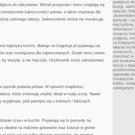
podejście do
ejście do odżywiania. Wśród przepisów i treści znajdują się
brzegi, wart
spacery, ho
zmniejszenie kaloryczności potraw, a także inspiracje dla
„nicnierobie
dziej zielonego talerza. Jednocześnie strona nie moralizuje,
pomysły i ro
męczyliśmy s
minimalizm s
oznacza mnie
podjęcia, mn
za kolejnym
a logistyka kuchni, dlatego na Izagotuje.pl pojawiają się
własne myśli
oznacza to, 
pów oraz rozwiązania dla zapracowanych. Dzięki temu serwis
mieszkać w 
 by służyła, a nie męczyła. Użytkownik może zainspirować
jest konkurs
raczej o dop
przedmiotów,
naprawdę ni
Ostateczni
krótko: mnie
na sposób podania potraw. W opisach znajdziesz
zabieganym 
alerza, które zmieniają zwykły obiad w małą ucztę. Nawet
wyjątkowo, jeśli pamięta się o kolorach i fakturach.
dzanie czasu w kuchni. Pojawiają się tu pomysły na
sy idealne na rodzinne gotowanie oraz kolacje w gronie
.pl staje się nie tylko zbiorem przepisów, ale również