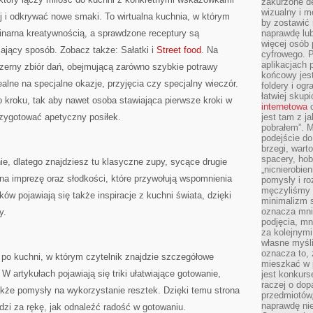
zakurzone d
–
wizualny i m
ej i odkrywać nowe smaki. To wirtualna kuchnia, w którym
JEDZENIE
by zostawić 
A
ENERGIA
inarna kreatywnością, a sprawdzone receptury są
naprawdę lub
I
więcej osób 
KONCENTRACJA
ający sposób. Zobacz także: Sałatki i
Street food
. Na
cyfrowego. P
aplikacjach p
bszerny zbiór dań, obejmującą zarówno szybkie potrawy
końcowy jest
dealne na specjalne okazje, przyjęcia czy specjalny wieczór.
foldery i ogr
łatwiej skup
o kroku, tak aby nawet osoba stawiająca pierwsze kroki w
internetowa
c
rzygotować apetyczny posiłek.
jest tam z j
pobrałem”. 
podejście do
brzegi, wart
spacery, ho
ie, dlatego znajdziesz tu klasyczne zupy, sycące drugie
„nicnierobie
i na imprezę oraz słodkości, które przywołują wspomnienia
pomysły i ro
męczyliśmy s
w pojawiają się także inspiracje z kuchni świata, dzięki
minimalizm s
oznacza mnie
y.
podjęcia, mn
za kolejnym
własne myśli
oznacza to, 
k po kuchni, w którym czytelnik znajdzie szczegółowe
mieszkać w 
 W artykułach pojawiają się triki ułatwiające gotowanie,
jest konkurs
raczej o dop
akże pomysły na wykorzystanie resztek. Dzięki temu strona
przedmiotów,
naprawdę ni
adzi za rękę, jak odnaleźć radość w gotowaniu.