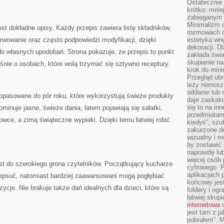
Ostateczni
krótko: mnie
zabieganym 
Minimalizm c
t dokładne opisy. Każdy przepis zawiera listę składników,
rozmowach o 
rwowanie oraz często podpowiedzi modyfikacji, dzięki
estetyka wnę
dekoracji. Dl
 własnych upodobań. Strona pokazuje, że przepis to punkt
zakłada świa
skupienie n
śnie o osobach, które wolą trzymać się sztywno receptury.
krok do mini
Przegląd ubr
leży nienos
oddanie lub 
dopasowane do pór roku, które wykorzystują świeże produkty
daje zaskaku
się to na in
inuje jasne, świeże dania, latem pojawiają się sałatki,
przedmiotami
owce, a zimą świąteczne wypieki. Dzięki temu łatwiej robić
kiedyś”, szu
zakurzone d
wizualny i m
by zostawić 
naprawdę lub
więcej osób 
st do szerokiego grona czytelników. Początkujący kucharze
cyfrowego. P
aplikacjach p
 zepsuć, natomiast bardziej zaawansowani mogą pogłębiać
końcowy jest
ycje. Nie brakuje także dań idealnych dla dzieci, które są
foldery i ogr
łatwiej skup
internetowa
c
jest tam z j
pobrałem”. 