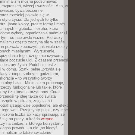
e minimalizm można podsumować
j rozproszeń, więcej uważności. A to, w
świecie, bywa bezcenne.
oraz częściej pojawia się w
stylu życia. Dla jednych to tylko
trz: jasne kolory, proste formy i mało
a innych – głęboka filozofia, która
dome wybory, ograniczanie nadmiaru i
a tym, co naprawdę ważne. Pierwszy
malizmu często zaczyna się w szafie.
ań pozwala zobaczyć, jak wiele rzeczy
zonych miesiącami. Wyrzucenie,
sprzedanie tego, czego nie używamy,
jące poczucie ulgi. Z czasem przenosi
ne obszary życia. Podobnie jest z
 w domu. Szafki pełne „przyda się
flady z niepotrzebnymi gadżetami,
ekoracje – to wszystko tworzy
entalny hałas. Minimalizm proponuje,
rzeczy funkcjonalne lub takie, które
imy i z których korzystamy. Coraz
przenosi tę ideę także do świata
orządki w plikach, zdjęciach i
otrafią zająć całe popołudnie, ale efekt
 tego wart. Przejrzysty pulpit, czytelne
aniczona liczba aplikacji sprawiają, że
ić się na pracy, a każda
witryna
zy narzędzie, z którego korzystamy,
akiegoś powodu – a nie „bo kiedyś
Minimalizm to także świadome