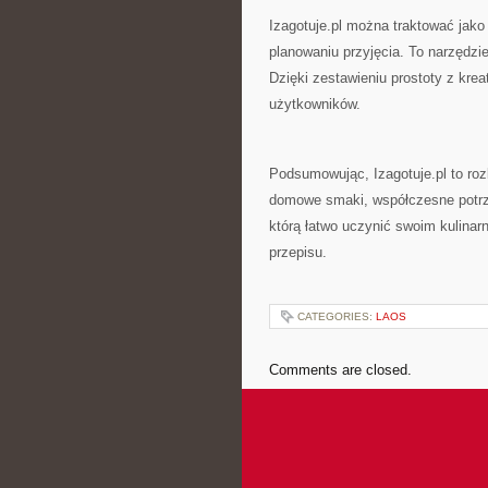
Izagotuje.pl można traktować jako 
planowaniu przyjęcia. To narzędzie
Dzięki zestawieniu prostoty z kre
użytkowników.
Podsumowując, Izagotuje.pl to roz
domowe smaki, współczesne potrze
którą łatwo uczynić swoim kulina
przepisu.
CATEGORIES:
LAOS
Comments are closed.