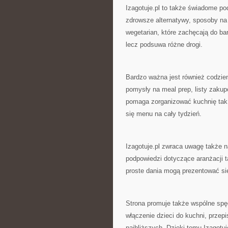
Izagotuje.pl to także świadome pod
zdrowsze alternatywy, sposoby na 
wegetarian, które zachęcają do bar
lecz podsuwa różne drogi.
Bardzo ważna jest również codzienn
pomysły na meal prep, listy zaku
pomaga zorganizować kuchnię tak,
się menu na cały tydzień.
Izagotuje.pl zwraca uwagę także 
podpowiedzi dotyczące aranżacji t
proste dania mogą prezentować się 
Strona promuje także wspólne spę
włączenie dzieci do kuchni, przepi
najbliższych. Dzięki temu Izagotuje