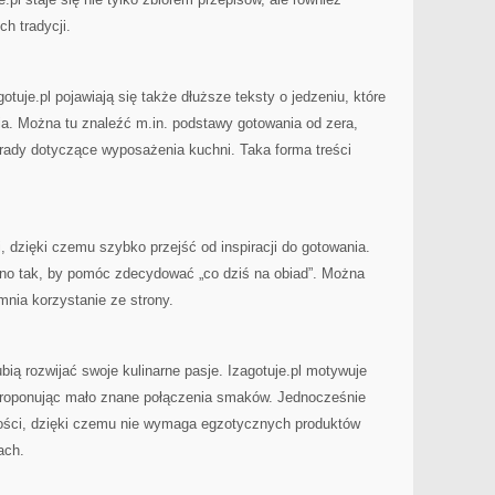
h tradycji.
tuje.pl pojawiają się także dłuższe teksty o jedzeniu, które
ia. Można tu znaleźć m.in. podstawy gotowania od zera,
orady dotyczące wyposażenia kuchni. Taka forma treści
ji, dzięki czemu szybko przejść od inspiracji do gotowania.
no tak, by pomóc zdecydować „co dziś na obiad”. Można
emnia korzystanie ze strony.
ubią rozwijać swoje kulinarne pasje. Izagotuje.pl motywuje
 proponując mało znane połączenia smaków. Jednocześnie
ności, dzięki czemu nie wymaga egzotycznych produktów
ach.