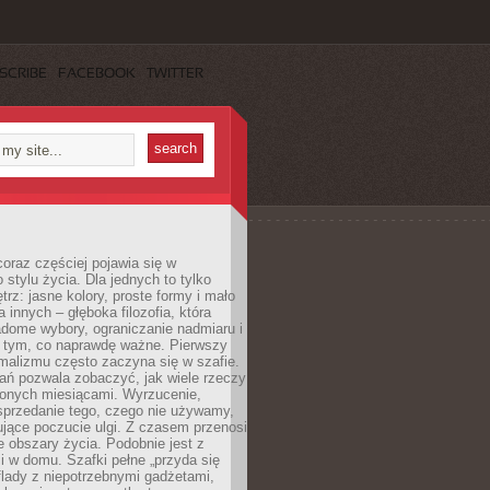
SCRIBE
FACEBOOK
TWITTER
oraz częściej pojawia się w
stylu życia. Dla jednych to tylko
trz: jasne kolory, proste formy i mało
a innych – głęboka filozofia, która
dome wybory, ograniczanie nadmiaru i
a tym, co naprawdę ważne. Pierwszy
malizmu często zaczyna się w szafie.
ań pozwala zobaczyć, jak wiele rzeczy
zonych miesiącami. Wyrzucenie,
sprzedanie tego, czego nie używamy,
jące poczucie ulgi. Z czasem przenosi
ne obszary życia. Podobnie jest z
 w domu. Szafki pełne „przyda się
flady z niepotrzebnymi gadżetami,