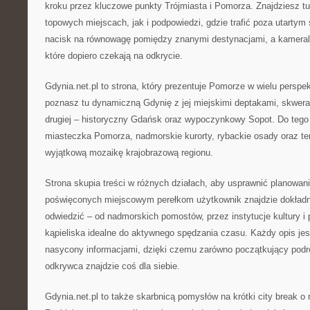
kroku przez kluczowe punkty Trójmiasta i Pomorza. Znajdziesz t
topowych miejscach, jak i podpowiedzi, gdzie trafić poza utartym 
nacisk na równowagę pomiędzy znanymi destynacjami, a kameraln
które dopiero czekają na odkrycie.
Gdynia.net.pl to strona, który prezentuje Pomorze w wielu perspe
poznasz tu dynamiczną Gdynię z jej miejskimi deptakami, skwera
drugiej – historyczny Gdańsk oraz wypoczynkowy Sopot. Do tego
miasteczka Pomorza, nadmorskie kurorty, rybackie osady oraz ter
wyjątkową mozaikę krajobrazową regionu.
Strona skupia treści w różnych działach, aby usprawnić planowan
poświęconych miejscowym perełkom użytkownik znajdzie dokładne
odwiedzić – od nadmorskich pomostów, przez instytucje kultury i
kąpieliska idealne do aktywnego spędzania czasu. Każdy opis jes
nasycony informacjami, dzięki czemu zarówno początkujący podró
odkrywca znajdzie coś dla siebie.
Gdynia.net.pl to także skarbnicą pomysłów na krótki city break o