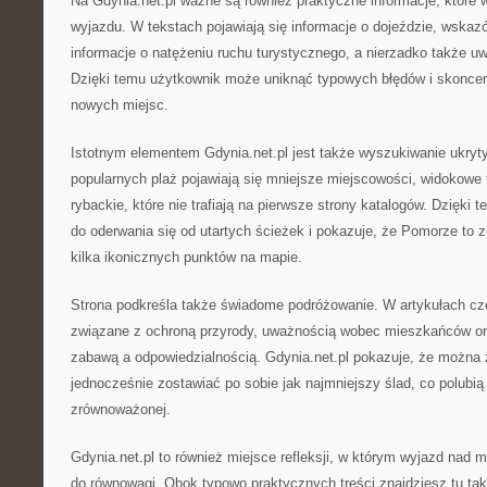
Na Gdynia.net.pl ważne są również praktyczne informacje, które w
wyjazdu. W tekstach pojawiają się informacje o dojeździe, wskaz
informacje o natężeniu ruchu turystycznego, a nierzadko także uw
Dzięki temu użytkownik może uniknąć typowych błędów i skonce
nowych miejsc.
Istotnym elementem Gdynia.net.pl jest także wyszukiwanie ukryt
popularnych plaż pojawiają się mniejsze miejscowości, widokowe 
rybackie, które nie trafiają na pierwsze strony katalogów. Dzięki t
do oderwania się od utartych ścieżek i pokazuje, że Pomorze to z
kilka ikonicznych punktów na mapie.
Strona podkreśla także świadome podróżowanie. W artykułach czę
związane z ochroną przyrody, uważnością wobec mieszkańców o
zabawą a odpowiedzialnością. Gdynia.net.pl pokazuje, że można 
jednocześnie zostawiać po sobie jak najmniejszy ślad, co polubi
zrównoważonej.
Gdynia.net.pl to również miejsce refleksji, w którym wyjazd nad 
do równowagi. Obok typowo praktycznych treści znajdziesz tu tak