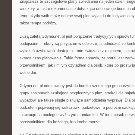
Znajdziesz tu szczegółowe plany zwiedzania na jeden dzień, suge
wieczory, a także rekomendacje dotyczące urlopowego boomu i ok
temu użytkownik może dobrać swój plan wyjazdu do indywidualnyc
także tempa podróży.
Dużą zaletą Gdynia.net.pl jest połączenie tradycyjnych opisów t
podejściem. Teksty są przyjazne w odbiorze, a jednocześnie kon
wyliczeń użytkownik dostaje historie związane z regionem, ciekawo
skraca czas planowania. Takie forma sprawia, że portal jest zar
przewodnikiem, jak i miłym czytadłem dla osób, które po prostu l
wolne dni.
Gdynia.net.pl adresowany jest do bardzo szerokiego grona czyteln
grupy znajomych szukające bezpiecznych plaż, atrakcji dla najmł
wypadów, ale także single planujące samodzielną wyprawę. Dla 
budżetem pojawiają się wskazówki budżetowe, a podróżni szukaj
inspiracje na noclegi o wyższym standardzie. W ten sposób serw
przewodnikiem dla każdego, kto kocha morze.