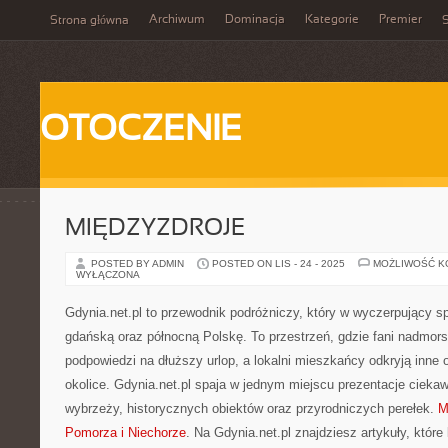
Archiwum
Dominacja
Kategorie
Premier
Strona główna
S
OTOCZENIE
MIĘDZYZDROJE
POSTED BY ADMIN
POSTED ON LIS - 24 - 2025
MOŻLIWOŚĆ 
WYŁĄCZONA
Gdynia.net.pl to przewodnik podróżniczy, który w wyczerpujący s
gdańską oraz północną Polskę. To przestrzeń, gdzie fani nadmors
podpowiedzi na dłuższy urlop, a lokalni mieszkańcy odkryją inne 
okolice. Gdynia.net.pl spaja w jednym miejscu prezentacje cieka
wybrzeży, historycznych obiektów oraz przyrodniczych perełek.
M
Pomorza i Niechorze
. Na Gdynia.net.pl znajdziesz artykuły, które