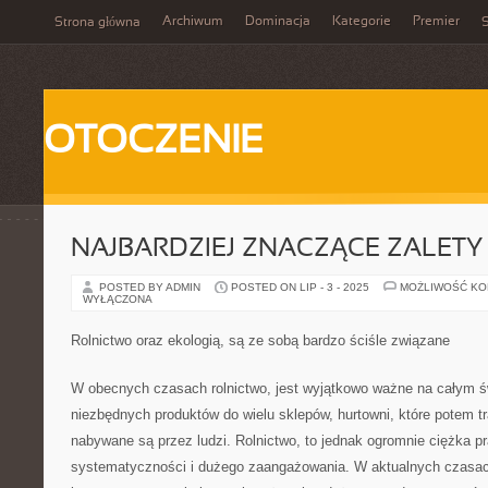
Archiwum
Dominacja
Kategorie
Premier
Strona główna
S
OTOCZENIE
NAJBARDZIEJ ZNACZĄCE ZALETY
POSTED BY ADMIN
POSTED ON LIP - 3 - 2025
MOŻLIWOŚĆ K
WYŁĄCZONA
Rolnictwo oraz ekologią, są ze sobą bardzo ściśle związane
W obecnych czasach rolnictwo, jest wyjątkowo ważne na całym ś
niezbędnych produktów do wielu sklepów, hurtowni, które potem tr
nabywane są przez ludzi. Rolnictwo, to jednak ogromnie ciężka p
systematyczności i dużego zaangażowania. W aktualnych czasac