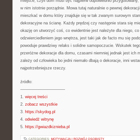
miejsce, czyli dom musi być najpierw odpowiednio przygotowany,
w nim istotnie porządnie. Mowa tutaj naturalnie o pewnej dekoracji
mieszkać w domu który znajduje się w tak zwanym surowym stani
dekoracyjne na ścianę. Każdy prędzej czy następnie stara się m
okazję on utworzyć coś, co ewidentnie jest należyte dla niego, co
odzwierciedleniem jego wnętrza, jest taki jak de facto mu się pod
powoduje prawdziwy relaks i solidne samopoczucie. Wskutek tego 
przeróżne dekoracje dla domu, czasami niemniej jednak jest ich mn
zależy od człowieka bo jedni niemało dbają o dekoracje, inni wsta
najpotrzebniejsze rzeczy.
źródło:
———————————
1.
więcej treści
2.
zobacz wszystkie
3.
https://skydog.pl
4.
odwiedź witrynę
5.
https://gwiazdkiznieba.pl
CATEGORIES:
MOTYWACJA I ROZWÓJ OSOBISTY