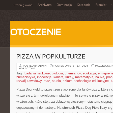
Archiwum
Dominacja
Kategorie
Premier
Strona główna
S
OTOCZENIE
PIZZA W POPKULTURZE
POSTED BY ADMIN
POSTED ON STY - 13 - 2026
MOŻLIWOŚĆ 
WYŁĄCZONA
Tagi:
badania naukowe
,
biologia
,
chemia
,
cv
,
edukacja
,
entreprene
humanistyka
,
innowacje
,
kariera
,
kursy
,
matematyka
,
nauka
,
prac
rozwój zawodowy
,
staż
,
studia
,
szkoła
,
technologie edukacyjne
,
z
Pizza Dog Field to przestrzeń stworzone dla fanów pizzy, którzy 
wiąże się z tym uwielbianym plackiem. To serwis o pizzy w różnyc
wrażeniach, które stoją za dobrze wypieczonym ciastem, ciągnąc
dopasowanymi do nastroju. Na stronach Pizza Dog Field liczy się