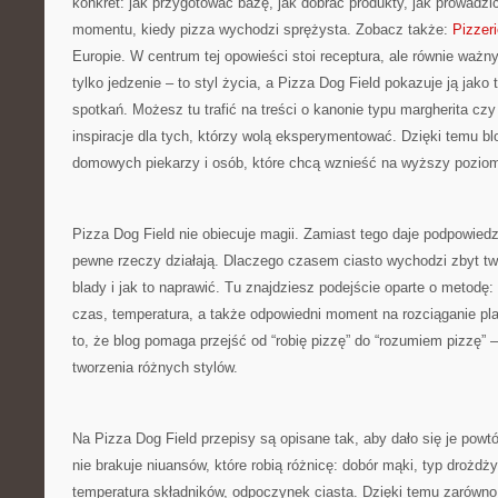
konkret: jak przygotować bazę, jak dobrać produkty, jak prowadzić
momentu, kiedy pizza wychodzi sprężysta. Zobacz także:
Pizzer
Europie. W centrum tej opowieści stoi receptura, ale równie ważny
tylko jedzenie – to styl życia, a Pizza Dog Field pokazuje ją jako
spotkań. Możesz tu trafić na treści o kanonie typu margherita czy
inspiracje dla tych, którzy wolą eksperymentować. Dzięki temu bl
domowych piekarzy i osób, które chcą wznieść na wyższy poziom
Pizza Dog Field nie obiecuje magii. Zamiast tego daje podpowiedz
pewne rzeczy działają. Dlaczego czasem ciasto wychodzi zbyt t
blady i jak to naprawić. Tu znajdziesz podejście oparte o metodę:
czas, temperatura, a także odpowiedni moment na rozciąganie p
to, że blog pomaga przejść od “robię pizzę” do “rozumiem pizzę”
tworzenia różnych stylów.
Na Pizza Dog Field przepisy są opisane tak, aby dało się je pow
nie brakuje niuansów, które robią różnicę: dobór mąki, typ drożdży,
temperatura składników, odpoczynek ciasta. Dzięki temu zarówno 