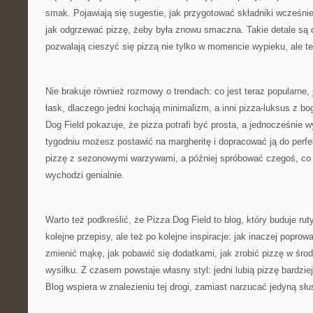
smak. Pojawiają się sugestie, jak przygotować składniki wcześnie
jak odgrzewać pizzę, żeby była znowu smaczna. Takie detale są 
pozwalają cieszyć się pizzą nie tylko w momencie wypieku, ale te
Nie brakuje również rozmowy o trendach: co jest teraz popularne, 
łask, dlaczego jedni kochają minimalizm, a inni pizza-luksus z b
Dog Field pokazuje, że pizza potrafi być prosta, a jednocześnie
tygodniu możesz postawić na margheritę i dopracować ją do perfe
pizzę z sezonowymi warzywami, a później spróbować czegoś, co 
wychodzi genialnie.
Warto też podkreślić, że Pizza Dog Field to blog, który buduje ru
kolejne przepisy, ale też po kolejne inspiracje: jak inaczej poprow
zmienić mąkę, jak pobawić się dodatkami, jak zrobić pizzę w środ
wysiłku. Z czasem powstaje własny styl: jedni lubią pizzę bardziej
Blog wspiera w znalezieniu tej drogi, zamiast narzucać jedyną słu