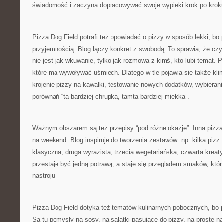
świadomość i zaczyna dopracowywać swoje wypieki krok po krok
Pizza Dog Field potrafi też opowiadać o pizzy w sposób lekki, bo 
przyjemnością. Blog łączy konkret z swobodą. To sprawia, że czy
nie jest jak wkuwanie, tylko jak rozmowa z kimś, kto lubi temat. 
które ma wywoływać uśmiech. Dlatego w tle pojawia się także kli
krojenie pizzy na kawałki, testowanie nowych dodatków, wybieranie
porównań “ta bardziej chrupka, tamta bardziej miękka”.
Ważnym obszarem są też przepisy “pod różne okazje”. Inna pizz
na weekend. Blog inspiruje do tworzenia zestawów: np. kilka pizz 
klasyczna, druga wyrazista, trzecia wegetariańska, czwarta kreat
przestaje być jedną potrawą, a staje się przeglądem smaków, któr
nastroju.
Pizza Dog Field dotyka też tematów kulinarnych pobocznych, bo 
Są tu pomysły na sosy, na sałatki pasujące do pizzy, na proste n