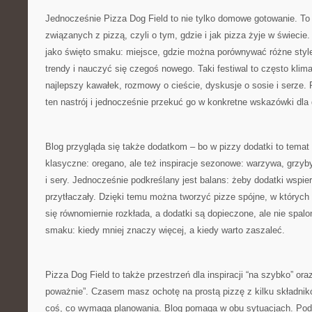
Jednocześnie Pizza Dog Field to nie tylko domowe gotowanie. To
związanych z pizzą, czyli o tym, gdzie i jak pizza żyje w świecie
jako święto smaku: miejsce, gdzie można porównywać różne styl
trendy i nauczyć się czegoś nowego. Taki festiwal to często klima
najlepszy kawałek, rozmowy o cieście, dyskusje o sosie i serze. 
ten nastrój i jednocześnie przekuć go w konkretne wskazówki d
Blog przygląda się także dodatkom – bo w pizzy dodatki to temat
klasyczne: oregano, ale też inspiracje sezonowe: warzywa, grzyb
i sery. Jednocześnie podkreślany jest balans: żeby dodatki wspiera
przytłaczały. Dzięki temu można tworzyć pizze spójne, w których
się równomiernie rozkłada, a dodatki są dopieczone, ale nie spal
smaku: kiedy mniej znaczy więcej, a kiedy warto zaszaleć.
Pizza Dog Field to także przestrzeń dla inspiracji “na szybko” ora
poważnie”. Czasem masz ochotę na prostą pizzę z kilku składni
coś, co wymaga planowania. Blog pomaga w obu sytuacjach. Pod