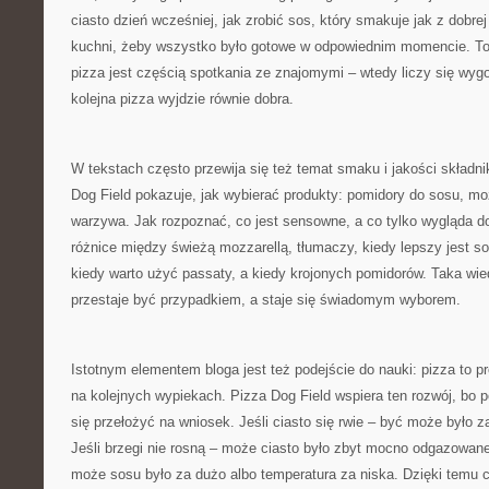
ciasto dzień wcześniej, jak zrobić sos, który smakuje jak z dobrej 
kuchni, żeby wszystko było gotowe w odpowiednim momencie. To
pizza jest częścią spotkania ze znajomymi – wtedy liczy się wyg
kolejna pizza wyjdzie równie dobra.
W tekstach często przewija się też temat smaku i jakości składni
Dog Field pokazuje, jak wybierać produkty: pomidory do sosu, mozz
warzywa. Jak rozpoznać, co jest sensowne, a co tylko wygląda d
różnice między świeżą mozzarellą, tłumaczy, kiedy lepszy jest s
kiedy warto użyć passaty, a kiedy krojonych pomidorów. Taka wie
przestaje być przypadkiem, a staje się świadomym wyborem.
Istotnym elementem bloga jest też podejście do nauki: pizza to p
na kolejnych wypiekach. Pizza Dog Field wspiera ten rozwój, bo 
się przełożyć na wniosek. Jeśli ciasto się rwie – być może było z
Jeśli brzegi nie rosną – może ciasto było zbyt mocno odgazowane
może sosu było za dużo albo temperatura za niska. Dzięki temu c