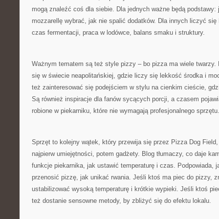
mogą znaleźć coś dla siebie. Dla jednych ważne będą podstawy: j
mozzarellę wybrać, jak nie spalić dodatków. Dla innych liczyć się
czas fermentacji, praca w lodówce, balans smaku i struktury.
Ważnym tematem są też style pizzy – bo pizza ma wiele twarzy.
się w świecie neapolitańskiej, gdzie liczy się lekkość środka i m
też zainteresować się podejściem w stylu na cienkim cieście, gdz
Są również inspiracje dla fanów sycących porcji, a czasem pojawi
robione w piekarniku, które nie wymagają profesjonalnego sprzętu
Sprzęt to kolejny wątek, który przewija się przez Pizza Dog Field
najpierw umiejętności, potem gadżety. Blog tłumaczy, co daje ka
funkcje piekarnika, jak ustawić temperaturę i czas. Podpowiada, j
przenosić pizzę, jak unikać rwania. Jeśli ktoś ma piec do pizzy, zn
ustabilizować wysoką temperaturę i krótkie wypieki. Jeśli ktoś p
też dostanie sensowne metody, by zbliżyć się do efektu lokalu.