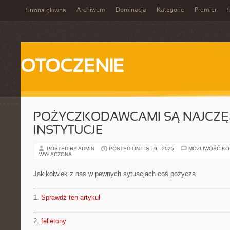
Archiwum
Dominacja
Kategorie
Premier
Strona główna
S
OTOCZENIE
POŻYCZKODAWCAMI SĄ NAJCZĘŚ
INSTYTUCJE
POSTED BY ADMIN
POSTED ON LIS - 9 - 2025
MOŻLIWOŚĆ K
WYŁĄCZONA
Jakikolwiek z nas w pewnych sytuacjach coś pożycza
1.
Sprawdź ten artykuł
2.
felietony