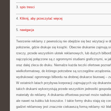
3.
spis tresci
4.
Kliknij, aby przeczytać więcej
5.
nawigacja
Tworzenie reklamy z pewnością nie obejdzie się bez wizytacji w dr
położenie, gdzie drukuje się książki. Obecnie drukarnie zajmują s
rzeczy, przede wszystkim ulotek reklamowych, lub dużych bilbor
najczęściej połączone są z ogromnymi studiami graficznymi, w jak
oraz dalej zleca do druku. Niemalże każda teczki ofertowe pozna
wielkoformatowy, do którego potrzebne są szczególne urządzenia.
wydrukować ogromnego bilbordu na drobnej drukarce biurowej – zw
W ostatnich latach przybywa korporacji zajmujących się drukarst
takich drukarni wykorzystują przede wszystkim jednostki gospoda
materiały do reklamy. A drukarnia offsetowa poznań może nadruko
ale nawet na kubku lub koszulce. I takie formy druku stają się cor
gadżet reklamowy jest znacznie ciekawszą formą reklamy niż błah