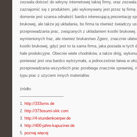
zezwala dotrzeć do witryny internetowej takiej firmy, oraz zezwal
zaznajomić się z produktem, jaki wykonywany jest przez tę firmę.
domenie jest szansa odnaleźć bardzo interesującą prezentację 
brukowej, ale także jej układania, bo firma ta również świadczy us
przeprowadzania prac, związanych z układaniem kostki brukowej.
wymienionych fraz, ale również brukarstwo Zgierz, znacznie ułat
kostki brukowej, gdyż jest to ta sama firma, jaka posiada w tych 
hale produkcyjne. Obecnie wiele chodników, a także dróg, wykonuj
ponieważ jest ona bardzo wytrzymała, a jednocześnie łatwa w uło
przeprowadzania wszystkich prac przebiega znacznie sprawniej, 
typu prac z użyciem innych materiałów.
źródło:
———————————
1.
http://333sms.de
2.
http://373osumi-skk.com
3.
http://4-stundenkoerper.de
4.
http://400-jahre-kapuziner.de
5.
poznaj więcej