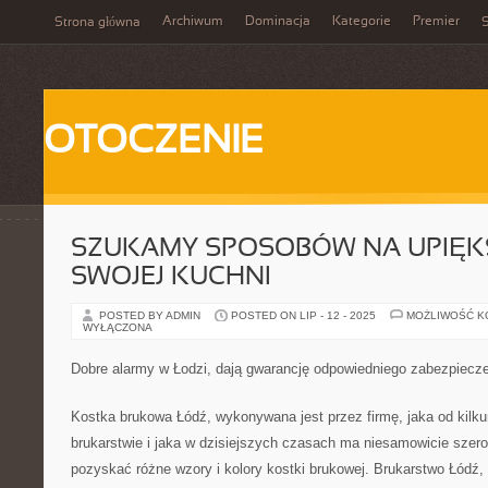
Archiwum
Dominacja
Kategorie
Premier
Strona główna
S
OTOCZENIE
SZUKAMY SPOSOBÓW NA UPIĘK
SWOJEJ KUCHNI
POSTED BY ADMIN
POSTED ON LIP - 12 - 2025
MOŻLIWOŚĆ 
WYŁĄCZONA
Dobre alarmy w Łodzi, dają gwarancję odpowiedniego zabezpiecz
Kostka brukowa Łódź, wykonywana jest przez firmę, jaka od kilkun
brukarstwie i jaka w dzisiejszych czasach ma niesamowicie szero
pozyskać różne wzory i kolory kostki brukowej. Brukarstwo Łódź, t