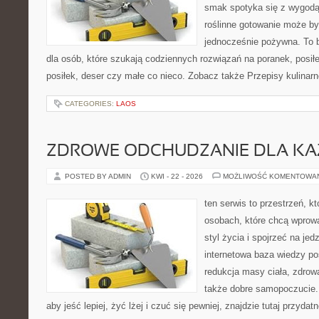
smak spotyka się z wygodą,
roślinne gotowanie może by
jednocześnie pożywna. To 
dla osób, które szukają codziennych rozwiązań na poranek, posił
posiłek, deser czy małe co nieco. Zobacz także Przepisy kulinarn
CATEGORIES:
LAOS
ZDROWE ODCHUDZANIE DLA K
POSTED BY ADMIN
KWI - 22 - 2026
MOŻLIWOŚĆ KOMENTOWA
ten serwis to przestrzeń, k
osobach, które chcą wprowa
styl życia i spojrzeć na je
internetowa baza wiedzy p
redukcja masy ciała, zdrowa
także dobre samopoczucie. 
aby jeść lepiej, żyć lżej i czuć się pewniej, znajdzie tutaj przyda