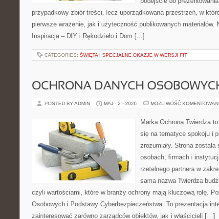
podejście do prezentowania 
przypadkowy zbiór treści, lecz uporządkowana przestrzeń, w któ
pierwsze wrażenie, jak i użyteczność publikowanych materiałów. 
Inspiracja – DIY i Rękodzieło i Dom […]
CATEGORIES:
ŚWIĘTA I SPECJALNE OKAZJE W WERSJI FIT
OCHRONA DANYCH OSOBOWYC
POSTED BY ADMIN
MAJ - 2 - 2026
MOŻLIWOŚĆ KOMENTOWAN
Marka Ochrona Twierdza to 
się na tematyce spokoju i 
zrozumiały. Strona została
osobach, firmach i instytuc
rzetelnego partnera w zakre
sama nazwa Twierdza budzi
czyli wartościami, które w branży ochrony mają kluczową rolę. 
Osobowych i Podstawy Cyberbezpieczeństwa. To prezentacja int
zainteresować zarówno zarządców obiektów, jak i właścicieli […]