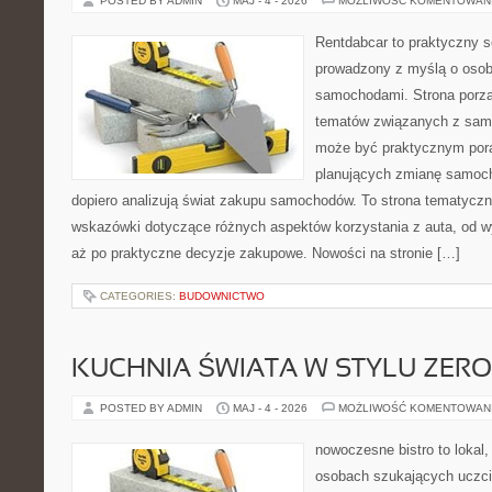
POSTED BY ADMIN
MAJ - 4 - 2026
MOŻLIWOŚĆ KOMENTOWAN
Rentdabcar to praktyczny s
prowadzony z myślą o osoba
samochodami. Strona porzą
tematów związanych z sam
może być praktycznym pora
planujących zmianę samocho
dopiero analizują świat zakupu samochodów. To strona tematycz
wskazówki dotyczące różnych aspektów korzystania z auta, od 
aż po praktyczne decyzje zakupowe. Nowości na stronie […]
CATEGORIES:
BUDOWNICTWO
KUCHNIA ŚWIATA W STYLU ZER
POSTED BY ADMIN
MAJ - 4 - 2026
MOŻLIWOŚĆ KOMENTOWAN
nowoczesne bistro to lokal,
osobach szukających uczci