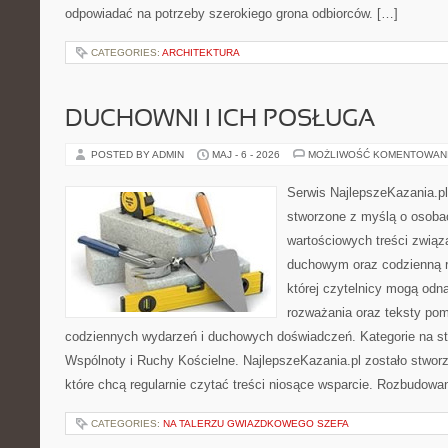
odpowiadać na potrzeby szerokiego grona odbiorców. […]
CATEGORIES:
ARCHITEKTURA
DUCHOWNI I ICH POSŁUGA
POSTED BY ADMIN
MAJ - 6 - 2026
MOŻLIWOŚĆ KOMENTOWAN
Serwis NajlepszeKazania.p
stworzone z myślą o osobac
wartościowych treści związ
duchowym oraz codzienną re
której czytelnicy mogą odn
rozważania oraz teksty pom
codziennych wydarzeń i duchowych doświadczeń. Kategorie na str
Wspólnoty i Ruchy Kościelne. NajlepszeKazania.pl zostało stwor
które chcą regularnie czytać treści niosące wsparcie. Rozbudowa
CATEGORIES:
NA TALERZU GWIAZDKOWEGO SZEFA