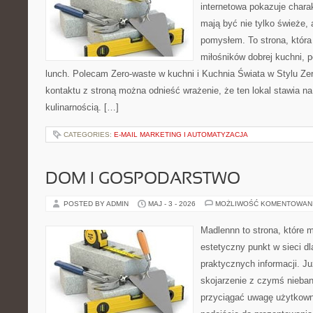
internetowa pokazuje charak
mają być nie tylko świeże, 
pomysłem. To strona, któr
miłośników dobrej kuchni,
lunch. Polecam Zero-waste w kuchni i Kuchnia Świata w Stylu Ze
kontaktu z stroną można odnieść wrażenie, że ten lokal stawia na
kulinarnością. […]
CATEGORIES:
E-MAIL MARKETING I AUTOMATYZACJA
DOM I GOSPODARSTWO
POSTED BY ADMIN
MAJ - 3 - 2026
MOŻLIWOŚĆ KOMENTOWAN
Madlennn to strona, które 
estetyczny punkt w sieci d
praktycznych informacji. 
skojarzenie z czymś nieba
przyciągać uwagę użytkowni