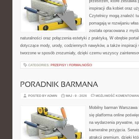
przestrzeń, które zestawia 
inspiracji dla kobiet oraz u
Czytelnicy mogą znaleźć tut
pomagają w rozwijaniu włas
została opracowana z myślą
naturalności oraz połączenia estetyki z praktyką. W obrębie port
dotyczące mody, urody, codziennych nawyków, a także inspiracji 
tworzone w sposób zrozumiały, dzięki czemu wszyscy zaintereso
CATEGORIES:
PRZEPISY I FORMALNOŚCI
PORADNIK BARMANA
POSTED BY ADMIN
MAJ - 9 - 2026
MOŻLIWOŚĆ KOMENTOWAN
Mobilny barman Warszawa t
się platforma online poświę
na wydarzenia prywatne, sp
kameralne przyjęcia. Serwis
atrakcji premium, dzięki k