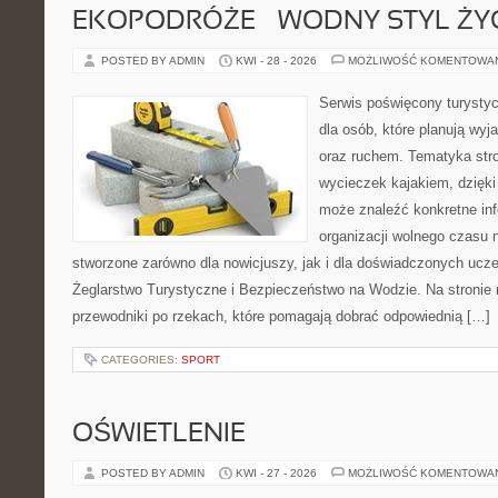
EKOPODRÓŻE – WODNY STYL ŻY
POSTED BY ADMIN
KWI - 28 - 2026
MOŻLIWOŚĆ KOMENTOWA
Serwis poświęcony turystyc
dla osób, które planują wyj
oraz ruchem. Tematyka stro
wycieczek kajakiem, dzięk
może znaleźć konkretne in
organizacji wolnego czasu 
stworzone zarówno dla nowicjuszy, jak i dla doświadczonych ucz
Żeglarstwo Turystyczne i Bezpieczeństwo na Wodzie. Na stroni
przewodniki po rzekach, które pomagają dobrać odpowiednią […]
CATEGORIES:
SPORT
OŚWIETLENIE
POSTED BY ADMIN
KWI - 27 - 2026
MOŻLIWOŚĆ KOMENTOWA