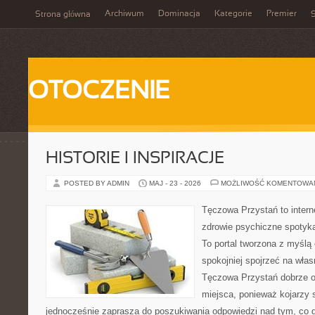
Archiwum
Dominacja
Kategorie
Premier
Strona główna
S
OTOCZENIE
HISTORIE I INSPIRACJE
POSTED BY ADMIN
MAJ - 23 - 2026
MOŻLIWOŚĆ KOMENTOWA
Tęczowa Przystań to intern
zdrowie psychiczne spotyk
To portal tworzona z myślą
spokojniej spojrzeć na wła
Tęczowa Przystań dobrze o
miejsca, ponieważ kojarzy 
jednocześnie zaprasza do poszukiwania odpowiedzi nad tym, co d