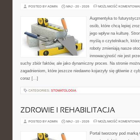
POSTED BY ADMIN
MAJ - 20 - 2026
MOŻLIWOŚĆ KOMENTOWA
Augmentyka to futurystyczn
osób, które chcą lepiej zro
jego wpływ na kulturę. Stro
myślą o czytelnikach, którzy
roboty zmieniają nasze oto
innowacyjność nie jest prze
suchy zbiór faktów, ale jako dynamiczny proces. Na stronie moż
zagadnieniom, które jeszcze niedawno kojarzyły się głównie z cy
coraz […]
CATEGORIES:
STOMATOLOGIA
ZDROWIE I REHABILITACJA
POSTED BY ADMIN
MAJ - 10 - 2026
MOŻLIWOŚĆ KOMENTOWA
Portal tworzony pod marką