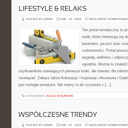
LIFESTYLE & RELAKS
POSTED BY ADMIN
KWI - 19 - 2026
MOŻLIWOŚĆ KOMENTOWA
Ten portal tematyczny to p
osób, które interesują się
basenami, jacuzzi oraz sz
codzienności. Portal porus
wygodą, wellness i odpocz
ogrodzie. Można tu znaleźć 
użytkowników stawiających pierwsze kroki, ale również dla miło
rozwiązań. Zobacz także Aranżacje i Inspiracje i Akcesoria i Gad
jest rozległa tematyka. Nie mamy tu do czynienia z […]
CATEGORIES:
KOLEJ W EUROPIE
WSPÓŁCZESNE TRENDY
POSTED BY ADMIN
KWI - 15 - 2026
MOŻLIWOŚĆ KOMENTOWA