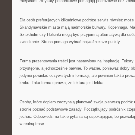
miejscami. Artykuły poradnikowe pomagają podróżować bez zbędn
Dla osób preferujących kilkudniowe podróże serwis również może 
Skandynawskie miasta mają nadmorskie bulwary. Kopenhaga, Ma
Sztokholm czy Helsinki mogą być przyjemną alternatywą dla osób
zwiedzanie. Strona pomaga wybrać najważniejsze punkty.
Forma prezentowania treści jest nastawiony na inspirację. Tekst
przystępne, a jednocześnie barwne. To ważne, ponieważ dobry blo
jedynie powielać oczywistych informacji, ale powinien także prowa
kroku. Taka forma sprawia, że lektura jest lekka.
Osoby, które dopiero zaczynają planować swoją pierwszą podróż 
stronie poznać podstawowe zasady. Początkujący podróżnik częst
jechać. Odpowiedzi na takie pytania są uspokajające, bo pozwala
w realną trasę.