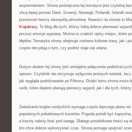
wspomnieniem. Strona poświęcona tej tematyce jest czytelną baz
chcą lepiej poznać Danii, Szwecji, Norwegii, Finlandii, Islandii or
przestrzeń tworzy niezwykłą atmosferę. Nowości na stronie to Mia
Krajobrazy
. To blog dla tych, którzy lubią dobrze planować wyjazd
poczuć emocje wyprawy. Można tu znaleźć opisy miejsc, które 
błędów. Tematyka strony obejmuje zarówno kultowe trasy, jak i pr
często decydują o tym, czy podróż staje się udana.
Dużym atutem tej strony jest umiejętne połączenie podróżniczy
opisem. Czytelnik nie otrzymuje wyłącznie prostych notatek, lec
jak wygląda podróżowanie po Północy. Dzięki temu strona może b
osób, które dopiero planują pierwszy wyjazd, jak i dla tych, któ
Zwiedzanie krajów nordyckich wymaga często lepszego planu niż 
popularnych południowych kurortów. Pogoda potrafi być kapryśna,
a koszty należy brać pod uwagę. Dlatego poradnikowe treści są 
kto chce dobrze wykorzystać czas. Strona pomaga spojrzeć szerz