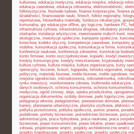
kulturowa
,
edukacja medyczna
,
edukacja miejska
,
edukacja rolni
edukacja zawodowa
,
edukacja zdrowotna
,
elektromobilność
,
elek
folklorystyczne
,
festiwale ludowe
,
finanse korporacyjne
,
finanse p
działalności
,
finansowanie nauki
,
fintech
,
folklor regionalny
,
fotogr
reportażowa
,
fotowoltaika materiały
,
fundusze inkubacyjne
,
gospod
komunalna
,
gry edukacyjne offline
,
gry logiczne
,
hardware PC
,
he
infrastruktura cyfrowa
,
infrastruktura drogowa
,
inkubatory przedsię
startupów
,
instalacje artystyczne
,
inwestowanie małych kwot
,
inw
ekologiczne
,
inwestycje społeczne
,
kampanie społeczne
,
kancela
know-how
,
kodeks etyczny
,
kompetencje zawodowe
,
komputery 
mobilne
,
komunikacja społeczna
,
komunikacja w firmie
,
komunika
konferencje naukowe
,
konferencje zdrowotne
,
konstrukcje budowl
konto firmowe
,
konto oszczędnościowe
,
kopiarki
,
kredyt inwestyc
kredyty konsumpcyjne
,
kredyty mieszkaniowe
,
kryptowaluty inwe
kultura cyfrowa
,
kultura miejska
,
kultura organizacyjna
,
kursy spec
operacyjny
,
leczenie
,
liceum
,
logopedia
,
lotniska regionalne
,
maga
polityczny
,
materiały biurowe
,
meble biurowe
,
meble ogrodowe
,
me
miejskie ogrodnictwo
,
mikroekonomia
,
mikroelektronika
,
mikrofin
rynku inwestycji
,
monitorowanie zdrowia
,
multimedia edukacyjne
,
danych osobowych
,
ochrona konsumenta
,
ochrona konsumentów
medyczna
,
ogród zimowy
,
oleje
,
opieka przedszkolna
,
oprogramow
organizacja dokumentów
,
ozdoby domowe
,
parki logistyczne
,
pas
pielęgnacja włosów
,
pielęgniarstwo
,
piwowarstwo domowe
,
planow
kariery
,
planowanie urbanistyczne
,
plastyka użytkowa
,
płatności 
polityka przestrzenna
,
polityka społeczna
,
pomoc prawna
,
poradni
podatkowe
,
portrety biznesowe
,
pośrednictwo biznesowe
,
pożycz
administracyjna
,
praca hybrydowa
,
praca naukowa
,
praca zespoło
biznesowe
,
prawo konsumenckie
,
prawo lokalne
,
prawo spadkowe
zdrowia
,
projektowanie wnętrz
,
projekty architektoniczne wnętrz
,
p
projekty krajobrazowe
,
projekty społeczne
,
projekty społeczne mie