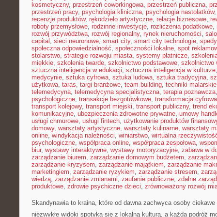
kosmetyczny
,
przestrzeń coworkingowa
,
przestrzeń publiczna
,
pr
przestrzeń pracy
,
psychologia kliniczna
,
psychologia nastolatków
recenzje produktów
,
rękodzieło artystyczne
,
relacje biznesowe
,
re
roboty przemysłowe
,
rodzinne inwestycje
,
rozliczenia podatkowe
,
rozwój przywództwa
,
rozwój regionalny
,
rynek nieruchomości
,
sal
capital
,
sieci neuronowe
,
smart city
,
smart city technologie
,
spedy
społeczna odpowiedzialność
,
społeczności lokalne
,
spot reklamo
stolarstwo
,
strategie rozwoju miasta
,
systemy płatnicze
,
szkoleni
miękkie
,
szkolenia twarde
,
szkolnictwo podstawowe
,
szkolnictwo
sztuczna inteligencja w edukacji
,
sztuczna inteligencja w kulturze
medycynie
,
sztuka cyfrowa
,
sztuka ludowa
,
sztuka tradycyjna
,
sz
użytkowa
,
taras
,
targi branżowe
,
team building
,
techniki malarskie
telemedycyna
,
telemedycyna specjalistyczna
,
terapia poznawcza
psychologiczne
,
transakcje bezgotówkowe
,
transformacja cyfrowa
transport kolejowy
,
transport miejski
,
transport publiczny
,
trend e
komunikacyjne
,
ubezpieczenia zdrowotne prywatne
,
umowy handl
usługi chmurowe
,
usługi fintech
,
użytkowanie produktów finansow
domowy
,
warsztaty artystyczne
,
warsztaty kulinarne
,
warsztaty m
online
,
windykacja należności
,
winiarstwo
,
wirtualna rzeczywistoś
psychologiczne
,
współpraca online
,
współpraca zespołowa
,
wspom
biur
,
wystawy interaktywne
,
wystawy motoryzacyjne
,
zabawa w d
zarządzanie biurem
,
zarządzanie domowym budżetem
,
zarządzan
zarządzanie kryzysem
,
zarządzanie majątkiem
,
zarządzanie mak
marketingiem
,
zarządzanie ryzykiem
,
zarządzanie stresem
,
zarzą
wiedzą
,
zarządzanie zmianami
,
zaufanie publiczne
,
zdalne zarzą
produktowe
,
zdrowie psychiczne dzieci
,
zrównoważony rozwój mi
Skandynawia to kraina, które od dawna zachwyca osoby ciekawe 
niezwykłe widoki spotyka się z lokalną kulturą, a każda podróż 