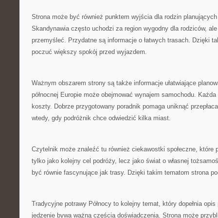
Strona może być również punktem wyjścia dla rodzin planujących
Skandynawia często uchodzi za region wygodny dla rodziców, ale 
przemyśleć. Przydatne są informacje o łatwych trasach. Dzięki t
poczuć większy spokój przed wyjazdem.
Ważnym obszarem strony są także informacje ułatwiające planow
północnej Europie może obejmować wynajem samochodu. Każda z
koszty. Dobrze przygotowany poradnik pomaga uniknąć przepłacan
wtedy, gdy podróżnik chce odwiedzić kilka miast.
Czytelnik może znaleźć tu również ciekawostki społeczne, które
tylko jako kolejny cel podróży, lecz jako świat o własnej tożsam
być równie fascynujące jak trasy. Dzięki takim tematom strona po
Tradycyjne potrawy Północy to kolejny temat, który dopełnia opi
jedzenie bywa ważną częścią doświadczenia. Strona może przybli