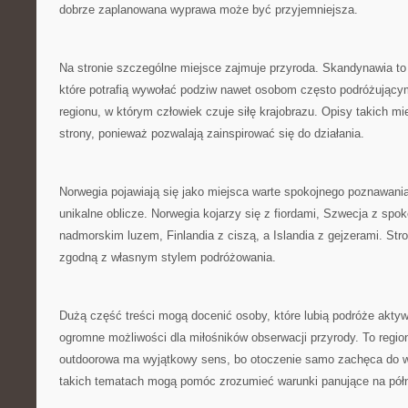
dobrze zaplanowana wyprawa może być przyjemniejsza.
Na stronie szczególne miejsce zajmuje przyroda. Skandynawia to 
które potrafią wywołać podziw nawet osobom często podróżującym
regionu, w którym człowiek czuje siłę krajobrazu. Opisy takich 
strony, ponieważ pozwalają zainspirować się do działania.
Norwegia pojawiają się jako miejsca warte spokojnego poznawani
unikalne oblicze. Norwegia kojarzy się z fiordami, Szwecja z spo
nadmorskim luzem, Finlandia z ciszą, a Islandia z gejzerami. Str
zgodną z własnym stylem podróżowania.
Dużą część treści mogą docenić osoby, które lubią podróże akty
ogromne możliwości dla miłośników obserwacji przyrody. To regio
outdoorowa ma wyjątkowy sens, bo otoczenie samo zachęca do wy
takich tematach mogą pomóc zrozumieć warunki panujące na pół