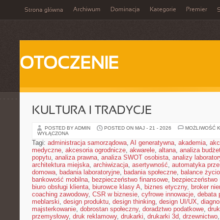
Archiwum
Dominacja
Kategorie
Premier
Strona główna
S
OTOCZENIE
KULTURA I TRADYCJE
POSTED BY ADMIN
POSTED ON MAJ - 21 - 2026
MOŻLIWOŚĆ 
WYŁĄCZONA
Tagi:
administracja samorządowa
,
AI generatywna
,
akademia
,
akc
medyczne
,
akcesoria ogrodnicze
,
akwarele
,
altana
,
analiza budże
popytu
,
analiza prawna
,
analiza SWOT osobista
,
analizy laborator
architektura miejska
,
archiwizacja
,
asertywność
,
automatyka prz
domowa
,
badania laboratoryjne
,
badania społeczne
,
balance życi
bankowość mobilna
,
bezpieczeństwo finansowe
,
bezpieczeństwo 
biuro obsługi klienta
,
biurowce klasy A
,
biznes etyczny
,
broker ni
coaching zawodowy
,
CSR w biznesie
,
cyfrowe innowacje
,
debata 
meblarski
,
design produktu
,
design thinking
,
design UI/UX
,
diagno
majsterkowanie
,
dobrostan społeczny
,
doradztwo podatkowe
,
dru
przemysłowy
,
druk reklamowy
,
drukarki
,
drukarki 3d
,
drzewnictwo