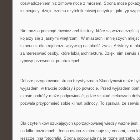
doświadczeniem niż zimowe noce z mrozem. Strona może pokazy
inspirujący, dzięki czemu czytelnik łatwiej decyduje, jaki typ wy
Nie można pominąć również architektury, które są ważną częścią
kojarzy się z jasnymi wnętrzami. W miastach i mniejszych miejs
szacunek dla krajobrazu wpływają na jakość życia. Artykuły o ta
zainteresować osoby, które lubią architekturę. Dzięki nim serwis st
typowy przewodnik po atrakcjach.
Dobrze przygotowana strona turystyczna o Skandynawii może być
wyjazdem, w trakcie podróży i po powrocie. Przed wyjazdem po
czasie podróży może podpowiadać, gdzie szukać ciekawych doś
pozwala przypomnieć sobie klimat północy. To sprawia, że serwis 
Dla czytelników szukających uporządkowanej wiedzy ważne jest,
na kilku poziomach. Jedna osoba zainteresuje się cenami, inna lo
jeszcze inna fotografią. Strona odpowiada na te różne potrzeby, 