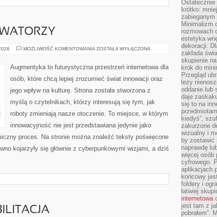
Ostateczni
krótko: mnie
zabieganym 
Minimalizm c
OWATORZY
rozmowach o 
estetyka wnę
dekoracji. Dl
STARTUPY
 2026
MOŻLIWOŚĆ KOMENTOWANIA
ZOSTAŁA WYŁĄCZONA
zakłada świa
I
INNOWATORZY
skupienie n
Augmentyka to futurystyczna przestrzeń internetowa dla
krok do mini
Przegląd ubr
osób, które chcą lepiej zrozumieć świat innowacji oraz
leży nienos
oddanie lub 
jego wpływ na kulturę. Strona została stworzona z
daje zaskaku
myślą o czytelnikach, którzy interesują się tym, jak
się to na in
przedmiotami
roboty zmieniają nasze otoczenie. To miejsce, w którym
kiedyś”, szu
innowacyjność nie jest przedstawiana jedynie jako
zakurzone d
wizualny i m
amiczny proces. Na stronie można znaleźć teksty poświęcone
by zostawić 
naprawdę lub
wno kojarzyły się głównie z cyberpunkowymi wizjami, a dziś
więcej osób 
cyfrowego. P
aplikacjach p
końcowy jest
foldery i ogr
łatwiej skup
internetowa
c
jest tam z j
ILITACJA
pobrałem”. 