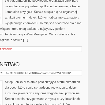
się platforma online poświęcona organizacji drink baru
na wydarzenia prywatne, spotkania biznesowe, a także
kameralne przyjęcia. Serwis skupia się na organizacji
atrakcji premium, dzięki którym każda impreza nabiera
wyjątkowego charakteru. To miejsce stworzone dla osób
związań, które chcą zadbać o najwyższy poziom
ci to Szampany i Wina Musujące i Wina i Winnice. Na
wiązane z sztuką […]
MPREZOWE
EŃSTWO
CYBERBEZPIECZEŃSTWO
026
MOŻLIWOŚĆ KOMENTOWANIA
ZOSTAŁA WYŁĄCZONA
Sklep-Feniks.pl to stale poszerzająca ofertę przestrzeń
dla osób, które cenią sprawdzone rozwiązania, dobry
stosunek jakości do ceny oraz wygodę zakupów online.
Strona została przygotowana z myślą o użytkownikach
poszukujących funkcjonalnych rozwiązań, które