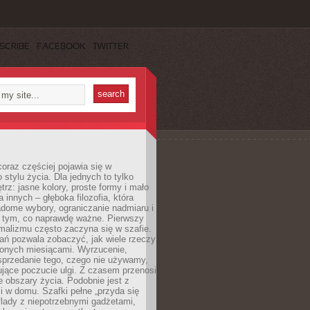
SCRIBE
FACEBOOK
TWITTER
oraz częściej pojawia się w
stylu życia. Dla jednych to tylko
trz: jasne kolory, proste formy i mało
a innych – głęboka filozofia, która
dome wybory, ograniczanie nadmiaru i
a tym, co naprawdę ważne. Pierwszy
malizmu często zaczyna się w szafie.
ań pozwala zobaczyć, jak wiele rzeczy
zonych miesiącami. Wyrzucenie,
sprzedanie tego, czego nie używamy,
jące poczucie ulgi. Z czasem przenosi
ne obszary życia. Podobnie jest z
 w domu. Szafki pełne „przyda się
flady z niepotrzebnymi gadżetami,