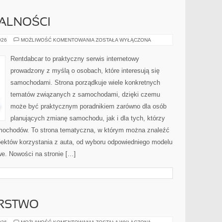
MALNOŚCI
PRZEPISY
026
MOŻLIWOŚĆ KOMENTOWANIA
ZOSTAŁA WYŁĄCZONA
I
FORMALNOŚCI
Rentdabcar to praktyczny serwis internetowy
prowadzony z myślą o osobach, które interesują się
samochodami. Strona porządkuje wiele konkretnych
tematów związanych z samochodami, dzięki czemu
może być praktycznym poradnikiem zarówno dla osób
planujących zmianę samochodu, jak i dla tych, którzy
amochodów. To strona tematyczna, w którym można znaleźć
ektów korzystania z auta, od wyboru odpowiedniego modelu
e. Nowości na stronie […]
ARSTWO
DOM