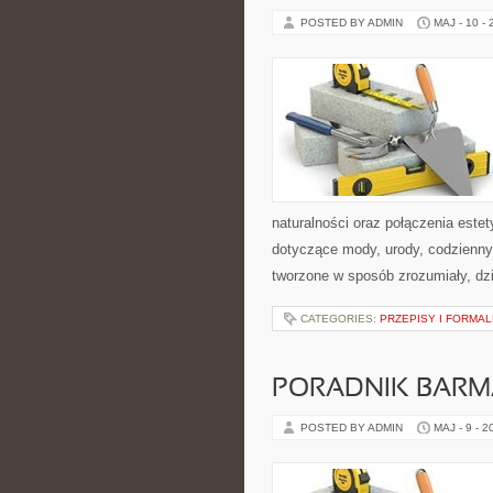
POSTED BY ADMIN
MAJ - 10 -
naturalności oraz połączenia este
dotyczące mody, urody, codziennyc
tworzone w sposób zrozumiały, dz
CATEGORIES:
PRZEPISY I FORMA
PORADNIK BAR
POSTED BY ADMIN
MAJ - 9 - 2