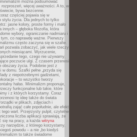
e minimalizm można podsumować
j rozproszeń, więcej uważności. A to, w
świecie, bywa bezcenne.
oraz częściej pojawia się w
stylu życia. Dla jednych to tylko
trz: jasne kolory, proste formy i mało
a innych – głęboka filozofia, która
dome wybory, ograniczanie nadmiaru i
a tym, co naprawdę ważne. Pierwszy
malizmu często zaczyna się w szafie.
ań pozwala zobaczyć, jak wiele rzeczy
zonych miesiącami. Wyrzucenie,
sprzedanie tego, czego nie używamy,
jące poczucie ulgi. Z czasem przenosi
ne obszary życia. Podobnie jest z
 w domu. Szafki pełne „przyda się
flady z niepotrzebnymi gadżetami,
ekoracje – to wszystko tworzy
entalny hałas. Minimalizm proponuje,
rzeczy funkcjonalne lub takie, które
imy i z których korzystamy. Coraz
przenosi tę ideę także do świata
orządki w plikach, zdjęciach i
otrafią zająć całe popołudnie, ale efekt
 tego wart. Przejrzysty pulpit, czytelne
aniczona liczba aplikacji sprawiają, że
ić się na pracy, a każda
witryna
zy narzędzie, z którego korzystamy,
akiegoś powodu – a nie „bo kiedyś
Minimalizm to także świadome