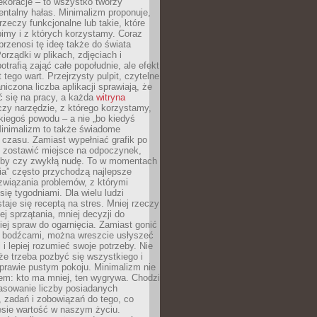
ekoracje – to wszystko tworzy
entalny hałas. Minimalizm proponuje,
rzeczy funkcjonalne lub takie, które
imy i z których korzystamy. Coraz
przenosi tę ideę także do świata
orządki w plikach, zdjęciach i
otrafią zająć całe popołudnie, ale efekt
 tego wart. Przejrzysty pulpit, czytelne
aniczona liczba aplikacji sprawiają, że
ić się na pracy, a każda
witryna
zy narzędzie, z którego korzystamy,
akiegoś powodu – a nie „bo kiedyś
Minimalizm to także świadome
 czasu. Zamiast wypełniać grafik po
o zostawić miejsce na odpoczynek,
bby czy zwykłą nudę. To w momentach
nia” często przychodzą najlepsze
związania problemów, z którymi
ię tygodniami. Dla wielu ludzi
taje się receptą na stres. Mniej rzeczy
j sprzątania, mniej decyzji do
iej spraw do ogarnięcia. Zamiast gonić
i bodźcami, można wreszcie usłyszeć
 i lepiej rozumieć swoje potrzeby. Nie
że trzeba pozbyć się wszystkiego i
prawie pustym pokoju. Minimalizm nie
em: kto ma mniej, ten wygrywa. Chodzi
asowanie liczby posiadanych
 zadań i zobowiązań do tego, co
esie wartość w naszym życiu.