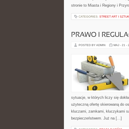
stronie to Miasta i Regiony i Przyr
CATEGORIES:
STREET ART I SZT
PRAWO I REGULA
POSTED BY ADMIN
MAJ - 21 -
sytuacje, w których liczy się dok
użyteczną ofertę skierowaną do o
kluczami, zamkami, kluczykami 
bezpieczeństwem. Już na […]