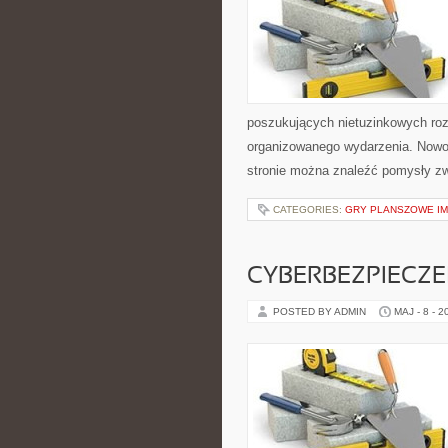
poszukujących nietuzinkowych ro
organizowanego wydarzenia. Nowoś
stronie można znaleźć pomysły z
CATEGORIES:
GRY PLANSZOWE I
CYBERBEZPIECZ
POSTED BY ADMIN
MAJ - 8 - 2