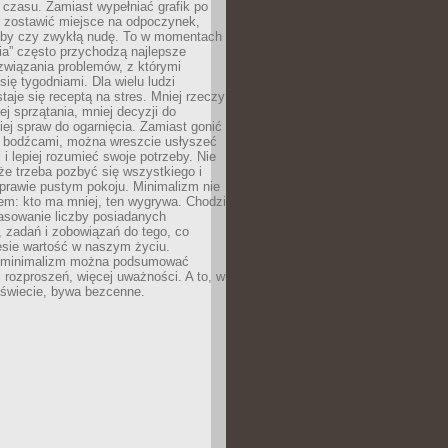
 czasu. Zamiast wypełniać grafik po
o zostawić miejsce na odpoczynek,
bby czy zwykłą nudę. To w momentach
nia” często przychodzą najlepsze
związania problemów, z którymi
ię tygodniami. Dla wielu ludzi
taje się receptą na stres. Mniej rzeczy
j sprzątania, mniej decyzji do
iej spraw do ogarnięcia. Zamiast gonić
i bodźcami, można wreszcie usłyszeć
 i lepiej rozumieć swoje potrzeby. Nie
że trzeba pozbyć się wszystkiego i
prawie pustym pokoju. Minimalizm nie
em: kto ma mniej, ten wygrywa. Chodzi
asowanie liczby posiadanych
 zadań i zobowiązań do tego, co
esie wartość w naszym życiu.
e minimalizm można podsumować
j rozproszeń, więcej uważności. A to, w
świecie, bywa bezcenne.