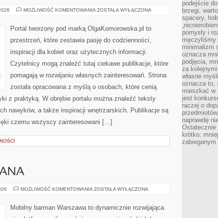
podejście do
ZDROWIE
brzegi, wart
 2026
MOŻLIWOŚĆ KOMENTOWANIA
ZOSTAŁA WYŁĄCZONA
I
spacery, ho
REHABILITACJA
„nicnierobie
Portal tworzony pod marką OlgaKomorowska.pl to
pomysły i ro
męczyliśmy s
przestrzeń, które zestawia pasję do codzienności,
minimalizm s
inspiracji dla kobiet oraz użytecznych informacji.
oznacza mnie
podjęcia, mn
Czytelnicy mogą znaleźć tutaj ciekawe publikacje, które
za kolejnym
pomagają w rozwijaniu własnych zainteresowań. Strona
własne myśli
oznacza to, 
została opracowana z myślą o osobach, które cenią
mieszkać w 
jest konkurs
tyki z praktyką. W obrębie portalu można znaleźć teksty
raczej o dop
h nawyków, a także inspiracji wnętrzarskich. Publikacje są
przedmiotów,
naprawdę ni
ięki czemu wszyscy zainteresowani […]
Ostateczni
krótko: mnie
LNOŚCI
zabieganym 
MANA
PORADNIK
026
MOŻLIWOŚĆ KOMENTOWANIA
ZOSTAŁA WYŁĄCZONA
BARMANA
Mobilny barman Warszawa to dynamicznie rozwijająca