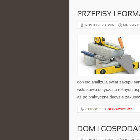
PRZEPISY I FOR
POSTED BY ADMIN
MAJ - 4 - 2
dopiero analizują świat zakupu s
wskazówki dotyczące różnych asp
aż po praktyczne decyzje zakupow
CATEGORIES:
BUDOWNICTWO
DOM I GOSPOD