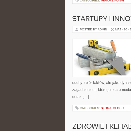
CATEGORIES:
PRACA Z KOŃMI
STARTUPY I INN
POSTED BY ADMIN
MAJ - 20 -
suchy zbiór faktów, ale jako dyn
zagadnieniom, które jeszcze nieda
coraz […]
CATEGORIES:
STOMATOLOGIA
ZDROWIE I REHAB