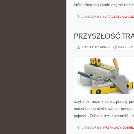
które chcą regularnie czytać treś
CATEGORIES:
NA TALERZU GWIAZ
PRZYSZŁOŚĆ TR
POSTED BY ADMIN
MAJ - 5 - 2
czytelnik może znaleźć porady pr
codziennego użytkowania, przygo
pojazdu. Zobacz też: Łączność i In
CATEGORIES:
PRZYKŁADY DOBREJ