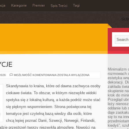
cja
Kategorie
Premier
Tagi
Spis Treści
SUB
YCJE
Minimalizm c
rozmowach o 
KULTURA
 2026
MOŻLIWOŚĆ KOMENTOWANIA
ZOSTAŁA WYŁĄCZONA
estetyka wnę
I
TRADYCJE
dekoracji. Dl
Skandynawia to kraina, które od dawna zachwyca osoby
zakłada świa
skupienie n
ciekawe świata. To obszar, w którym niezwykłe widoki
krok do mini
Przegląd ubr
spotyka się z lokalną kulturą, a każda podróż może stać
leży nienos
się pięknym wspomnieniem. Strona poświęcona tej
oddanie lub 
daje zaskaku
tematyce jest czytelną bazą wiedzy dla osób, które
się to na in
chcą lepiej poznać Danii, Szwecji, Norwegii, Finlandii,
przedmiotami
kiedyś”, szu
 gdzie przestrzeń tworzy niezwykłą atmosferę. Nowości na