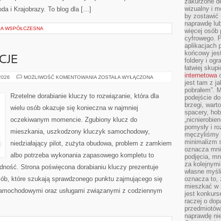
zakurzone d
wizualny i m
oda i Krajobrazy. To blog dla […]
by zostawić 
naprawdę lub
UKA WSPÓŁCZESNA
więcej osób 
cyfrowego. P
aplikacjach p
końcowy jest
CJE
foldery i ogr
łatwiej skup
internetowa
c
PRAWO
 2026
MOŻLIWOŚĆ KOMENTOWANIA
ZOSTAŁA WYŁĄCZONA
jest tam z j
I
REGULACJE
pobrałem”. 
Rzetelne dorabianie kluczy to rozwiązanie, która dla
podejście do
brzegi, wart
wielu osób okazuje się konieczna w najmniej
spacery, ho
oczekiwanym momencie. Zgubiony klucz do
„nicnierobie
pomysły i ro
mieszkania, uszkodzony kluczyk samochodowy,
męczyliśmy s
minimalizm s
niedziałający pilot, zużyta obudowa, problem z zamkiem
oznacza mnie
albo potrzeba wykonania zapasowego kompletu to
podjęcia, mn
za kolejnym
ładność. Strona poświęcona dorabianiu kluczy prezentuje
własne myśli
sób, które szukają sprawdzonego punktu zajmującego się
oznacza to, 
mieszkać w 
samochodowymi oraz usługami związanymi z codziennym
jest konkurs
raczej o dop
przedmiotów,
naprawdę ni