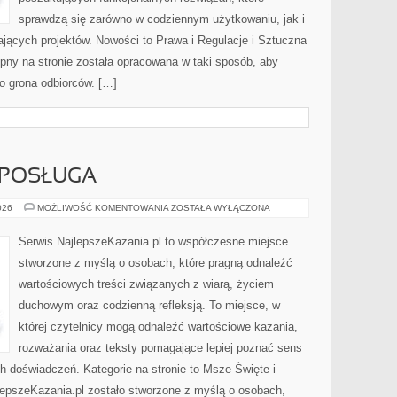
sprawdzą się zarówno w codziennym użytkowaniu, jak i
ających projektów. Nowości to Prawa i Regulacje i Sztuczna
tępny na stronie została opracowana w taki sposób, aby
o grona odbiorców. […]
 POSŁUGA
DUCHOWNI
026
MOŻLIWOŚĆ KOMENTOWANIA
ZOSTAŁA WYŁĄCZONA
I
ICH
POSŁUGA
Serwis NajlepszeKazania.pl to współczesne miejsce
stworzone z myślą o osobach, które pragną odnaleźć
wartościowych treści związanych z wiarą, życiem
duchowym oraz codzienną refleksją. To miejsce, w
której czytelnicy mogą odnaleźć wartościowe kazania,
rozważania oraz teksty pomagające lepiej poznać sens
 doświadczeń. Kategorie na stronie to Msze Święte i
lepszeKazania.pl zostało stworzone z myślą o osobach,