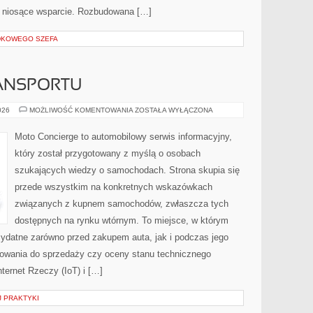
ci niosące wsparcie. Rozbudowana […]
DKOWEGO SZEFA
ANSPORTU
PRZYSZŁOŚĆ
026
MOŻLIWOŚĆ KOMENTOWANIA
ZOSTAŁA WYŁĄCZONA
TRANSPORTU
Moto Concierge to automobilowy serwis informacyjny,
który został przygotowany z myślą o osobach
szukających wiedzy o samochodach. Strona skupia się
przede wszystkim na konkretnych wskazówkach
związanych z kupnem samochodów, zwłaszcza tych
dostępnych na rynku wtórnym. To miejsce, w którym
zydatne zarówno przed zakupem auta, jak i podczas jego
towania do sprzedaży czy oceny stanu technicznego
ternet Rzeczy (IoT) i […]
 PRAKTYKI