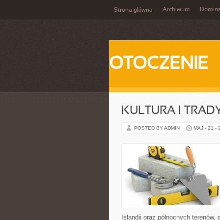
Archiwum
Domina
Strona główna
OTOCZENIE
KULTURA I TRAD
POSTED BY ADMIN
MAJ - 21 -
Islandii oraz północnych terenów,