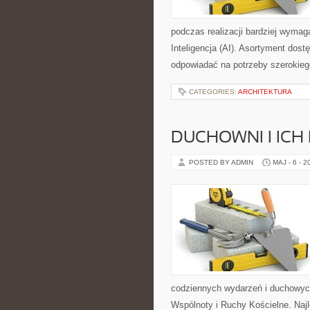
podczas realizacji bardziej wymag
Inteligencja (AI). Asortyment dos
odpowiadać na potrzeby szerokieg
CATEGORIES:
ARCHITEKTURA
DUCHOWNI I ICH
POSTED BY ADMIN
MAJ - 6 - 2
codziennych wydarzeń i duchowych
Wspólnoty i Ruchy Kościelne. Naj