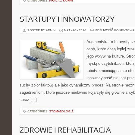
CATEGORIES:
PRACA Z KOŃMI
STARTUPY I INNOWATORZY
POSTED BY ADMIN
MAJ - 20 - 2026
MOŻLIWOŚĆ KOMENTOWA
Augmentyka to futurystyczn
osób, które chcą lepiej zro
jego wpływ na kulturę. Stro
myślą o czytelnikach, którzy
roboty zmieniają nasze oto
innowacyjność nie jest prze
suchy zbiór faktów, ale jako dynamiczny proces. Na stronie moż
zagadnieniom, które jeszcze niedawno kojarzyły się głównie z cy
coraz […]
CATEGORIES:
STOMATOLOGIA
ZDROWIE I REHABILITACJA