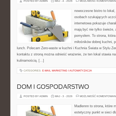
POSTED BY ADMIN
MAJ - 4 - 2026
MOŻLIWOŚĆ KOMENTOWAN
nowoczesne bistro to lokal,
osobach szukających uczci
internetowa pokazuje charak
mają być nie tylko świeże, 
pomysłem. To strona, któr
miłośników dobrej kuchni,
lunch. Polecam Zero-waste w kuchni i Kuchnia Świata w Stylu Ze
kontaktu z stroną można odnieść wrażenie, że ten lokal stawia na
kulinarnością. […]
CATEGORIES:
E-MAIL MARKETING I AUTOMATYZACJA
DOM I GOSPODARSTWO
POSTED BY ADMIN
MAJ - 3 - 2026
MOŻLIWOŚĆ KOMENTOWAN
Madlennn to strona, które 
estetyczny punkt w sieci d