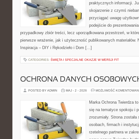
praktycznych informacji. 
skojarzenie z czymś nieba
przyciągać uwagę użytkowni
podejście do prezentowania 
przypadkowy zbiór treści, lecz uporządkowana przestrzeń, w któ
pierwsze wrażenie, jak i użyteczność publikowanych materiałów. 
Inspiracja – DIY i Rękodzieło i Dom […]
CATEGORIES:
ŚWIĘTA I SPECJALNE OKAZJE W WERSJI FIT
OCHRONA DANYCH OSOBOWYC
POSTED BY ADMIN
MAJ - 2 - 2026
MOŻLIWOŚĆ KOMENTOWAN
Marka Ochrona Twierdza to 
się na tematyce spokoju i 
zrozumiały. Strona została
osobach, firmach i instytuc
rzetelnego partnera w zakre