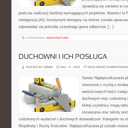
sprawdzą się zarówno w co
podczas realizacji bardziej wymagających projektów. Nowości to 
Inteligencja (AI). Asortyment dostępny na stronie została opraco
odpowiadać na potrzeby szerokiego grona odbiorców. […]
CATEGORIES:
ARCHITEKTURA
DUCHOWNI I ICH POSŁUGA
POSTED BY ADMIN
MAJ - 6 - 2026
MOŻLIWOŚĆ KOMENTOWAN
Serwis NajlepszeKazania.p
stworzone z myślą o osobac
wartościowych treści związ
duchowym oraz codzienną re
której czytelnicy mogą odn
rozważania oraz teksty pom
codziennych wydarzeń i duchowych doświadczeń. Kategorie na str
Wspólnoty i Ruchy Kościelne. NajlepszeKazania.pl zostało stwor