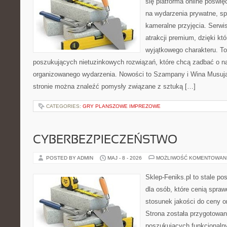
się platforma online poświę
na wydarzenia prywatne, sp
kameralne przyjęcia. Serwis
atrakcji premium, dzięki k
wyjątkowego charakteru. To
poszukujących nietuzinkowych rozwiązań, które chcą zadbać o 
organizowanego wydarzenia. Nowości to Szampany i Wina Musując
stronie można znaleźć pomysły związane z sztuką […]
CATEGORIES:
GRY PLANSZOWE IMPREZOWE
CYBERBEZPIECZEŃSTWO
POSTED BY ADMIN
MAJ - 8 - 2026
MOŻLIWOŚĆ KOMENTOWAN
Sklep-Feniks.pl to stale po
dla osób, które cenią spra
stosunek jakości do ceny o
Strona została przygotowa
poszukujących funkcjonalny