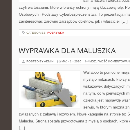
sama nazwa Twierdza budzi
czyli wartościami, które w branży ochrony mają kluczową rolę. 
Osobowych i Podstawy Cyberbezpieczeństwa. To prezentacja int
zainteresować zarówno zarządców obiektów, jak i właścicieli […]
CATEGORIES:
ROZRYWKA
WYPRAWKA DLA MALUSZKA
POSTED BY ADMIN
MAJ - 1 - 2026
MOŻLIWOŚĆ KOMENTOWAN
Wallaboo to pomocne miejs
myślą o rodzicach, którzy
wskazówek dotyczących mal
na tym, co w pierwszych mi
dziecka jest naprawdę ważn
serwis, w którym można zn
związanych z zabawą i rozwojem. Nowe kategorie na stronie to: Se
Malucha. Strona została przygotowana z myślą o osobach, któr
[…]