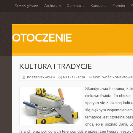
Archiwum
Dominacja
Kategorie
Premier
Strona główna
S
OTOCZENIE
KULTURA I TRADYCJE
POSTED BY ADMIN
MAJ - 21 - 2026
MOŻLIWOŚĆ KOMENTOWA
Skandynawia to kraina, kt
ciekawe świata. To obszar,
spotyka się z lokalną kult
się pięknym wspomnieniem.
tematyce jest czytelną bazą
chcą lepiej poznać Danii, Sz
Islandii oraz północnych terenów, gdzie przestrzeń tworzy niezwy