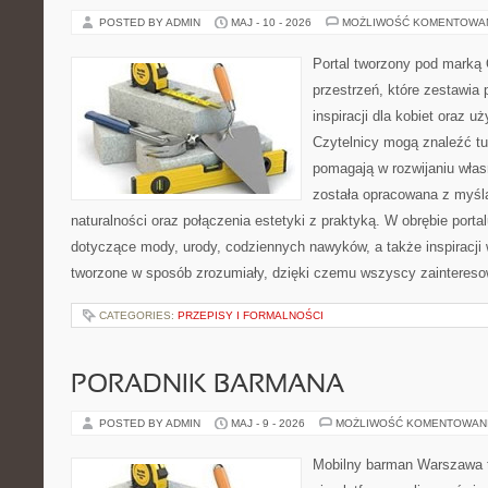
POSTED BY ADMIN
MAJ - 10 - 2026
MOŻLIWOŚĆ KOMENTOWA
Portal tworzony pod marką
przestrzeń, które zestawia 
inspiracji dla kobiet oraz u
Czytelnicy mogą znaleźć tut
pomagają w rozwijaniu włas
została opracowana z myślą
naturalności oraz połączenia estetyki z praktyką. W obrębie port
dotyczące mody, urody, codziennych nawyków, a także inspiracji 
tworzone w sposób zrozumiały, dzięki czemu wszyscy zaintereso
CATEGORIES:
PRZEPISY I FORMALNOŚCI
PORADNIK BARMANA
POSTED BY ADMIN
MAJ - 9 - 2026
MOŻLIWOŚĆ KOMENTOWAN
Mobilny barman Warszawa t