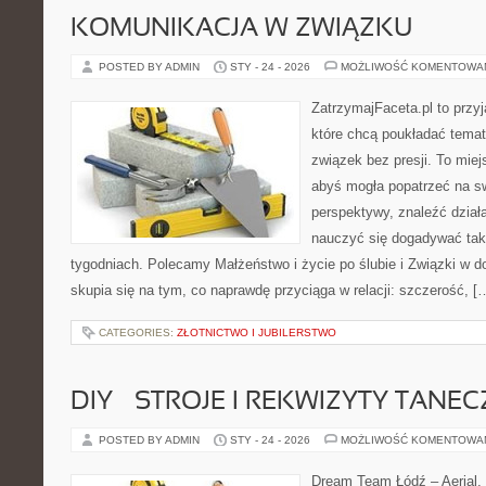
KOMUNIKACJA W ZWIĄZKU
POSTED BY ADMIN
STY - 24 - 2026
MOŻLIWOŚĆ KOMENTOWA
ZatrzymajFaceta.pl to przyj
które chcą poukładać temat
związek bez presji. To mie
abyś mogła popatrzeć na sw
perspektywy, znaleźć dział
nauczyć się dogadywać tak,
tygodniach. Polecamy Małżeństwo i życie po ślubie i Związki w d
skupia się na tym, co naprawdę przyciąga w relacji: szczerość, [
CATEGORIES:
ZŁOTNICTWO I JUBILERSTWO
DIY – STROJE I REKWIZYTY TANE
POSTED BY ADMIN
STY - 24 - 2026
MOŻLIWOŚĆ KOMENTOWA
Dream Team Łódź – Aerial, 