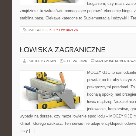
bieganiem, czy masz za so
znajdziesz tu wskazówki pomagające poprawić ekonomię biegu, z
stabilną bazę. Ciekawe kategorie to Suplementacja i odżywki i Tr
CATEGORIES:
KLIFY I WYBRZEŻA
ŁOWISKA ZAGRANICZNE
POSTED BY ADMIN
STY - 24 - 2026
MOŻLIWOŚĆ KOMENTOWA
MOCZYKIJE to samodzielny 
powstał po to, aby łączyć 
praktycznymi poradami. To 
kochają spokój nad brzegie
łowić mądrzej. Niezależnie 
jerkowanie, karpiarstwo, g
wypady na dorsze, czy może łowienie spod lodu – MOCZYKIJE ma
klimat, którego szukasz. Ten serwis nie udaje encyklopedii oderw
liczy […]