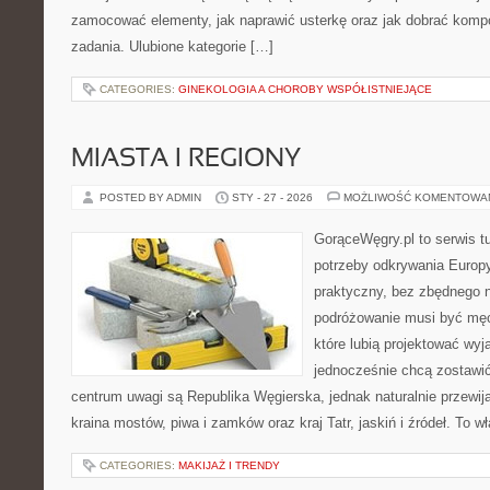
zamocować elementy, jak naprawić usterkę oraz jak dobrać komp
zadania. Ulubione kategorie […]
CATEGORIES:
GINEKOLOGIA A CHOROBY WSPÓŁISTNIEJĄCE
MIASTA I REGIONY
POSTED BY ADMIN
STY - 27 - 2026
MOŻLIWOŚĆ KOMENTOWA
GorąceWęgry.pl to serwis tu
potrzeby odkrywania Europ
praktyczny, bez zbędnego n
podróżowanie musi być męc
które lubią projektować wyj
jednocześnie chcą zostawi
centrum uwagi są Republika Węgierska, jednak naturalnie przewijaj
kraina mostów, piwa i zamków oraz kraj Tatr, jaskiń i źródeł. To w
CATEGORIES:
MAKIJAŻ I TRENDY