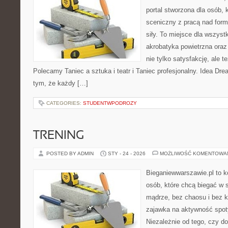
portal stworzona dla osób, 
sceniczny z pracą nad formą
siły. To miejsce dla wszystk
akrobatyka powietrzna oraz 
nie tylko satysfakcję, ale t
Polecamy Taniec a sztuka i teatr i Taniec profesjonalny. Idea Dr
tym, że każdy […]
CATEGORIES:
STUDENTWPODROZY
TRENING
POSTED BY ADMIN
STY - 24 - 2026
MOŻLIWOŚĆ KOMENTOWA
Bieganiewwarszawie.pl to 
osób, które chcą biegać w s
mądrze, bez chaosu i bez ko
zajawka na aktywność spoty
Niezależnie od tego, czy d