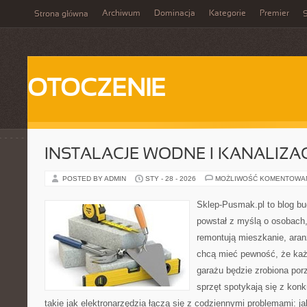
Archiwum
Dominacja
Kategorie
Premier
Strona główna
S
OTOCZENIE
INSTALACJE WODNE I KANALIZA
POSTED BY ADMIN
STY - 28 - 2026
MOŻLIWOŚĆ KOMENTOWA
Sklep-Pusmak.pl to blog b
powstał z myślą o osobach,
remontują mieszkanie, aran
chcą mieć pewność, że ka
garażu będzie zrobiona por
sprzęt spotykają się z kon
takie jak elektronarzędzia łączą się z codziennymi problemami: j