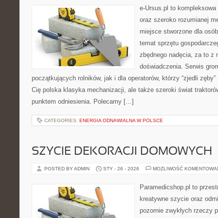
e-Ursus.pl to kompleksowa 
oraz szeroko rozumianej me
miejsce stworzone dla osó
temat sprzętu gospodarcze
zbędnego nadęcia, za to z 
doświadczenia. Serwis grom
początkujących rolników, jak i dla operatorów, którzy “zjedli zęby” 
Cię polska klasyka mechanizacji, ale także szeroki świat traktor
punktem odniesienia. Polecamy […]
CATEGORIES:
ENERGIA ODNAWIALNA W POLSCE
SZYCIE DEKORACJI DOMOWYCH
POSTED BY ADMIN
STY - 26 - 2026
MOŻLIWOŚĆ KOMENTOWA
Paramedicshop.pl to przest
kreatywne szycie oraz odmi
pozornie zwykłych rzeczy p