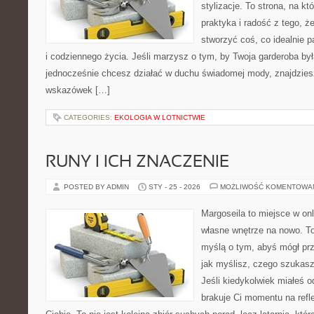
stylizacje. To strona, na któ
praktyka i radość z tego, 
stworzyć coś, co idealnie p
i codziennego życia. Jeśli marzysz o tym, by Twoja garderoba by
jednocześnie chcesz działać w duchu świadomej mody, znajdziesz
wskazówek […]
CATEGORIES:
EKOLOGIA W LOTNICTWIE
RUNY I ICH ZNACZENIE
POSTED BY ADMIN
STY - 25 - 2026
MOŻLIWOŚĆ KOMENTOWA
Margoseila to miejsce w on
własne wnętrze na nowo. To
myślą o tym, abyś mógł prz
jak myślisz, czego szukas
Jeśli kiedykolwiek miałeś 
brakuje Ci momentu na refle