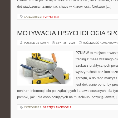
Ciebie. To nie jest kolejna zbiór suchych porad, lecz latarnia, kt
doświadczenia i zamieniać chaos w klarowność. Ciekawe […]
CATEGORIES:
TURYSTYKA
MOTYWACJA I PSYCHOLOGIA SP
POSTED BY ADMIN
STY - 25 - 2026
MOŻLIWOŚĆ KOMENTOWA
PZKiSW to miejsce stworzo
trening z masą własnego ciał
szukasz praktycznych por
wytrzymałość bez konieczn
sprzętu, a do tego marzysz 
jest dokładnie po to, by pr
centrum informacji dla początkujących i zaawansowanych, dla tyc
pompki, jak i dla osób polujących na muscle-up, pozycję lewara, 
CATEGORIES:
SPRZĘT I AKCESORIA