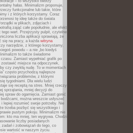
ekoracje – to wszystko tworzy
entalny hałas. Minimalizm proponuje,
rzeczy funkcjonalne lub takie, które
imy i z których korzystamy. Coraz
przenosi tę ideę także do świata
orządki w plikach, zdjęciach i
otrafią zająć całe popołudnie, ale efekt
 tego wart. Przejrzysty pulpit, czytelne
aniczona liczba aplikacji sprawiają, że
ić się na pracy, a każda
witryna
zy narzędzie, z którego korzystamy,
akiegoś powodu – a nie „bo kiedyś
Minimalizm to także świadome
 czasu. Zamiast wypełniać grafik po
o zostawić miejsce na odpoczynek,
bby czy zwykłą nudę. To w momentach
nia” często przychodzą najlepsze
związania problemów, z którymi
ię tygodniami. Dla wielu ludzi
taje się receptą na stres. Mniej rzeczy
j sprzątania, mniej decyzji do
iej spraw do ogarnięcia. Zamiast gonić
i bodźcami, można wreszcie usłyszeć
 i lepiej rozumieć swoje potrzeby. Nie
że trzeba pozbyć się wszystkiego i
prawie pustym pokoju. Minimalizm nie
em: kto ma mniej, ten wygrywa. Chodzi
asowanie liczby posiadanych
 zadań i zobowiązań do tego, co
esie wartość w naszym życiu.