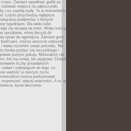
 czasu. Zamiast wypełniać grafik po
o zostawić miejsce na odpoczynek,
bby czy zwykłą nudę. To w momentach
nia” często przychodzą najlepsze
związania problemów, z którymi
ię tygodniami. Dla wielu ludzi
taje się receptą na stres. Mniej rzeczy
j sprzątania, mniej decyzji do
iej spraw do ogarnięcia. Zamiast gonić
i bodźcami, można wreszcie usłyszeć
 i lepiej rozumieć swoje potrzeby. Nie
że trzeba pozbyć się wszystkiego i
prawie pustym pokoju. Minimalizm nie
em: kto ma mniej, ten wygrywa. Chodzi
asowanie liczby posiadanych
 zadań i zobowiązań do tego, co
esie wartość w naszym życiu.
e minimalizm można podsumować
j rozproszeń, więcej uważności. A to, w
świecie, bywa bezcenne.