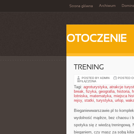
Archiwum
Domina
Strona główna
OTOCZENIE
TRENING
POSTED BY ADMIN
POSTED ON
WYŁĄCZONA
Tagi:
agroturystyka
,
atrakcje tury
break
,
fizyka
,
geografia
,
historia
,
h
lotniska
,
matematyka
,
miejsca his
rejsy
,
statki
,
turystyka
,
urlop
,
waka
Bieganiewwarszawie.pl to kompleks
wydolność mądrze, bez chaosu i b
spotyka się z wiedzą treningową. 
bieganiem, czy masz za sobą kil