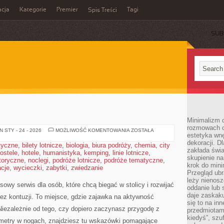
cja
Kategorie
Premier
Tagi
Spis Treści
SUB
Minimalizm c
rozmowach o 
TRENING
 STY - 24 - 2026
MOŻLIWOŚĆ KOMENTOWANIA
ZOSTAŁA
estetyka wnę
dekoracji. Dl
styczne
,
bilety lotnicze
,
biologia
,
biura podróży
,
chemia
,
city
zakłada świa
ostele
,
hotele
,
humanistyka
,
kemping
,
linie lotnicze
,
skupienie n
toryczne
,
noclegi
,
podróże lotnicze
,
podróże tematyczne
,
krok do mini
cje
,
wycieczki
,
zabytki
,
zwiedzanie
Przegląd ubr
leży nienos
owy serwis dla osób, które chcą biegać w stolicy i rozwijać
oddanie lub 
daje zaskaku
ez kontuzji. To miejsce, gdzie zajawka na aktywność
się to na in
Niezależnie od tego, czy dopiero zaczynasz przygodę z
przedmiotami
kiedyś”, szu
ometry w nogach, znajdziesz tu wskazówki pomagające