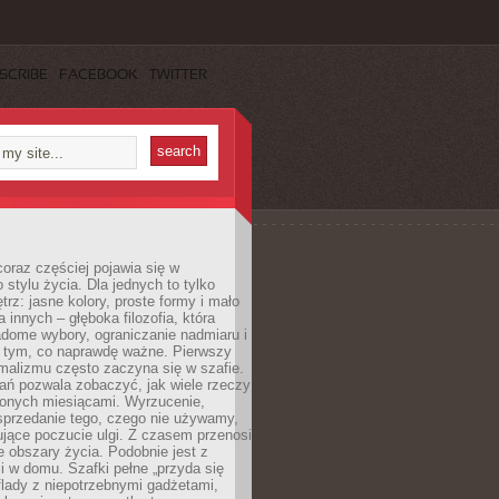
SCRIBE
FACEBOOK
TWITTER
oraz częściej pojawia się w
stylu życia. Dla jednych to tylko
trz: jasne kolory, proste formy i mało
a innych – głęboka filozofia, która
dome wybory, ograniczanie nadmiaru i
a tym, co naprawdę ważne. Pierwszy
malizmu często zaczyna się w szafie.
ań pozwala zobaczyć, jak wiele rzeczy
zonych miesiącami. Wyrzucenie,
sprzedanie tego, czego nie używamy,
jące poczucie ulgi. Z czasem przenosi
ne obszary życia. Podobnie jest z
 w domu. Szafki pełne „przyda się
flady z niepotrzebnymi gadżetami,