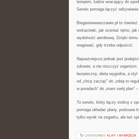
tempem, ludzie wracający do sportu
Serwis pomaga łączyć odżywianie w
Bieganiewwarszawie.pl to również p
wskazówki, jak oceniać tętno, jak 
wydolność aerobową. Dzięki temu n
reagować, gdy trzeba odpuścić.
Najważniejsze jednak jest podejśc
zdrowie, a nie niszczyć organizm. T
bezpieczny, dieta wygodna, a styl
od „chcę zacząć” do „robię to regul
w poradach” do „mam swój plan” – 
To serwis, który łączy stolicę z 
pomaga układać plany, podsuwa tre
tylko wynik na zegarku, ale też spr
CATEGORIES:
KLIFY I WYBRZEŻA