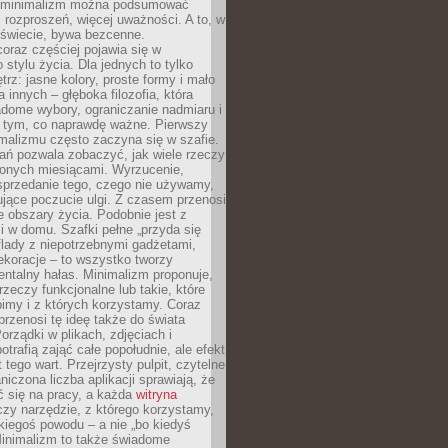
e minimalizm można podsumować
j rozproszeń, więcej uważności. A to, w
świecie, bywa bezcenne.
oraz częściej pojawia się w
stylu życia. Dla jednych to tylko
trz: jasne kolory, proste formy i mało
a innych – głęboka filozofia, która
dome wybory, ograniczanie nadmiaru i
a tym, co naprawdę ważne. Pierwszy
malizmu często zaczyna się w szafie.
ań pozwala zobaczyć, jak wiele rzeczy
zonych miesiącami. Wyrzucenie,
sprzedanie tego, czego nie używamy,
jące poczucie ulgi. Z czasem przenosi
ne obszary życia. Podobnie jest z
 w domu. Szafki pełne „przyda się
flady z niepotrzebnymi gadżetami,
ekoracje – to wszystko tworzy
entalny hałas. Minimalizm proponuje,
rzeczy funkcjonalne lub takie, które
imy i z których korzystamy. Coraz
przenosi tę ideę także do świata
orządki w plikach, zdjęciach i
otrafią zająć całe popołudnie, ale efekt
 tego wart. Przejrzysty pulpit, czytelne
aniczona liczba aplikacji sprawiają, że
ić się na pracy, a każda
witryna
zy narzędzie, z którego korzystamy,
akiegoś powodu – a nie „bo kiedyś
Minimalizm to także świadome