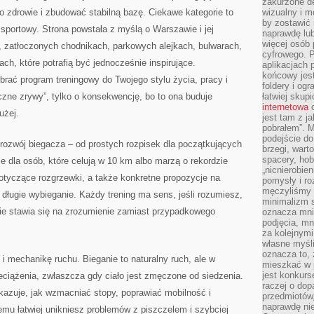
zakurzone d
 zdrowie i zbudować stabilną bazę. Ciekawe kategorie to
wizualny i m
by zostawić 
 sportowy. Strona powstała z myślą o Warszawie i jej
naprawdę lub
więcej osób 
, zatłoczonych chodnikach, parkowych alejkach, bulwarach,
cyfrowego. P
ach, które potrafią być jednocześnie inspirujące.
aplikacjach p
końcowy jest
rać program treningowy do Twojego stylu życia, pracy i
foldery i ogr
iczne zrywy”, tylko o konsekwencję, bo to ona buduje
łatwiej skup
internetowa
c
użej.
jest tam z j
pobrałem”. 
podejście do
rozwój biegacza – od prostych rozpisek dla początkujących
brzegi, wart
spacery, ho
e dla osób, które celują w 10 km albo marzą o rekordzie
„nicnierobie
otyczące rozgrzewki, a także konkretne propozycje na
pomysły i ro
męczyliśmy s
 długie wybieganie. Każdy trening ma sens, jeśli rozumiesz,
minimalizm s
sie stawia się na zrozumienie zamiast przypadkowego
oznacza mnie
podjęcia, mn
za kolejnym
własne myśli
oznacza to, 
i mechanikę ruchu. Bieganie to naturalny ruch, ale w
mieszkać w 
jest konkurs
zeciążenia, zwłaszcza gdy ciało jest zmęczone od siedzenia.
raczej o dop
kazuje, jak wzmacniać stopy, poprawiać mobilność i
przedmiotów,
naprawdę ni
temu łatwiej unikniesz problemów z piszczelem i szybciej