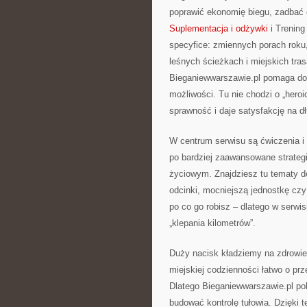
poprawić ekonomię biegu, zadbać o
Suplementacja i odżywki
i Trening
specyfice: zmiennych porach roku
leśnych ścieżkach i miejskich tras
Bieganiewwarszawie.pl pomaga dob
możliwości. Tu nie chodzi o „hero
sprawność i daje satysfakcję na dł
W centrum serwisu są ćwiczenia i 
po bardziej zaawansowane strategi
życiowym. Znajdziesz tu tematy d
odcinki, mocniejszą jednostkę czy
po co go robisz – dlatego w serwi
„klepania kilometrów”.
Duży nacisk kładziemy na zdrowie 
miejskiej codzienności łatwo o pr
Dlatego Bieganiewwarszawie.pl po
budować kontrolę tułowia. Dzięki 