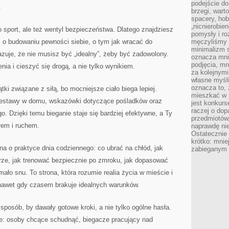
podejście do
.
brzegi, wart
spacery, ho
„nicnierobie
ko sport, ale też wentyl bezpieczeństwa. Dlatego znajdziesz
pomysły i ro
, o budowaniu pewności siebie, o tym jak wracać do
męczyliśmy s
minimalizm s
azuje, że nie musisz być „idealny”, żeby być zadowolony.
oznacza mnie
podjęcia, mn
nia i cieszyć się drogą, a nie tylko wynikiem.
za kolejnym
własne myśli
oznacza to, 
tki związane z siłą, bo mocniejsze ciało biega lepiej.
mieszkać w 
 zestawy w domu, wskazówki dotyczące pośladków oraz
jest konkurs
raczej o dop
o. Dzięki temu bieganie staje się bardziej efektywne, a Ty
przedmiotów,
łem i ruchem.
naprawdę ni
Ostateczni
krótko: mnie
a o praktyce dnia codziennego: co ubrać na chłód, jak
zabieganym 
urze, jak trenować bezpiecznie po zmroku, jak dopasować
ło snu. To strona, która rozumie realia życia w mieście i
nawet gdy czasem brakuje idealnych warunków.
 sposób, by dawały gotowe kroki, a nie tylko ogólne hasła.
e: osoby chcące schudnąć, biegacze pracujący nad