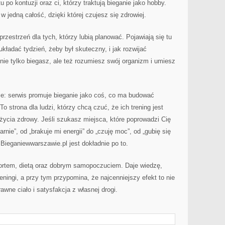
 po kontuzji oraz ci, którzy traktują bieganie jako hobby.
 jedną całość, dzięki której czujesz się zdrowiej.
rzestrzeń dla tych, którzy lubią planować. Pojawiają się tu
układać tydzień, żeby był skuteczny, i jak rozwijać
ie tylko biegasz, ale też rozumiesz swój organizm i umiesz
ie: serwis promuje bieganie jako coś, co ma budować
o strona dla ludzi, którzy chcą czuć, że ich trening jest
 życia zdrowy. Jeśli szukasz miejsca, które poprowadzi Cię
arnie”, od „brakuje mi energii” do „czuję moc”, od „gubię się
Bieganiewwarszawie.pl jest dokładnie po to.
sportem, dietą oraz dobrym samopoczuciem. Daje wiedzę,
ningi, a przy tym przypomina, że najcenniejszy efekt to nie
awne ciało i satysfakcja z własnej drogi.