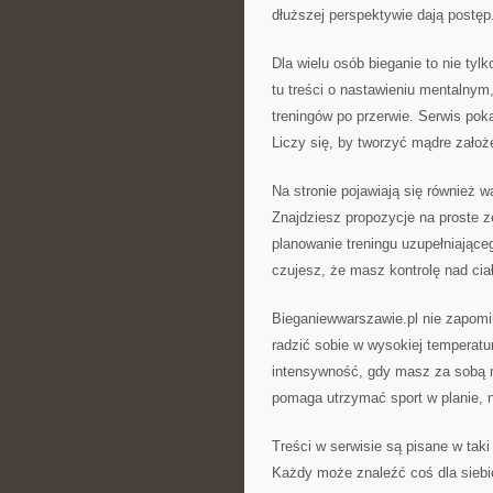
dłuższej perspektywie dają postęp
Dla wielu osób bieganie to nie tyl
tu treści o nastawieniu mentalnym
treningów po przerwie. Serwis pok
Liczy się, by tworzyć mądre założe
Na stronie pojawiają się również wą
Znajdziesz propozycje na proste
planowanie treningu uzupełniająceg
czujesz, że masz kontrolę nad cia
Bieganiewwarszawie.pl nie zapomin
radzić sobie w wysokiej temperat
intensywność, gdy masz za sobą ma
pomaga utrzymać sport w planie, 
Treści w serwisie są pisane w taki
Każdy może znaleźć coś dla siebi