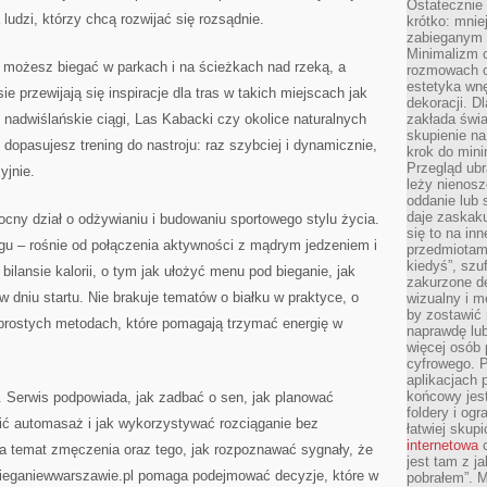
Ostateczni
 ludzi, którzy chcą rozwijać się rozsądnie.
krótko: mnie
zabieganym 
Minimalizm c
możesz biegać w parkach i na ścieżkach nad rzeką, a
rozmowach o 
estetyka wnę
e przewijają się inspiracje dla tras w takich miejscach jak
dekoracji. Dl
, nadwiślańskie ciągi, Las Kabacki czy okolice naturalnych
zakłada świa
skupienie n
j dopasujesz trening do nastroju: raz szybciej i dynamicznie,
krok do mini
Przegląd ubr
yjnie.
leży nienos
oddanie lub 
daje zaskaku
cny dział o odżywianiu i budowaniu sportowego stylu życia.
się to na in
ingu – rośnie od połączenia aktywności z mądrym jedzeniem i
przedmiotami
kiedyś”, szu
 bilansie kalorii, o tym jak ułożyć menu pod bieganie, jak
zakurzone d
 dniu startu. Nie brakuje tematów o białku w praktyce, o
wizualny i m
by zostawić 
 prostych metodach, które pomagają trzymać energię w
naprawdę lub
więcej osób 
cyfrowego. P
aplikacjach p
końcowy jest
. Serwis podpowiada, jak zadbać o sen, jak planować
foldery i ogr
ć automasaż i jak wykorzystywać rozciąganie bez
łatwiej skup
internetowa
c
a temat zmęczenia oraz tego, jak rozpoznawać sygnały, że
jest tam z j
Bieganiewwarszawie.pl pomaga podejmować decyzje, które w
pobrałem”. 