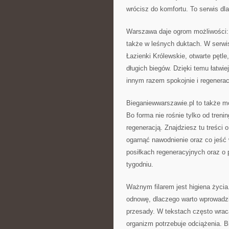
wrócisz do komfortu. To serwis dla
Warszawa daje ogrom możliwości: 
także w leśnych duktach. W serwisi
Łazienki Królewskie, otwarte pętle
długich biegów. Dzięki temu łatwie
innym razem spokojnie i regenerac
Bieganiewwarszawie.pl to także mo
Bo forma nie rośnie tylko od tren
regeneracją. Znajdziesz tu treści o
ogarnąć nawodnienie oraz co jeść w
posiłkach regeneracyjnych oraz o
tygodniu.
Ważnym filarem jest higiena życia
odnowę, dlaczego warto wprowadzi
przesady. W tekstach często wrac
organizm potrzebuje odciążenia. 