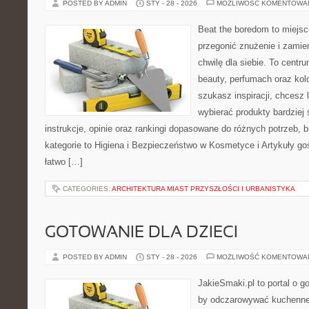
POSTED BY ADMIN
STY - 28 - 2026
MOŻLIWOŚĆ KOMENTOWA
Beat the boredom to miejsc
przegonić znużenie i zamie
chwilę dla siebie. To centru
beauty, perfumach oraz kol
szukasz inspiracji, chcesz l
wybierać produkty bardziej 
instrukcje, opinie oraz rankingi dopasowane do różnych potrzeb, 
kategorie to Higiena i Bezpieczeństwo w Kosmetyce i Artykuły go
łatwo […]
CATEGORIES:
ARCHITEKTURA MIAST PRZYSZŁOŚCI I URBANISTYKA
GOTOWANIE DLA DZIECI
POSTED BY ADMIN
STY - 28 - 2026
MOŻLIWOŚĆ KOMENTOWA
JakieSmaki.pl to portal o g
by odczarowywać kuchenne