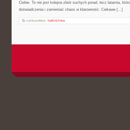
Ciebie. To nie jest kolejna zbiór suchych porad, lecz latarnia, kt
doświadczenia i zamieniać chaos w klarowność. Ciekawe […]
CATEGORIES:
TURYSTYKA