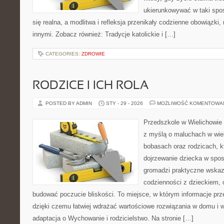
ukierunkowywać w taki spo
się realna, a modlitwa i refleksja przenikały codzienne obowiązki,
innymi. Zobacz również: Tradycje katolickie i […]
CATEGORIES:
ZDROWIE
RODZICE I ICH ROLA
POSTED BY ADMIN
STY - 29 - 2026
MOŻLIWOŚĆ KOMENTOWA
Przedszkole w Wielichowie 
z myślą o maluchach w wie
bobasach oraz rodzicach, k
dojrzewanie dziecka w spos
gromadzi praktyczne wska
codzienności z dzieckiem, o
budować poczucie bliskości. To miejsce, w którym informacje prze
dzięki czemu łatwiej wdrażać wartościowe rozwiązania w domu i w
adaptacja o Wychowanie i rodzicielstwo. Na stronie […]