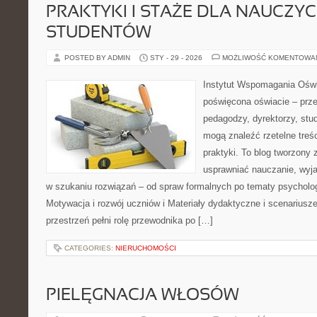
PRAKTYKI I STAŻE DLA NAUCZYCIE
STUDENTÓW
POSTED BY ADMIN
STY - 29 - 2026
MOŻLIWOŚĆ KOMENTOWA
Instytut Wspomagania Oświ
poświęcona oświacie – prze
pedagodzy, dyrektorzy, stu
mogą znaleźć rzetelne treś
praktyki. To blog tworzony 
usprawniać nauczanie, wyj
w szukaniu rozwiązań – od spraw formalnych po tematy psycholog
Motywacja i rozwój uczniów i Materiały dydaktyczne i scenariusze
przestrzeń pełni rolę przewodnika po […]
CATEGORIES:
NIERUCHOMOŚCI
PIELĘGNACJA WŁOSÓW