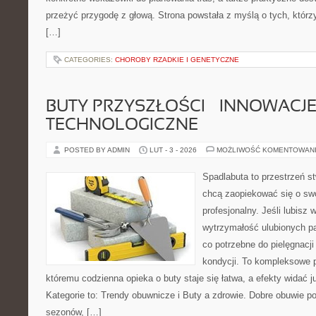
przeżyć przygodę z głową. Strona powstała z myślą o tych, którz
[…]
CATEGORIES:
CHOROBY RZADKIE I GENETYCZNE
BUTY PRZYSZŁOŚCI – INNOWACJ
TECHNOLOGICZNE
POSTED BY ADMIN
LUT - 3 - 2026
MOŻLIWOŚĆ KOMENTOWAN
Spadlabuta to przestrzeń st
chcą zaopiekować się o sw
profesjonalny. Jeśli lubisz
wytrzymałość ulubionych pa
co potrzebne do pielęgnacji
kondycji. To kompleksowe p
któremu codzienna opieka o buty staje się łatwa, a efekty widać 
Kategorie to: Trendy obuwnicze i Buty a zdrowie. Dobre obuwie pot
sezonów, […]