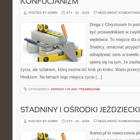
KONFUCJANIZM
POSTED BY ADMIN
STY - 31 - 2026
MOŻLIWOŚĆ KOMENTOWA
Droga z Chrystusem to porta
być przewodnikiem w zwykł
wędrówce. To miejsce dla o
Stwórcy, umacniać przyjaź
odnajdywać sens w świetle 
opiera się na tym, że zaufa
życia, ale szlakiem, którą można iść krok po kroku. Warto przeczy
Hinduizm. Na łamach tego miejsca życie […]
CATEGORIES:
PORADY I PLANY TRENINGOWE
STADNINY I OŚRODKI JEŹDZIECK
POSTED BY ADMIN
STY - 30 - 2026
MOŻLIWOŚĆ KOMENTOWA
Ikarion.pl to nowoczesna pl