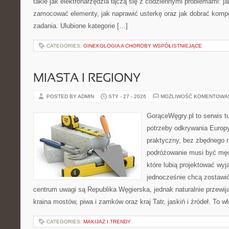
takie jak elektronarzędzia łączą się z codziennymi problemami: j
zamocować elementy, jak naprawić usterkę oraz jak dobrać komp
zadania. Ulubione kategorie […]
CATEGORIES:
GINEKOLOGIA A CHOROBY WSPÓŁISTNIEJĄCE
MIASTA I REGIONY
POSTED BY ADMIN
STY - 27 - 2026
MOŻLIWOŚĆ KOMENTOWA
GorąceWęgry.pl to serwis tu
potrzeby odkrywania Europ
praktyczny, bez zbędnego n
podróżowanie musi być męc
które lubią projektować wyj
jednocześnie chcą zostawi
centrum uwagi są Republika Węgierska, jednak naturalnie przewijaj
kraina mostów, piwa i zamków oraz kraj Tatr, jaskiń i źródeł. To w
CATEGORIES:
MAKIJAŻ I TRENDY