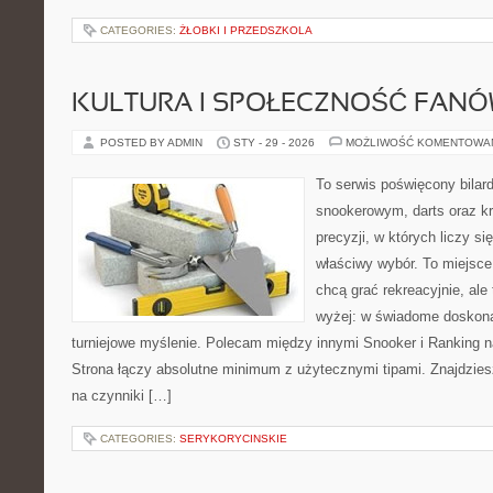
CATEGORIES:
ŻŁOBKI I PRZEDSZKOLA
KULTURA I SPOŁECZNOŚĆ FAN
POSTED BY ADMIN
STY - 29 - 2026
MOŻLIWOŚĆ KOMENTOWA
To serwis poświęcony bilar
snookerowym, darts oraz k
precyzji, w których liczy si
właściwy wybór. To miejsce
chcą grać rekreacyjnie, ale 
wyżej: w świadome doskona
turniejowe myślenie. Polecam między innymi Snooker i Ranking n
Strona łączy absolutne minimum z użytecznymi tipami. Znajdziesz 
na czynniki […]
CATEGORIES:
SERYKORYCINSKIE