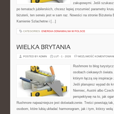
zakupowymi. Jeśli szukas
po tematach jubilerskich, chcesz lepiej zrozumieć parametry krus
biżuterii, ten serwis jest w sam raz. Nowości na stronie Biżuteria 
Kamienie Szlachetne i […]
CATEGORIES:
ENERGIA ODNAWIALNA W POLSCE
WIELKA BRYTANIA
POSTED BY ADMIN
LUT - 1 - 2026
MOŻLIWOŚĆ KOMENTOWAN
Rushmore to blog turystycz
osobach ciekawych świata. 
którym łączą się inspiracj
Jeśli planujesz wypad do kr
Niemiec, Austrii albo Czech
perspektywę na to, jak oga
Rushmore najważniejsze jest doświadczenie. Treści powstają ta
osobom, które lubią układać harmonogram, jak i tym, którzy wolą 