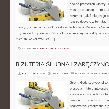
spójną przestrzeń wiedzy. 
myślą o osobach, które chc
rozumieć, jak funkcjonuje 
lepsze decyzje w tematach 
maszyn, organizacja robót czy dobór technologii. Polecamy Nowe
i Pytania od czytelników. Strona koncentruje się na praktyce: za
mięsiste wskazówki. W […]
CATEGORIES:
ŚRODA WIELKOPOLSKA
BIŻUTERIA ŚLUBNA I ZARĘCZYN
POSTED BY ADMIN
LUT - 1 - 2026
MOŻLIWOŚĆ KOMENTOWAN
Strona Godziszewscy.pl to 
o osobach, które interesuje
ślubne oraz sprzedaż złota
okolicach. To portal tematy
podpowiedzi estetyczne z 