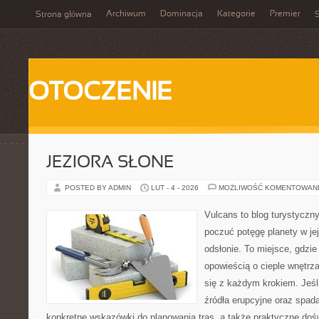
Archiwum
Dominacja
Kategorie
Premier
Strona główna
S
OTOCZENIE
JEZIORA SŁONE
POSTED BY ADMIN
LUT - 4 - 2026
MOŻLIWOŚĆ KOMENTOWAN
Vulcans to blog turystyczny
poczuć potęgę planety w jej
odsłonie. To miejsce, gdzie
opowieścią o cieple wnętrza
się z każdym krokiem. Jeśl
źródła erupcyjne oraz spada
konkretne wskazówki do planowania tras, a także praktyczne doś