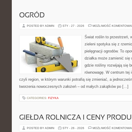
OGRÓD
POSTED BY ADMIN
STY - 27 - 2026
MOŻLIWOŚĆ KOMENTOWA
Świat roślin to przestrzeń, 
zieleni spotyka się z rzemi
pielęgnacji ogrodów. To opo
działka może zamienić się 
gdzie rośliny rozwijają się 
równowagę. W centrum tej id
czyli region, w którym warunki potrafią się zmieniać, a jednocze
tworzenia nowoczesnych założeń – od małych zakątków po […]
CATEGORIES:
FIZYKA
GIEŁDA ROLNICZA I CENY PROD
POSTED BY ADMIN
STY - 26 - 2026
MOŻLIWOŚĆ KOMENTOWA