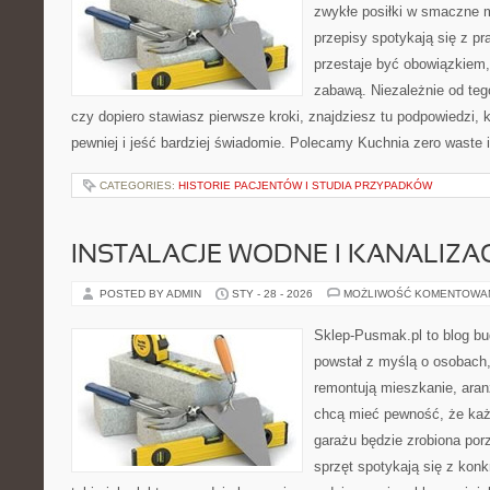
zwykłe posiłki w smaczne 
przepisy spotykają się z pr
przestaje być obowiązkiem,
zabawą. Niezależnie od tego
czy dopiero stawiasz pierwsze kroki, znajdziesz tu podpowiedzi,
pewniej i jeść bardziej świadomie. Polecamy Kuchnia zero waste i
CATEGORIES:
HISTORIE PACJENTÓW I STUDIA PRZYPADKÓW
INSTALACJE WODNE I KANALIZA
POSTED BY ADMIN
STY - 28 - 2026
MOŻLIWOŚĆ KOMENTOWA
Sklep-Pusmak.pl to blog b
powstał z myślą o osobach,
remontują mieszkanie, aran
chcą mieć pewność, że ka
garażu będzie zrobiona por
sprzęt spotykają się z kon