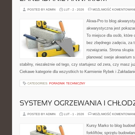
POSTED BY ADMIN
LUT - 2 - 2026
MOŻLIWOŚĆ KOMENTOWAN
Akwa-Pro to blog akwaryst
akwarystyczna jest pokazan
To miejsce dla osób, które 
bez zbędnego zadęcia, za t
rozwiązania. Strona skupia
planować swoje akwarium 
stabilny, niezależnie od tego, czy startujesz od zera, czy masz ju
Ciekawe kategorie dla wszystkich to Karmienie Rybek i Zakładan
CATEGORIES:
PORADNIK TECHNICZNY
SYSTEMY OGRZEWANIA I CHŁOD
POSTED BY ADMIN
LUT - 1 - 2026
MOŻLIWOŚĆ KOMENTOWAN
Kursy Marko to blog budowl
forkliftów, sprzętu budowla