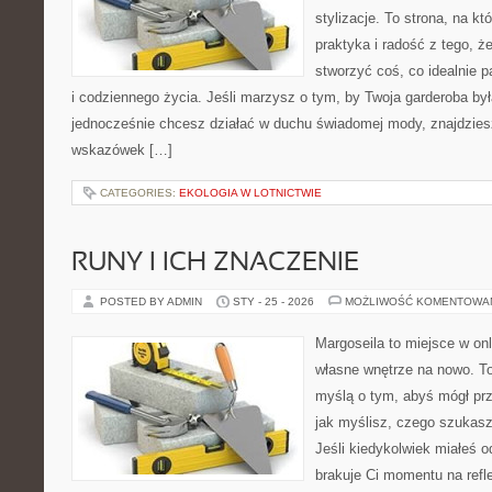
stylizacje. To strona, na któ
praktyka i radość z tego, 
stworzyć coś, co idealnie p
i codziennego życia. Jeśli marzysz o tym, by Twoja garderoba by
jednocześnie chcesz działać w duchu świadomej mody, znajdziesz
wskazówek […]
CATEGORIES:
EKOLOGIA W LOTNICTWIE
RUNY I ICH ZNACZENIE
POSTED BY ADMIN
STY - 25 - 2026
MOŻLIWOŚĆ KOMENTOWA
Margoseila to miejsce w on
własne wnętrze na nowo. To
myślą o tym, abyś mógł prz
jak myślisz, czego szukas
Jeśli kiedykolwiek miałeś 
brakuje Ci momentu na refle