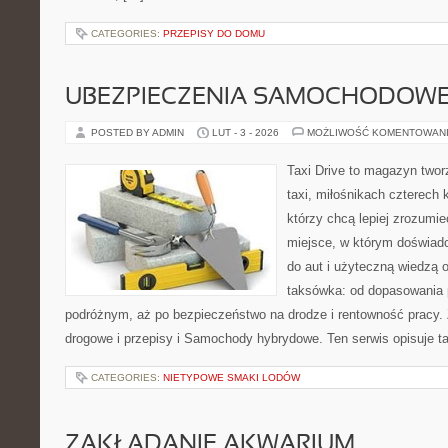
CATEGORIES:
PRZEPISY DO DOMU
UBEZPIECZENIA SAMOCHODOW
POSTED BY ADMIN
LUT - 3 - 2026
MOŻLIWOŚĆ KOMENTOWAN
Taxi Drive to magazyn two
taxi, miłośnikach czterech 
którzy chcą lepiej zrozumie
miejsce, w którym doświadc
do aut i użyteczną wiedzą 
taksówka: od dopasowania p
podróżnym, aż po bezpieczeństwo na drodze i rentowność pracy.
drogowe i przepisy i Samochody hybrydowe. Ten serwis opisuje ta
CATEGORIES:
NIETYPOWE SMAKI LODÓW
ZAKŁADANIE AKWARIUM