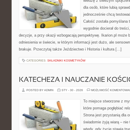
wiedzę z świeżym spojrzen
dla osób, które lubią spraw
jednocześnie chcą testować
Całość została pomyślana 
wygodnie docierał do treści
decyzje, a przy okazji wzbogacają perspektywę. Ikarion.pl może 
odniesienia w świecie, w którym informacji jest dużo, ale senso
brakuje. Przeczytaj także Jeździectwo i Historia i kultura […]
CATEGORIES:
SKŁADNIKI KOSMETYKÓW
KATECHEZA I NAUCZANIE KOŚC
POSTED BY ADMIN
STY - 30 - 2026
MOŻLIWOŚĆ KOMENTOWA
To miejsce stworzone z myś
które pomaga pogłębiać rel
Strona jest przystanią dla o
świadomie żyją wiarą – nie 
wtedy, gdy życie stawia trud