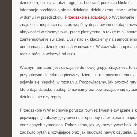
dzieckiem, opieki, a także tego, jak budować poczucie bliskości.
informacje przekładają się na działania, dzięki czemu łatwiej wd
w domu i w przedszkolu.
Przedszkole i adaptacja
o Wychowanie i r
znajdziesz inspiracje na czas wspólny dopasowane do etapu rozw
aktywności wielozmysłowe, prace plastyczne, a także mini-laborat
zainteresowanie światem. Duży nacisk kładziemy na samodzielnoś
one pomagają dziecku rosnąć w odwadze. Wskazówki są opisane
rodzic mógł je wdrożyć od razu.
Ważnym tematem jest oswajanie do nowej grupy. Znajdziesz tu 
przygotować dziecko na pierwszy dzień, jak rozmawiać o emocjach
pojawia się niepokój w rozstaniu. Podpowiadamy, jak tworzyć ruty
które dają dziecku spokój. Omawiamy też powtarzające się sytuacj
dzielenie się czy reguły.
Przedszkole w Wielichowie porusza również kwestie związane z 
pojawiają się zabawy językowe oraz sposoby na wspieranie pop
codziennych sytuacjach. Pokazujemy, jak wykorzystywać bajki d
zadawać pytania rozwijające oraz jak budować nawyk czytania. Dz