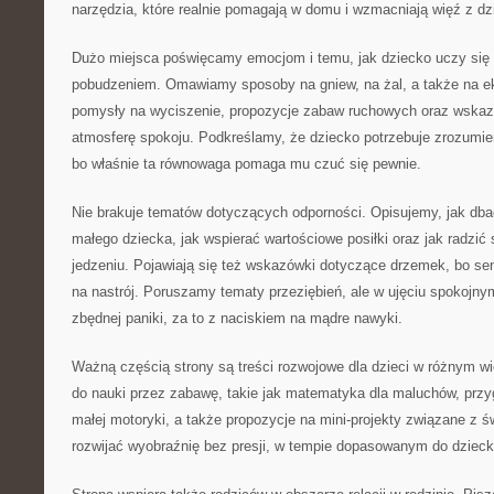
narzędzia, które realnie pomagają w domu i wzmacniają więź z dz
Dużo miejsca poświęcamy emocjom i temu, jak dziecko uczy się
pobudzeniem. Omawiamy sposoby na gniew, na żal, a także na ek
pomysły na wyciszenie, propozycje zabaw ruchowych oraz wskaz
atmosferę spokoju. Podkreślamy, że dziecko potrzebuje zrozumien
bo właśnie ta równowaga pomaga mu czuć się pewnie.
Nie brakuje tematów dotyczących odporności. Opisujemy, jak dba
małego dziecka, jak wspierać wartościowe posiłki oraz jak radzić 
jedzeniu. Pojawiają się też wskazówki dotyczące drzemek, bo se
na nastrój. Poruszamy tematy przeziębień, ale w ujęciu spokojnym
zbędnej paniki, za to z naciskiem na mądre nawyki.
Ważną częścią strony są treści rozwojowe dla dzieci w różnym wie
do nauki przez zabawę, takie jak matematyka dla maluchów, przyg
małej motoryki, a także propozycje na mini-projekty związane z 
rozwijać wyobraźnię bez presji, w tempie dopasowanym do dzieck