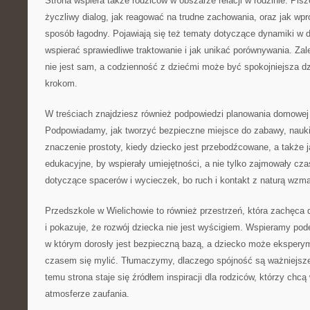
Strona wspiera także rodziców w obszarze relacji w rodzinie. Pi
życzliwy dialog, jak reagować na trudne zachowania, oraz jak w
sposób łagodny. Pojawiają się też tematy dotyczące dynamiki w
wspierać sprawiedliwe traktowanie i jak unikać porównywania. Zal
nie jest sam, a codzienność z dziećmi może być spokojniejsza 
krokom.
W treściach znajdziesz również podpowiedzi planowania domowej i
Podpowiadamy, jak tworzyć bezpieczne miejsce do zabawy, nau
znaczenie prostoty, kiedy dziecko jest przebodźcowane, a także 
edukacyjne, by wspierały umiejętności, a nie tylko zajmowały cz
dotyczące spacerów i wycieczek, bo ruch i kontakt z naturą wzma
Przedszkole w Wielichowie to również przestrzeń, która zachęca
i pokazuje, że rozwój dziecka nie jest wyścigiem. Wspieramy pode
w którym dorosły jest bezpieczną bazą, a dziecko może ekspery
czasem się mylić. Tłumaczymy, dlaczego spójność są ważniejsze 
temu strona staje się źródłem inspiracji dla rodziców, którzy ch
atmosferze zaufania.