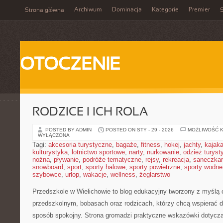
Archiwum
Dominacja
Kategorie
Premier
Strona główna
S
OTOCZENIE
RODZICE I ICH ROLA
POSTED BY ADMIN
POSTED ON STY - 29 - 2026
MOŻLIWOŚĆ 
WYŁĄCZONA
Tagi:
akcesoria turystyczne
,
bagaże
,
fitness
,
hokej
,
jachty
,
kajak
kulturystyka
,
lotnictwo sportowe
,
narty
,
nurkowanie
,
odzież turyst
nożna
,
pływanie
,
podróże tematyczne
,
rejsy
,
rekreacja
,
saneczka
snowboard
,
sport
,
sporty halowe
,
sporty powietrzne
,
sporty wodne
szybowce
,
urlop
,
wakacje
,
wellness
,
żeglarstwo
Przedszkole w Wielichowie to blog edukacyjny tworzony z myślą
przedszkolnym, bobasach oraz rodzicach, którzy chcą wspierać d
sposób spokojny. Strona gromadzi praktyczne wskazówki dotycz