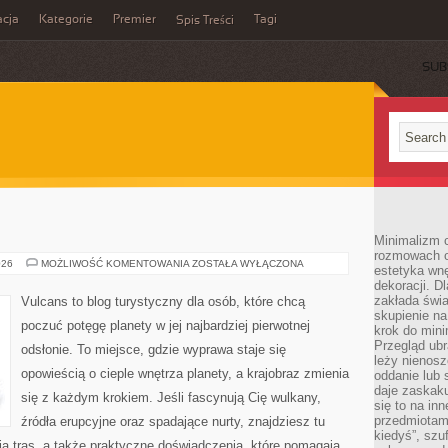
cja
Kategorie
Premier
Tagi
Spis Treści
SUB
Minimalizm c
rozmowach o 
JEZIORA
026
MOŻLIWOŚĆ KOMENTOWANIA
ZOSTAŁA WYŁĄCZONA
estetyka wnę
SŁONE
dekoracji. Dl
zakłada świa
Vulcans to blog turystyczny dla osób, które chcą
skupienie n
poczuć potęgę planety w jej najbardziej pierwotnej
krok do mini
Przegląd ubr
odsłonie. To miejsce, gdzie wyprawa staje się
leży nienos
opowieścią o cieple wnętrza planety, a krajobraz zmienia
oddanie lub 
daje zaskaku
się z każdym krokiem. Jeśli fascynują Cię wulkany,
się to na in
przedmiotami
źródła erupcyjne oraz spadające nurty, znajdziesz tu
kiedyś”, szu
a tras, a także praktyczne doświadczenia, które pomagają