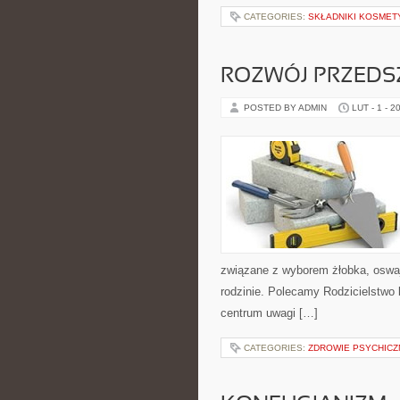
CATEGORIES:
SKŁADNIKI KOSME
ROZWÓJ PRZED
POSTED BY ADMIN
LUT - 1 - 2
związane z wyborem żłobka, oswa
rodzinie. Polecamy Rodzicielstwo 
centrum uwagi […]
CATEGORIES:
ZDROWIE PSYCHICZ