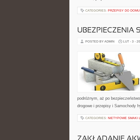
CATEGORIES:
PRZEPISY DO DOMU
UBEZPIECZENIA
POSTED BY ADMIN
LUT - 3 - 2
podróżnym, aż po bezpieczeństwo 
drogowe i przepisy i Samochody hy
CATEGORIES:
NIETYPOWE SMAKI
ZAKŁADANIE AK