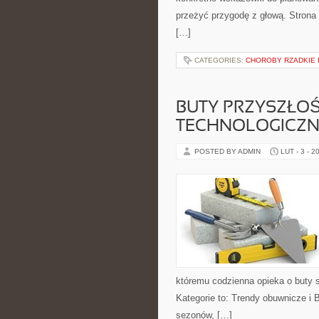
przeżyć przygodę z głową. Strona 
[…]
CATEGORIES:
CHOROBY RZADKIE 
BUTY PRZYSZŁOŚ
TECHNOLOGICZN
POSTED BY ADMIN
LUT - 3 - 2
któremu codzienna opieka o buty s
Kategorie to: Trendy obuwnicze i B
sezonów, […]