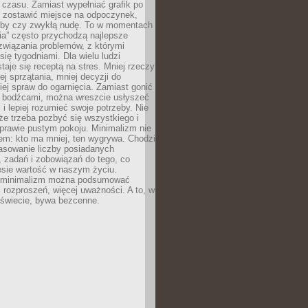
 czasu. Zamiast wypełniać grafik po
o zostawić miejsce na odpoczynek,
bby czy zwykłą nudę. To w momentach
nia” często przychodzą najlepsze
związania problemów, z którymi
ię tygodniami. Dla wielu ludzi
taje się receptą na stres. Mniej rzeczy
j sprzątania, mniej decyzji do
iej spraw do ogarnięcia. Zamiast gonić
i bodźcami, można wreszcie usłyszeć
 i lepiej rozumieć swoje potrzeby. Nie
że trzeba pozbyć się wszystkiego i
prawie pustym pokoju. Minimalizm nie
em: kto ma mniej, ten wygrywa. Chodzi
asowanie liczby posiadanych
 zadań i zobowiązań do tego, co
esie wartość w naszym życiu.
e minimalizm można podsumować
j rozproszeń, więcej uważności. A to, w
świecie, bywa bezcenne.