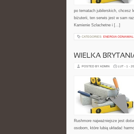
po tematach jubilerskich, chcesz 
biżuterii, ten serwis jest w sam ra
Kamienie Szlachetne i […]
CATEGORIES:
ENERGIA ODNAWIAL
WIELKA BRYTANI
POSTED BY ADMIN
LUT - 1 - 2
Rushmore najważniejsze jest dośw
osobom, które lubią układać harmo