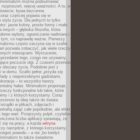
e minimalizm można podsumować
j rozproszeń, więcej uważności. A to, w
świecie, bywa bezcenne.
oraz częściej pojawia się w
stylu życia. Dla jednych to tylko
trz: jasne kolory, proste formy i mało
a innych – głęboka filozofia, która
dome wybory, ograniczanie nadmiaru i
a tym, co naprawdę ważne. Pierwszy
malizmu często zaczyna się w szafie.
ań pozwala zobaczyć, jak wiele rzeczy
zonych miesiącami. Wyrzucenie,
sprzedanie tego, czego nie używamy,
jące poczucie ulgi. Z czasem przenosi
ne obszary życia. Podobnie jest z
 w domu. Szafki pełne „przyda się
flady z niepotrzebnymi gadżetami,
ekoracje – to wszystko tworzy
entalny hałas. Minimalizm proponuje,
rzeczy funkcjonalne lub takie, które
imy i z których korzystamy. Coraz
przenosi tę ideę także do świata
orządki w plikach, zdjęciach i
otrafią zająć całe popołudnie, ale efekt
 tego wart. Przejrzysty pulpit, czytelne
aniczona liczba aplikacji sprawiają, że
ić się na pracy, a każda
witryna
zy narzędzie, z którego korzystamy,
akiegoś powodu – a nie „bo kiedyś
Minimalizm to także świadome