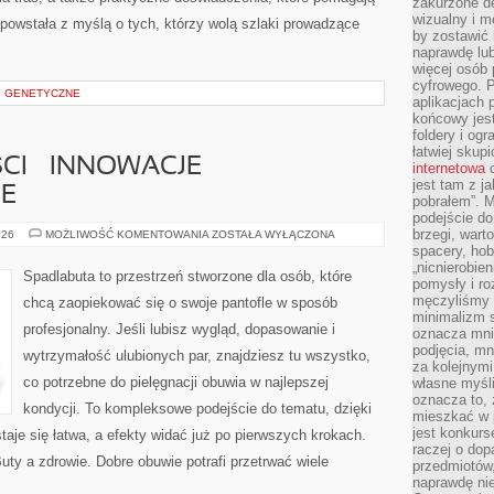
zakurzone d
wizualny i m
powstała z myślą o tych, którzy wolą szlaki prowadzące
by zostawić 
naprawdę lub
więcej osób 
cyfrowego. P
I GENETYCZNE
aplikacjach p
końcowy jest
foldery i ogr
łatwiej skup
CI – INNOWACJE
internetowa
c
jest tam z j
E
pobrałem”. 
podejście do
brzegi, wart
BUTY
026
MOŻLIWOŚĆ KOMENTOWANIA
ZOSTAŁA WYŁĄCZONA
PRZYSZŁOŚCI
spacery, ho
–
„nicnierobie
INNOWACJE
Spadlabuta to przestrzeń stworzone dla osób, które
TECHNOLOGICZNE
pomysły i ro
męczyliśmy s
chcą zaopiekować się o swoje pantofle w sposób
minimalizm s
profesjonalny. Jeśli lubisz wygląd, dopasowanie i
oznacza mnie
podjęcia, mn
wytrzymałość ulubionych par, znajdziesz tu wszystko,
za kolejnym
co potrzebne do pielęgnacji obuwia w najlepszej
własne myśli
oznacza to, 
kondycji. To kompleksowe podejście do tematu, dzięki
mieszkać w 
jest konkurs
taje się łatwa, a efekty widać już po pierwszych krokach.
raczej o dop
uty a zdrowie. Dobre obuwie potrafi przetrwać wiele
przedmiotów,
naprawdę ni