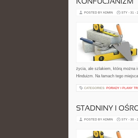
KONFUCJANIZM
POSTED BY ADMIN
STY - 31 -
życia, ale szlakiem, którą można i
Hinduizm. Na łamach tego miejsca
CATEGORIES:
PORADY I PLANY T
STADNINY I OŚRO
POSTED BY ADMIN
STY - 30 -