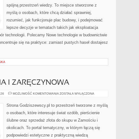
spójną przestrzeń wiedzy. To miejsce stworzone z
myślą o osobach, które chcą działać sprawniej,
rozumieć, jak funkcjonuje plac budowy, i podejmować
lepsze decyzje w tematach takich jak eksploatacja
bór technologii. Polecamy Nowe technologie w budownictwie
oncentruje się na praktyce: zamiast pustych haseł dostajesz
SKA
NA I ZARĘCZYNOWA
BIŻUTERIA
026
MOŻLIWOŚĆ KOMENTOWANIA
ZOSTAŁA WYŁĄCZONA
ŚLUBNA
I
ZARĘCZYNOWA
Strona Godziszewscy.pl to przestrzeń tworzone z myślą
o osobach, które interesuje świat ozdób, pierścienie
ślubne oraz sprzedaż złota do skupu w Zamościu i
okolicach. To portal tematyczny, w którym łączą się
podpowiedzi estetyczne z praktyczną wiedzą