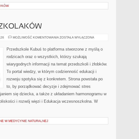
TYKÓW
SZKOLAKÓW
ROZWÓJ
026
MOŻLIWOŚĆ KOMENTOWANIA
ZOSTAŁA WYŁĄCZONA
PRZEDSZKOLAKÓW
Przedszkole Kubuś to platforma stworzone z myślą o
rodzicach oraz o wszystkich, którzy szukają
wiarygodnych informacji na temat przedszkoli i żłobków.
To portal wiedzy, w którym codzienność edukacji i
rozwoju spotyka się z konkretem. Strona powstała po
to, by porządkować decyzje i zdejmować stres
janiem się dziecka, a także z układaniem harmonogramu w
bliskości i rozwój więzi i Edukacja wczesnoszkolna. W
NE W MEDYCYNIE NATURALNEJ