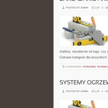
POSTED BY ADMIN
LUT - 2 - 2
stabilny, niezależnie od tego, czy
Ciekawe kategorie dla wszystkich
CATEGORIES:
PORADNIK TECHNIC
SYSTEMY OGRZEW
POSTED BY ADMIN
LUT - 1 - 2