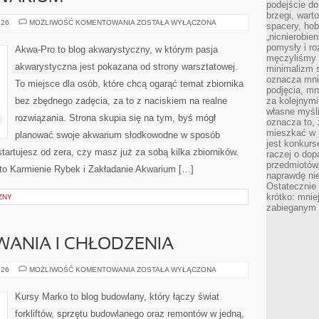
podejście do
brzegi, wart
ZAKŁADANIE
026
MOŻLIWOŚĆ KOMENTOWANIA
ZOSTAŁA WYŁĄCZONA
spacery, ho
AKWARIUM
„nicnierobie
pomysły i ro
Akwa-Pro to blog akwarystyczny, w którym pasja
męczyliśmy s
akwarystyczna jest pokazana od strony warsztatowej.
minimalizm s
oznacza mnie
To miejsce dla osób, które chcą ogarąć temat zbiornika
podjęcia, mn
bez zbędnego zadęcia, za to z naciskiem na realne
za kolejnym
własne myśli
rozwiązania. Strona skupia się na tym, byś mógł
oznacza to, 
mieszkać w 
planować swoje akwarium słodkowodne w sposób
jest konkurs
 startujesz od zera, czy masz już za sobą kilka zbiorników.
raczej o dop
przedmiotów,
 to Karmienie Rybek i Zakładanie Akwarium […]
naprawdę ni
Ostateczni
krótko: mnie
ZNY
zabieganym 
ANIA I CHŁODZENIA
SYSTEMY
026
MOŻLIWOŚĆ KOMENTOWANIA
ZOSTAŁA WYŁĄCZONA
OGRZEWANIA
I
CHŁODZENIA
Kursy Marko to blog budowlany, który łączy świat
forkliftów, sprzętu budowlanego oraz remontów w jedną,