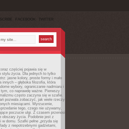
SCRIBE
FACEBOOK
TWITTER
oraz częściej pojawia się w
stylu życia. Dla jednych to tylko
trz: jasne kolory, proste formy i mało
a innych – głęboka filozofia, która
dome wybory, ograniczanie nadmiaru i
a tym, co naprawdę ważne. Pierwszy
malizmu często zaczyna się w szafie.
ań pozwala zobaczyć, jak wiele rzeczy
zonych miesiącami. Wyrzucenie,
sprzedanie tego, czego nie używamy,
jące poczucie ulgi. Z czasem przenosi
ne obszary życia. Podobnie jest z
 w domu. Szafki pełne „przyda się
flady z niepotrzebnymi gadżetami,