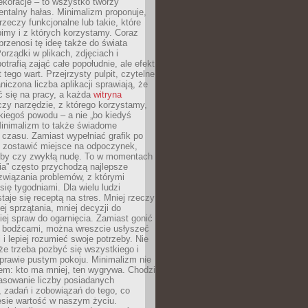
ekoracje – to wszystko tworzy
entalny hałas. Minimalizm proponuje,
rzeczy funkcjonalne lub takie, które
imy i z których korzystamy. Coraz
przenosi tę ideę także do świata
orządki w plikach, zdjęciach i
otrafią zająć całe popołudnie, ale efekt
 tego wart. Przejrzysty pulpit, czytelne
aniczona liczba aplikacji sprawiają, że
ić się na pracy, a każda
witryna
zy narzędzie, z którego korzystamy,
akiegoś powodu – a nie „bo kiedyś
Minimalizm to także świadome
 czasu. Zamiast wypełniać grafik po
o zostawić miejsce na odpoczynek,
bby czy zwykłą nudę. To w momentach
nia” często przychodzą najlepsze
związania problemów, z którymi
ię tygodniami. Dla wielu ludzi
taje się receptą na stres. Mniej rzeczy
j sprzątania, mniej decyzji do
iej spraw do ogarnięcia. Zamiast gonić
i bodźcami, można wreszcie usłyszeć
 i lepiej rozumieć swoje potrzeby. Nie
że trzeba pozbyć się wszystkiego i
prawie pustym pokoju. Minimalizm nie
em: kto ma mniej, ten wygrywa. Chodzi
asowanie liczby posiadanych
 zadań i zobowiązań do tego, co
esie wartość w naszym życiu.