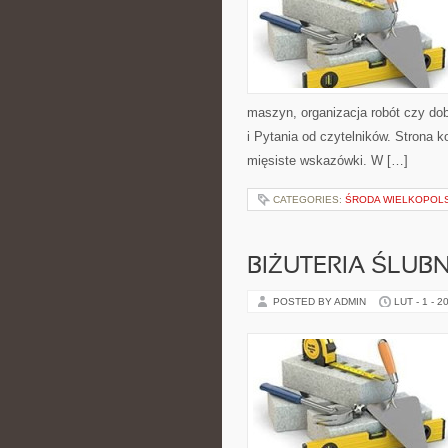
maszyn, organizacja robót czy do
i Pytania od czytelników. Strona k
mięsiste wskazówki. W […]
CATEGORIES:
ŚRODA WIELKOPOL
BIŻUTERIA ŚLUB
POSTED BY ADMIN
LUT - 1 - 2