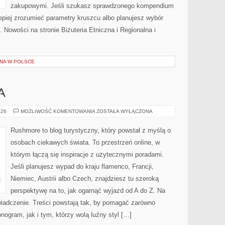
zakupowymi. Jeśli szukasz sprawdzonego kompendium
lepiej zrozumieć parametry kruszcu albo planujesz wybór
z. Nowości na stronie Biżuteria Etniczna i Regionalna i
NA W POLSCE
A
WIELKA
026
MOŻLIWOŚĆ KOMENTOWANIA
ZOSTAŁA WYŁĄCZONA
BRYTANIA
Rushmore to blog turystyczny, który powstał z myślą o
osobach ciekawych świata. To przestrzeń online, w
którym łączą się inspiracje z użytecznymi poradami.
Jeśli planujesz wypad do kraju flamenco, Francji,
Niemiec, Austrii albo Czech, znajdziesz tu szeroką
perspektywę na to, jak ogarnąć wyjazd od A do Z. Na
iadczenie. Treści powstają tak, by pomagać zarówno
nogram, jak i tym, którzy wolą luźny styl […]