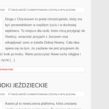
KONFUCJANIZM
 2026
MOŻLIWOŚĆ KOMENTOWANIA
ZOSTAŁA WYŁĄCZONA
Droga z Chrystusem to portal chrześcijański, który ma
być przewodnikiem w zwykłym życiu i w duchowej
wędrówce. To miejsce dla osób, które chcą przylgnąć do
Stwórcy, umacniać przyjaźń z Jezusem oraz
odnajdywać sens w świetle Dobrej Nowiny. Cała idea
opiera się na tym, że zaufanie nie jest przypisem do
ść krok po kroku. Warto przeczytać Nowe ruchy religijne i
 życie […]
RENINGOWE
DKI JEŹDZIECKIE
STADNINY
 2026
MOŻLIWOŚĆ KOMENTOWANIA
ZOSTAŁA WYŁĄCZONA
I
OŚRODKI
JEŹDZIECKIE
Ikarion.pl to nowoczesna platforma, która zestawia