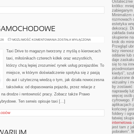
Ostateczni
krótko: mnie
zabieganym 
Minimalizm c
rozmowach o 
estetyka wnę
 SAMOCHODOWE
dekoracji. Dl
zakłada świa
skupienie n
UBEZPIECZENIA
026
MOŻLIWOŚĆ KOMENTOWANIA
ZOSTAŁA WYŁĄCZONA
krok do mini
SAMOCHODOWE
Przegląd ubr
leży nienos
Taxi Drive to magazyn tworzony z myślą o kierowcach
oddanie lub 
taxi, miłośnikach czterech kółek oraz wszystkich,
daje zaskaku
się to na in
którzy chcą lepiej zrozumieć rynek usług przejazdów. To
przedmiotami
miejsce, w którym doświadczenie spotyka się z pasją
kiedyś”, szu
zakurzone d
do aut i użyteczną wiedzą o tym, jak działa nowoczesna
wizualny i m
by zostawić 
taksówka: od dopasowania pojazdu, przez relacje z
naprawdę lub
na drodze i rentowność pracy. Zobacz także Prawo
więcej osób 
cyfrowego. P
brydowe. Ten serwis opisuje taxi […]
aplikacjach p
końcowy jest
 LODÓW
foldery i ogr
łatwiej skup
internetowa
c
jest tam z j
pobrałem”. 
WARIUM