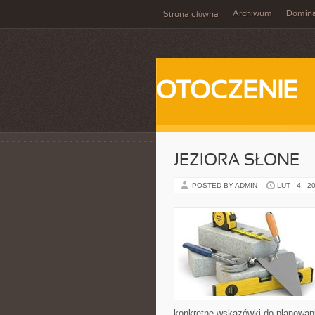
Archiwum
Domina
Strona główna
OTOCZENIE
JEZIORA SŁONE
POSTED BY ADMIN
LUT - 4 - 2
konkretne wskazówki do planowani