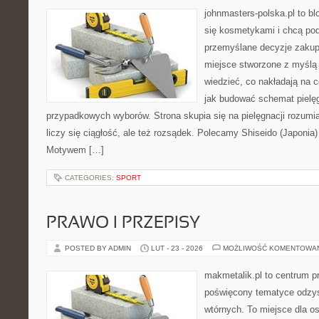
johnmasters-polska.pl to blo
się kosmetykami i chcą po
przemyślane decyzje zakup
miejsce stworzone z myślą o
wiedzieć, co nakładają na ce
jak budować schemat pielę
przypadkowych wyborów. Strona skupia się na pielęgnacji rozumia
liczy się ciągłość, ale też rozsądek. Polecamy Shiseido (Japonia
Motywem […]
CATEGORIES:
SPORT
PRAWO I PRZEPISY
POSTED BY ADMIN
LUT - 23 - 2026
MOŻLIWOŚĆ KOMENTOWA
makmetalik.pl to centrum 
poświęcony tematyce odzy
wtórnych. To miejsce dla osó