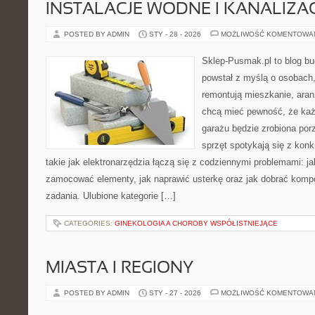
INSTALACJE WODNE I KANALIZA
POSTED BY ADMIN
STY - 28 - 2026
MOŻLIWOŚĆ KOMENTOWA
Sklep-Pusmak.pl to blog b
powstał z myślą o osobach,
remontują mieszkanie, aran
chcą mieć pewność, że ka
garażu będzie zrobiona por
sprzęt spotykają się z kon
takie jak elektronarzędzia łączą się z codziennymi problemami: j
zamocować elementy, jak naprawić usterkę oraz jak dobrać komp
zadania. Ulubione kategorie […]
CATEGORIES:
GINEKOLOGIA A CHOROBY WSPÓŁISTNIEJĄCE
MIASTA I REGIONY
POSTED BY ADMIN
STY - 27 - 2026
MOŻLIWOŚĆ KOMENTOWA