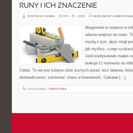
RUNY I ICH ZNACZENIE
POSTED BY ADMIN
STY - 25 - 2026
MOŻLIWOŚĆ KOMENTOWA
Margoseila to miejsce w on
własne wnętrze na nowo. To
myślą o tym, abyś mógł prz
jak myślisz, czego szukas
Jeśli kiedykolwiek miałeś 
brakuje Ci momentu na refle
Ciebie. To nie jest kolejna zbiór suchych porad, lecz latarnia, kt
doświadczenia i zamieniać chaos w klarowność. Ciekawe […]
CATEGORIES:
TURYSTYKA