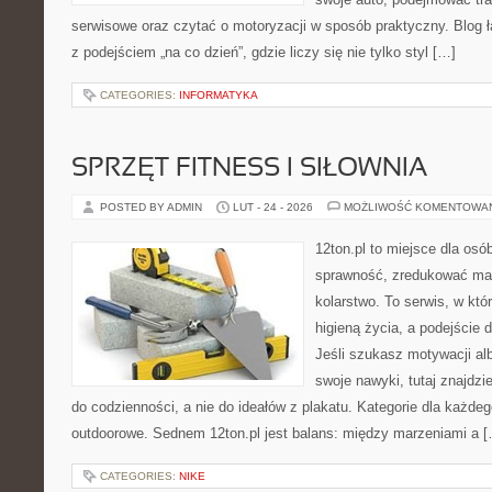
serwisowe oraz czytać o motoryzacji w sposób praktyczny. Blog
z podejściem „na co dzień”, gdzie liczy się nie tylko styl […]
CATEGORIES:
INFORMATYKA
SPRZĘT FITNESS I SIŁOWNIA
POSTED BY ADMIN
LUT - 24 - 2026
MOŻLIWOŚĆ KOMENTOWA
12ton.pl to miejsce dla osó
sprawność, zredukować mas
kolarstwo. To serwis, w któ
higieną życia, a podejście 
Jeśli szukasz motywacji a
swoje nawyki, tutaj znajdz
do codzienności, a nie do ideałów z plakatu. Kategorie dla każdego
outdoorowe. Sednem 12ton.pl jest balans: między marzeniami a 
CATEGORIES:
NIKE