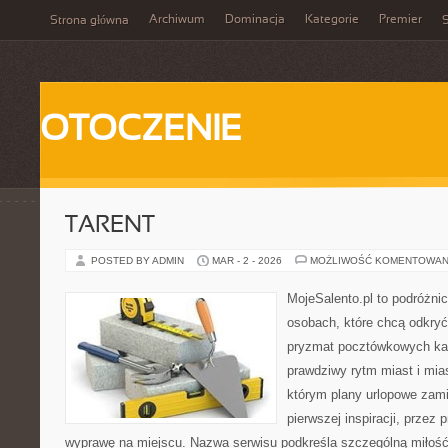
Archiwum
Dominacja
Kategorie
Premier
Strona główna
S
OTOCZENIE
TARENT
POSTED BY ADMIN
MAR - 2 - 2026
MOŻLIWOŚĆ KOMENTOWAN
MojeSalento.pl to podróżni
osobach, które chcą odkryć
pryzmat pocztówkowych kad
prawdziwy rytm miast i mia
którym plany urlopowe zami
pierwszej inspiracji, przez
wyprawę na miejscu. Nazwa serwisu podkreśla szczególną miłość 