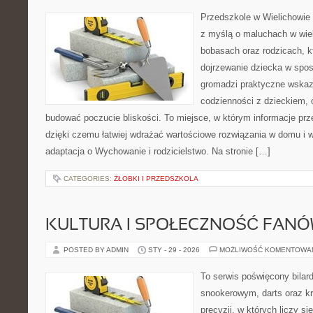
Przedszkole w Wielichowie 
z myślą o maluchach w wie
bobasach oraz rodzicach, k
dojrzewanie dziecka w spos
gromadzi praktyczne wska
codzienności z dzieckiem, o
budować poczucie bliskości. To miejsce, w którym informacje prze
dzięki czemu łatwiej wdrażać wartościowe rozwiązania w domu i w
adaptacja o Wychowanie i rodzicielstwo. Na stronie […]
CATEGORIES:
ŻŁOBKI I PRZEDSZKOLA
KULTURA I SPOŁECZNOŚĆ FAN
POSTED BY ADMIN
STY - 29 - 2026
MOŻLIWOŚĆ KOMENTOWA
To serwis poświęcony bilar
snookerowym, darts oraz k
precyzji, w których liczy si