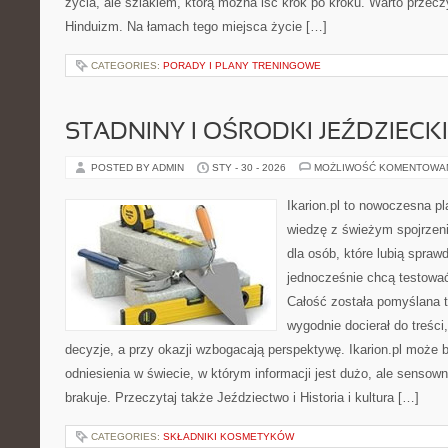
życia, ale szlakiem, którą można iść krok po kroku. Warto przeczy
Hinduizm. Na łamach tego miejsca życie […]
CATEGORIES:
PORADY I PLANY TRENINGOWE
STADNINY I OŚRODKI JEŹDZIECK
POSTED BY ADMIN
STY - 30 - 2026
MOŻLIWOŚĆ KOMENTOWA
Ikarion.pl to nowoczesna pl
wiedzę z świeżym spojrzen
dla osób, które lubią spraw
jednocześnie chcą testować
Całość została pomyślana 
wygodnie docierał do treści
decyzje, a przy okazji wzbogacają perspektywę. Ikarion.pl może 
odniesienia w świecie, w którym informacji jest dużo, ale senso
brakuje. Przeczytaj także Jeździectwo i Historia i kultura […]
CATEGORIES:
SKŁADNIKI KOSMETYKÓW