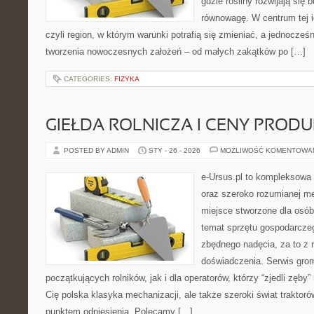
gdzie rośliny rozwijają się 
równowagę. W centrum tej id
czyli region, w którym warunki potrafią się zmieniać, a jednocze
tworzenia nowoczesnych założeń – od małych zakątków po […]
CATEGORIES:
FIZYKA
GIEŁDA ROLNICZA I CENY PROD
POSTED BY ADMIN
STY - 26 - 2026
MOŻLIWOŚĆ KOMENTOWA
e-Ursus.pl to kompleksowa 
oraz szeroko rozumianej me
miejsce stworzone dla osó
temat sprzętu gospodarcze
zbędnego nadęcia, za to z 
doświadczenia. Serwis grom
początkujących rolników, jak i dla operatorów, którzy “zjedli zęby” 
Cię polska klasyka mechanizacji, ale także szeroki świat traktor
punktem odniesienia. Polecamy […]