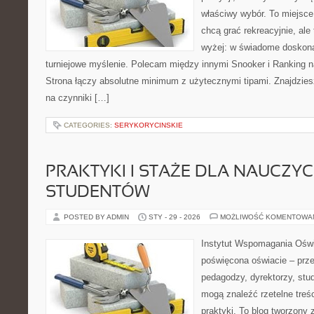
właściwy wybór. To miejsce
chcą grać rekreacyjnie, ale 
wyżej: w świadome doskona
turniejowe myślenie. Polecam między innymi Snooker i Ranking n
Strona łączy absolutne minimum z użytecznymi tipami. Znajdziesz 
na czynniki […]
CATEGORIES:
SERYKORYCINSKIE
PRAKTYKI I STAŻE DLA NAUCZYCIE
STUDENTÓW
POSTED BY ADMIN
STY - 29 - 2026
MOŻLIWOŚĆ KOMENTOWA
Instytut Wspomagania Oświ
poświęcona oświacie – prze
pedagodzy, dyrektorzy, stu
mogą znaleźć rzetelne treś
praktyki. To blog tworzony 