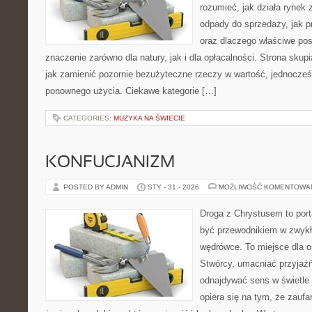
rozumieć, jak działa rynek
odpady do sprzedaży, jak p
oraz dlaczego właściwe po
znaczenie zarówno dla natury, jak i dla opłacalności. Strona skupi
jak zamienić pozornie bezużyteczne rzeczy w wartość, jednocześ
ponownego użycia. Ciekawe kategorie […]
CATEGORIES:
MUZYKA NA ŚWIECIE
KONFUCJANIZM
POSTED BY ADMIN
STY - 31 - 2026
MOŻLIWOŚĆ KOMENTOWA
Droga z Chrystusem to porta
być przewodnikiem w zwykł
wędrówce. To miejsce dla o
Stwórcy, umacniać przyjaź
odnajdywać sens w świetle 
opiera się na tym, że zaufa