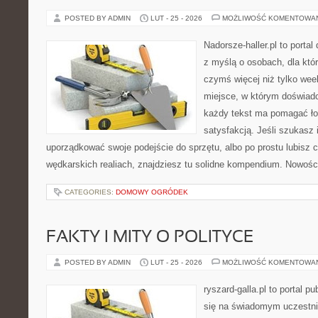
POSTED BY ADMIN
LUT - 25 - 2026
MOŻLIWOŚĆ KOMENTOWA
Nadorsze-haller.pl to portal
z myślą o osobach, dla któ
czymś więcej niż tylko we
miejsce, w którym doświadc
każdy tekst ma pomagać łow
satysfakcją. Jeśli szukasz 
uporządkować swoje podejście do sprzętu, albo po prostu lubisz c
wędkarskich realiach, znajdziesz tu solidne kompendium. Nowości
CATEGORIES:
DOMOWY OGRÓDEK
FAKTY I MITY O POLITYCE
POSTED BY ADMIN
LUT - 25 - 2026
MOŻLIWOŚĆ KOMENTOWA
ryszard-galla.pl to portal p
się na świadomym uczestni