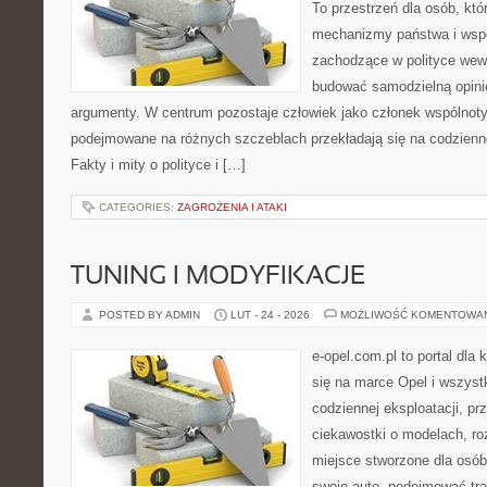
To przestrzeń dla osób, kt
mechanizmy państwa i wspó
zachodzące w polityce wewn
budować samodzielną opinię
argumenty. W centrum pozostaje człowiek jako członek wspólnoty,
podejmowane na różnych szczeblach przekładają się na codzienn
Fakty i mity o polityce i […]
CATEGORIES:
ZAGROŻENIA I ATAKI
TUNING I MODYFIKACJE
POSTED BY ADMIN
LUT - 24 - 2026
MOŻLIWOŚĆ KOMENTOWA
e-opel.com.pl to portal dla 
się na marce Opel i wszyst
codziennej eksploatacji, pr
ciekawostki o modelach, ro
miejsce stworzone dla osób
swoje auto, podejmować tra