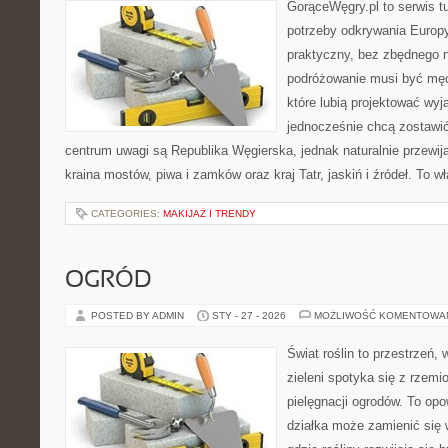
GorąceWęgry.pl to serwis tu
potrzeby odkrywania Europ
praktyczny, bez zbędnego n
podróżowanie musi być męc
które lubią projektować wyj
jednocześnie chcą zostawi
centrum uwagi są Republika Węgierska, jednak naturalnie przewijaj
kraina mostów, piwa i zamków oraz kraj Tatr, jaskiń i źródeł. To w
CATEGORIES:
MAKIJAŻ I TRENDY
OGRÓD
POSTED BY ADMIN
STY - 27 - 2026
MOŻLIWOŚĆ KOMENTOWA
Świat roślin to przestrzeń, 
zieleni spotyka się z rzemi
pielęgnacji ogrodów. To opo
działka może zamienić się 