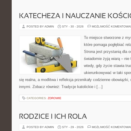
KATECHEZA I NAUCZANIE KOŚC
POSTED BY ADMIN
STY - 30 - 2026
MOŻLIWOŚĆ KOMENTOWA
To miejsce stworzone z myś
które pomaga pogłębiać rel
Strona jest przystanią dla o
świadomie żyją wiarą – nie 
wtedy, gdy życie stawia trud
ukierunkowywać w taki spo
się realna, a modlitwa i refleksja przenikały codzienne obowiązki,
innymi. Zobacz również: Tradycje katolickie i […]
CATEGORIES:
ZDROWIE
RODZICE I ICH ROLA
POSTED BY ADMIN
STY - 29 - 2026
MOŻLIWOŚĆ KOMENTOWA