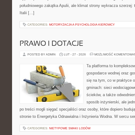
południowego zakątka Apulii, ale klimat strony wykracza szerzej:
Italii […]
CATEGORIES:
MOTORYZACJA A PSYCHOLOGIA KIEROWCY
PRAWO I DOTACJE
POSTED BY ADMIN
LUT - 27 - 2026
MOŻLIWOŚĆ KOMENTOWA
Ta platforma to komplekso
gospodarce wodnej oraz go
się na tym, co w praktyce o
gminach: sieci wodociągow
ścieków, a także odwodnien
sposób inżynierski, ale jed
po treści mogli sięgać specjaliści oraz osoby, które dopiero budu
stronie to Energetyka Odnawialna i Inżynieria Wodna. W sercu ser
CATEGORIES:
NIETYPOWE SMAKI LODÓW