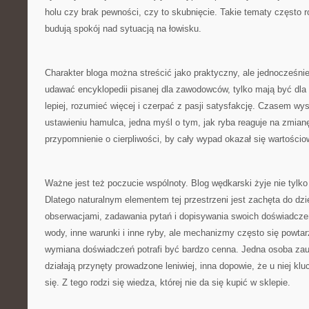
holu czy brak pewności, czy to skubnięcie. Takie tematy często r
budują spokój nad sytuacją na łowisku.
Charakter bloga można streścić jako praktyczny, ale jednocześnie
udawać encyklopedii pisanej dla zawodowców, tylko mają być dla l
lepiej, rozumieć więcej i czerpać z pasji satysfakcję. Czasem w
ustawieniu hamulca, jedna myśl o tym, jak ryba reaguje na zmian
przypomnienie o cierpliwości, by cały wypad okazał się wartościo
Ważne jest też poczucie wspólnoty. Blog wędkarski żyje nie tylko
Dlatego naturalnym elementem tej przestrzeni jest zachęta do dzi
obserwacjami, zadawania pytań i dopisywania swoich doświadcz
wody, inne warunki i inne ryby, ale mechanizmy często się powtar
wymiana doświadczeń potrafi być bardzo cenna. Jedna osoba za
działają przynęty prowadzone leniwiej, inna dopowie, że u niej k
się. Z tego rodzi się wiedza, której nie da się kupić w sklepie.