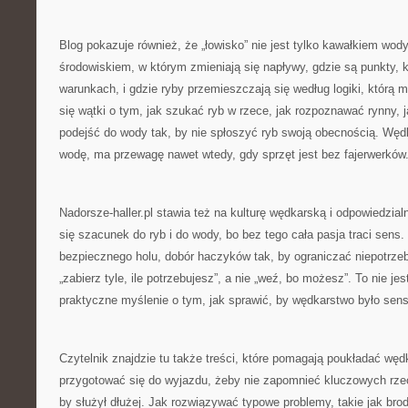
Blog pokazuje również, że „łowisko” nie jest tylko kawałkiem wo
środowiskiem, w którym zmieniają się napływy, gdzie są punkty, k
warunkach, i gdzie ryby przemieszczają się według logiki, którą 
się wątki o tym, jak szukać ryb w rzece, jak rozpoznawać rynny, ja
podejść do wody tak, by nie spłoszyć ryb swoją obecnością. Wędk
wodę, ma przewagę nawet wtedy, gdy sprzęt jest bez fajerwerków
Nadorsze-haller.pl stawia też na kulturę wędkarską i odpowiedzia
się szacunek do ryb i do wody, bo bez tego cała pasja traci sen
bezpiecznego holu, dobór haczyków tak, by ograniczać niepotrze
„zabierz tyle, ile potrzebujesz”, a nie „weź, bo możesz”. To nie je
praktyczne myślenie o tym, jak sprawić, by wędkarstwo było sen
Czytelnik znajdzie tu także treści, które pomagają poukładać wę
przygotować się do wyjazdu, żeby nie zapomnieć kluczowych rzec
by służył dłużej. Jak rozwiązywać typowe problemy, takie jak brod