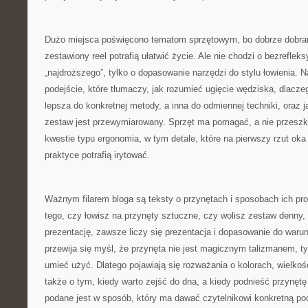
Dużo miejsca poświęcono tematom sprzętowym, bo dobrze dobra
zestawiony reel potrafią ułatwić życie. Ale nie chodzi o bezreflek
„najdroższego”, tylko o dopasowanie narzędzi do stylu łowienia. N
podejście, które tłumaczy, jak rozumieć ugięcie wędziska, dlacze
lepsza do konkretnej metody, a inna do odmiennej techniki, oraz ja
zestaw jest przewymiarowany. Sprzęt ma pomagać, a nie przeszka
kwestie typu ergonomia, w tym detale, które na pierwszy rzut oka
praktyce potrafią irytować.
Ważnym filarem bloga są teksty o przynętach i sposobach ich pr
tego, czy łowisz na przynęty sztuczne, czy wolisz zestaw denny,
prezentację, zawsze liczy się prezentacja i dopasowanie do warun
przewija się myśl, że przynęta nie jest magicznym talizmanem, ty
umieć użyć. Dlatego pojawiają się rozważania o kolorach, wielkoś
także o tym, kiedy warto zejść do dna, a kiedy podnieść przynęt
podane jest w sposób, który ma dawać czytelnikowi konkretną po