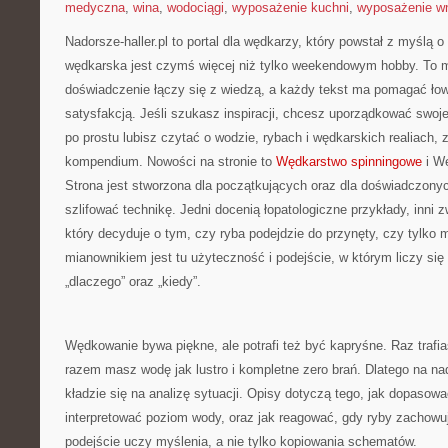
medyczna
,
wina
,
wodociągi
,
wyposażenie kuchni
,
wyposażenie wn
Nadorsze-haller.pl to portal dla wędkarzy, który powstał z myślą o
wędkarska jest czymś więcej niż tylko weekendowym hobby. To m
doświadczenie łączy się z wiedzą, a każdy tekst ma pomagać łowi
satysfakcją. Jeśli szukasz inspiracji, chcesz uporządkować swoje
po prostu lubisz czytać o wodzie, rybach i wędkarskich realiach, z
kompendium. Nowości na stronie to
Wędkarstwo spinningowe
i Wę
Strona jest stworzona dla początkujących oraz dla doświadczonyc
szlifować technikę. Jedni docenią łopatologiczne przykłady, inni 
który decyduje o tym, czy ryba podejdzie do przynęty, czy tylko 
mianownikiem jest tu użyteczność i podejście, w którym liczy się n
„dlaczego” oraz „kiedy”.
Wędkowanie bywa piękne, ale potrafi też być kapryśne. Raz traf
razem masz wodę jak lustro i kompletne zero brań. Dlatego na nad
kładzie się na analizę sytuacji. Opisy dotyczą tego, jak dopasować
interpretować poziom wody, oraz jak reagować, gdy ryby zachowuj
podejście uczy myślenia, a nie tylko kopiowania schematów.