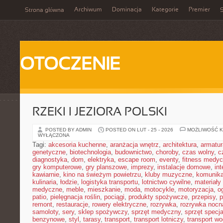
Archiwum
Dominacja
Kategorie
Premier
Strona główna
S
OTOCZENIE
RZEKI I JEZIORA POLSKI
POSTED BY ADMIN
POSTED ON LUT - 25 - 2026
MOŻLIWOŚĆ 
WYŁĄCZONA
Tagi:
akcesoria kuchenne
,
aranżacja wnętrz
,
architektura
,
armatur
genetyczne
,
biotechnologia
,
budownictwo
,
choroby
,
czas wolny
,
c
diagnostyka
,
dom
,
elektryka
,
escape room
,
eventy
,
fitness medy
gry komputerowe
,
gry planszowe
,
imprezy
,
instalacje domowe
,
in
kawiarnie
,
kino na świeżym powietrzu
,
kluby muzyczne
,
komunika
kulinaria
,
łodzie
,
logistyka transportu
,
lotnictwo cywilne
,
materiały
medyczne
,
meble
,
mieszkanie
,
moda
,
motocykle
,
motoryzacja
,
o
patio
,
pielęgnacja roślin
,
pociągi
,
produkty spożywcze
,
przepisy
,
p
remont
,
restauracje
,
rowery elektryczne
,
rozrywka
,
rozrywka nocn
samoloty
,
sery
,
sklep spożywczy
,
sprzęt medyczny
,
sprzęt specja
benzynowe
,
styl
,
tarasy
,
transport
,
transport lotniczy
,
transport w