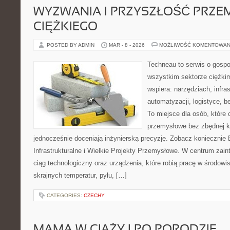
WYZWANIA I PRZYSZŁOŚĆ PRZE
CIĘŻKIEGO
POSTED BY ADMIN
MAR - 8 - 2026
MOŻLIWOŚĆ KOMENTOWAN
Techneau to serwis o gospo
wszystkim sektorze ciężkim
wspiera: narzędziach, infras
automatyzacji, logistyce, b
To miejsce dla osób, które
przemysłowe bez zbędnej ko
jednocześnie doceniają inżynierską precyzję. Zobacz koniecznie
Infrastrukturalne i Wielkie Projekty Przemysłowe. W centrum zain
ciąg technologiczny oraz urządzenia, które robią pracę w środo
skrajnych temperatur, pyłu, […]
CATEGORIES:
CZECHY