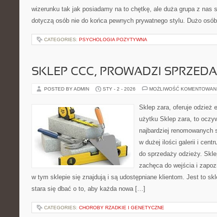
wizerunku tak jak posiadamy na to chętkę, ale duża grupa z nas s
dotyczą osób nie do końca pewnych prywatnego stylu. Dużo osób
CATEGORIES:
PSYCHOLOGIA POZYTYWNA
SKLEP CCC, PROWADZI SPRZED
POSTED BY ADMIN
STY - 2 - 2026
MOŻLIWOŚĆ KOMENTOWAN
Sklep zara, oferuje odzież 
użytku Sklep zara, to oczyw
najbardziej renomowanych s
w dużej ilości galerii i ce
do sprzedaży odzieży. Skl
zachęca do wejścia i zapozn
w tym sklepie się znajdują i są udostępniane klientom. Jest to skl
stara się dbać o to, aby każda nowa […]
CATEGORIES:
CHOROBY RZADKIE I GENETYCZNE