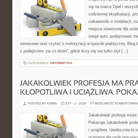
się na marce Opel i wszyst
codziennej eksploatacji, pr
ciekawostki o modelach, ro
miejsce stworzone dla osób
swoje auto, podejmować tra
serwisowe oraz czytać o motoryzacji w sposób praktyczny. Blog
z podejściem „na co dzień”, gdzie liczy się nie tylko styl […]
CATEGORIES:
INFORMATYKA
JAKAKOLWIEK PROFESJA MA PR
KŁOPOTLIWA I UCIĄŻLIWA. POKA
POSTED BY ADMIN
STY - 2 - 2026
MOŻLIWOŚĆ KOMENTOWAN
Jakakolwiek profesja może b
Pokazuje Jakakolwiek profe
i uciążliwa. Uwidocznia to 
ochronna dla osób pracując