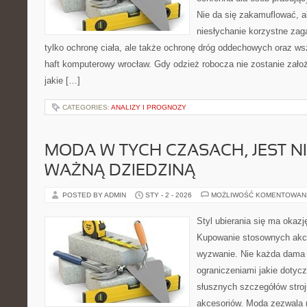
Nie da się zakamuflować, a
niesłychanie korzystne zaga
tylko ochronę ciała, ale także ochronę dróg oddechowych oraz ws
haft komputerowy wrocław. Gdy odzież robocza nie zostanie założ
jakie […]
CATEGORIES:
ANALIZY I PROGNOZY
MODA W TYCH CZASACH, JEST N
WAŻNĄ DZIEDZINĄ
POSTED BY ADMIN
STY - 2 - 2026
MOŻLIWOŚĆ KOMENTOWAN
Styl ubierania się ma okaz
Kupowanie stosownych akc
wyzwanie. Nie każda dama 
ograniczeniami jakie dotycz
słusznych szczegółów stroj
akcesoriów. Moda zezwala 