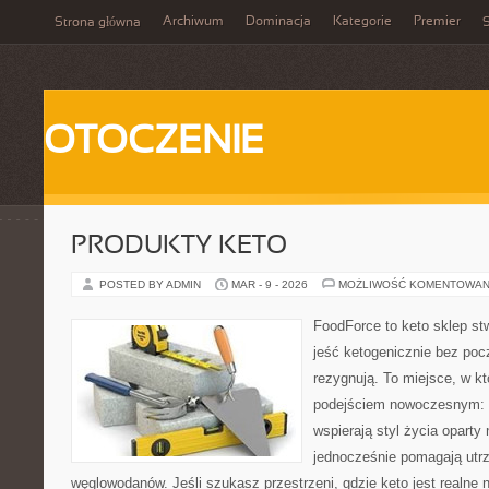
Archiwum
Dominacja
Kategorie
Premier
Strona główna
S
OTOCZENIE
PRODUKTY KETO
POSTED BY ADMIN
MAR - 9 - 2026
MOŻLIWOŚĆ KOMENTOWAN
FoodForce to keto sklep st
jeść ketogenicznie bez poc
rezygnują. To miejsce, w k
podejściem nowoczesnym: w
wspierają styl życia oparty
jednocześnie pomagają utr
węglowodanów. Jeśli szukasz przestrzeni, gdzie keto jest realne n