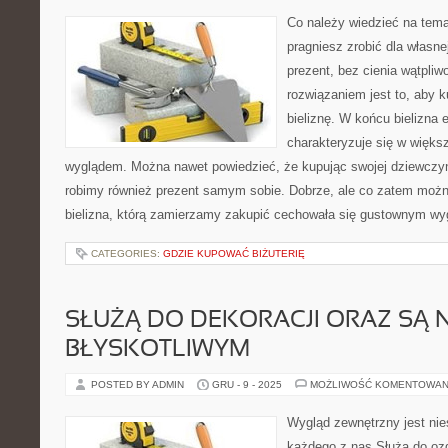
Co należy wiedzieć na temat
pragniesz zrobić dla własn
prezent, bez cienia wątpli
rozwiązaniem jest to, aby k
bieliznę. W końcu bielizna
charakteryzuje się w więks
wyglądem. Można nawet powiedzieć, że kupując swojej dziewczyni
robimy również prezent samym sobie. Dobrze, ale co zatem możn
bielizna, którą zamierzamy zakupić cechowała się gustownym wy
CATEGORIES:
GDZIE KUPOWAĆ BIŻUTERIĘ
SŁUŻĄ DO DEKORACJI ORAZ SĄ 
BŁYSKOTLIWYM
POSTED BY ADMIN
GRU - 9 - 2025
MOŻLIWOŚĆ KOMENTOWAN
Wygląd zewnętrzny jest nies
każdego z nas Służą do ozd