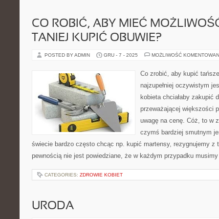
CO ROBIĆ, ABY MIEĆ MOŻLIWOŚ
TANIEJ KUPIĆ OBUWIE?
POSTED BY ADMIN
GRU - 7 - 2025
MOŻLIWOŚĆ KOMENTOWAN
Co zrobić, aby kupić tańs
najzupełniej oczywistym jes
kobieta chciałaby zakupić dl
przeważającej większości 
uwagę na cenę. Cóż, to w 
czymś bardziej smutnym jes
świecie bardzo często chcąc np. kupić martensy, rezygnujemy z 
pewnością nie jest powiedziane, że w każdym przypadku musim
CATEGORIES:
ZDROWIE KOBIET
URODA