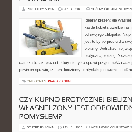
POSTED BY ADMIN
STY - 2 - 2026
MOŻLIWOŚĆ KOMENTOWAN
Idealny prezent dla własnej
każda kobieta uwielbia raz 
od swojego chłopaka. Na p
jest to by po prostu dla sw
bieliznę. Jednakże nie jaką
erotyczną bieliznę! A szczeg
damska to taki prezent, który nie tylko sprawi przyjemność nasze
powinien sprawić, iż sami będziemy usatysfakcjonowanymi ludźm
CATEGORIES:
PRACA Z KOŃMI
CZY KUPNO EROTYCZNEJ BIELIZ
WŁASNEJ ŻONY JEST ODPOWIED
POMYSŁEM?
POSTED BY ADMIN
STY - 2 - 2026
MOŻLIWOŚĆ KOMENTOWAN