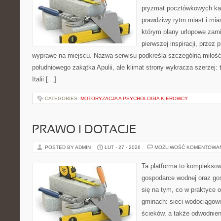
pryzmat pocztówkowych kad
prawdziwy rytm miast i mia
którym plany urlopowe zami
pierwszej inspiracji, przez
wyprawę na miejscu. Nazwa serwisu podkreśla szczególną miłość 
południowego zakątka Apulii, ale klimat strony wykracza szerzej:
Italii […]
CATEGORIES:
MOTORYZACJA A PSYCHOLOGIA KIEROWCY
PRAWO I DOTACJE
POSTED BY ADMIN
LUT - 27 - 2026
MOŻLIWOŚĆ KOMENTOWA
Ta platforma to komplekso
gospodarce wodnej oraz go
się na tym, co w praktyce o
gminach: sieci wodociągow
ścieków, a także odwodnien