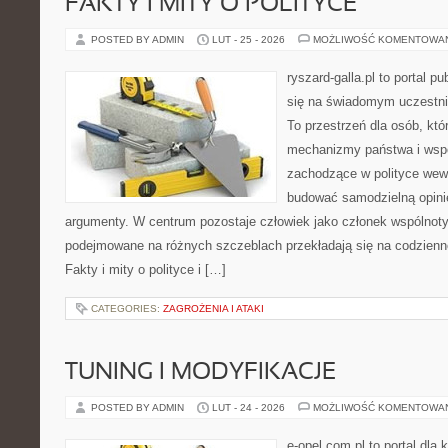
FAKTY I MITY O POLITYCE
POSTED BY ADMIN
LUT - 25 - 2026
MOŻLIWOŚĆ KOMENTOWA
ryszard-galla.pl to portal p
się na świadomym uczestni
To przestrzeń dla osób, kt
mechanizmy państwa i wspó
zachodzące w polityce wewn
budować samodzielną opinię
argumenty. W centrum pozostaje człowiek jako członek wspólnoty,
podejmowane na różnych szczeblach przekładają się na codzienn
Fakty i mity o polityce i […]
CATEGORIES:
ZAGROŻENIA I ATAKI
TUNING I MODYFIKACJE
POSTED BY ADMIN
LUT - 24 - 2026
MOŻLIWOŚĆ KOMENTOWA
e-opel.com.pl to portal dla 