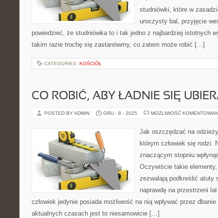
studniówki, które w zasadzi
uroczysty bal, przyjęcie w
powiedzieć, że studniówka to i tak jedno z najbardziej istotnyc
takim razie trochę się zastanówmy, co zatem może robić […]
CATEGORIES:
KOŚCIÓŁ
CO ROBIĆ, ABY ŁADNIE SIĘ UBIE
POSTED BY ADMIN
GRU - 8 - 2025
MOŻLIWOŚĆ KOMENTOWAN
Jak oszczędzać na odzieży?
którym człowiek się rodzi.
znaczącym stopniu wpłynąć
Oczywiście takie elementy, 
zezwalają podkreślić atuty 
naprawdę na przestrzeni lat
człowiek jedynie posiada możliwość na nią wpływać przez dbanie o
aktualnych czasach jest to niesamowicie […]