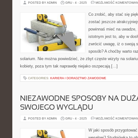
POSTED BY ADMIN
GRU - 4 - 2025
MOŻLIWOŚĆ KOMENTOWAN
Co zrobić, aby stać się pię
zostać jeszcze atrakcyjniej
powinnaś mieć na uwadze, 
istotnym jest to, aby w do
zwrócić uwagę, iż o swoją 
sposób? A choćby warto raz
solarium. Nie można powiedzieć, że zbyt częste wizyty na solar
kobiety, poza tym tak naprawdę niejako oszpecają […]
CATEGORIES:
KARIERA I DORADZTWO ZAWODOWE
NIEZAWODNE SPOSOBY NA DUŻ
SWOJEGO WYGLĄDU
POSTED BY ADMIN
GRU - 4 - 2025
MOŻLIWOŚĆ KOMENTOWAN
W jaki sposób przygotować 
weselnej? Studniówka to ob