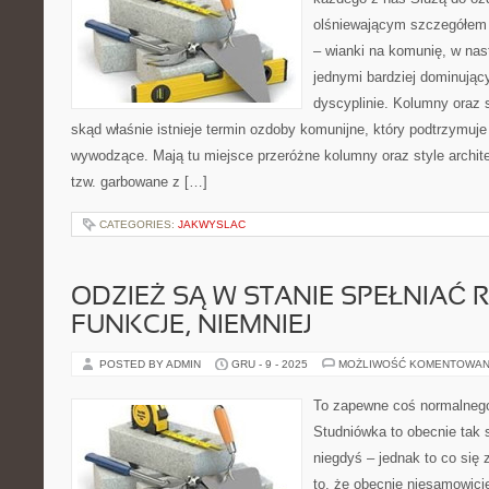
olśniewającym szczegółem 
– wianki na komunię, w nas
jednymi bardziej dominując
dyscyplinie. Kolumny oraz 
skąd właśnie istnieje termin ozdoby komunijne, który podtrzymuje 
wywodzące. Mają tu miejsce przeróżne kolumny oraz style archit
tzw. garbowane z […]
CATEGORIES:
JAKWYSLAC
ODZIEŻ SĄ W STANIE SPEŁNIAĆ 
FUNKCJE, NIEMNIEJ
POSTED BY ADMIN
GRU - 9 - 2025
MOŻLIWOŚĆ KOMENTOWAN
To zapewne coś normalnego
Studniówka to obecnie tak 
niegdyś – jednak to co się 
to, że obecnie niesamowicie