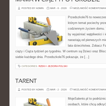
MAMA W CIĄŻY I PO PORODZIE
POSTED BY ADMIN
MAR - 6 - 2026
MOŻLIWOŚĆ KOMENTOWAN
Przedszkole76 to nowoczesn
którym temat pociechy przen
codziennym życiem domu. T
by wyjaśniać wątpliwości i 
narastają od pierwszych mi
lata dzieciństwa. Zobacz Fa
ciąży i Ciąża tydzień po tygodniu. W centrum są Dzieci oraz Bliscy
siebie każdego dnia. Przedszkole76 pokazuje, że […]
CATEGORIES:
RZEKI I JEZIORA POLSKI
TARENT
POSTED BY ADMIN
MAR - 2 - 2026
MOŻLIWOŚĆ KOMENTOWAN
MojeSalento.pl to podróżni
osobach, które chcą odkryć