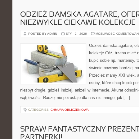
ODZIEŻ DAMSKA AGATARE, OFE
NIEZWYKLE CIEKAWE KOLEKCJE
POSTED BY ADMIN
STY - 2 - 2026
MOŻLIWOŚĆ KOMENTOWAN
Odzież damska agatare, ofe
kolekcje Cóż, trzeba mieć 
kupić sobie np. martensy, 
świecie powinny bardziej n
Przecież mamy XXI wiek, a 
osoby, które chcą kupić po
niezbyt drogie, gdzieś indziej, aniżeli w Internecie. Akurat odnośn
wątpliwości. Raczej nie pozostaje dla nas nic innego, jak […]
CATEGORIES:
CHMURA OBLICZENIOWA
SPRAW FANTASTYCZNY PREZENT
PARTNERKI!