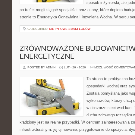
sposób inżynierski, ale jed
po treści mogli sięgać specjaliści oraz osoby, które dopiero budu
stronie to Energetyka Odnawialna i Inżynieria Wodna. W sercu ser
CATEGORIES:
NIETYPOWE SMAKI LODÓW
ZRÓWNOWAŻONE BUDOWNICT
ENERGETYCZNE
POSTED BY ADMIN
LUT - 26 - 2026
MOŻLIWOŚĆ KOMENTOWA
Ta strona to praktyczna ba
gospodarki wodnej oraz sy
Została pomyślana jako wsp
wykonawców, którzy chcą 
w obszarze sieci wod-kan. 
duchu zdrowego rozsądku w
kładziony jest na realne przypadki. W centrum zainteresowania zn
infrastrukturalnym: jej ujmowanie, przygotowanie do spożycia, dys