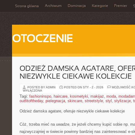
Archiwum
Dominacja
Kategorie
Premier
Strona główna
S
OTOCZENIE
ODZIEŻ DAMSKA AGATARE, OFE
NIEZWYKLE CIEKAWE KOLEKCJE
POSTED BY ADMIN
POSTED ON STY - 2 - 2026
MOŻLIWOŚĆ K
WYŁĄCZONA
Tagi:
fashioninspo
,
haircare
,
kosmetyki
,
makijaż
,
moda
,
modadam
outfitoftheday
,
pielegnacja
,
skincare
,
streetstyle
,
styl
,
stylizacje
,
t
Odzież damska agatare, oferuje niezwykle ciekawe kolekcje
Cóż, trzeba mieć na uwadze, że jeżeli chcemy kupić sobie np. m
najzwyczajniej w świecie powinny bardziej nas zainteresować e-