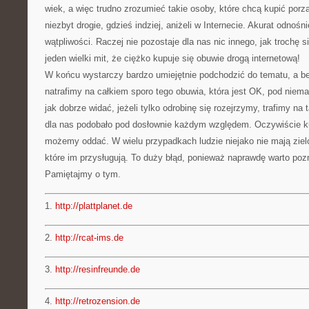
wiek, a więc trudno zrozumieć takie osoby, które chcą kupić porz
niezbyt drogie, gdzieś indziej, aniżeli w Internecie. Akurat odnośn
wątpliwości. Raczej nie pozostaje dla nas nic innego, jak trochę si
jeden wielki mit, że ciężko kupuje się obuwie drogą internetową!
W końcu wystarczy bardzo umiejętnie podchodzić do tematu, a be
natrafimy na całkiem sporo tego obuwia, która jest OK, pod nie
jak dobrze widać, jeżeli tylko odrobinę się rozejrzymy, trafimy na 
dla nas podobało pod dosłownie każdym względem. Oczywiście kup
możemy oddać. W wielu przypadkach ludzie niejako nie mają ziel
które im przysługują. To duży błąd, ponieważ naprawdę warto po
Pamiętajmy o tym.
1.
http://plattplanet.de
2.
http://rcat-ims.de
3.
http://resinfreunde.de
4.
http://retrozension.de