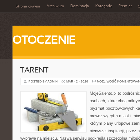
Archiwum
Dominacja
Kategorie
Premier
Strona główna
S
OTOCZENIE
TARENT
POSTED BY ADMIN
MAR - 2 - 2026
MOŻLIWOŚĆ KOMENTOWAN
MojeSalento.pl to podróżni
osobach, które chcą odkryć
pryzmat pocztówkowych kad
prawdziwy rytm miast i mia
którym plany urlopowe zami
pierwszej inspiracji, przez
wyprawę na miejscu. Nazwa serwisu podkreśla szczególną miłość 