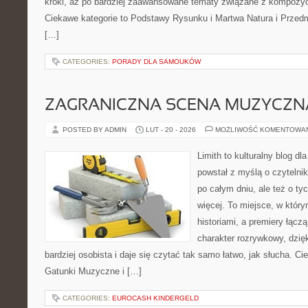
kroki, aż po bardziej zaawansowane tematy związane z kompozyc
Ciekawe kategorie to Podstawy Rysunku i Martwa Natura i Przedm
[…]
CATEGORIES:
PORADY DLA SAMOUKÓW
ZAGRANICZNA SCENA MUZYCZN
POSTED BY ADMIN
LUT - 20 - 2026
MOŻLIWOŚĆ KOMENTOWA
Limith to kulturalny blog dl
powstał z myślą o czytelni
po całym dniu, ale też o ty
więcej. To miejsce, w który
historiami, a premiery łącz
charakter rozrywkowy, dzię
bardziej osobista i daje się czytać tak samo łatwo, jak słucha. Ci
Gatunki Muzyczne i […]
CATEGORIES:
EUROCASH KINDERGELD