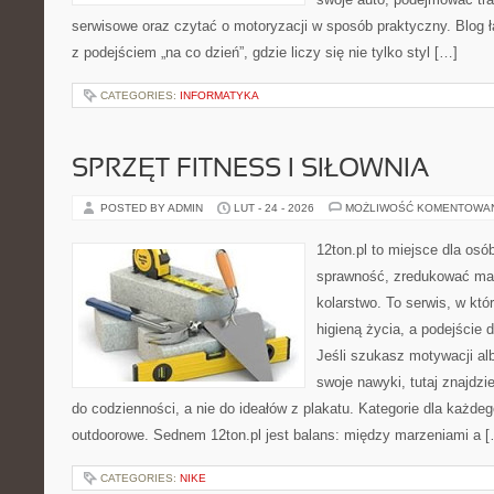
serwisowe oraz czytać o motoryzacji w sposób praktyczny. Blog
z podejściem „na co dzień”, gdzie liczy się nie tylko styl […]
CATEGORIES:
INFORMATYKA
SPRZĘT FITNESS I SIŁOWNIA
POSTED BY ADMIN
LUT - 24 - 2026
MOŻLIWOŚĆ KOMENTOWA
12ton.pl to miejsce dla osó
sprawność, zredukować mas
kolarstwo. To serwis, w któ
higieną życia, a podejście 
Jeśli szukasz motywacji a
swoje nawyki, tutaj znajdz
do codzienności, a nie do ideałów z plakatu. Kategorie dla każdego
outdoorowe. Sednem 12ton.pl jest balans: między marzeniami a 
CATEGORIES:
NIKE