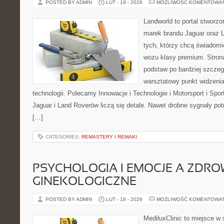
POSTED BY ADMIN
LUT - 19 - 2026
MOŻLIWOŚĆ KOMENTOWA
Landworld to portal stworz
marek brandu Jaguar oraz L
tych, którzy chcą świadom
wozu klasy premium. Strona
podstaw po bardziej szczeg
warsztatowy punkt widzenia
technologii. Polecamy Innowacje i Technologie i Motorsport i Spo
Jaguar i Land Roverów liczą się detale. Nawet drobne sygnały po
[…]
CATEGORIES:
REMASTERY I REMAKI
PSYCHOLOGIA I EMOCJE A ZDRO
GINEKOLOGICZNE
POSTED BY ADMIN
LUT - 18 - 2026
MOŻLIWOŚĆ KOMENTOWA
MediluxClinic to miejsce w 