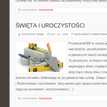
Uczenie się. W centrum serwisu są fundamenty muzycznej wiedz
CATEGORIES:
NAWOŻENIE
ŚWIĘTA I UROCZYSTOŚCI
POSTED BY ADMIN
LUT - 15 - 2026
MOŻLIWOŚĆ KOMENTOWA
Przedszkole309 to strona 
nad dziećmi, przedszkolom 
w pierwszych latach rozwo
To przestrzeń, w którym rod
wspierające dzieci znajdą 
dotyczące rutyny dnia z m
dziecka od wieku żłobkowego aż po pierwsze lata szkoły. Zobacz 
i Rodzicielstwo i wychowanie. Ideą serwisu jest upraszczanie tema
stają się wyzwaniem: przystosowanie […]
CATEGORIES:
ROBDRINKI