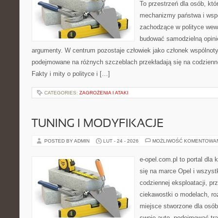
To przestrzeń dla osób, kt
mechanizmy państwa i wspó
zachodzące w polityce wewn
budować samodzielną opinię
argumenty. W centrum pozostaje człowiek jako członek wspólnoty,
podejmowane na różnych szczeblach przekładają się na codzienn
Fakty i mity o polityce i […]
CATEGORIES:
ZAGROŻENIA I ATAKI
TUNING I MODYFIKACJE
POSTED BY ADMIN
LUT - 24 - 2026
MOŻLIWOŚĆ KOMENTOWA
e-opel.com.pl to portal dla 
się na marce Opel i wszyst
codziennej eksploatacji, pr
ciekawostki o modelach, ro
miejsce stworzone dla osób
swoje auto, podejmować tra