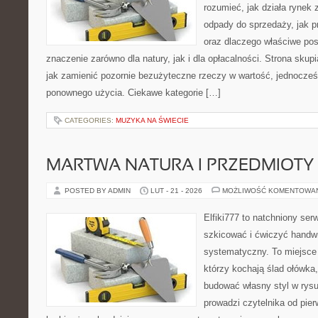
rozumieć, jak działa rynek
odpady do sprzedaży, jak p
oraz dlaczego właściwe po
znaczenie zarówno dla natury, jak i dla opłacalności. Strona skupi
jak zamienić pozornie bezużyteczne rzeczy w wartość, jednocześ
ponownego użycia. Ciekawe kategorie […]
CATEGORIES:
MUZYKA NA ŚWIECIE
MARTWA NATURA I PRZEDMIOTY
POSTED BY ADMIN
LUT - 21 - 2026
MOŻLIWOŚĆ KOMENTOWA
Elfiki777 to natchniony ser
szkicować i ćwiczyć handwr
systematyczny. To miejsce 
którzy kochają ślad ołówka,
budować własny styl w rysu
prowadzi czytelnika od pie