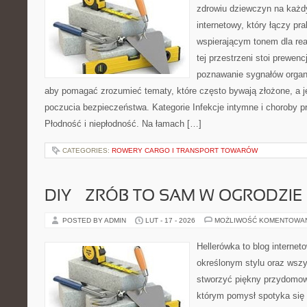
zdrowiu dziewczyn na każdy
internetowy, który łączy pr
wspierającym tonem dla re
tej przestrzeni stoi prewen
poznawanie sygnałów organ
aby pomagać zrozumieć tematy, które często bywają złożone, a j
poczucia bezpieczeństwa. Kategorie Infekcje intymne i choroby p
Płodność i niepłodność. Na łamach […]
CATEGORIES:
ROWERY CARGO I TRANSPORT TOWARÓW
DIY – ZRÓB TO SAM W OGRODZIE
POSTED BY ADMIN
LUT - 17 - 2026
MOŻLIWOŚĆ KOMENTOWA
Hellerówka to blog interne
określonym stylu oraz wsz
stworzyć piękny przydomow
którym pomysł spotyka się