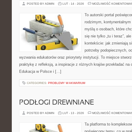
POSTED BY ADMIN
LUT - 14 - 2026
MOŻLIWOŚĆ KOMENTOWA
To autorski portal poświęco
rodzimym, kontynentalnym 
myślą o osobach, które chc
się nie tylko „tu i teraz”, 
kontekście: jak zmieniają s
potrzeby podopiecznych, oc
wyzwania edukatorów oraz priorytety instytucji. To miejsce stworz
praktykę z refleksją, a inspiracje z różnych krajów przekładać na
Edukacja w Polsce i […]
CATEGORIES:
PROBLEMY W AKWARIUM
PODŁOGI DREWNIANE
POSTED BY ADMIN
LUT - 13 - 2026
MOŻLIWOŚĆ KOMENTOWA
Ta platforma to kompleksow
poświęcony temu, co w prak