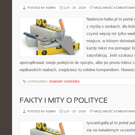
POSTED BY ADMIN
LUT - 25 - 2026
MOŻLIWOŚĆ KOMENTOWA
Nadorsze-haller.pl to portal
z myślą o osobach, dla któ
czymś więcej niż tylko we
miejsce, w którym doświadc
każdy tekst ma pomagać łow
satysfakcją. Jeśli szukasz 
uporządkować swoje podejście do sprzętu, albo po prostu lubisz c
wędkarskich realiach, znajdziesz tu solidne kompendium. Nowości
CATEGORIES:
DOMOWY OGRÓDEK
FAKTY I MITY O POLITYCE
POSTED BY ADMIN
LUT - 25 - 2026
MOŻLIWOŚĆ KOMENTOWA
ryszard-galla.pl to portal p
się na świadomym uczestni