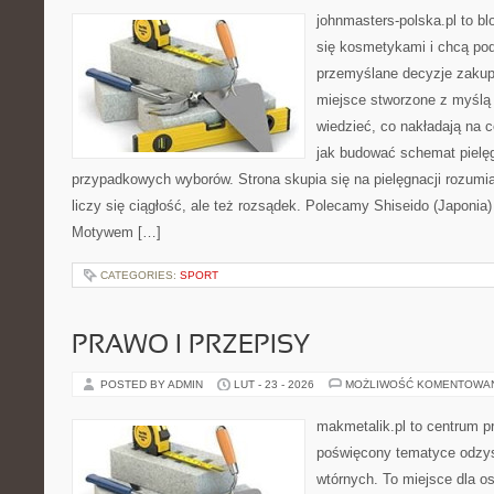
johnmasters-polska.pl to blo
się kosmetykami i chcą po
przemyślane decyzje zakup
miejsce stworzone z myślą o
wiedzieć, co nakładają na ce
jak budować schemat pielę
przypadkowych wyborów. Strona skupia się na pielęgnacji rozumia
liczy się ciągłość, ale też rozsądek. Polecamy Shiseido (Japonia
Motywem […]
CATEGORIES:
SPORT
PRAWO I PRZEPISY
POSTED BY ADMIN
LUT - 23 - 2026
MOŻLIWOŚĆ KOMENTOWA
makmetalik.pl to centrum 
poświęcony tematyce odzy
wtórnych. To miejsce dla osó