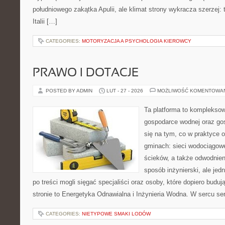
południowego zakątka Apulii, ale klimat strony wykracza szerzej:
Italii […]
CATEGORIES:
MOTORYZACJA A PSYCHOLOGIA KIEROWCY
PRAWO I DOTACJE
POSTED BY ADMIN
LUT - 27 - 2026
MOŻLIWOŚĆ KOMENTOWA
Ta platforma to komplekso
gospodarce wodnej oraz go
się na tym, co w praktyce o
gminach: sieci wodociągow
ścieków, a także odwodnien
sposób inżynierski, ale jed
po treści mogli sięgać specjaliści oraz osoby, które dopiero budu
stronie to Energetyka Odnawialna i Inżynieria Wodna. W sercu ser
CATEGORIES:
NIETYPOWE SMAKI LODÓW