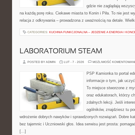
gdzie nie zaglądają wszysc
na każdą porę roku. Ciekawe miasta to Konin i Piła. To nie jest wył
relacja z odkrywania – prowadzona z uważnością na detale. Wiel
CATEGORIES:
KUCHNIA FUNKCJONALNA – JEDZENIE A ENERGIA I KON
LABORATORIUM STEAM
POSTED BY ADMIN
LUT - 7 - 2026
MOŻLIWOŚĆ KOMENTOWAN
PSP Kamionka to portal edu
informacje o tym, jak uczyć
To miejsce stworzone z my
oraz edukatorach, którzy c
zdalnych lekcji. Jeśli inter
ogólników, znajdziesz tu por
wdrożenie dobrych nawyków i sprawdzonych rozwiązań. Dobre kat
bez tajemnic i Uczniowski głos. Idea serwisu jest prosta: pomaga
[…]