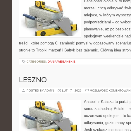
PensjonatPolonia.pl to kom
morze i chcą odkrywać świa
miejsce, w którym wypoczy
podpowiedziami – od wyboru
planowanie, aż po bezpiecz
spokojnym weekendzie nad 
treści, które pomogą Ci zamienić pomysł w dopasowany scenariu
stronie to Tropiki marzeń i Bałtyk bez tajemnic. Główną ideą stro
CATEGORIES:
DANIA WEGAŃSKIE
LESZNO
POSTED BY ADMIN
LUT - 7 - 2026
MOŻLIWOŚĆ KOMENTOWAN
Anabell z Kalisza to portal
sercu zachodniej Polski – mi
oczarować spokojem. To ką
odkrywania, gdzie mapy spo
Jeśli szukasz inspiracji na