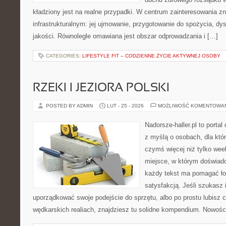
kładziony jest na realne przypadki. W centrum zainteresowania zn
infrastrukturalnym: jej ujmowanie, przygotowanie do spożycia, dys
jakości. Równolegle omawiana jest obszar odprowadzania i […]
CATEGORIES:
LIFESTYLE FIT – CODZIENNE ŻYCIE AKTYWNEJ OSOBY
RZEKI I JEZIORA POLSKI
POSTED BY ADMIN
LUT - 25 - 2026
MOŻLIWOŚĆ KOMENTOWA
Nadorsze-haller.pl to portal
z myślą o osobach, dla któ
czymś więcej niż tylko we
miejsce, w którym doświadc
każdy tekst ma pomagać łow
satysfakcją. Jeśli szukasz 
uporządkować swoje podejście do sprzętu, albo po prostu lubisz c
wędkarskich realiach, znajdziesz tu solidne kompendium. Nowości