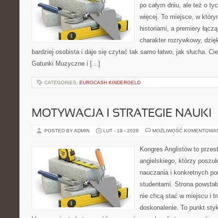
po całym dniu, ale też o ty
więcej. To miejsce, w który
historiami, a premiery łącz
charakter rozrywkowy, dzię
bardziej osobista i daje się czytać tak samo łatwo, jak słucha. Ci
Gatunki Muzyczne i […]
CATEGORIES:
EUROCASH KINDERGELD
MOTYWACJA I STRATEGIE NAUKI
POSTED BY ADMIN
LUT - 19 - 2026
MOŻLIWOŚĆ KOMENTOWA
Kongres Anglistów to przest
angielskiego, którzy poszu
nauczania i konkretnych p
studentami. Strona powstał
nie chcą stać w miejscu i t
doskonalenie. To punkt styk