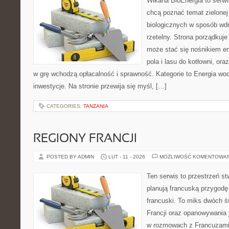
Wikana BioEnergia to serwi
chcą poznać temat zielonej
biologicznych w sposób wdr
rzetelny. Strona porządkuj
może stać się nośnikiem en
pola i lasu do kotłowni, or
w grę wchodzą opłacalność i sprawność. Kategorie to Energia wod
inwestycje. Na stronie przewija się myśl, […]
CATEGORIES:
TANZANIA
REGIONY FRANCJI
POSTED BY ADMIN
LUT - 11 - 2026
MOŻLIWOŚĆ KOMENTOWA
Ten serwis to przestrzeń st
planują francuską przygodę 
francuski. To miks dwóch ś
Francji oraz opanowywania 
w rozmowach z Francuzami. 