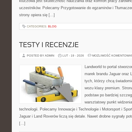
kluczowa jest skuteczność nauczania oraz komfort pracy zarówno
uczestników. Polecamy Przygotowanie do egzaminów i Tłumaczenia
strony opiera się […]
CATEGORIES:
BLOG
TESTY I RECENZJE
POSTED BY ADMIN
LUT - 19 - 2026
MOŻLIWOŚĆ KOMENTOWA
Landworld to portal stworz
marek brandu Jaguar oraz L
tych, którzy chcą świadom
wozu klasy premium. Strona
podstaw po bardziej szczeg
warsztatowy punkt widzenia
technologii. Polecamy Innowacje i Technologie i Motorsport i Spo
Jaguar i Land Roverów liczą się detale. Nawet drobne sygnały po
[…]