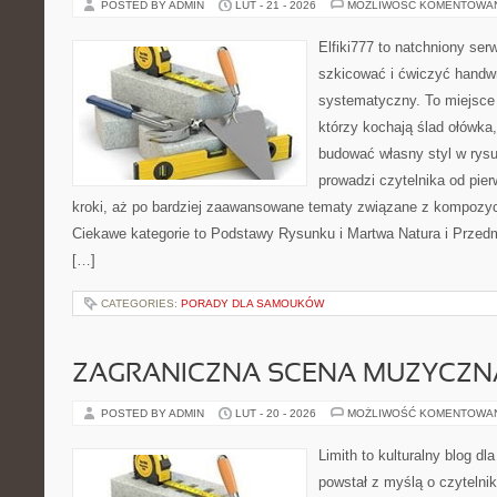
POSTED BY ADMIN
LUT - 21 - 2026
MOŻLIWOŚĆ KOMENTOWA
Elfiki777 to natchniony ser
szkicować i ćwiczyć handwr
systematyczny. To miejsce 
którzy kochają ślad ołówka,
budować własny styl w rysu
prowadzi czytelnika od pie
kroki, aż po bardziej zaawansowane tematy związane z kompozyc
Ciekawe kategorie to Podstawy Rysunku i Martwa Natura i Przedm
[…]
CATEGORIES:
PORADY DLA SAMOUKÓW
ZAGRANICZNA SCENA MUZYCZN
POSTED BY ADMIN
LUT - 20 - 2026
MOŻLIWOŚĆ KOMENTOWA
Limith to kulturalny blog dl
powstał z myślą o czytelni