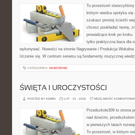
To przestrzeń stworzyliśmy
którym wiedza spotyka się 
szukasz prostej ścieżki we
chcesz poukładać teorię, zn
prowadzące krok po kroku. T
tylko praktyczna baza dla o
wykonywać. Nowości na stronie Nagrywanie i Produkcja Wokalna
Uczenie się. W centrum serwisu są fundamenty muzycznej wiedz
CATEGORIES:
NAWOŻENIE
ŚWIĘTA I UROCZYSTOŚCI
POSTED BY ADMIN
LUT - 15 - 2026
MOŻLIWOŚĆ KOMENTOWA
Przedszkole309 to strona 
nad dziećmi, przedszkolom 
w pierwszych latach rozwo
To przestrzeń, w którym rod