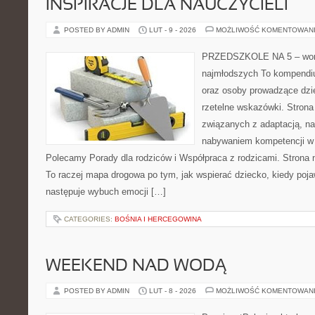
INSPIRACJE DLA NAUCZYCIELI
POSTED BY ADMIN
LUT - 9 - 2026
MOŻLIWOŚĆ KOMENTOWAN
PRZEDSZKOLE NA 5 – wort
najmłodszych To kompendi
oraz osoby prowadzące dzi
rzetelne wskazówki. Strona
związanych z adaptacją, nas
nabywaniem kompetencji w
Polecamy Porady dla rodziców i Współpraca z rodzicami. Strona n
To raczej mapa drogowa po tym, jak wspierać dziecko, kiedy poja
następuje wybuch emocji […]
CATEGORIES:
BOŚNIA I HERCEGOWINA
WEEKEND NAD WODĄ
POSTED BY ADMIN
LUT - 8 - 2026
MOŻLIWOŚĆ KOMENTOWAN