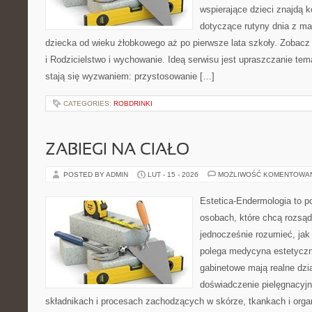
wspierające dzieci znajdą 
dotyczące rutyny dnia z m
dziecka od wieku żłobkowego aż po pierwsze lata szkoły. Zobacz 
i Rodzicielstwo i wychowanie. Ideą serwisu jest upraszczanie tema
stają się wyzwaniem: przystosowanie […]
CATEGORIES:
ROBDRINKI
ZABIEGI NA CIAŁO
POSTED BY ADMIN
LUT - 15 - 2026
MOŻLIWOŚĆ KOMENTOWA
Estetica-Endermologia to p
osobach, które chcą rozsąd
jednocześnie rozumieć, jak
polega medycyna estetyczna
gabinetowe mają realne dzia
doświadczenie pielęgnacyjn
składnikach i procesach zachodzących w skórze, tkankach i orga