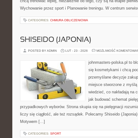
chcą trenować lepiej, niezależnie od tego, czy są na etapie pie
Wychowanie przez sport i Planowanie treningu. W centrum serwis
CATEGORIES:
CHMURA OBLICZENIOWA
SHISEIDO (JAPONIA)
POSTED BY ADMIN
LUT - 23 - 2026
MOŻLIWOŚĆ KOMENTOWA
johnmasters-polska.pl to blo
się kosmetykami i chcą po
przemyślane decyzje zakup
miejsce stworzone z myślą o
wiedzieć, co nakładają na ce
jak budować schemat pielę
przypadkowych wyborów. Strona skupia się na pielęgnacji rozumia
liczy się ciągłość, ale też rozsądek. Polecamy Shiseido (Japonia
Motywem […]
CATEGORIES:
SPORT