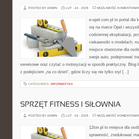
POSTED BY ADMIN
LUT - 24 - 2026
MOŻLIWOŚĆ KOMENTOWA
e-opel.com.pl to portal dla 
się na marce Opel i wszyst
codziennej eksploatacji, pr
ciekawostki o modelach, ro
miejsce stworzone dla osób
swoje auto, podejmować tra
serwisowe oraz czytać o motoryzacji w sposób praktyczny. Blog
z podejściem „na co dzień”, gdzie liczy się nie tylko styl […]
CATEGORIES:
INFORMATYKA
SPRZĘT FITNESS I SIŁOWNIA
POSTED BY ADMIN
LUT - 24 - 2026
MOŻLIWOŚĆ KOMENTOWA
12ton.pl to miejsce dla osó
sprawność, zredukować mas