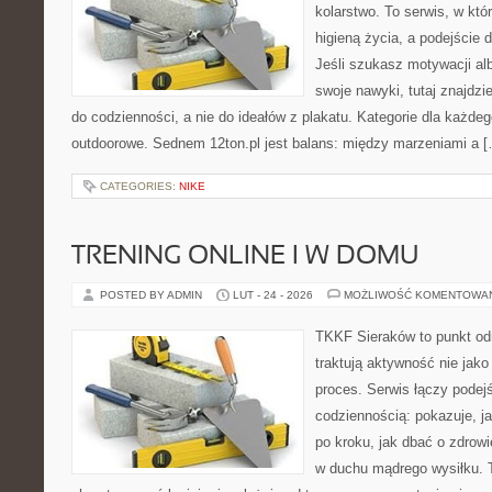
kolarstwo. To serwis, w któ
higieną życia, a podejście 
Jeśli szukasz motywacji a
swoje nawyki, tutaj znajdz
do codzienności, a nie do ideałów z plakatu. Kategorie dla każdego
outdoorowe. Sednem 12ton.pl jest balans: między marzeniami a 
CATEGORIES:
NIKE
TRENING ONLINE I W DOMU
POSTED BY ADMIN
LUT - 24 - 2026
MOŻLIWOŚĆ KOMENTOWA
TKKF Sieraków to punkt odn
traktują aktywność nie jako
proces. Serwis łączy podej
codziennością: pokazuje, 
po kroku, jak dbać o zdrowi
w duchu mądrego wysiłku. T