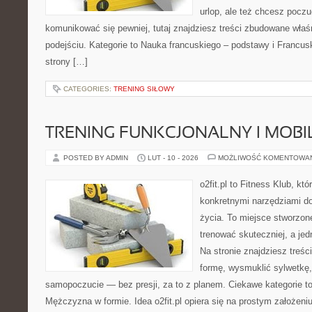
urlop, ale też chcesz poczu
komunikować się pewniej, tutaj znajdziesz treści zbudowane wła
podejściu. Kategorie to Nauka francuskiego – podstawy i Francus
strony […]
CATEGORIES:
TRENING SIŁOWY
TRENING FUNKCJONALNY I MOBIL
POSTED BY ADMIN
LUT - 10 - 2026
MOŻLIWOŚĆ KOMENTOWA
o2fit.pl to Fitness Klub, kt
konkretnymi narzędziami do
życia. To miejsce stworzon
trenować skuteczniej, a jed
Na stronie znajdziesz treś
formę, wysmuklić sylwetkę,
samopoczucie — bez presji, za to z planem. Ciekawe kategorie to 
Mężczyzna w formie. Idea o2fit.pl opiera się na prostym założeni