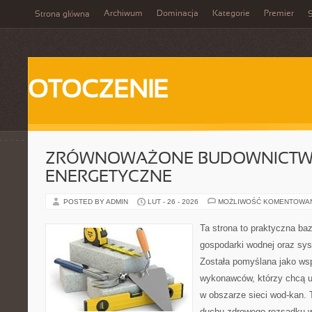
Archiwum
Dominacja
Kategorie
Premier
Strona główna
S
OTOCZENIE
ZRÓWNOWAŻONE BUDOWNICT
ENERGETYCZNE
POSTED BY ADMIN
LUT - 26 - 2026
MOŻLIWOŚĆ KOMENTOWA
Ta strona to praktyczna ba
gospodarki wodnej oraz sy
Została pomyślana jako wsp
wykonawców, którzy chcą 
w obszarze sieci wod-kan. 
duchu zdrowego rozsądku w