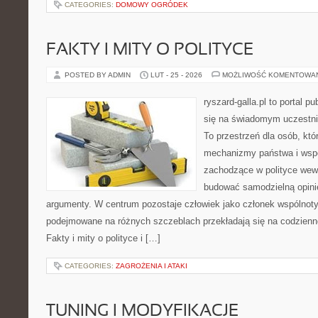
CATEGORIES:
DOMOWY OGRÓDEK
FAKTY I MITY O POLITYCE
POSTED BY ADMIN
LUT - 25 - 2026
MOŻLIWOŚĆ KOMENTOWA
ryszard-galla.pl to portal p
się na świadomym uczestni
To przestrzeń dla osób, kt
mechanizmy państwa i wspó
zachodzące w polityce wewn
budować samodzielną opinię
argumenty. W centrum pozostaje człowiek jako członek wspólnoty,
podejmowane na różnych szczeblach przekładają się na codzienn
Fakty i mity o polityce i […]
CATEGORIES:
ZAGROŻENIA I ATAKI
TUNING I MODYFIKACJE