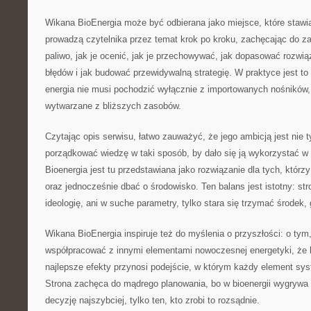
Wikana BioEnergia może być odbierana jako miejsce, które stawi
prowadzą czytelnika przez temat krok po kroku, zachęcając do z
paliwo, jak je ocenić, jak je przechowywać, jak dopasować rozwią
błędów i jak budować przewidywalną strategię. W praktyce jest to
energia nie musi pochodzić wyłącznie z importowanych nośników,
wytwarzane z bliższych zasobów.
Czytając opis serwisu, łatwo zauważyć, że jego ambicją jest nie t
porządkować wiedzę w taki sposób, by dało się ją wykorzystać w
Bioenergia jest tu przedstawiana jako rozwiązanie dla tych, któr
oraz jednocześnie dbać o środowisko. Ten balans jest istotny: st
ideologię, ani w suche parametry, tylko stara się trzymać środek, 
Wikana BioEnergia inspiruje też do myślenia o przyszłości: o tym
współpracować z innymi elementami nowoczesnej energetyki, że li
najlepsze efekty przynosi podejście, w którym każdy element sy
Strona zachęca do mądrego planowania, bo w bioenergii wygrywa n
decyzję najszybciej, tylko ten, kto zrobi to rozsądnie.