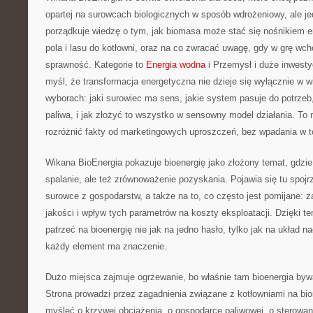
opartej na surowcach biologicznych w sposób wdrożeniowy, ale je
porządkuje wiedzę o tym, jak biomasa może stać się nośnikiem en
pola i lasu do kotłowni, oraz na co zwracać uwagę, gdy w grę wch
sprawność. Kategorie to
Energia wodna
i Przemysł i duże inwestyc
myśl, że transformacja energetyczna nie dzieje się wyłącznie w wi
wyborach: jaki surowiec ma sens, jakie system pasuje do potrzeb
paliwa, i jak złożyć to wszystko w sensowny model działania. To
rozróżnić fakty od marketingowych uproszczeń, bez wpadania w t
Wikana BioEnergia pokazuje bioenergię jako złożony temat, gdzie 
spalanie, ale też zrównoważenie pozyskania. Pojawia się tu spojr
surowce z gospodarstw, a także na to, co często jest pomijane: 
jakości i wpływ tych parametrów na koszty eksploatacji. Dzięki t
patrzeć na bioenergię nie jak na jedno hasło, tylko jak na układ 
każdy element ma znaczenie.
Dużo miejsca zajmuje ogrzewanie, bo właśnie tam bioenergia bywa
Strona prowadzi przez zagadnienia związane z kotłowniami na bi
myśleć o krzywej obciążenia, o gospodarce paliwowej, o sterowani