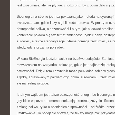
jest zrozumiałe, ale nie płytkie: chodzi o to, by z opisu dało się p
Bioenergia na stronie jest też pokazana jako metoda na dywersyf
zwłaszcza tam, gdzie liczy się bliskość surowca. W praktyce ozn
dostępności paliwa, o sezonowości i o tym, jak budować stabilne
kontekście pojawia się też temat zmienności rynku: ceny, dostęp
surowiec, a także standaryzacja. Strona pomaga zrozumieć, że bio
wtedy, gdy stoi za nią porządek.
Wikana BioEnergia kładzie nacisk na trzeźwe podejście. Zamiast
rozwiązaniem na wszystko, pokazuje, gdzie jest najbardziej efe
ostrożności. Dzięki temu czytelnik może poukładać sobie w głowi
zrębką, sprasowanym paliwem czy innymi surowcami, i zrozumieć,
się na realną wygodę.
Istotnym wątkiem jest także oszczędność energii, bo bioenergia
gdy idzie w parze z termomodernizacją i kontrolą zużycia. Strona
zmianę paliwa, tylko o podniesienie sprawności – od źródła, przez
użytkowanie. To podejście sprawia, że teksty mogą być przydatn