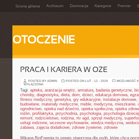
Archiwum
Dominacja
Kategorie
Premier
Strona główna
S
OTOCZENIE
PRACA I KARIERA W OZE
POSTED BY ADMIN
POSTED ON LUT - 12 - 2026
MOŻLIWOŚĆ 
WYŁĄCZONA
Tagi:
apteka
,
aranżacja wnętrz
,
armatura
,
badania genetyczne
,
bi
choroby
,
diagnostyka
,
dieta
,
dom
,
dzieci
,
edukacja domowa
,
egza
fitness medyczny
,
genetyka
,
gry edukacyjne
,
instalacje domowe
,
budowlane
,
materiały medyczne
,
meble
,
medycyna
,
mieszkanie
,
ogrodnictwo
,
opieka nad dziećmi
,
opieka społeczna
,
opieka zdrow
roślin
,
profilaktyka
,
przychodnia
,
psychologia
,
psychologia dzieci
remont
,
rodzicielstwo
,
rodzina
,
rtv agd
,
sprzęt medyczny
,
superfo
usługi rodzinne
,
wczesne wychowanie
,
wiedza medyczna
,
wodoci
zabawa
,
zajęcia dodatkowe
,
zdrowe żywienie
,
zdrowie
Wikana BioEnergia to serwis stworzona dla osób, które chcą pozna