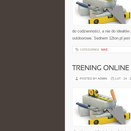
do codzienności, a nie do ideałów z
outdoorowe. Sednem 12ton.pl jest
CATEGORIES:
NIKE
TRENING ONLINE
POSTED BY ADMIN
LUT - 24 - 