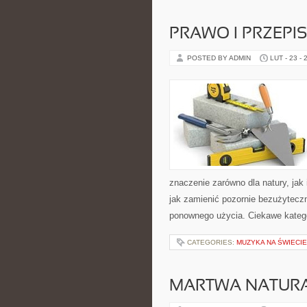
PRAWO I PRZEPI
POSTED BY ADMIN
LUT - 23 - 
znaczenie zarówno dla natury, jak 
jak zamienić pozornie bezużytecz
ponownego użycia. Ciekawe kateg
CATEGORIES:
MUZYKA NA ŚWIECIE
MARTWA NATURA