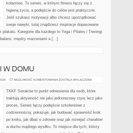
kolarstwo. To serwis, w którym fitness łączy się z
higieną życia, a podejście do celów jest praktyczne.
Jeśli szukasz motywacji albo chcesz uporządkować
swoje nawyki, tutaj znajdziesz inspiracje dopasowane
 plakatu. Kategorie dla każdego to Yoga i Pilates i Treningi
 balans: między marzeniami a […]
 I W DOMU
TRENING
2026
MOŻLIWOŚĆ KOMENTOWANIA
ZOSTAŁA WYŁĄCZONA
ONLINE
I
W
TKKF Sieraków to punkt odniesienia dla osób, które
DOMU
traktują aktywność nie jako jednorazowy zryw, lecz jako
proces. Serwis łączy podejście szkoleniowe z
codziennością: pokazuje, jak budować sprawność krok
po kroku, jak dbać o zdrowie oraz jak rozwijać charakter
w duchu mądrego wysiłku. To miejsce dla tych, którzy