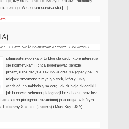
 od tego, czy są na etapie pierwszych kroków. Polecamy
ie treningu. W centrum serwisu stoi […]
IOWA
IA)
SHISEIDO
2026
MOŻLIWOŚĆ KOMENTOWANIA
ZOSTAŁA WYŁĄCZONA
(JAPONIA)
johnmasters-polska.pl to blog dla osób, które interesują
się kosmetykami i chcą podejmować bardziej
przemyślane decyzje zakupowe oraz pielęgnacyjne. To
miejsce stworzone z myślą o tych, którzy lubią
wiedzieć, co nakładają na cerę, jak działają składniki i
jak budować schemat pielęgnacji bez chaosu oraz bez
pia się na pielęgnacji rozumianej jako droga, w którym
dek. Polecamy Shiseido (Japonia) i Mary Kay (USA).