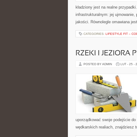
kładziony jest na realne przypadk
infrastrukturalnym: jej ujmowanie,
jakości. Równolegle omawiana jes
CATEGORIES:
LIFESTYLE FIT – C
RZEKI I JEZIORA 
POSTED BY ADMIN
LUT - 25 - 
uporządkować swoje podejście do s
wędkarskich realiach, znajdziesz 