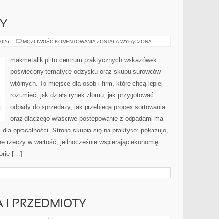
SY
PRAWO
2026
MOŻLIWOŚĆ KOMENTOWANIA
ZOSTAŁA WYŁĄCZONA
I
PRZEPISY
makmetalik.pl to centrum praktycznych wskazówek
poświęcony tematyce odzysku oraz skupu surowców
wtórnych. To miejsce dla osób i firm, które chcą lepiej
rozumieć, jak działa rynek złomu, jak przygotować
odpady do sprzedaży, jak przebiega proces sortowania
oraz dlaczego właściwe postępowanie z odpadami ma
i dla opłacalności. Strona skupia się na praktyce: pokazuje,
ne rzeczy w wartość, jednocześnie wspierając ekonomię
orie […]
 I PRZEDMIOTY