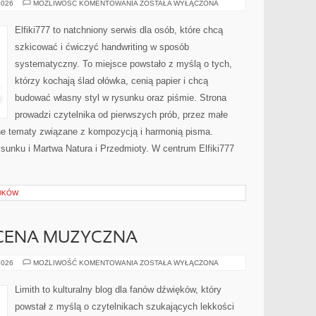
MARTWA
2026
MOŻLIWOŚĆ KOMENTOWANIA
ZOSTAŁA WYŁĄCZONA
NATURA
I
PRZEDMIOTY
Elfiki777 to natchniony serwis dla osób, które chcą
szkicować i ćwiczyć handwriting w sposób
systematyczny. To miejsce powstało z myślą o tych,
którzy kochają ślad ołówka, cenią papier i chcą
budować własny styl w rysunku oraz piśmie. Strona
prowadzi czytelnika od pierwszych prób, przez małe
ne tematy związane z kompozycją i harmonią pisma.
sunku i Martwa Natura i Przedmioty. W centrum Elfiki777
UKÓW
CENA MUZYCZNA
ZAGRANICZNA
2026
MOŻLIWOŚĆ KOMENTOWANIA
ZOSTAŁA WYŁĄCZONA
SCENA
MUZYCZNA
Limith to kulturalny blog dla fanów dźwięków, który
powstał z myślą o czytelnikach szukających lekkości