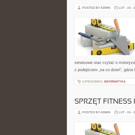
POSTED BY ADMIN
LUT - 24 - 
serwisowe oraz czytać o motoryza
z podejściem „na co dzień”, gdzie l
CATEGORIES:
INFORMATYKA
SPRZĘT FITNESS 
POSTED BY ADMIN
LUT - 24 - 