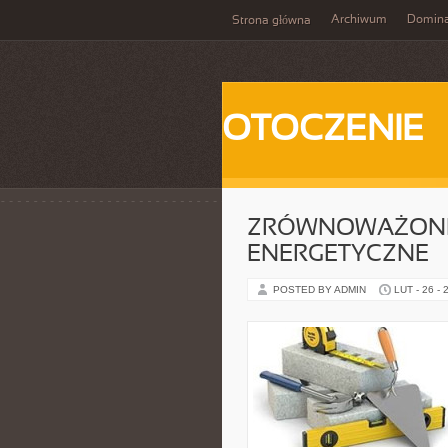
Archiwum
Domina
Strona główna
OTOCZENIE
ZRÓWNOWAŻON
ENERGETYCZNE
POSTED BY ADMIN
LUT - 26 - 