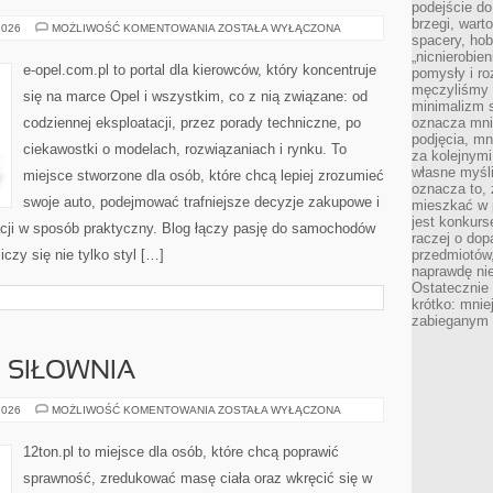
podejście do
brzegi, wart
TUNING
2026
MOŻLIWOŚĆ KOMENTOWANIA
ZOSTAŁA WYŁĄCZONA
spacery, ho
I
MODYFIKACJE
„nicnierobie
e-opel.com.pl to portal dla kierowców, który koncentruje
pomysły i ro
męczyliśmy s
się na marce Opel i wszystkim, co z nią związane: od
minimalizm s
codziennej eksploatacji, przez porady techniczne, po
oznacza mnie
podjęcia, mn
ciekawostki o modelach, rozwiązaniach i rynku. To
za kolejnym
własne myśli
miejsce stworzone dla osób, które chcą lepiej zrozumieć
oznacza to, 
swoje auto, podejmować trafniejsze decyzje zakupowe i
mieszkać w 
jest konkurs
cji w sposób praktyczny. Blog łączy pasję do samochodów
raczej o dop
iczy się nie tylko styl […]
przedmiotów,
naprawdę ni
Ostateczni
krótko: mnie
zabieganym 
I SIŁOWNIA
SPRZĘT
2026
MOŻLIWOŚĆ KOMENTOWANIA
ZOSTAŁA WYŁĄCZONA
FITNESS
I
SIŁOWNIA
12ton.pl to miejsce dla osób, które chcą poprawić
sprawność, zredukować masę ciała oraz wkręcić się w