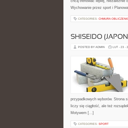
chcą trenować lepiej, niezależnie
Wychowanie przez sport i Planowan
CATEGORIES:
CHMURA OBLICZEN
SHISEIDO (JAPON
POSTED BY ADMIN
LUT - 23 - 
przypadkowych wyborów. Strona sku
liczy się ciągłość, ale też rozsą
Motywem […]
CATEGORIES:
SPORT