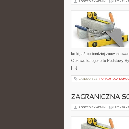
POSTED BY ADMIN
LUT - 21 - 
kroki, aż po bardziej zaawansowa
Ciekawe kategorie to Podstawy Ry
[…]
CATEGORIES:
PORADY DLA SAMO
ZAGRANICZNA S
POSTED BY ADMIN
LUT - 20 - 