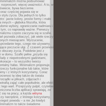
e minimalizm można podsumować
j rozproszeń, więcej uważności. A to, w
świecie, bywa bezcenne.
oraz częściej pojawia się w
stylu życia. Dla jednych to tylko
trz: jasne kolory, proste formy i mało
a innych – głęboka filozofia, która
dome wybory, ograniczanie nadmiaru i
a tym, co naprawdę ważne. Pierwszy
malizmu często zaczyna się w szafie.
ań pozwala zobaczyć, jak wiele rzeczy
zonych miesiącami. Wyrzucenie,
sprzedanie tego, czego nie używamy,
jące poczucie ulgi. Z czasem przenosi
ne obszary życia. Podobnie jest z
 w domu. Szafki pełne „przyda się
flady z niepotrzebnymi gadżetami,
ekoracje – to wszystko tworzy
entalny hałas. Minimalizm proponuje,
rzeczy funkcjonalne lub takie, które
imy i z których korzystamy. Coraz
przenosi tę ideę także do świata
orządki w plikach, zdjęciach i
otrafią zająć całe popołudnie, ale efekt
 tego wart. Przejrzysty pulpit, czytelne
aniczona liczba aplikacji sprawiają, że
ić się na pracy, a każda
witryna
zy narzędzie, z którego korzystamy,
akiegoś powodu – a nie „bo kiedyś
Minimalizm to także świadome