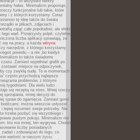
ekoracje – to wszystko tworzy
entalny hałas. Minimalizm proponuje,
rzeczy funkcjonalne lub takie, które
imy i z których korzystamy. Coraz
przenosi tę ideę także do świata
orządki w plikach, zdjęciach i
otrafią zająć całe popołudnie, ale efekt
 tego wart. Przejrzysty pulpit, czytelne
aniczona liczba aplikacji sprawiają, że
ić się na pracy, a każda
witryna
zy narzędzie, z którego korzystamy,
akiegoś powodu – a nie „bo kiedyś
Minimalizm to także świadome
 czasu. Zamiast wypełniać grafik po
o zostawić miejsce na odpoczynek,
bby czy zwykłą nudę. To w momentach
nia” często przychodzą najlepsze
związania problemów, z którymi
ię tygodniami. Dla wielu ludzi
taje się receptą na stres. Mniej rzeczy
j sprzątania, mniej decyzji do
iej spraw do ogarnięcia. Zamiast gonić
i bodźcami, można wreszcie usłyszeć
 i lepiej rozumieć swoje potrzeby. Nie
że trzeba pozbyć się wszystkiego i
prawie pustym pokoju. Minimalizm nie
em: kto ma mniej, ten wygrywa. Chodzi
asowanie liczby posiadanych
 zadań i zobowiązań do tego, co
esie wartość w naszym życiu.