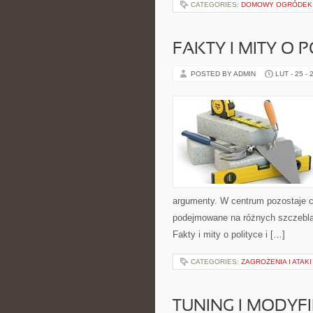
CATEGORIES:
DOMOWY OGRÓDEK
FAKTY I MITY O 
POSTED BY ADMIN
LUT - 25 - 
argumenty. W centrum pozostaje cz
podejmowane na różnych szczeblac
Fakty i mity o polityce i […]
CATEGORIES:
ZAGROŻENIA I ATAKI
TUNING I MODYF