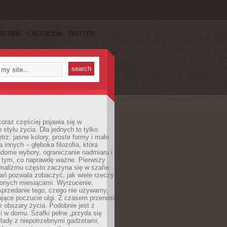
SCRIBE
FACEBOOK
TWITTER
oraz częściej pojawia się w
stylu życia. Dla jednych to tylko
trz: jasne kolory, proste formy i mało
a innych – głęboka filozofia, która
dome wybory, ograniczanie nadmiaru i
a tym, co naprawdę ważne. Pierwszy
malizmu często zaczyna się w szafie.
ań pozwala zobaczyć, jak wiele rzeczy
zonych miesiącami. Wyrzucenie,
sprzedanie tego, czego nie używamy,
jące poczucie ulgi. Z czasem przenosi
ne obszary życia. Podobnie jest z
 w domu. Szafki pełne „przyda się
flady z niepotrzebnymi gadżetami,