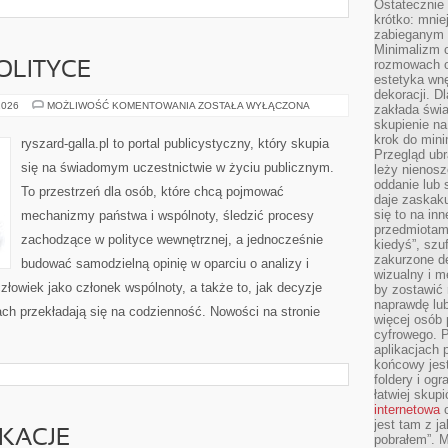
Ostateczni
krótko: mnie
zabieganym 
Minimalizm c
rozmowach o 
POLITYCE
estetyka wnę
dekoracji. Dl
FAKTY
2026
MOŻLIWOŚĆ KOMENTOWANIA
ZOSTAŁA WYŁĄCZONA
zakłada świa
I
skupienie n
MITY
O
krok do mini
ryszard-galla.pl to portal publicystyczny, który skupia
POLITYCE
Przegląd ubr
się na świadomym uczestnictwie w życiu publicznym.
leży nienos
oddanie lub 
To przestrzeń dla osób, które chcą pojmować
daje zaskaku
się to na in
mechanizmy państwa i wspólnoty, śledzić procesy
przedmiotami
zachodzące w polityce wewnętrznej, a jednocześnie
kiedyś”, szu
zakurzone d
budować samodzielną opinię w oparciu o analizy i
wizualny i m
łowiek jako członek wspólnoty, a także to, jak decyzje
by zostawić 
naprawdę lub
h przekładają się na codzienność. Nowości na stronie
więcej osób 
cyfrowego. P
aplikacjach p
końcowy jest
foldery i ogr
łatwiej skup
internetowa
c
jest tam z j
IKACJE
pobrałem”. 