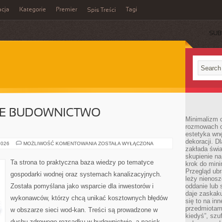
cja
Kategorie
Premier
Tagi
Spis Treści
SUB
E BUDOWNICTWO
Minimalizm c
rozmowach o 
estetyka wnę
dekoracji. Dl
ZRÓWNOWAŻONE
2026
MOŻLIWOŚĆ KOMENTOWANIA
ZOSTAŁA WYŁĄCZONA
zakłada świa
BUDOWNICTWO
ENERGETYCZNE
skupienie n
Ta strona to praktyczna baza wiedzy po tematyce
krok do mini
Przegląd ubr
gospodarki wodnej oraz systemach kanalizacyjnych.
leży nienos
Została pomyślana jako wsparcie dla inwestorów i
oddanie lub 
daje zaskaku
wykonawców, którzy chcą unikać kosztownych błędów
się to na in
przedmiotami
w obszarze sieci wod-kan. Treści są prowadzone w
kiedyś”, szu
duchu zdrowego rozsądku w budownictwie, a nacisk