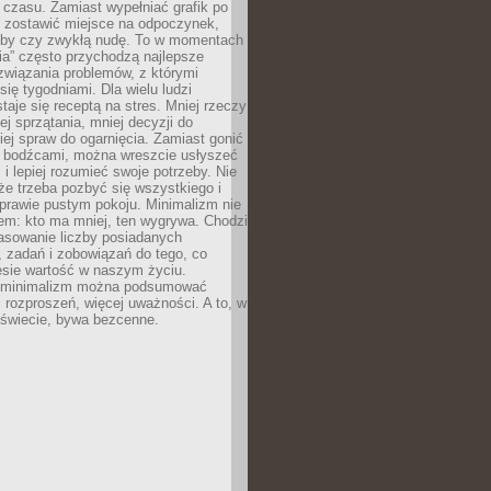
 czasu. Zamiast wypełniać grafik po
o zostawić miejsce na odpoczynek,
bby czy zwykłą nudę. To w momentach
nia” często przychodzą najlepsze
związania problemów, z którymi
ię tygodniami. Dla wielu ludzi
taje się receptą na stres. Mniej rzeczy
j sprzątania, mniej decyzji do
iej spraw do ogarnięcia. Zamiast gonić
i bodźcami, można wreszcie usłyszeć
 i lepiej rozumieć swoje potrzeby. Nie
że trzeba pozbyć się wszystkiego i
prawie pustym pokoju. Minimalizm nie
em: kto ma mniej, ten wygrywa. Chodzi
asowanie liczby posiadanych
 zadań i zobowiązań do tego, co
esie wartość w naszym życiu.
e minimalizm można podsumować
j rozproszeń, więcej uważności. A to, w
świecie, bywa bezcenne.