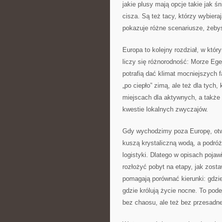
jakie plusy mają opcje takie jak ś
cisza. Są też tacy, którzy wybier
pokazuje różne scenariusze, żeby
Europa to kolejny rozdział, w któr
liczy się różnorodność: Morze Egej
potrafią dać klimat mocniejszych f
„po ciepło” zimą, ale też dla tych
miejscach dla aktywnych, a także 
kwestie lokalnych zwyczajów.
Gdy wychodzimy poza Europę, otwi
kuszą krystaliczną wodą, a podróż
logistyki. Dlatego w opisach pojaw
rozłożyć pobyt na etapy, jak zost
pomagają porównać kierunki: gdzie
gdzie królują życie nocne. To pode
bez chaosu, ale też bez przesadne