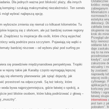
Ostateczni
niadania. Dla jednych ważna jest bliskość plaży, dla innych
krótko: mnie
ają kemping i szukają maksymalnej niezależności. Ten serwis
zabieganym 
Minimalizm c
ś mógł wybrać najlepszą opcję.
rozmowach o 
estetyka wnę
dekoracji. Dl
ym wybrzeże zmienia się niemal co kilkaset kilometrów. Tu
zakłada świa
skie kojarzą się z słońcem, ale już bardziej surowe regiony
skupienie n
krok do mini
al. Znajdziesz tu inspiracje dla osób, które chcą wyjechać
Przegląd ubr
leży nienos
, którzy wolą podróże poza szczytem. Pojawiają się wątki o
oddanie lub 
tematy bardziej niszowe – od wyboru plaż pod surfing po
daje zaskaku
się to na in
przedmiotami
kiedyś”, szu
zakurzone d
era się prawdziwie międzynarodowa perspektywa. Tropiki
wizualny i m
e w rejony takie jak Karaiby często wymagają lepszej
by zostawić 
naprawdę lub
iają się elementy planowania: jak spiąć dojazdy, jak
więcej osób 
cyfrowego. P
awić przestrzeń na odpoczynek. Są też teksty, które
aplikacjach p
 woda bywa najprzyjemniejsza, gdzie łatwiej o spokój, a
końcowy jest
foldery i ogr
jście jest bliskie osobom, które lubią podróżować z głową –
łatwiej skup
j „musztry”.
internetowa
c
jest tam z j
pobrałem”. 