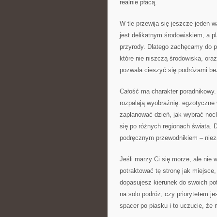
realnie płacą.
W tle przewija się jeszcze jeden
jest delikatnym środowiskiem, a pl
przyrody. Dlatego zachęcamy do pr
które nie niszczą środowiska, oraz
pozwala cieszyć się podróżami bez
Całość ma charakter poradnikowy. 
rozpalają wyobraźnię: egzotyczne w
zaplanować dzień, jak wybrać nocl
się po różnych regionach świata. 
podręcznym przewodnikiem – niez
Jeśli marzy Ci się morze, ale nie
potraktować tę stronę jak miejsce,
dopasujesz kierunek do swoich pot
na solo podróż; czy priorytetem je
spacer po piasku i to uczucie, że 