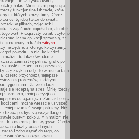
ekoracje – to wszystko tworzy
entalny hałas. Minimalizm proponuje,
rzeczy funkcjonalne lub takie, które
imy i z których korzystamy. Coraz
przenosi tę ideę także do świata
orządki w plikach, zdjęciach i
otrafią zająć całe popołudnie, ale efekt
 tego wart. Przejrzysty pulpit, czytelne
aniczona liczba aplikacji sprawiają, że
ić się na pracy, a każda
witryna
zy narzędzie, z którego korzystamy,
akiegoś powodu – a nie „bo kiedyś
Minimalizm to także świadome
 czasu. Zamiast wypełniać grafik po
o zostawić miejsce na odpoczynek,
bby czy zwykłą nudę. To w momentach
nia” często przychodzą najlepsze
związania problemów, z którymi
ię tygodniami. Dla wielu ludzi
taje się receptą na stres. Mniej rzeczy
j sprzątania, mniej decyzji do
iej spraw do ogarnięcia. Zamiast gonić
i bodźcami, można wreszcie usłyszeć
 i lepiej rozumieć swoje potrzeby. Nie
że trzeba pozbyć się wszystkiego i
prawie pustym pokoju. Minimalizm nie
em: kto ma mniej, ten wygrywa. Chodzi
asowanie liczby posiadanych
 zadań i zobowiązań do tego, co
esie wartość w naszym życiu.