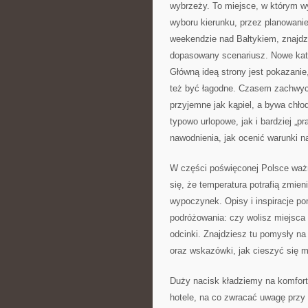
wybrzeży. To miejsce, w którym w
wyboru kierunku, przez planowani
weekendzie nad Bałtykiem, znajdz
dopasowany scenariusz. Nowe kate
Główną ideą strony jest pokazanie,
też być łagodne. Czasem zachwyc
przyjemne jak kąpiel, a bywa chło
typowo urlopowe, jak i bardziej „p
nawodnienia, jak ocenić warunki n
W części poświęconej Polsce ważn
się, że temperatura potrafią zmien
wypoczynek. Opisy i inspiracje p
podróżowania: czy wolisz miejsca 
odcinki. Znajdziesz tu pomysły na
oraz wskazówki, jak cieszyć się m
Duży nacisk kładziemy na komfort 
hotele, na co zwracać uwagę przy 