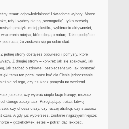
 ważny temat: odpowiedzialność i świadome wybory. Morze
aże, rafy i wydmy nie są „scenografią”, tylko częścią
ostych praktyk: mniej plastiku, wybierania aktywności,
 wspierania miejsc, które dbają o naturę. Takie podejście
 poczucia, że zostawia się po sobie ślad.
Z jednej strony dostajesz opowieści i pomysły, które
yspy. Z drugiej strony – konkret: jak się spakować, jak
eg, jak zadbać o zdrowie i bezpieczeństwo, jak poruszać
Dzięki temu ten portal może być dla Ciebie jednocześnie
ależnie od tego, czy szukasz pomysłu na weekend.
 wiesz jeszcze, czy wybrać ciepłe kraje Europy, możesz
 od którego zaczynasz. Przeglądając treści, łatwiej
rzeb: czy chcesz ciszy, czy raczej atrakcji; czy stawiasz
st czas. A gdy już wybierzesz, zostanie najprzyjemniejsze:
morze – gdziekolwiek jesteś – potrafi dać lekkość.