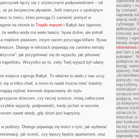
zakurzone d
ypoczynek łączy się z użytecznymi podpowiedziami – od
wizualny i m
e, aż po bezpieczne pływanie. Jeśli marzysz o spokojnym
by zostawić 
naprawdę lub
iesz tu treści, które pomogą Ci zamienić pomysł w
więcej osób 
cyfrowego. P
gorie na stronie to
Tropiki marzeń
i Bałtyk bez tajemnic.
aplikacjach p
 że wielka woda ma wiele twarzy: bywa dzikie, ale potrafi
końcowy jest
foldery i ogr
a miękkim piaskiem, innym razem przyciąga klifami. Bywa
łatwiej skup
dniejsze. Dlatego w tekstach pojawiają się zarówno tematy
internetowa
c
jest tam z j
raktyczne”: jak przygotować się do wyjazdu, jak pilnować
pobrałem”. 
podejście do
a kąpielisku. Wszystko po to, żeby Twój wyjazd był udany.
brzegi, wart
spacery, ho
„nicnierobie
e miejsce zajmuje Bałtyk. To właśnie tu wielu z nas uczy
pomysły i ro
ić się w kilka chwil, a mimo to nadal można mieć świetny
męczyliśmy s
minimalizm s
omagają wybrać kierunek dopasowany do stylu
oznacza mnie
przyjazne dzieciom, czy raczej szersze, mniej zatłoczone
podjęcia, mn
za kolejnym
 szybkie wyjazdy, podpowiedzi, kiedy jechać w sezonie,
własne myśli
oznacza to, 
orzem nawet wtedy, gdy dzień jest kapryśny.
mieszkać w 
jest konkurs
raczej o dop
w podróży. Dlatego pojawiają się treści o tym, jak wybierać
przedmiotów,
rezerwacji, jak ocenić, czy lepszy będzie apartament, oraz
naprawdę ni