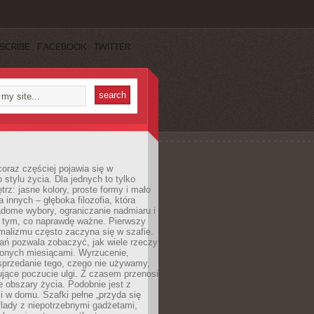
SCRIBE
FACEBOOK
TWITTER
oraz częściej pojawia się w
stylu życia. Dla jednych to tylko
trz: jasne kolory, proste formy i mało
a innych – głęboka filozofia, która
dome wybory, ograniczanie nadmiaru i
a tym, co naprawdę ważne. Pierwszy
malizmu często zaczyna się w szafie.
ań pozwala zobaczyć, jak wiele rzeczy
zonych miesiącami. Wyrzucenie,
sprzedanie tego, czego nie używamy,
jące poczucie ulgi. Z czasem przenosi
ne obszary życia. Podobnie jest z
 w domu. Szafki pełne „przyda się
flady z niepotrzebnymi gadżetami,