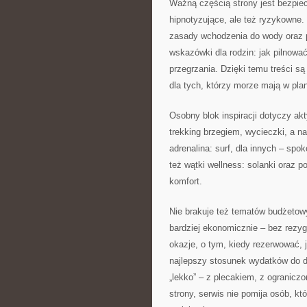
Ważną częścią strony jest bezpie
hipnotyzujące, ale też ryzykowne
zasady wchodzenia do wody oraz p
wskazówki dla rodzin: jak pilnować
przegrzania. Dzięki temu treści są
dla tych, którzy morze mają w pla
Osobny blok inspiracji dotyczy akt
trekking brzegiem, wycieczki, a n
adrenalina: surf, dla innych – spok
też wątki wellness: solanki oraz p
komfort.
Nie brakuje też tematów budżetow
bardziej ekonomicznie – bez rezygn
okazje, o tym, kiedy rezerwować, j
najlepszy stosunek wydatków do 
„lekko” – z plecakiem, z ogranicz
strony, serwis nie pomija osób, kt