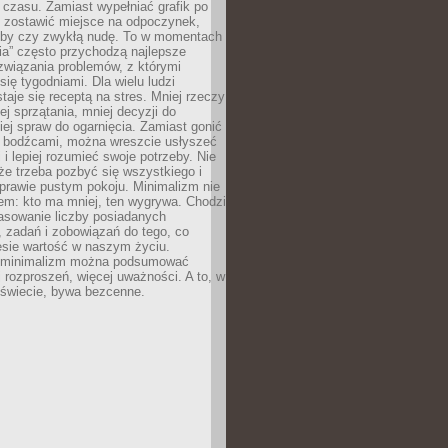
 czasu. Zamiast wypełniać grafik po
o zostawić miejsce na odpoczynek,
bby czy zwykłą nudę. To w momentach
nia” często przychodzą najlepsze
związania problemów, z którymi
ię tygodniami. Dla wielu ludzi
taje się receptą na stres. Mniej rzeczy
j sprzątania, mniej decyzji do
iej spraw do ogarnięcia. Zamiast gonić
i bodźcami, można wreszcie usłyszeć
 i lepiej rozumieć swoje potrzeby. Nie
że trzeba pozbyć się wszystkiego i
prawie pustym pokoju. Minimalizm nie
em: kto ma mniej, ten wygrywa. Chodzi
asowanie liczby posiadanych
 zadań i zobowiązań do tego, co
esie wartość w naszym życiu.
e minimalizm można podsumować
j rozproszeń, więcej uważności. A to, w
świecie, bywa bezcenne.