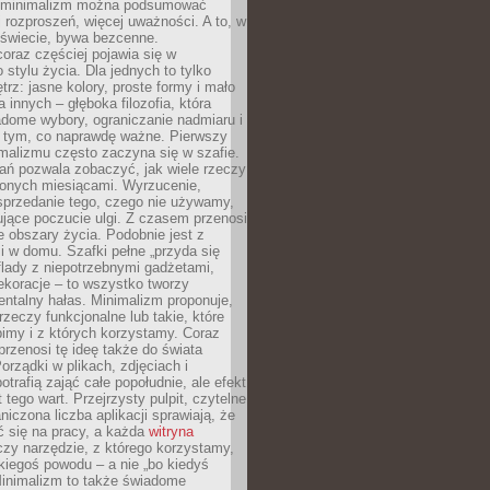
e minimalizm można podsumować
j rozproszeń, więcej uważności. A to, w
świecie, bywa bezcenne.
oraz częściej pojawia się w
stylu życia. Dla jednych to tylko
trz: jasne kolory, proste formy i mało
a innych – głęboka filozofia, która
dome wybory, ograniczanie nadmiaru i
a tym, co naprawdę ważne. Pierwszy
malizmu często zaczyna się w szafie.
ań pozwala zobaczyć, jak wiele rzeczy
zonych miesiącami. Wyrzucenie,
sprzedanie tego, czego nie używamy,
jące poczucie ulgi. Z czasem przenosi
ne obszary życia. Podobnie jest z
 w domu. Szafki pełne „przyda się
flady z niepotrzebnymi gadżetami,
ekoracje – to wszystko tworzy
entalny hałas. Minimalizm proponuje,
rzeczy funkcjonalne lub takie, które
imy i z których korzystamy. Coraz
przenosi tę ideę także do świata
orządki w plikach, zdjęciach i
otrafią zająć całe popołudnie, ale efekt
 tego wart. Przejrzysty pulpit, czytelne
aniczona liczba aplikacji sprawiają, że
ić się na pracy, a każda
witryna
zy narzędzie, z którego korzystamy,
akiegoś powodu – a nie „bo kiedyś
Minimalizm to także świadome