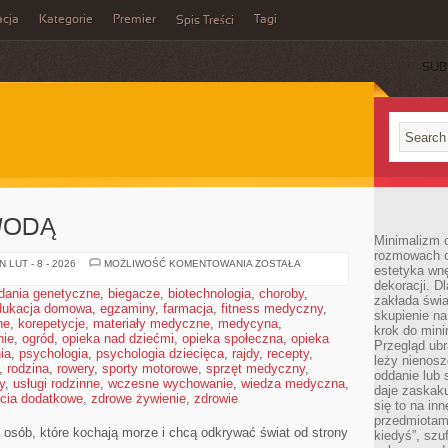
cja
Kategorie
Premier
Tagi
Spis Treści
SUB
WODĄ
Minimalizm c
rozmowach o 
WEEKEND
 LUT - 8 - 2026
MOŻLIWOŚĆ KOMENTOWANIA
ZOSTAŁA
estetyka wnę
NAD
dekoracji. Dl
WODĄ
dania genetyczne
,
biegacze
,
biotechnologia
,
choroby
,
zakłada świa
dukacja domowa
,
egzaminy
,
farmacja
,
fitness medyczny
,
skupienie n
ne
,
korepetycje
,
materiały medyczne
,
medycyna
,
krok do mini
nie
,
ogród
,
opieka nad dziećmi
,
opieka społeczna
,
opieka
Przegląd ubr
ia
,
psychologia
,
psychologia dziecięca
,
rajdy
,
recepty
,
leży nienos
,
rodzina
,
rowery
,
sporty motorowe
,
sprzęt medyczny
,
oddanie lub 
y
,
usługi rodzinne
,
wczesne wychowanie
,
wiedza medyczna
,
daje zaskaku
ęcia dodatkowe
,
zdrowe żywienie
,
zdrowie
się to na in
przedmiotami
 osób, które kochają morze i chcą odkrywać świat od strony
kiedyś”, szu