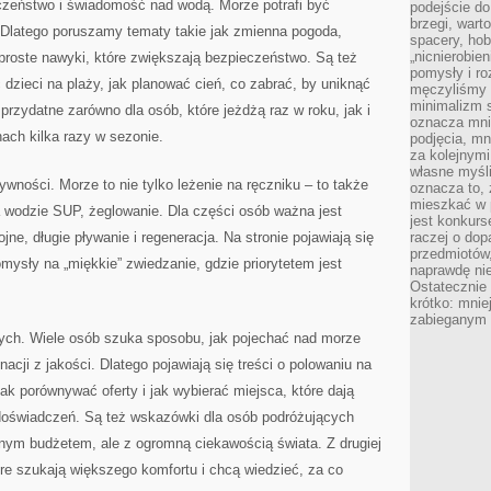
czeństwo i świadomość nad wodą. Morze potrafi być
podejście do
brzegi, wart
. Dlatego poruszamy tematy takie jak zmienna pogoda,
spacery, ho
„nicnierobie
roste nawyki, które zwiększają bezpieczeństwo. Są też
pomysły i ro
 dzieci na plaży, jak planować cień, co zabrać, by uniknąć
męczyliśmy s
minimalizm s
 przydatne zarówno dla osób, które jeżdżą raz w roku, jak i
oznacza mnie
nach kilka razy w sezonie.
podjęcia, mn
za kolejnym
własne myśli
ywności. Morze to nie tylko leżenie na ręczniku – to także
oznacza to, 
mieszkać w 
a wodzie SUP, żeglowanie. Dla części osób ważna jest
jest konkurs
ojne, długie pływanie i regeneracja. Na stronie pojawiają się
raczej o dop
przedmiotów,
omysły na „miękkie” zwiedzanie, gdzie priorytetem jest
naprawdę ni
Ostateczni
krótko: mnie
zabieganym 
ych. Wiele osób szuka sposobu, jak pojechać nad morze
acji z jakości. Dlatego pojawiają się treści o polowaniu na
ak porównywać oferty i jak wybierać miejsca, które dają
doświadczeń. Są też wskazówki dla osób podróżujących
onym budżetem, ale z ogromną ciekawością świata. Z drugiej
óre szukają większego komfortu i chcą wiedzieć, za co