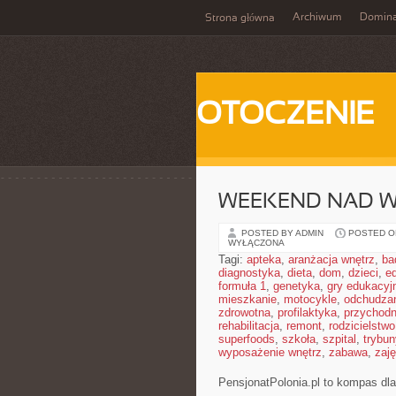
Archiwum
Domina
Strona główna
OTOCZENIE
WEEKEND NAD 
POSTED BY ADMIN
POSTED ON
WYŁĄCZONA
Tagi:
apteka
,
aranżacja wnętrz
,
ba
diagnostyka
,
dieta
,
dom
,
dzieci
,
e
formuła 1
,
genetyka
,
gry edukacyj
mieszkanie
,
motocykle
,
odchudza
zdrowotna
,
profilaktyka
,
przychodn
rehabilitacja
,
remont
,
rodzicielstwo
superfoods
,
szkoła
,
szpital
,
trybun
wyposażenie wnętrz
,
zabawa
,
zaj
PensjonatPolonia.pl to kompas dla