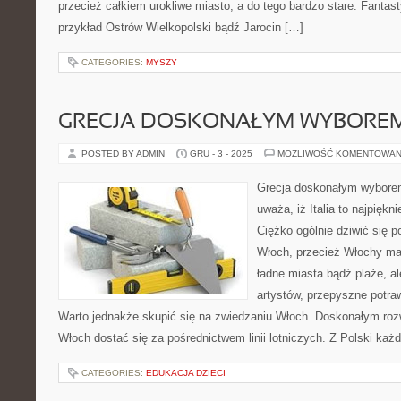
przecież całkiem urokliwe miasto, a do tego bardzo stare. Fantas
przykład Ostrów Wielkopolski bądź Jarocin […]
CATEGORIES:
MYSZY
GRECJA DOSKONAŁYM WYBOREM
POSTED BY ADMIN
GRU - 3 - 2025
MOŻLIWOŚĆ KOMENTOWAN
Grecja doskonałym wyborem
uważa, iż Italia to najpiękn
Ciężko ogólnie dziwić się 
Włoch, przecież Włochy maj
ładne miasta bądź plaże, a
artystów, przepyszne potra
Warto jednakże skupić się na zwiedzaniu Włoch. Doskonałym rozw
Włoch dostać się za pośrednictwem linii lotniczych. Z Polski każ
CATEGORIES:
EDUKACJA DZIECI