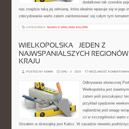
dodatkowo tak szerokie poj
nas znajdzie taką jej odmianę, która idealnie wpasuje się w jego i
zdecydowanie warto zatem zainteresować się całym tym tematem n
CATEGORIES:
NAUKA O SPALANIU KALORII
WIELKOPOLSKA – JEDEN Z
NAJWSPANIALSZYCH REGIONÓW
KRAJU
POSTED BY ADMIN
GRU - 3 - 2025
MOŻLIWOŚĆ KOMENTOWAN
Odkrywanie słonecznej Port
Wielkopolska jest świetnym
zatem jeśli poszukujesz te
przykład spędzenie weeken
najbardziej pod uwagę wzią
co w szczególności warto 
Strzałem w dziesiątkę jest Kalisz. W zasadzie niewielu podróżnyc