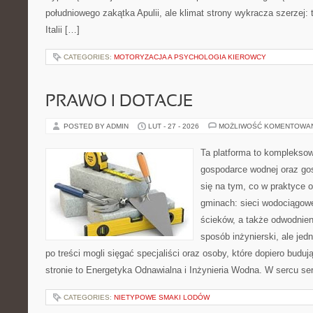
południowego zakątka Apulii, ale klimat strony wykracza szerzej:
Italii […]
CATEGORIES:
MOTORYZACJA A PSYCHOLOGIA KIEROWCY
PRAWO I DOTACJE
POSTED BY ADMIN
LUT - 27 - 2026
MOŻLIWOŚĆ KOMENTOWA
Ta platforma to komplekso
gospodarce wodnej oraz go
się na tym, co w praktyce o
gminach: sieci wodociągow
ścieków, a także odwodnien
sposób inżynierski, ale jed
po treści mogli sięgać specjaliści oraz osoby, które dopiero budu
stronie to Energetyka Odnawialna i Inżynieria Wodna. W sercu ser
CATEGORIES:
NIETYPOWE SMAKI LODÓW