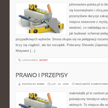
johnmasters-polska.pl to blo
się kosmetykami i chcą po
przemyślane decyzje zakup
miejsce stworzone z myślą o
wiedzieć, co nakładają na ce
jak budować schemat pielę
przypadkowych wyborów. Strona skupia się na pielęgnacji rozumia
liczy się ciągłość, ale też rozsądek. Polecamy Shiseido (Japonia
Motywem […]
CATEGORIES:
SPORT
PRAWO I PRZEPISY
POSTED BY ADMIN
LUT - 23 - 2026
MOŻLIWOŚĆ KOMENTOWA
makmetalik.pl to centrum 
poświęcony tematyce odzy
wtórnych. To miejsce dla osó