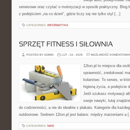
serwisowe oraz czytać o motoryzacji w sposób praktyczny. Blog
z podejściem „na co dzień”, gdzie liczy się nie tylko styl […]
CATEGORIES:
INFORMATYKA
SPRZĘT FITNESS I SIŁOWNIA
POSTED BY ADMIN
LUT - 24 - 2026
MOŻLIWOŚĆ KOMENTOWA
12ton.pl to miejsce dla osó
sprawność, zredukować mas
kolarstwo. To serwis, w któ
higieną życia, a podejście 
Jeśli szukasz motywacji a
swoje nawyki, tutaj znajdz
do codzienności, a nie do ideałów z plakatu. Kategorie dla każdego
outdoorowe. Sednem 12ton.pl jest balans: między marzeniami a 
CATEGORIES:
NIKE