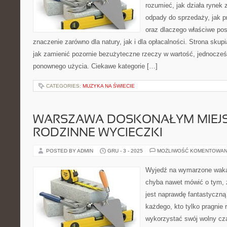
rozumieć, jak działa rynek
odpady do sprzedaży, jak p
oraz dlaczego właściwe po
znaczenie zarówno dla natury, jak i dla opłacalności. Strona skupi
jak zamienić pozornie bezużyteczne rzeczy w wartość, jednocześ
ponownego użycia. Ciekawe kategorie […]
CATEGORIES:
MUZYKA NA ŚWIECIE
WARSZAWA DOSKONAŁYM MIEJ
RODZINNE WYCIECZKI
POSTED BY ADMIN
GRU - 3 - 2025
MOŻLIWOŚĆ KOMENTOWAN
Wyjedź na wymarzone waka
chyba nawet mówić o tym, ż
jest naprawdę fantastyczną
każdego, kto tylko pragnie 
wykorzystać swój wolny cza