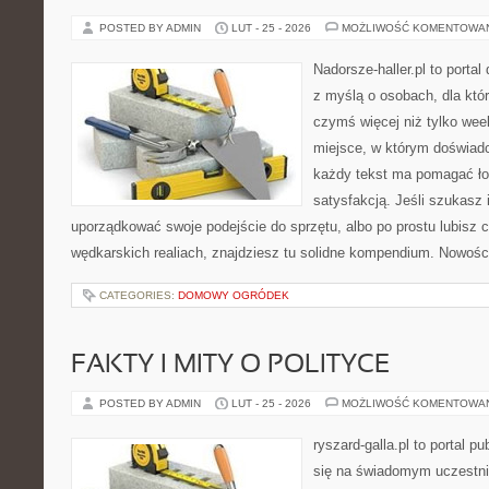
POSTED BY ADMIN
LUT - 25 - 2026
MOŻLIWOŚĆ KOMENTOWA
Nadorsze-haller.pl to portal
z myślą o osobach, dla któ
czymś więcej niż tylko we
miejsce, w którym doświadc
każdy tekst ma pomagać łow
satysfakcją. Jeśli szukasz 
uporządkować swoje podejście do sprzętu, albo po prostu lubisz c
wędkarskich realiach, znajdziesz tu solidne kompendium. Nowości
CATEGORIES:
DOMOWY OGRÓDEK
FAKTY I MITY O POLITYCE
POSTED BY ADMIN
LUT - 25 - 2026
MOŻLIWOŚĆ KOMENTOWA
ryszard-galla.pl to portal p
się na świadomym uczestni