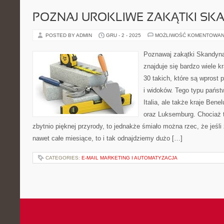
POZNAJ UROKLIWE ZAKĄTKI SKA
POSTED BY ADMIN
GRU - 2 - 2025
MOŻLIWOŚĆ KOMENTOWAN
Poznawaj zakątki Skandyna
znajduje się bardzo wiele k
30 takich, które są wprost p
i widoków. Tego typu państw
Italia, ale także kraje Ben
oraz Luksemburg. Chociaż t
zbytnio pięknej przyrody, to jednakże śmiało można rzec, że jeśl
nawet całe miesiące, to i tak odnajdziemy dużo […]
CATEGORIES:
E-MAIL MARKETING I AUTOMATYZACJA