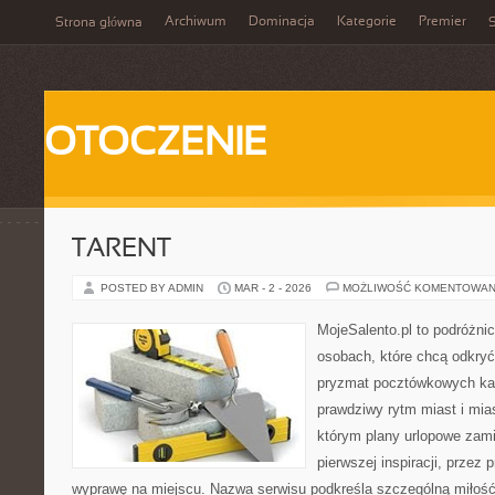
Archiwum
Dominacja
Kategorie
Premier
Strona główna
S
OTOCZENIE
TARENT
POSTED BY ADMIN
MAR - 2 - 2026
MOŻLIWOŚĆ KOMENTOWAN
MojeSalento.pl to podróżni
osobach, które chcą odkryć
pryzmat pocztówkowych kad
prawdziwy rytm miast i mia
którym plany urlopowe zami
pierwszej inspiracji, przez
wyprawę na miejscu. Nazwa serwisu podkreśla szczególną miłość 