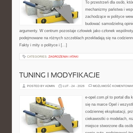
To przestrzeń dla osób, kt
mechanizmy państwa i wspó
zachodzące w polityce wewn
budować samodzielną opinię
argumenty. W centrum pozostaje człowiek jako członek wspólnoty,
podejmowane na różnych szczeblach przekładają się na codzienn
Fakty i mity o polityce i […]
CATEGORIES:
ZAGROŻENIA I ATAKI
TUNING I MODYFIKACJE
POSTED BY ADMIN
LUT - 24 - 2026
MOŻLIWOŚĆ KOMENTOWA
e-opel.com.pl to portal dla 
się na marce Opel i wszyst
codziennej eksploatacji, pr
ciekawostki o modelach, ro
miejsce stworzone dla osób
swoje auto, podejmować tra