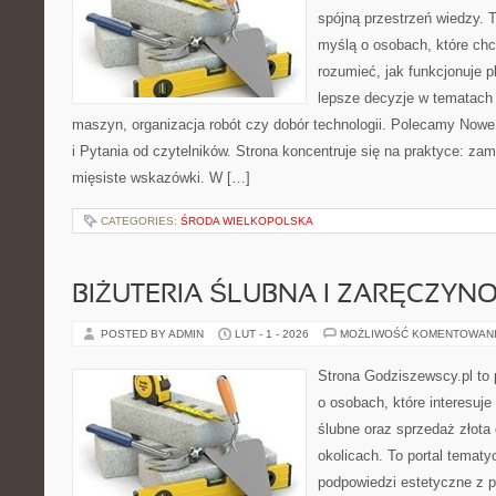
spójną przestrzeń wiedzy. 
myślą o osobach, które chc
rozumieć, jak funkcjonuje 
lepsze decyzje w tematach 
maszyn, organizacja robót czy dobór technologii. Polecamy Nowe
i Pytania od czytelników. Strona koncentruje się na praktyce: za
mięsiste wskazówki. W […]
CATEGORIES:
ŚRODA WIELKOPOLSKA
BIŻUTERIA ŚLUBNA I ZARĘCZYN
POSTED BY ADMIN
LUT - 1 - 2026
MOŻLIWOŚĆ KOMENTOWAN
Strona Godziszewscy.pl to 
o osobach, które interesuje
ślubne oraz sprzedaż złota
okolicach. To portal tematy
podpowiedzi estetyczne z 