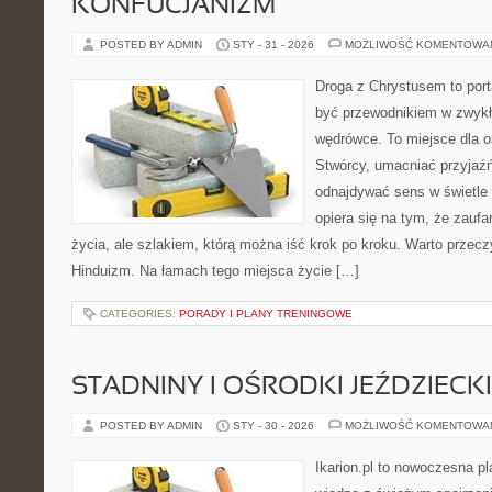
KONFUCJANIZM
POSTED BY ADMIN
STY - 31 - 2026
MOŻLIWOŚĆ KOMENTOWA
Droga z Chrystusem to porta
być przewodnikiem w zwykł
wędrówce. To miejsce dla o
Stwórcy, umacniać przyjaź
odnajdywać sens w świetle 
opiera się na tym, że zaufa
życia, ale szlakiem, którą można iść krok po kroku. Warto przeczy
Hinduizm. Na łamach tego miejsca życie […]
CATEGORIES:
PORADY I PLANY TRENINGOWE
STADNINY I OŚRODKI JEŹDZIECK
POSTED BY ADMIN
STY - 30 - 2026
MOŻLIWOŚĆ KOMENTOWA
Ikarion.pl to nowoczesna pl