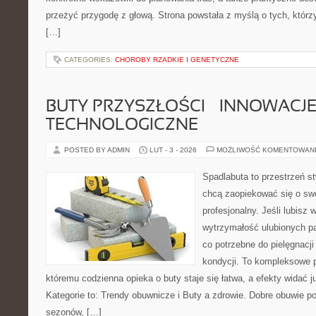
przeżyć przygodę z głową. Strona powstała z myślą o tych, którz
[…]
CATEGORIES:
CHOROBY RZADKIE I GENETYCZNE
BUTY PRZYSZŁOŚCI – INNOWACJ
TECHNOLOGICZNE
POSTED BY ADMIN
LUT - 3 - 2026
MOŻLIWOŚĆ KOMENTOWAN
Spadlabuta to przestrzeń st
chcą zaopiekować się o sw
profesjonalny. Jeśli lubisz
wytrzymałość ulubionych pa
co potrzebne do pielęgnacji
kondycji. To kompleksowe p
któremu codzienna opieka o buty staje się łatwa, a efekty widać 
Kategorie to: Trendy obuwnicze i Buty a zdrowie. Dobre obuwie pot
sezonów, […]