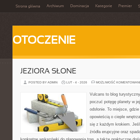
Archiwum
Dominacja
Kategorie
Premier
Strona główna
S
OTOCZENIE
JEZIORA SŁONE
POSTED BY ADMIN
LUT - 4 - 2026
MOŻLIWOŚĆ KOMENTOWAN
Vulcans to blog turystyczny
poczuć potęgę planety w jej
odsłonie. To miejsce, gdzie
opowieścią o cieple wnętrza
się z każdym krokiem. Jeśl
źródła erupcyjne oraz spada
konkretne wskazówki do planowania tras, a także praktyczne doś