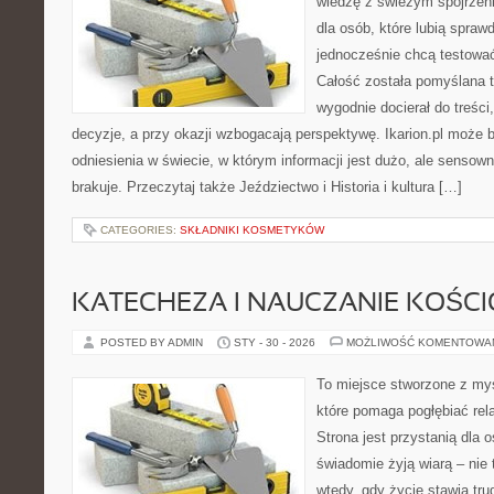
wiedzę z świeżym spojrzen
dla osób, które lubią spraw
jednocześnie chcą testować
Całość została pomyślana 
wygodnie docierał do treści
decyzje, a przy okazji wzbogacają perspektywę. Ikarion.pl może 
odniesienia w świecie, w którym informacji jest dużo, ale senso
brakuje. Przeczytaj także Jeździectwo i Historia i kultura […]
CATEGORIES:
SKŁADNIKI KOSMETYKÓW
KATECHEZA I NAUCZANIE KOŚC
POSTED BY ADMIN
STY - 30 - 2026
MOŻLIWOŚĆ KOMENTOWA
To miejsce stworzone z myś
które pomaga pogłębiać rel
Strona jest przystanią dla o
świadomie żyją wiarą – nie 
wtedy, gdy życie stawia trud