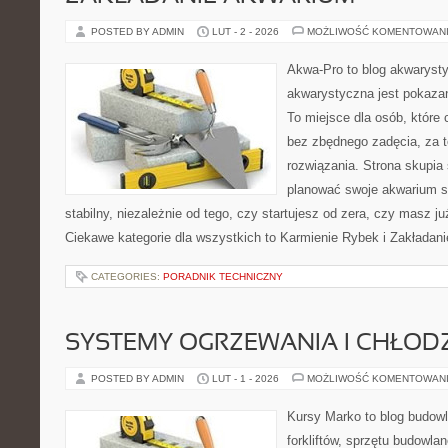
POSTED BY ADMIN
LUT - 2 - 2026
MOŻLIWOŚĆ KOMENTOWAN
Akwa-Pro to blog akwaryst
akwarystyczna jest pokazan
To miejsce dla osób, które 
bez zbędnego zadęcia, za t
rozwiązania. Strona skupia
planować swoje akwarium 
stabilny, niezależnie od tego, czy startujesz od zera, czy masz ju
Ciekawe kategorie dla wszystkich to Karmienie Rybek i Zakładan
CATEGORIES:
PORADNIK TECHNICZNY
SYSTEMY OGRZEWANIA I CHŁOD
POSTED BY ADMIN
LUT - 1 - 2026
MOŻLIWOŚĆ KOMENTOWAN
Kursy Marko to blog budowl
forkliftów, sprzętu budowla