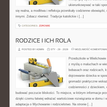
ukierunkowywać w taki spo
się realna, a modlitwa i refleksja przenikały codzienne obowiązki,
innymi. Zobacz również: Tradycje katolickie i […]
CATEGORIES:
ZDROWIE
RODZICE I ICH ROLA
POSTED BY ADMIN
STY - 29 - 2026
MOŻLIWOŚĆ KOMENTOWA
Przedszkole w Wielichowie 
z myślą o maluchach w wie
bobasach oraz rodzicach, k
dojrzewanie dziecka w spos
gromadzi praktyczne wska
codzienności z dzieckiem, o
budować poczucie bliskości. To miejsce, w którym informacje prze
dzięki czemu łatwiej wdrażać wartościowe rozwiązania w domu i w
adaptacja o Wychowanie i rodzicielstwo. Na stronie […]