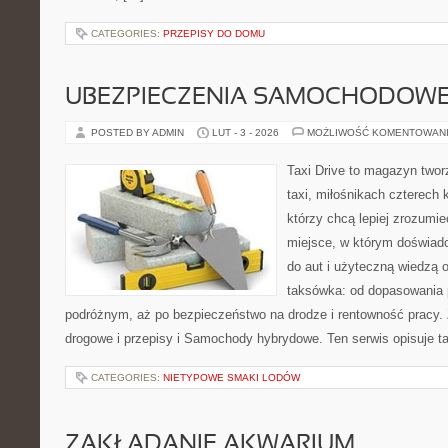
CATEGORIES:
PRZEPISY DO DOMU
UBEZPIECZENIA SAMOCHODOW
POSTED BY ADMIN
LUT - 3 - 2026
MOŻLIWOŚĆ KOMENTOWAN
Taxi Drive to magazyn two
taxi, miłośnikach czterech 
którzy chcą lepiej zrozumie
miejsce, w którym doświadc
do aut i użyteczną wiedzą 
taksówka: od dopasowania p
podróżnym, aż po bezpieczeństwo na drodze i rentowność pracy.
drogowe i przepisy i Samochody hybrydowe. Ten serwis opisuje ta
CATEGORIES:
NIETYPOWE SMAKI LODÓW
ZAKŁADANIE AKWARIUM