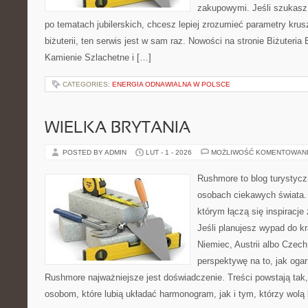
zakupowymi. Jeśli szukas
po tematach jubilerskich, chcesz lepiej zrozumieć parametry krus
biżuterii, ten serwis jest w sam raz. Nowości na stronie Biżuteria 
Kamienie Szlachetne i […]
CATEGORIES:
ENERGIA ODNAWIALNA W POLSCE
WIELKA BRYTANIA
POSTED BY ADMIN
LUT - 1 - 2026
MOŻLIWOŚĆ KOMENTOWAN
Rushmore to blog turystycz
osobach ciekawych świata. 
którym łączą się inspiracj
Jeśli planujesz wypad do kr
Niemiec, Austrii albo Czech
perspektywę na to, jak oga
Rushmore najważniejsze jest doświadczenie. Treści powstają ta
osobom, które lubią układać harmonogram, jak i tym, którzy wolą 