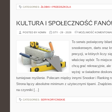
CATEGORIES:
ŻŁOBKI I PRZEDSZKOLA
KULTURA I SPOŁECZNOŚĆ FAN
POSTED BY ADMIN
STY - 29 - 2026
MOŻLIWOŚĆ KOMENTOWA
To serwis poświęcony bilar
snookerowym, darts oraz k
precyzji, w których liczy si
właściwy wybór. To miejsce
chcą grać rekreacyjnie, ale 
wyżej: w świadome doskona
turniejowe myślenie. Polecam między innymi Snooker i Ranking n
Strona łączy absolutne minimum z użytecznymi tipami. Znajdziesz 
na czynniki […]
CATEGORIES:
SERYKORYCINSKIE