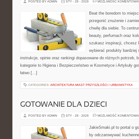
POSTED BY ADMIN
STY - 28 - 2026
MOŻLIWOŚĆ KOMENTOWA
Beat the boredom to miejsc
przegonić znużenie i zamie
chwilę dla siebie. To centru
beauty, perfumach oraz kol
szukasz inspiracji, chcesz l
wybierać produkty bardziej 
instrukcje, opinie oraz rankingi dopasowane do różnych potrzeb, 
kategorie to Higiena i Bezpieczeństwo w Kosmetyce i Artykuły go
łatwo […]
CATEGORIES:
ARCHITEKTURA MIAST PRZYSZŁOŚCI I URBANISTYKA
GOTOWANIE DLA DZIECI
POSTED BY ADMIN
STY - 28 - 2026
MOŻLIWOŚĆ KOMENTOWA
JakieSmaki.pl to portal o g
by odczarowywać kuchenne