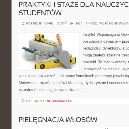
PRAKTYKI I STAŻE DLA NAUCZYCIE
STUDENTÓW
POSTED BY ADMIN
STY - 29 - 2026
MOŻLIWOŚĆ KOMENTOWA
Instytut Wspomagania Oświ
poświęcona oświacie – prze
pedagodzy, dyrektorzy, stu
mogą znaleźć rzetelne treś
praktyki. To blog tworzony 
usprawniać nauczanie, wyj
w szukaniu rozwiązań – od spraw formalnych po tematy psycholog
Motywacja i rozwój uczniów i Materiały dydaktyczne i scenariusze
przestrzeń pełni rolę przewodnika po […]
CATEGORIES:
NIERUCHOMOŚCI
PIELĘGNACJA WŁOSÓW