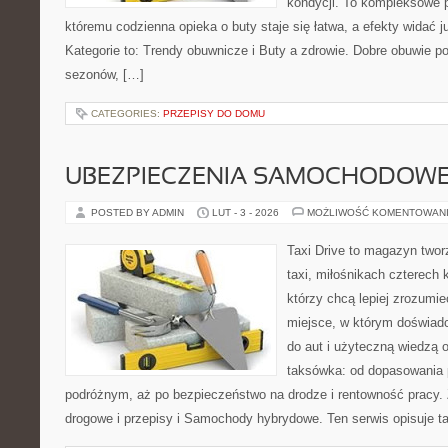
kondycji. To kompleksowe p
któremu codzienna opieka o buty staje się łatwa, a efekty widać 
Kategorie to: Trendy obuwnicze i Buty a zdrowie. Dobre obuwie pot
sezonów, […]
CATEGORIES:
PRZEPISY DO DOMU
UBEZPIECZENIA SAMOCHODOW
POSTED BY ADMIN
LUT - 3 - 2026
MOŻLIWOŚĆ KOMENTOWAN
Taxi Drive to magazyn two
taxi, miłośnikach czterech 
którzy chcą lepiej zrozumie
miejsce, w którym doświadc
do aut i użyteczną wiedzą 
taksówka: od dopasowania p
podróżnym, aż po bezpieczeństwo na drodze i rentowność pracy.
drogowe i przepisy i Samochody hybrydowe. Ten serwis opisuje ta