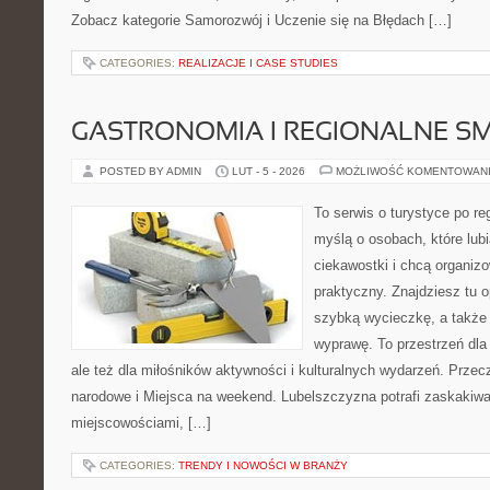
Zobacz kategorie Samorozwój i Uczenie się na Błędach […]
CATEGORIES:
REALIZACJE I CASE STUDIES
GASTRONOMIA I REGIONALNE S
POSTED BY ADMIN
LUT - 5 - 2026
MOŻLIWOŚĆ KOMENTOWAN
To serwis o turystyce po re
myślą o osobach, które lub
ciekawostki i chcą organi
praktyczny. Znajdziesz tu o
szybką wycieczkę, a także
wyprawę. To przestrzeń dla 
ale też dla miłośników aktywności i kulturalnych wydarzeń. Przecz
narodowe i Miejsca na weekend. Lubelszczyzna potrafi zaskakiwać
miejscowościami, […]
CATEGORIES:
TRENDY I NOWOŚCI W BRANŻY