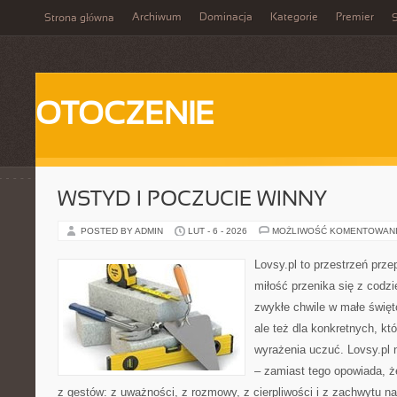
Archiwum
Dominacja
Kategorie
Premier
Strona główna
S
OTOCZENIE
WSTYD I POCZUCIE WINNY
POSTED BY ADMIN
LUT - 6 - 2026
MOŻLIWOŚĆ KOMENTOWAN
Lovsy.pl to przestrzeń prz
miłość przenika się z codzi
zwykłe chwile w małe święto
ale też dla konkretnych, któ
wyrażenia uczuć. Lovsy.pl 
– zamiast tego opowiada, ż
z gestów: z uważności, z rozmowy, z cierpliwości i z zachwytu n