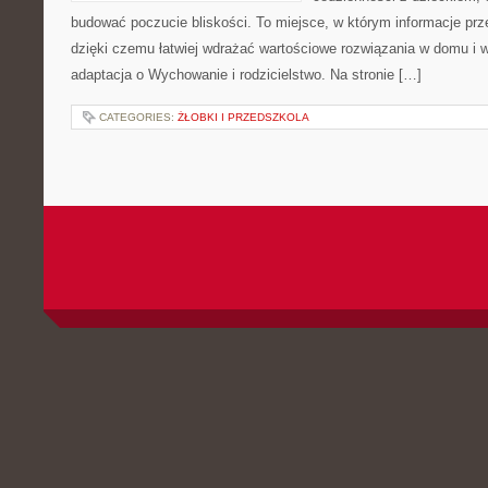
budować poczucie bliskości. To miejsce, w którym informacje prze
dzięki czemu łatwiej wdrażać wartościowe rozwiązania w domu i w
adaptacja o Wychowanie i rodzicielstwo. Na stronie […]
CATEGORIES:
ŻŁOBKI I PRZEDSZKOLA