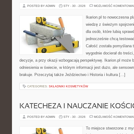
POSTED BY ADMIN
STY - 30 - 2026
MOŻLIWOŚĆ KOMENTOWA
Ikarion.pl to nowoczesna pl
wiedzę z świeżym spojrzen
dla osób, które lubią spraw
jednocześnie chcą testować
Całość została pomyślana 
wygodnie docierał do treści
decyzje, a przy okazji wzbogacają perspektywę. Ikarion.pl może 
odniesienia w świecie, w którym informacji jest dużo, ale senso
brakuje. Przeczytaj także Jeździectwo i Historia i kultura […]
CATEGORIES:
SKŁADNIKI KOSMETYKÓW
KATECHEZA I NAUCZANIE KOŚC
POSTED BY ADMIN
STY - 30 - 2026
MOŻLIWOŚĆ KOMENTOWA
To miejsce stworzone z myś