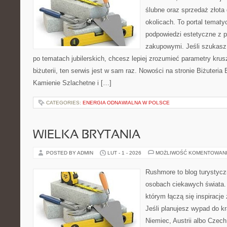
ślubne oraz sprzedaż złota
okolicach. To portal tematy
podpowiedzi estetyczne z 
zakupowymi. Jeśli szukas
po tematach jubilerskich, chcesz lepiej zrozumieć parametry krus
biżuterii, ten serwis jest w sam raz. Nowości na stronie Biżuteria 
Kamienie Szlachetne i […]
CATEGORIES:
ENERGIA ODNAWIALNA W POLSCE
WIELKA BRYTANIA
POSTED BY ADMIN
LUT - 1 - 2026
MOŻLIWOŚĆ KOMENTOWAN
Rushmore to blog turystycz
osobach ciekawych świata. 
którym łączą się inspiracj
Jeśli planujesz wypad do kr
Niemiec, Austrii albo Czech