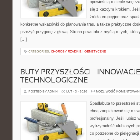
opowieścią o cieple wnętrza
się z każdym krokiem. Jeśl
źródła erupcyjne oraz spada
konkretne wskazówki do planowania tras, a także praktyczne doś
przeżyć przygodę z głową. Strona powstała z myślą o tych, którz
[…]
CATEGORIES:
CHOROBY RZADKIE I GENETYCZNE
BUTY PRZYSZŁOŚCI – INNOWACJ
TECHNOLOGICZNE
POSTED BY ADMIN
LUT - 3 - 2026
MOŻLIWOŚĆ KOMENTOWAN
Spadlabuta to przestrzeń st
chcą zaopiekować się o sw
profesjonalny. Jeśli lubisz
wytrzymałość ulubionych pa
co potrzebne do pielęgnacji