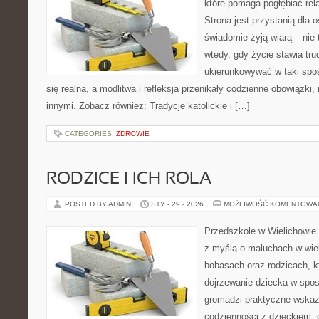
które pomaga pogłębiać rel
Strona jest przystanią dla o
świadomie żyją wiarą – nie 
wtedy, gdy życie stawia trud
ukierunkowywać w taki spo
się realna, a modlitwa i refleksja przenikały codzienne obowiązki,
innymi. Zobacz również: Tradycje katolickie i […]
CATEGORIES:
ZDROWIE
RODZICE I ICH ROLA
POSTED BY ADMIN
STY - 29 - 2026
MOŻLIWOŚĆ KOMENTOWA
Przedszkole w Wielichowie 
z myślą o maluchach w wie
bobasach oraz rodzicach, k
dojrzewanie dziecka w spos
gromadzi praktyczne wska
codzienności z dzieckiem, o