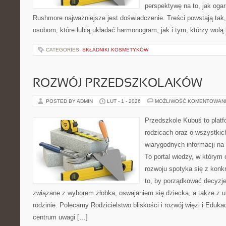
perspektywę na to, jak oga
Rushmore najważniejsze jest doświadczenie. Treści powstają ta
osobom, które lubią układać harmonogram, jak i tym, którzy wolą 
CATEGORIES:
SKŁADNIKI KOSMETYKÓW
ROZWÓJ PRZEDSZKOLAKÓW
POSTED BY ADMIN
LUT - 1 - 2026
MOŻLIWOŚĆ KOMENTOWAN
Przedszkole Kubuś to plat
rodzicach oraz o wszystkic
wiarygodnych informacji na 
To portal wiedzy, w którym 
rozwoju spotyka się z konk
to, by porządkować decyzje
związane z wyborem żłobka, oswajaniem się dziecka, a także z
rodzinie. Polecamy Rodzicielstwo bliskości i rozwój więzi i Edu
centrum uwagi […]