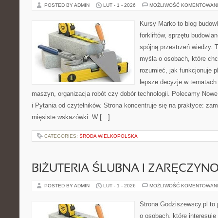
POSTED BY ADMIN
LUT - 1 - 2026
MOŻLIWOŚĆ KOMENTOWAN
Kursy Marko to blog budowl
forkliftów, sprzętu budowla
spójną przestrzeń wiedzy. 
myślą o osobach, które chc
rozumieć, jak funkcjonuje 
lepsze decyzje w tematach 
maszyn, organizacja robót czy dobór technologii. Polecamy Nowe
i Pytania od czytelników. Strona koncentruje się na praktyce: za
mięsiste wskazówki. W […]
CATEGORIES:
ŚRODA WIELKOPOLSKA
BIŻUTERIA ŚLUBNA I ZARĘCZYN
POSTED BY ADMIN
LUT - 1 - 2026
MOŻLIWOŚĆ KOMENTOWAN
Strona Godziszewscy.pl to 
o osobach, które interesuje