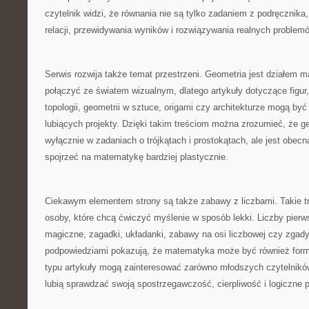
czytelnik widzi, że równania nie są tylko zadaniem z podręcznik
relacji, przewidywania wyników i rozwiązywania realnych problem
Serwis rozwija także temat przestrzeni. Geometria jest działem m
połączyć ze światem wizualnym, dlatego artykuły dotyczące figur,
topologii, geometrii w sztuce, origami czy architekturze mogą być
lubiących projekty. Dzięki takim treściom można zrozumieć, że geo
wyłącznie w zadaniach o trójkątach i prostokątach, ale jest obecn
spojrzeć na matematykę bardziej plastycznie.
Ciekawym elementem strony są także zabawy z liczbami. Takie t
osoby, które chcą ćwiczyć myślenie w sposób lekki. Liczby pierws
magiczne, zagadki, układanki, zabawy na osi liczbowej czy zgady
podpowiedziami pokazują, że matematyka może być również form
typu artykuły mogą zainteresować zarówno młodszych czytelników,
lubią sprawdzać swoją spostrzegawczość, cierpliwość i logiczne 