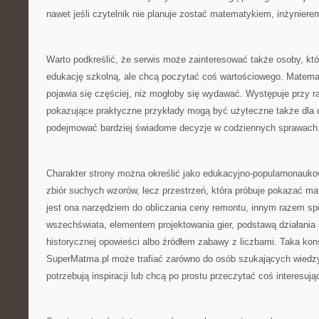
nawet jeśli czytelnik nie planuje zostać matematykiem, inżyniere
Warto podkreślić, że serwis może zainteresować także osoby, kt
edukację szkolną, ale chcą poczytać coś wartościowego. Matema
pojawia się częściej, niż mogłoby się wydawać. Występuje przy r
pokazujące praktyczne przykłady mogą być użyteczne także dla c
podejmować bardziej świadome decyzje w codziennych sprawach
Charakter strony można określić jako edukacyjno-popularnonaukow
zbiór suchych wzorów, lecz przestrzeń, która próbuje pokazać ma
jest ona narzędziem do obliczania ceny remontu, innym razem s
wszechświata, elementem projektowania gier, podstawą działania
historycznej opowieści albo źródłem zabawy z liczbami. Taka kon
SuperMatma.pl może trafiać zarówno do osób szukających wiedzy, 
potrzebują inspiracji lub chcą po prostu przeczytać coś interesują