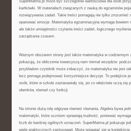
SuperMatma.pl może być szczególnie wartościowa dla osób przy
kartkówki. W materiałach związanych z nauką do egzaminów poja
rozwiązywania zadań. Takie treści pomagają nie tylko zrozumieć m
opanować emocje. Matematyka egzaminacyjna wymaga bowiem ni
ale także umiejętności czytania treści zadań, logicznego myśleni
zarządzania czasem.
Ważnym obszarem strony jest także matematyka w codziennym życ
pokazują, że obliczenia towarzyszą nam niemal wszędzie: podcza
przykładom czytelnik może zobaczyć, że matematyka nie jest od
lecz pomaga podejmować korzystniejsze decyzje. To podejście je
osób, które w szkole zastanawiały się, po co właściwie uczą się p
ułamków, równań czy funkcji.
Na stronie dużą rolę odgrywa również równania. Algebra bywa jed
matematyki, które uczniom sprawiają trudność, ponieważ wymaga
liczb do bardziej ogólnych oznaczeń. SuperMatma.pl pokazuje je
wiele praktycznych zastosowań. Może pojawiać się w kontekście l