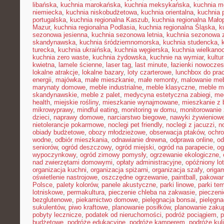
libańska
,
kuchnia marokańska
,
kuchnia meksykańska
,
kuchnia m
niemiecka
,
kuchnia niskobudżetowa
,
kuchnia orientalna
,
kuchnia 
portugalska
,
kuchnia regionalna Kaszub
,
kuchnia regionalna Małop
Mazur
,
kuchnia regionalna Podlasia
,
kuchnia regionalna Śląska
,
k
sezonowa jesienna
,
kuchnia sezonowa letnia
,
kuchnia sezonowa 
skandynawska
,
kuchnia śródziemnomorska
,
kuchnia studencka
,
turecka
,
kuchnia ukraińska
,
kuchnia węgierska
,
kuchnia wielkano
kuchnia zero waste
,
kuchnia żydowska
,
kuchnie na wymiar
,
kultu
kwietna
,
lamele ścienne
,
laser tag
,
last minute
,
łazienki nowocze
lokalne atrakcje
,
lokalne bazary
,
loty czarterowe
,
lunchbox do pra
energii
,
majówka
,
małe mieszkanie
,
małe remonty
,
malowanie meb
marynaty domowe
,
meble industrialne
,
meble klasyczne
,
meble m
skandynawskie
,
meble z palet
,
medycyna estetyczna zabiegi
,
me
health
,
miejskie rośliny
,
mieszkanie wynajmowane
,
mieszkanie z
mikrowyprawy
,
mindful eating
,
monitoring w domu
,
monitorowanie
dzieci
,
naprawy domowe
,
narciarstwo biegowe
,
nawyki żywieniow
nietolerancje pokarmowe
,
noclegi pet friendly
,
noclegi z jacuzzi
,
n
obiady budżetowe
,
obozy młodzieżowe
,
obserwacja ptaków
,
ochr
wodne
,
odbiór mieszkania
,
odnawianie drewna
,
odprawa online
,
od
seniorów
,
ogród deszczowy
,
ogród miejski
,
ogród na parapecie
,
og
wypoczynkowy
,
ogród zimowy pomysły
,
ogrzewanie ekologiczne
,
nad zwierzętami domowymi
,
opłaty administracyjne
,
opóźniony lot
organizacja kuchni
,
organizacja spiżarni
,
organizacja szafy
,
origa
oświetlenie nastrojowe
,
oszczędne ogrzewanie
,
paintball
,
pakowan
Polsce
,
palety kolorów
,
panele akustyczne
,
parki linowe
,
parki te
lotniskowe
,
permakultura
,
pieczenie chleba na zakwasie
,
pieczeni
bezglutenowe
,
piekarnictwo domowe
,
pielęgnacja bonsai
,
pielęgna
sukulentów
,
piwo kraftowe
,
planowanie posiłków
,
planowanie zaku
pobyty lecznicze
,
podatek od nieruchomości
,
podróż pociągiem
,
p
budżetowe
,
podróże edukacyjne
,
podróże kamperem
,
podróże kul