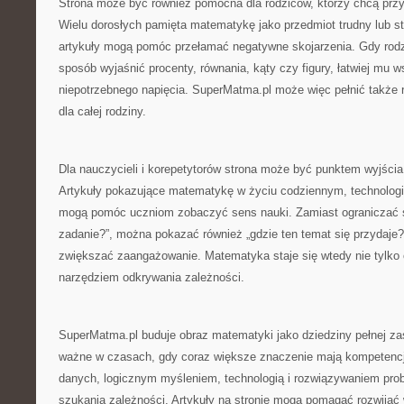
Strona może być również pomocna dla rodziców, którzy chcą prz
Wielu dorosłych pamięta matematykę jako przedmiot trudny lub st
artykuły mogą pomóc przełamać negatywne skojarzenia. Gdy rodzi
sposób wyjaśnić procenty, równania, kąty czy figury, łatwiej mu 
niepotrzebnego napięcia. SuperMatma.pl może więc pełnić także 
dla całej rodziny.
Dla nauczycieli i korepetytorów strona może być punktem wyjści
Artykuły pokazujące matematykę w życiu codziennym, technologii,
mogą pomóc uczniom zobaczyć sens nauki. Zamiast ograniczać si
zadanie?”, można pokazać również „gdzie ten temat się przydaje?
zwiększać zaangażowanie. Matematyka staje się wtedy nie tylko
narzędziem odkrywania zależności.
SuperMatma.pl buduje obraz matematyki jako dziedziny pełnej za
ważne w czasach, gdy coraz większe znaczenie mają kompetencj
danych, logicznym myśleniem, technologią i rozwiązywaniem pr
szukania zależności. Artykuły na stronie mogą pomagać rozwijać 