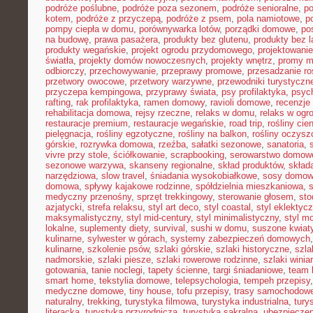
podróże poślubne
,
podróże poza sezonem
,
podróże senioralne
,
po
kotem
,
podróże z przyczepą
,
podróże z psem
,
pola namiotowe
,
p
pompy ciepła w domu
,
porównywarka lotów
,
porządki domowe
,
pos
na budowę
,
prawa pasażera
,
produkty bez glutenu
,
produkty bez l
produkty wegańskie
,
projekt ogrodu przydomowego
,
projektowani
światła
,
projekty domów nowoczesnych
,
projekty wnętrz
,
promy m
odbiorczy
,
przechowywanie
,
przeprawy promowe
,
przesadzanie ro
przetwory owocowe
,
przetwory warzywne
,
przewodniki turystyczn
przyczepa kempingowa
,
przyprawy świata
,
psy profilaktyka
,
psyc
rafting
,
rak profilaktyka
,
ramen domowy
,
ravioli domowe
,
recenzje 
rehabilitacja domowa
,
rejsy rzeczne
,
relaks w domu
,
relaks w ogr
restauracje premium
,
restauracje wegańskie
,
road trip
,
rośliny cie
pielęgnacja
,
rośliny egzotyczne
,
rośliny na balkon
,
rośliny oczysz
górskie
,
rozrywka domowa
,
rzeźba
,
sałatki sezonowe
,
sanatoria
,
vivre przy stole
,
ściółkowanie
,
scrapbooking
,
serowarstwo domow
sezonowe warzywa
,
skanseny regionalne
,
skład produktów
,
skład
narzędziowa
,
slow travel
,
śniadania wysokobiałkowe
,
sosy domo
domowa
,
spływy kajakowe rodzinne
,
spółdzielnia mieszkaniowa
,
medyczny przenośny
,
sprzęt trekkingowy
,
sterowanie głosem
,
sto
azjatycki
,
strefa relaksu
,
styl art deco
,
styl coastal
,
styl eklektyc
maksymalistyczny
,
styl mid-century
,
styl minimalistyczny
,
styl m
lokalne
,
suplementy diety
,
survival
,
sushi w domu
,
suszone kwiat
kulinarne
,
sylwester w górach
,
systemy zabezpieczeń domowych
kulinarne
,
szkolenie psów
,
szlaki górskie
,
szlaki historyczne
,
szla
nadmorskie
,
szlaki piesze
,
szlaki rowerowe rodzinne
,
szlaki winia
gotowania
,
tanie noclegi
,
tapety ścienne
,
targi śniadaniowe
,
team 
smart home
,
tekstylia domowe
,
telepsychologia
,
tempeh przepisy
medyczne domowe
,
tiny house
,
tofu przepisy
,
trasy samochodow
naturalny
,
trekking
,
turystyka filmowa
,
turystyka industrialna
,
tury
literacka
,
turystyka przyrodnicza
,
turystyka sakralna
,
ubezpieczen