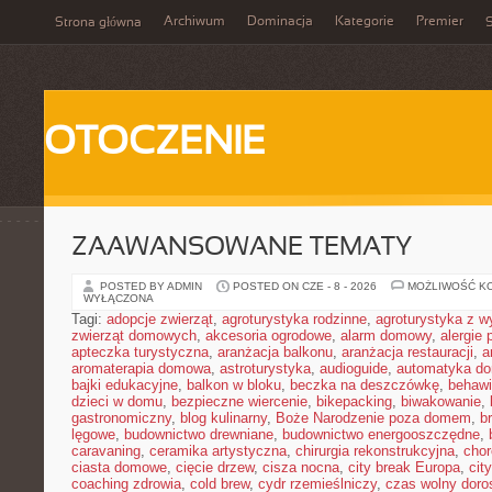
Archiwum
Dominacja
Kategorie
Premier
Strona główna
S
OTOCZENIE
ZAAWANSOWANE TEMATY
POSTED BY ADMIN
POSTED ON CZE - 8 - 2026
MOŻLIWOŚĆ K
WYŁĄCZONA
Tagi:
adopcje zwierząt
,
agroturystyka rodzinne
,
agroturystyka z 
zwierząt domowych
,
akcesoria ogrodowe
,
alarm domowy
,
alergie
apteczka turystyczna
,
aranżacja balkonu
,
aranżacja restauracji
,
a
aromaterapia domowa
,
astroturystyka
,
audioguide
,
automatyka d
bajki edukacyjne
,
balkon w bloku
,
beczka na deszczówkę
,
behawi
dzieci w domu
,
bezpieczne wiercenie
,
bikepacking
,
biwakowanie
,
gastronomiczny
,
blog kulinarny
,
Boże Narodzenie poza domem
,
b
lęgowe
,
budownictwo drewniane
,
budownictwo energooszczędne
,
caravaning
,
ceramika artystyczna
,
chirurgia rekonstrukcyjna
,
chor
ciasta domowe
,
cięcie drzew
,
cisza nocna
,
city break Europa
,
cit
coaching zdrowia
,
cold brew
,
cydr rzemieślniczy
,
czas wolny doro