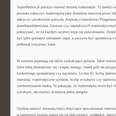
SuperMatma.pl porusza również historię matematyki. To bardzo w
pozwala zobaczyć matematykę jako dziedzinę tworzoną przez ludzi
odkrycia i przełomowe pomysły. Artykuły o twierdzeniu Pitagorasa,
prawdopodobieństwa, Gaussie czy największych matematyczny
pokazywać, że za każdym wzorem kryje się poszukiwanie. Dzięk
być tylko gotowym zestawem reguł, a zaczyna być opowieścią o t
próbował zrozumieć świat.
W serwisie pojawiają się także zaskakujące pytania. Takie materia
które lubią dowiadywać się czegoś nowego, nawet jeśli nie przygo
konkretnego sprawdzianu czy egzaminu. Liczba 42, liczby platonic
równania, matematyczne symbole, liczby w kulturze czy tajemn
zainteresowanie nauką. To pokazuje, że matematyka może być ni
szkolnym, ale również dziedziną pełną anegdot.
Osobną wartość stanowią treści dotyczące wyszukiwarek interne
w ogromnym stopniu opiera się na obliczeniach, modelach, danych