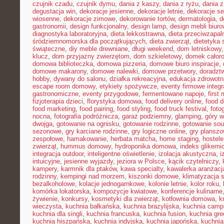
czujnik czadu
,
czujnik dymu
,
dania z kaszy
,
dania z ryżu
,
dania 
degustacja win
,
dekoracje jesienne
,
dekoracje letnie
,
dekoracje s
wiosenne
,
dekoracje zimowe
,
dekorowanie tortów
,
dermatologia
,
d
gastronomii
,
design funkcjonalny
,
design lamp
,
design mebli biur
diagnostyka laboratoryjna
,
dieta lekkostrawna
,
dieta przeciwzapal
śródziemnomorska dla początkujących
,
dieta zwierząt
,
dietetyka 
świąteczne
,
diy meble drewniane
,
długi weekend
,
dom letniskowy
klucz
,
dom przyjazny zwierzętom
,
dom szkieletowy
,
domek całor
domowa biblioteczka
,
domowa pizzeria
,
domowe biuro inspiracje
,
domowe makarony
,
domowe nalewki
,
domowe przetwory
,
doradzt
hobby
,
dywany do salonu
,
działka rekreacyjna
,
edukacja zdrowotn
escape room domowy
,
etykiety spożywcze
,
eventy firmowe integr
gastronomiczne
,
eventy przygodowe
,
fermentowane napoje
,
first
fizjoterapia dzieci
,
florystyka domowa
,
food delivery online
,
food d
food marketing
,
food pairing
,
food styling
,
food truck festival
,
foto
nocna
,
fotografia podróżnicza
,
garaż podziemny
,
glamping
,
góry w
dwojga
,
gotowanie na ognisku
,
gotowanie rodzinne
,
gotowanie sou
sezonowe
,
gry karciane rodzinne
,
gry logiczne online
,
gry planszo
zespołowe
,
hamakowanie
,
herbata matcha
,
home staging
,
hostele
zwierząt
,
hummus domowy
,
hydroponika domowa
,
indeks glikemi
integracja outdoor
,
inteligentne oświetlenie
,
izolacja akustyczna
,
i
intuicyjne
,
jesienne wyjazdy
,
jeziora w Polsce
,
kącik czytelniczy
,
kampery
,
karmnik dla ptaków
,
kawa specialty
,
kawalerka aranżacj
rodzinny
,
kempingi nad morzem
,
kiszonki domowe
,
klimatyzacja 
bezalkoholowe
,
kolacje jednogarnkowe
,
kolonie letnie
,
kolor roku
,
komórka lokatorska
,
kompozycje kwiatowe
,
konferencje kulinarne
żywienie
,
konkursy
,
kosmetyki dla zwierząt
,
kotłownia domowa
,
k
wieczysta
,
kuchnia bałkańska
,
kuchnia brazylijska
,
kuchnia camp
kuchnia dla singli
,
kuchnia francuska
,
kuchnia fusion
,
kuchnia gr
kuchnia hiszpańska
,
kuchnia indyjska
,
kuchnia japońska
,
kuchnia