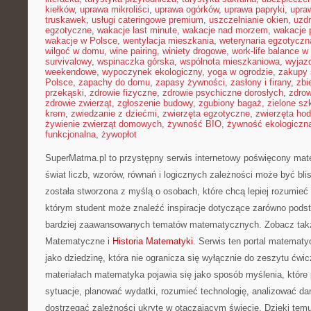
kiełków
,
uprawa mikroliści
,
uprawa ogórków
,
uprawa papryki
,
upra
truskawek
,
usługi cateringowe premium
,
uszczelnianie okien
,
uzd
egzotyczne
,
wakacje last minute
,
wakacje nad morzem
,
wakacje 
wakacje w Polsce
,
wentylacja mieszkania
,
weterynaria egzotyczn
wilgoć w domu
,
wine pairing
,
winiety drogowe
,
work-life balance 
survivalowy
,
wspinaczka górska
,
wspólnota mieszkaniowa
,
wyjazd
weekendowe
,
wypoczynek ekologiczny
,
yoga w ogrodzie
,
zakupy 
Polsce
,
zapachy do domu
,
zapasy żywności
,
zasłony i firany
,
zbi
przekąski
,
zdrowie fizyczne
,
zdrowie psychiczne dorosłych
,
zdrow
zdrowie zwierząt
,
zgłoszenie budowy
,
zgubiony bagaż
,
zielone sz
krem
,
zwiedzanie z dziećmi
,
zwierzęta egzotyczne
,
zwierzęta ho
żywienie zwierząt domowych
,
żywność BIO
,
żywność ekologiczna
funkcjonalna
,
żywopłot
SuperMatma.pl to przystępny serwis internetowy poświęcony mat
świat liczb, wzorów, równań i logicznych zależności może być bli
została stworzona z myślą o osobach, które chcą lepiej rozumie
którym student może znaleźć inspiracje dotyczące zarówno podst
bardziej zaawansowanych tematów matematycznych. Zobacz tak
Matematyczne i
Historia Matematyki
. Serwis ten portal matemat
jako dziedzinę, która nie ogranicza się wyłącznie do zeszytu ćw
materiałach matematyka pojawia się jako sposób myślenia, któr
sytuacje, planować wydatki, rozumieć technologię, analizować da
dostrzegać zależności ukryte w otaczającym świecie. Dzięki tem