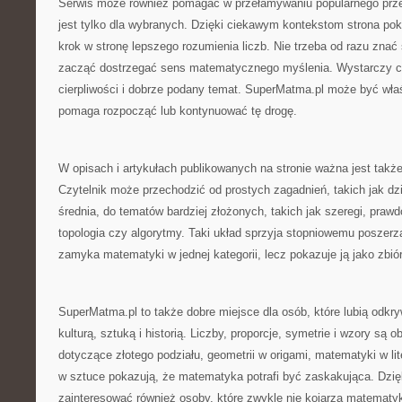
Serwis może również pomagać w przełamywaniu popularnego prz
jest tylko dla wybranych. Dzięki ciekawym kontekstom strona po
krok w stronę lepszego rozumienia liczb. Nie trzeba od razu znać
zacząć dostrzegać sens matematycznego myślenia. Wystarczy c
cierpliwości i dobrze podany temat. SuperMatma.pl może być wła
pomaga rozpocząć lub kontynuować tę drogę.
W opisach i artykułach publikowanych na stronie ważna jest także 
Czytelnik może przechodzić od prostych zagadnień, takich jak dzie
średnia, do tematów bardziej złożonych, takich jak szeregi, prawd
topologia czy algorytmy. Taki układ sprzyja stopniowemu poszerza
zamyka matematyki w jednej kategorii, lecz pokazuje ją jako zbió
SuperMatma.pl to także dobre miejsce dla osób, które lubią odkr
kulturą, sztuką i historią. Liczby, proporcje, symetrie i wzory są o
dotyczące złotego podziału, geometrii w origami, matematyki w lit
w sztuce pokazują, że matematyka potrafi być zaskakująca. Dzi
zainteresować również osoby, które zwykle nie kojarzą matematyk