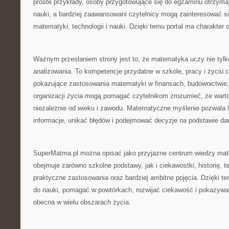
proste przykłady, osoby przygotowujące się do egzaminu otrzym
nauki, a bardziej zaawansowani czytelnicy mogą zainteresować s
matematyki, technologii i nauki. Dzięki temu portal ma charakter o
Ważnym przesłaniem strony jest to, że matematyka uczy nie tylko
analizowania. To kompetencje przydatne w szkole, pracy i życiu 
pokazujące zastosowania matematyki w finansach, budownictwie, 
organizacji życia mogą pomagać czytelnikom zrozumieć, że warto 
niezależnie od wieku i zawodu. Matematyczne myślenie pozwala 
informacje, unikać błędów i podejmować decyzje na podstawie dany
SuperMatma.pl można opisać jako przyjazne centrum wiedzy ma
obejmuje zarówno szkolne podstawy, jak i ciekawostki, historię, t
praktyczne zastosowania oraz bardziej ambitne pojęcia. Dzięki t
do nauki, pomagać w powtórkach, rozwijać ciekawość i pokazywa
obecna w wielu obszarach życia.