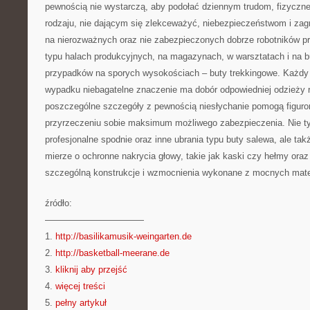
pewnością nie wystarczą, aby podołać dziennym trudom, fizyczne
rodzaju, nie dającym się zlekceważyć, niebezpieczeństwom i zag
na nierozważnych oraz nie zabezpieczonych dobrze robotników p
typu halach produkcyjnych, na magazynach, w warsztatach i na 
przypadków na sporych wysokościach – buty trekkingowe. Każdy
wypadku niebagatelne znaczenie ma dobór odpowiedniej odzieży ro
poszczególne szczegóły z pewnością niesłychanie pomogą figuro
przyrzeczeniu sobie maksimum możliwego zabezpieczenia. Nie tyl
profesjonalne spodnie oraz inne ubrania typu buty salewa, ale ta
mierze o ochronne nakrycia głowy, takie jak kaski czy hełmy oraz
szczególną konstrukcje i wzmocnienia wykonane z mocnych mate
źródło:
———————————
1.
http://basilikamusik-weingarten.de
2.
http://basketball-meerane.de
3.
kliknij aby przejść
4.
więcej treści
5.
pełny artykuł