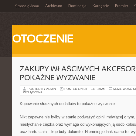
Archiwum
Dominacja
Kategorie
Premier
Strona główna
S
OTOCZENIE
ZAKUPY WŁAŚCIWYCH AKCESOR
POKAŹNE WYZWANIE
POSTED BY ADMIN
POSTED ON LIP - 14 - 2025
MOŻLIWOŚĆ 
WYŁĄCZONA
Kupowanie słusznych dodatków to pokaźne wyzwanie
Nikt zapewne nie byłby w stanie podważyć opinii mówiącej o tym,
niesłychanie ciężka oraz wymaga od wykonujących ją osób kolosa
oraz hartu ciała – kup buty dolomite. Niemniej jednak same te, w